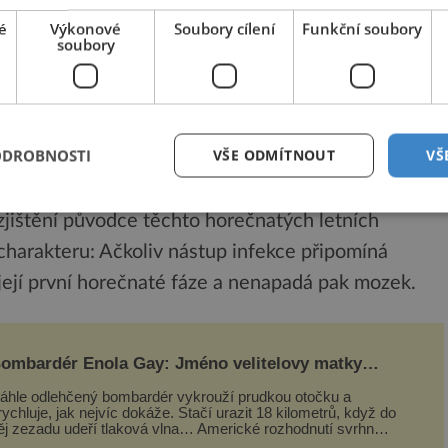
é
Výkonové
Soubory cílení
Funkční soubory
hřipky“. Rezervoár, odkud klíšťata nákazu berou,
soubory
oké školy z Hannoveru.
e i u dalších volně žijících a domácích zvířat.
ODROBNOSTI
VŠE ODMÍTNOUT
VŠ
zjištění původce těchto horečnatých letních
charakteru: Ačkoliv nástup infekce připomíná
u její první horečnaté fáze a nenapadá pak mozek.
ombardér Enola Gay: Jméno velitelovy matky
stoupilo do dějin
áhle odlehčený bombardér vykrouží prudkou otočku a
rychluje, jak nejvíc dokáže. Stačí urazit 18 kilometrů, když do
ěj zezadu udeří tlaková vlna… Americké rozhodnutí svrhnout
ičivou jadernou bombu ...