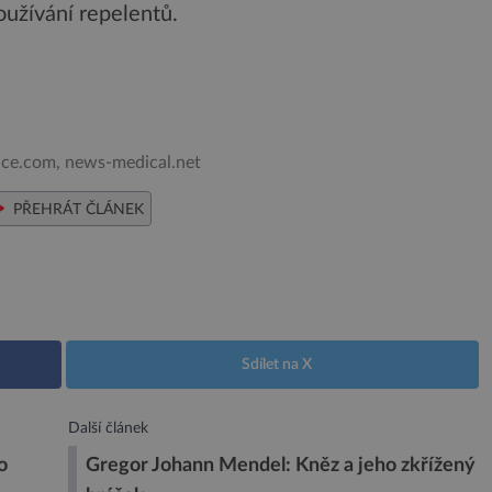
oužívání repelentů.
nce.com, news-medical.net
PŘEHRÁT ČLÁNEK
Sdílet na X
Další článek
o
Gregor Johann Mendel: Kněz a jeho zkřížený