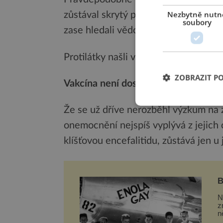
Nezbytně nutn
zůstával skrytý pod obrazem „letní c
soubory
zase hledali vědci z Veterinární vys
Protilátky našli v krvi lesní zvěře, al
ZOBRAZIT P
Vakcína není dostupná
Že se už dříve nerozběhl výzkum na 
onemocnění nejspíš vyplývá z jejich 
klíšťovou encefalitidu, zůstává jen 
B
v
N
z
n
n