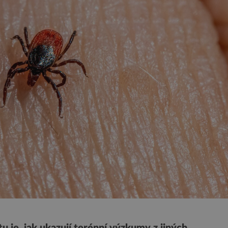
u je, jak ukazují terénní výzkumy z jiných