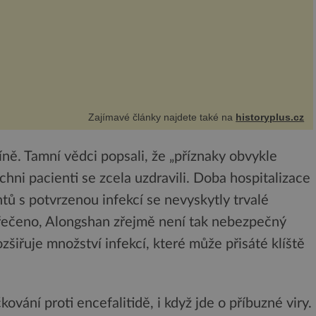
Zajímavé články najdete také na
historyplus.cz
íně. Tamní vědci popsali, že „příznaky obvykle
hni pacienti se zcela uzdravili. Doba hospitalizace
ntů s potvrzenou infekcí se nevyskytly trvalé
k řečeno, Alongshan zřejmě není tak nebezpečný
rozšiřuje množství infekcí, které může přisáté klíště
ování proti encefalitidě, i když jde o příbuzné viry.