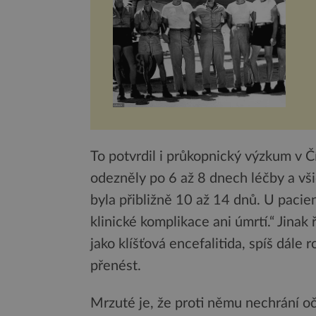
To potvrdil i průkopnický výzkum v Č
odezněly po 6 až 8 dnech léčby a všic
byla přibližně 10 až 14 dnů. U pacie
klinické komplikace ani úmrtí.“ Jina
jako klíšťová encefalitida, spíš dále 
přenést.
Mrzuté je, že proti němu nechrání očk