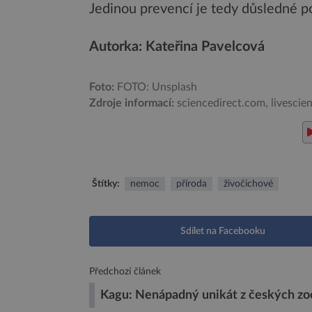
Jedinou prevencí je tedy důsledné p
Autorka: Kateřina Pavelcová
Foto:
FOTO: Unsplash
Zdroje informací:
sciencedirect.com, livescie
Štítky:
nemoc
příroda
živočichové
Sdílet na Facebooku
Předchozí článek
Kagu: Nenápadný unikát z českých zo