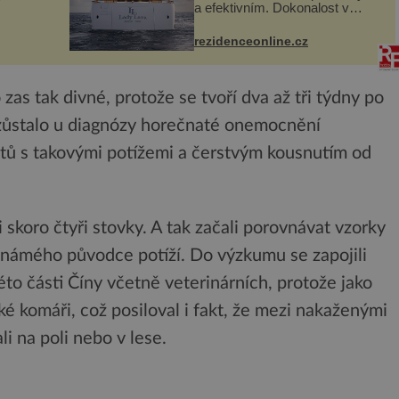
a efektivním. Dokonalost v
 svého
každém detailu představuje
I. do
značka Fendi Casa, kterou byly
rezidenceonline.cz
vybaveny její paluby. Monacký
 sporu
přístav nabízí každoročn...
 zas tak divné, protože se tvoří dva až tři týdny po
y zůstalo u diagnózy horečnaté onemocnění
ů s takovými potížemi a čerstvým kousnutím od
skoro čtyři stovky. A tak začali porovnávat vzorky
neznámého původce potíží. Do výzkumu se zapojili
této části Číny včetně veterinárních, protože jako
ké komáři, což posiloval i fakt, že mezi nakaženými
li na poli nebo v lese.