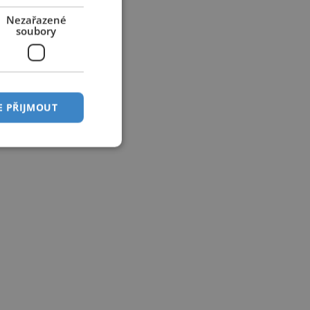
Nezařazené
soubory
E PŘIJMOUT