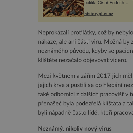
politik. Císař Fridrich
Barbarossa proto posílá
syna a dědice Jindřicha V
historyplus.cz
Erfurtu, aby se stal
prostředníkem při řešení
m...
Neprokázali protilátky, což by nebylo
nákaze, ale ani části viru. Možná b
neznámého původu, kdyby se pacient
klíštěte nezačalo objevovat vícero.
Mezi květnem a zářím 2017 jich měli 
jejich krve a pustili se do hledání 
také odborníci z dalších pracovišť v 
přenašeč byla podezřelá klíšťata a ta
byli nápadně často lidé, kteří pracova
Neznámý, nikoliv nový virus