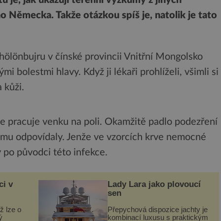
 Německa. Takže otázkou spíš je, natolik je tato
ölönbujru v čínské provincii Vnitřní Mongolsko
 bolestmi hlavy. Když ji lékaři prohlíželi, všimli si
 kůži.
 že pracuje venku na poli. Okamžitě padlo podezření
 tomu odpovídaly. Jenže ve vzorcích krve nemocné
y po původci této infekce.
ci v
Lady Lara jako plovoucí
sen
ž lze o
Přepychová dispozice jachty je
ý
kombinací luxusu s praktickým