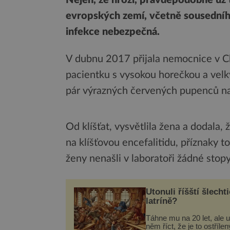
evropských zemí, včetně sousedního
infekce nebezpečná.
V dubnu 2017 přijala nemocnice v Ch
pacientku s vysokou horečkou a velkými
pár výrazných červených pupenců na
Od klíšťat, vysvětlila žena a dodala,
na klíšťovou encefalitidu, příznaky
ženy nenašli v laboratoři žádné stop
Utonuli říšští šlechti
latríně?
Táhne mu na 20 let, ale u
něm říct, že je to ostřílen