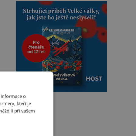
 Informace o
tnery, kteří je
máždili při vašem