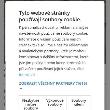
Přesto není stále zcela jasné, nakolik se mutace
vzniklé ozářením přenášejí na potomstvo. Před
Tyto webové stránky
pěti lety, těsně před 35. výročím výbuchu
používají soubory cookie.
Černobylské jaderné elektrárny, […]
K personalizaci obsahu, reklam a analýze
návštěvnosti používáme soubory cookie.
Informace o vašem používání našich
stránek také sdílíme s našimi reklamními
a analytickými partnery, kteří je mohou
kombinovat s dalšími informacemi, které
jste jim poskytli nebo které shromáždili
Archeologové odkryli pozůstatky
při vašem používání jejich služeb.
Více
informací
místa nacistické zvůle na Moravě
ZOBRAZIT VŠECHNY PARTNERY
(1616)
HISTORIE
22.7.2026
→
Koncentrační tábor v jihočeských Letech,
fungující jako takzvaný cikánský tábor, nebyl na
Nezbytně
Výkonové
Soubory
nutné
soubory
cílení
území Protektorátu Čechy a Morava jediný
soubory