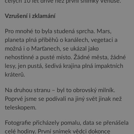
celých 10 let dříve než první snímky Venuše.
Vzrušení i zklamání
Pro mnohé to byla studená sprcha. Mars,
planeta plná příběhů o kanálech, vegetaci a
možná i o Marťanech, se ukázal jako
nehostinné a pusté místo. Žádné města, žádné
lesy, jen pustá, šedivá krajina plná impaktních
kráterů.
Na druhou stranu – byl to obrovský milník.
Poprvé jsme se podívali na jiný svět jinak než
teleskopem.
Fotografie přicházely pomalu, data se přenášela
celé hodiny. První snímek vědci dokonce