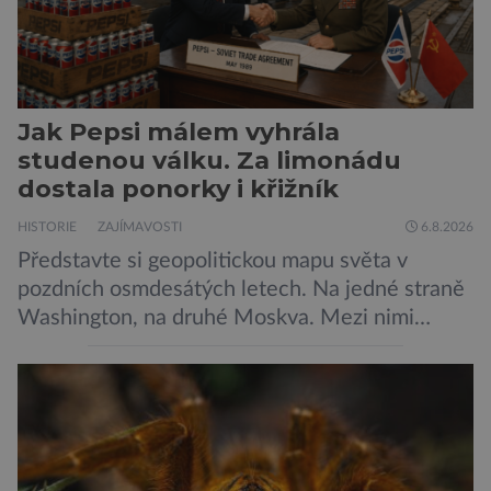
Jak Pepsi málem vyhrála
studenou válku. Za limonádu
dostala ponorky i křižník
HISTORIE
ZAJÍMAVOSTI
6.8.2026
Představte si geopolitickou mapu světa v
pozdních osmdesátých letech. Na jedné straně
Washington, na druhé Moskva. Mezi nimi
jaderný arzenál schopný zničit planetu
padesátkrát dokola, železná opona a miliony
vojáků v permanentní pohotovosti. A pak je tu
Donald Kendall, generální ředitel společnosti
PepsiCo, který se v květnu roku 1989 stává
admirálem flotily, jež čítá sedmnáct […]