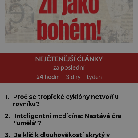
NEJČTENĚJŠÍ ČLÁNKY
za poslední
24 hodin
3 dny
týden
1.
Proč se tropické cyklóny netvoří u
rovníku?
2.
Inteligentní medicína: Nastává éra
"umělá"?
3.
Je klíč k dlouhověkosti skrytý v