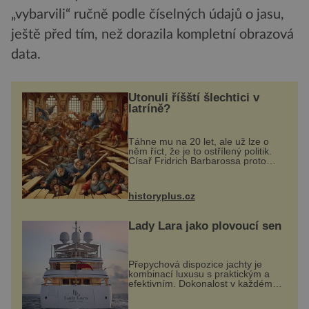
„vybarvili“ ručně podle číselných údajů o jasu,
ještě před tím, než dorazila kompletní obrazová
data.
Utonuli říšští šlechtici v
latríně?
Táhne mu na 20 let, ale už lze o
něm říct, že je to ostřílený politik.
Císař Fridrich Barbarossa proto
posílá svého syna a dědice
Jindřicha VI. do Erfurtu, aby se stal
prostředníkem při řešení sporu m...
historyplus.cz
Lady Lara jako plovoucí sen
Přepychová dispozice jachty je
kombinací luxusu s praktickým a
efektivním. Dokonalost v každém
detailu představuje značka Fendi
Casa, kterou byly vybaveny její