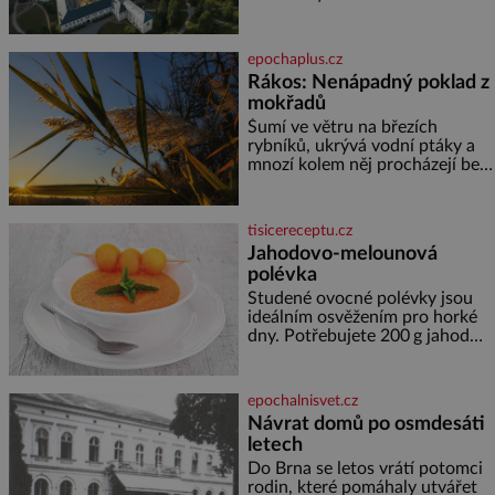
malém území jako údolí řeky
Desné v srdci Jeseníků. Během
jediného dne můžete
epochaplus.cz
nahlédnout do útrob jedné z
Rákos: Nenápadný poklad z
nejvýznamnějších vodních
mokřadů
elektráren v Evropě, vydat se na
horské hřebeny, projet se na
Šumí ve větru na březích
koloběžce a den zakončit
rybníků, ukrývá vodní ptáky a
poznáváním památek ve
mnozí kolem něj procházejí bez
Velkých Losinách nebo v
povšimnutí. Přesto právě rákos
termálním
pomáhal stavět domy, vyrábět
lodě, zapisovat první texty a
tisicereceptu.cz
inspiroval řadu pověstí. Tato
Jahodovo-melounová
skromná, ale užitečná rostlina
polévka
provází člověka už tisíce let.
Většina lidí vnímá rákos jen jako
Studené ovocné polévky jsou
obyčejnou kulisu letního
ideálním osvěžením pro horké
koupání. Stačí se však podívat
dny. Potřebujete 200 g jahod
600 g žlutého melounu 100 ml
sladkého dezertního vína 50 g
cukru krystal 1 lžíci medu 200 g
epochalnisvet.cz
zakysané sm
Návrat domů po osmdesáti
letech
Do Brna se letos vrátí potomci
rodin, které pomáhaly utvářet