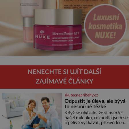
NENECHTE SI UJÍT DALŠÍ
ZAJÍMAVÉ ČLÁNKY
skutecnepribehy.cz
Odpustit je úleva, ale bývá
to nesmírně těžké
Když se ukázalo, že si manžel
našel milenku, rozhodla jsem se
trpělivě vyčkávat, přesvědčena,
že se dříve či později vrátí k