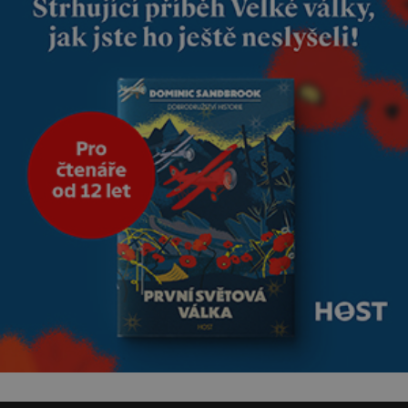
se draly blonďaté vlásky. Fakt,
že jsou těla dávných lidí
nesmírně dobře zachovalá,
přičítají odborníci zdejším
klimatickým podmínkám.
Sucho, prosolené písky a
extrémně