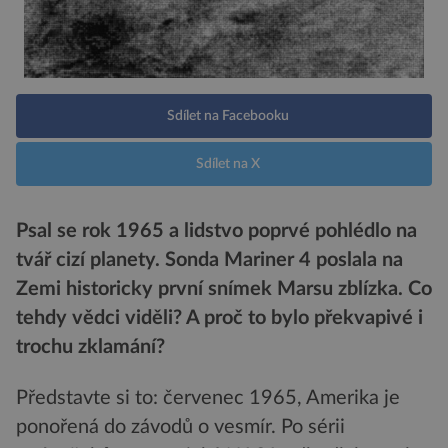
Sdílet na Facebooku
Sdílet na X
Psal se rok 1965 a lidstvo poprvé pohlédlo na
tvář cizí planety. Sonda Mariner 4 poslala na
Zemi historicky první snímek Marsu zblízka. Co
tehdy vědci viděli? A proč to bylo překvapivé i
trochu zklamání?
Představte si to: červenec 1965, Amerika je
ponořená do závodů o vesmír. Po sérii