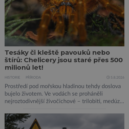
Tesáky či kleště pavouků nebo
štírů: Chelicery jsou staré přes 500
milionů let!
HISTORIE
PŘÍRODA
5.8.2026
Prostředí pod mořskou hladinou tehdy doslova
bujelo životem. Ve vodách se proháněli
nejroztodivnější živočichové – trilobiti, medúzy
či hlavonožci. V dávném kambriu žil také
prazvláštní stonožce podobný tvor, který měl
zárodky zbraní typických pro dnešní pavouky.