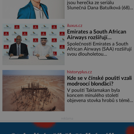
olivového oleje ✿ 1 lžíci
jsou herečka ze seriálu
citronové šťávy ✿ ½ stroužku
Slunečná Dana Batulková (68) a
její partner, režisér Ondřej Zajíc
(56), ještě vůbec spolu. Herečka
od sebe přítele od samého
iluxus.cz
začátku odhán
Emirates a South African
Airways rozšiřují
partnerství. Cestujícím
Společnosti Emirates a South
nově zpřístupní dalších
African Airways (SAA) rozšiřují
svou dlouholetou
devět destinací v jižní a
codesharovou spolupráci. Nová
střední Africe
reciproční dohoda zpřístupní
cestujícím devět dalších
historyplus.cz
destinací v jižní a střední Africe
Kde se v čínské poušti vzali
a u
modroocí blonďáci?
V poušti Taklamakan byla
koncem minulého století
objevena stovka hrobů s téměř
netknutými mumiemi. Všichni
mrtví byli pohřbeni s úctou a
četnými milodary. Asi nejvíc
reklama
přitom vědce zaujal hrob
tříměsíčního chlapečka s
modrou filcovou čapkou, z níž