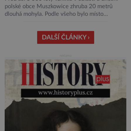
polské obce Muszkowice zhruba 20 metrů
dlouhá mohyla. Podle všeho bylo místo
vnímáno jako posvátné tisíce let. Experti tak
soudí z dalších, o dost mladších kruhových
mohyl, které se nacházejí v ose té starší. Na
DALŠÍ ČLÁNKY ›
archeologických pracích se podíleli experti ze
Západočeské univerzity v Plzni, […]
reklama