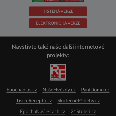
TIŠTĚNÁ VERZE
ELEKTRONICKÁ VERZE
Navštivte také naše další internetové
projekty:
Epochaplus.cz
NašeHvězdy.cz
PaníDomu.cz
TisíceReceptů.cz
SkutečnéPříběhy.cz
EpochaNaCestach.cz
21Stoleti.cz