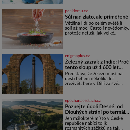
rodině. Možná je to jedna z
nejtěžších věcí na světě. Ale
panidomu.cz
každý, kdo s tím má nějaké
Sůl nad zlato, ale přiměřeně
zkušenosti, se zapřísahá, že
Většina lidí po celém světě jí
pokud odpustíte, znatelně se
soli až moc. Často i nevědomky,
vám uleví. Když se ke mně
protože netuší, jak velké
doneslo, že si manžel pořídil
množství se jí skrývá v
milenku,
průmyslově vyráběných
potravinách, dokonce i těch
sladkých. Sůl je zdravá Ale v
enigmaplus.cz
ani ne třetinovém množství, než
Železný zázrak z Indie: Proč
je pro většinu populace běžné.
tento sloup už 1 600 let
Její základní složky– sodík a
chlór – jsou zásadní pro
nezná rez?
Představa, že železo musí na
správné hospodaření
dešti během několika let
zrezivět, bere v Dillí za své.
Uprostřed komplexu Qutb stojí
více než sedm metrů vysoký
železný sloup, který už přibližně
epochanacestach.cz
1 600 let odolává počasí
Poznejte údolí Desné: od
Dlouhých strání po termální
prameny
Jen málokteré místo v České
republice nabízí tolik
rozmanitých zážitků na tak