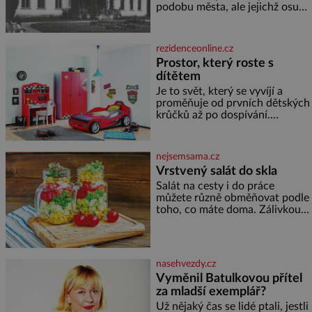
podobu města, ale jejichž osudy
dramaticky přerušila druhá
světová válka. Příběhy rodů
Placzek, Löw-Beer, Fuhrmann,
rezidenceonline.cz
Kohn a Stiassni se stanou
Prostor, který roste s
jednou z hlavních
dítětem
dramaturgických linií festivalu
židovské kultury ŠTETL FEST
Je to svět, který se vyvíjí a
2026. Některé návraty nejsou
proměňuje od prvních dětských
jednoduché. Místa, která si
krůčků až po dospívání.
člověk pamatuje z rodinných
Správně navržený pokoj
vyprávění, už dávno
podporuje bezpečí, kreativitu,
soustředění i odpočinek a
nejsemsama.cz
reaguje na každou etapu života
Vrstvený salát do skla
a specifické potřeby dítěte. Pro
Salát na cesty i do práce
nejmenší je klíčová
můžete různě obměňovat podle
jednoduchost, měkkost a
toho, co máte doma. Zálivkou
bezpečí, proto by pokoj
ho zalijte až těsně před
miminka měl působit především
podáváním, aby zeleninu
klidně a útulně. Předškolní věk
nerozmočila. Na 2 porce
je
potřebujete: ✿ 1/4 ledového
nasehvezdy.cz
nebo jiného salátu (římský salát,
Vyměnil Batulkovou přítel
polníček…) ✿ 1 malá konzerva
za mladší exemplář?
kukuřice ✿ ½ okurky ✿ 2
rajčata Zálivka: ✿ 4 lžíce
Už nějaký čas se lidé ptali, jestli