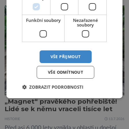
takový. Další se nacházel na Moravě, konkrétně
v Hodoníně u Kunštátu. Jeho pozůstatky byly
nedávno odkrývány archeology. Někteří z asi
Funkční soubory
Nezařazené
1400 Romů a Sintů, kteří byli v táboře
soubory
internováni, v něm vydechli naposledy. Jiné
čekal transport do […]
VŠE PŘIJMOUT
VŠE ODMÍTNOUT
ZOBRAZIT PODROBNOSTI
„Magnet“ pravěkého pohřebiště!
Lidé se k němu vraceli tisíce let
HISTORIE
13.7.2026
Před asi 6 000 lety vznikla v oblasti u dnešní