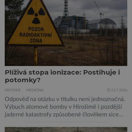
Pavouci, štíři či klíšťata jsou členovci patřící do
skupiny klepítkatců. Vyznačují se takzvanými
chelicerami, které u nich představují právě […]
Plíživá stopa ionizace: Postihuje i
potomky?
HISTORIE
MEDICÍNA
23.7.2026
Odpověď na otázku v titulku není jednoznačná.
Výbuch atomové bomby v Hirošimě i pozdější
jaderné katastrofy způsobené člověkem sice
ukázaly, že silné dávky ionizace zabíjejí a že
slabší a dlouhodobé záření poškozuje DNA.