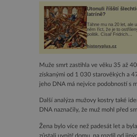
Utonuli říšští šlechti
latríně?
Táhne mu na 20 let, ale u
něm říct, že je to ostřílen
politik. Císař Fridrich
Barbarossa proto posílá
syna a dědice Jindřicha V
historyplus.cz
Erfurtu, aby se stal
prostředníkem při řešení
m...
Muže smrt zastihla ve věku 35 až 40
získanými od 1 030 starověkých a 47
jeho DNA má nejvíce podobností s mod
Další analýza mužovy kostry také ide
DNA naznačily, že muž mohl před smr
Žena bylo více než padesát let a byl
zůstali uvnitř domu, na rozdíl od jiný