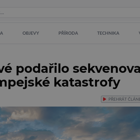
NA
OBJEVY
PŘÍRODA
TECHNIKA
é podařilo sekvenova
pejské katastrofy
PŘEHRÁT
ČLÁN