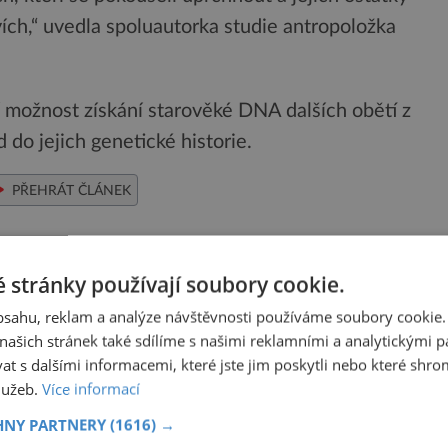
ích,“ uvedla spoluautorka studie antropoložka
jí možnost získání starověké DNA dalších obětí z
 do jejich genetické historie.
PŘEHRÁT ČLÁNEK
Sdílet na X
 stránky používají soubory cookie.
obsahu, reklam a analýze návštěvnosti používáme soubory cookie.
Další článek
ašich stránek také sdílíme s našimi reklamními a analytickými par
 s dalšími informacemi, které jste jim poskytli nebo které shro
Cyklostezka štýrskou vinařskou oblastí
služeb.
Více informací
HNY PARTNERY
(1616) →