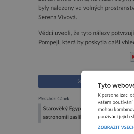
byly nalezeny ve volných prostranstv
Serena Vivová.
Vědci uvedli, že tyto nálezy potvrzu
Pompejí, která by poskytla další vhled
Sdílet na Facebooku
Tyto webové
K personalizaci 
Předchozí článek
vašem používání n
mohou kombinovat
Starověký Egypt: Země matematice a
používání jejich 
astronomii zaslíbená
ZOBRAZIT VŠEC