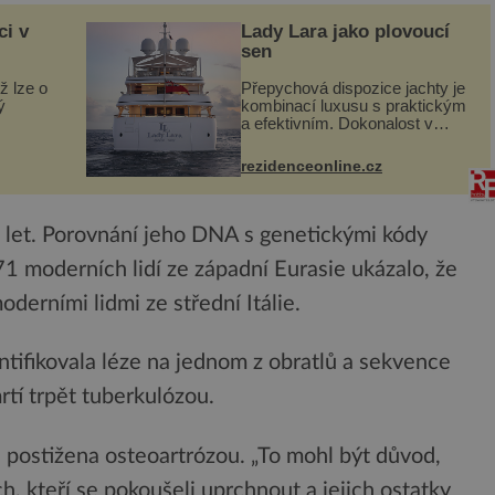
ci v
Lady Lara jako plovoucí
sen
ž lze o
Přepychová dispozice jachty je
ý
kombinací luxusu s praktickým
a efektivním. Dokonalost v
 svého
každém detailu představuje
I. do
značka Fendi Casa, kterou byly
rezidenceonline.cz
vybaveny její paluby. Monacký
 sporu
přístav nabízí každoročn...
 let. Porovnání jeho DNA s genetickými kódy
1 moderních lidí ze západní Eurasie ukázalo, že
erními lidmi ze střední Itálie.
ntifikovala léze na jednom z obratlů a sekvence
tí trpět tuberkulózou.
a postižena osteoartrózou. „To mohl být důvod,
ch, kteří se pokoušeli uprchnout a jejich ostatky