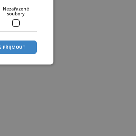
Nezařazené
soubory
E PŘIJMOUT