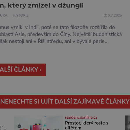
tarší. Na archeologických pracích se podíleli experti ze
, který zmizel v džungli
ské univerzity v Plzni, […]
TURA
HISTORIE
5.7.2026
us vznikl v Indii, poté se tato filozofie rozšířila do
oblastí Asie, především do Číny. Největší buddhistická
šak nestojí ani v Říši středu, ani v bývalé perle
o impéria. Nalezneme jej na Jávě, exotickém ostrově,
tří Indonésii Velkolepý chrám zvaný Borobudur vznikl
lem roku 800. Historici odhadují, že práce na chrámu
ALŠÍ ČLÁNKY ›
NENECHTE SI UJÍT DALŠÍ ZAJÍMAVÉ ČLÁNKY
rezidenceonline.cz
ě
Prostor, který roste s
jí
dítětem