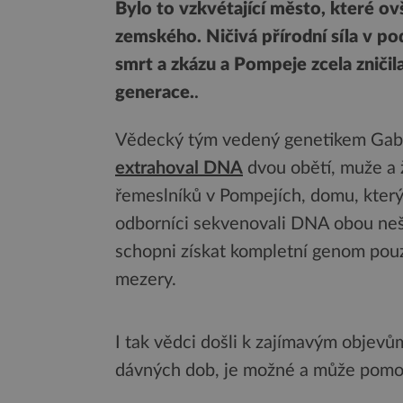
Bylo to vzkvétající město, které o
zemského. Ničivá přírodní síla v 
smrt a zkázu a Pompeje zcela zničil
generace.
.
Vědecký tým vedený genetikem Gabr
extrahoval DNA
dvou obětí, muže a 
řemeslníků v Pompejích, domu, který
odborníci sekvenovali DNA obou neš
schopni získat kompletní genom pou
mezery.
I tak vědci došli k zajímavým objevů
dávných dob, je možné a může pomoci