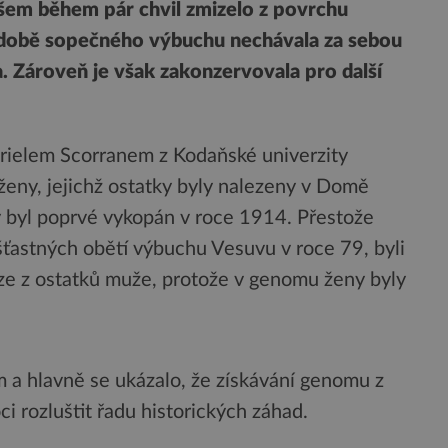
všem během pár chvil zmizelo z povrchu
podobě sopečného výbuchu nechávala za sebou
a. Zároveň je však zakonzervovala pro další
ielem Scorranem z Kodaňské univerzity
ženy, jejichž ostatky byly nalezeny v Domě
 byl poprvé vykopán v roce 1914. Přestože
ťastných obětí výbuchu Vesuvu v roce 79, byli
ze z ostatků muže, protože v genomu ženy byly
m a hlavně se ukázalo, že získávání genomu z
 rozluštit řadu historických záhad.