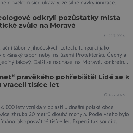
é člověkem sice ukázaly, že silné dávky ionizace
 a že slabší a dlouhodobé záření poškozuje DNA. Přesto
ologové odkryli pozůstatky místa
le zcela jasné, nakolik se mutace vzniklé ozářením
tické zvůle na Moravě
í na potomstvo. Před pěti lety, těsně před 35. výročím
 Černobylské jaderné elektrárny, […]
22.7.2026
ační tábor v jihočeských Letech, fungující jako
 cikánský tábor, nebyl na území Protektorátu Čechy a
jediný takový. Další se nacházel na Moravě, konkrétně
íně u Kunštátu. Jeho pozůstatky byly nedávno
et“ pravěkého pohřebiště! Lidé se k
y archeology. Někteří z asi 1400 Romů a Sintů, kteří
vraceli tisíce let
áboře internováni, v něm vydechli naposledy. Jiné čekal
t do […]
13.7.2026
 6 000 lety vznikla v oblasti u dnešní polské obce
ice zhruba 20 metrů dlouhá mohyla. Podle všeho bylo
ímáno jako posvátné tisíce let. Experti tak soudí z
 o dost mladších kruhových mohyl, které se nacházejí v