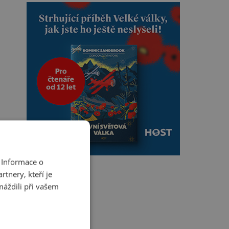
 Informace o
tnery, kteří je
máždili při vašem