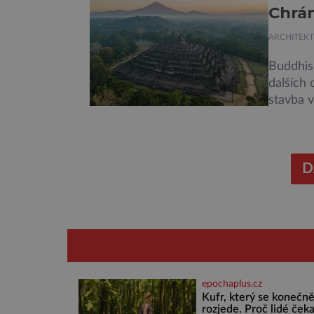
ose té s
Chrám
Západoče
ARCHITEK
Buddhism
dalších 
stavba v
britskéh
který pa
někdy ko
[…]
D
epochaplus.cz
Kufr, který se konečn
rozjede. Proč lidé čeka