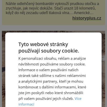
Náhle odlehčený bombardér vykrouží prudkou otočku a
zrychluje, jak nejvíc dokáže. Stačí urazit 18 kilometrů,
když do něj zezadu udeří tlaková vlna… Americké
rozhodnutí svrhnout ničivou jadernou bombu ...
historyplus.cz
Tyto webové stránky
používají soubory cookie.
K personalizaci obsahu, reklam a analýze
návštěvnosti používáme soubory cookie.
Informace o vašem používání našich
stránek také sdílíme s našimi reklamními
a analytickými partnery, kteří je mohou
kombinovat s dalšími informacemi, které
jste jim poskytli nebo které shromáždili
při vašem používání jejich služeb.
Více
informací