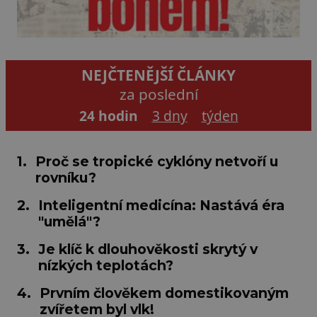
NEJČTENĚJŠÍ ČLÁNKY
za poslední
24 hodin
3 dny
týden
1.
Proč se tropické cyklóny netvoří u
rovníku?
2.
Inteligentní medicína: Nastává éra
"umělá"?
3.
Je klíč k dlouhověkosti skrytý v
nízkých teplotách?
4.
Prvním člověkem domestikovaným
zvířetem byl vlk!