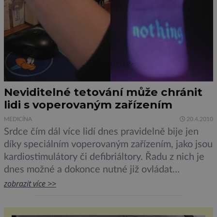
Neviditelné tetování může chránit
lidi s voperovaným zařízením
MEDICÍNA
20.4.2010
Srdce čím dál více lidí dnes pravidelně bije jen
díky speciálním voperovaným zařízením, jako jsou
kardiostimulátory či defibriáltory. Řadu z nich je
dnes možné a dokonce nutné již ovládat
prostřednictvím signálů zvenčí. Riziko, že se vám
zobrazit více >>
do ovládání zařízení nabourá „pirát“, lze zmírnit
bezpečnostním heslem. Pro jistotu si jej však