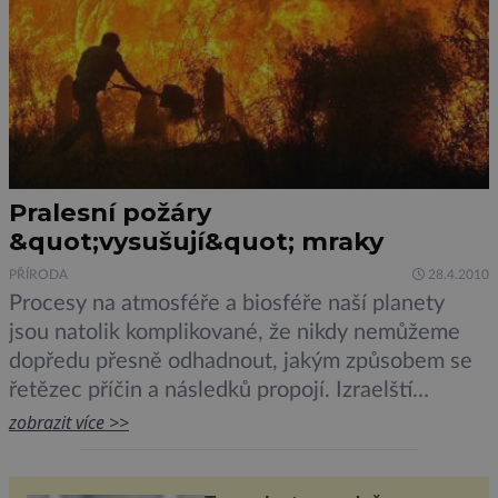
Pralesní požáry
&quot;vysušují&quot; mraky
PŘÍRODA
28.4.2010
Procesy na atmosféře a biosféře naší planety
jsou natolik komplikované, že nikdy nemůžeme
dopředu přesně odhadnout, jakým způsobem se
řetězec příčin a následků propojí. Izraelští
geofyzikové přišli nedávno se zjištěním, že
zobrazit více >>
vypalování amazonských pralesů přispívá k
„vysychání mraků“ a tím také k postupnému