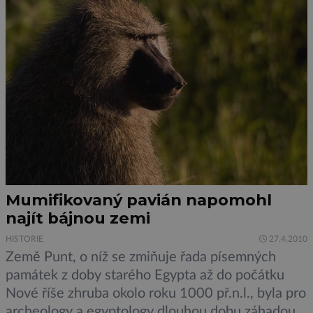
Mumifikovaný pavián napomohl
najít bájnou zemi
HISTORIE
27.4.2010
Země Punt, o níž se zmiňuje řada písemných
památek z doby starého Egypta až do počátku
Nové říše zhruba okolo roku 1000 př.n.l., byla pro
archeology a egyptology dlouhou dobu záhadou.