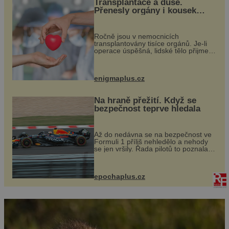
Transplantace a duše.
vysušování tropů. Vodítkem jim bylo
Přenesly orgány i kousek
monitorování počtu blesků. Ždářením pralesa se
osobnosti dárce?
totiž […]
Ročně jsou v nemocnicích
transplantovány tisíce orgánů. Je-li
operace úspěšná, lidské tělo přijme
darovaný orgán za své a pacient
může vést plnohodnotný život. Ale co
když při transplantaci nepřijímám...
enigmaplus.cz
Na hraně přežití. Když se
bezpečnost teprve hledala
Až do nedávna se na bezpečnost ve
Formuli 1 příliš nehledělo a nehody
se jen vršily. Řada pilotů to poznala
na vlastní kůži, často s trvalými
následky nebo bohužel i ztrátou
života. Dnes nepochopiteln...
epochaplus.cz