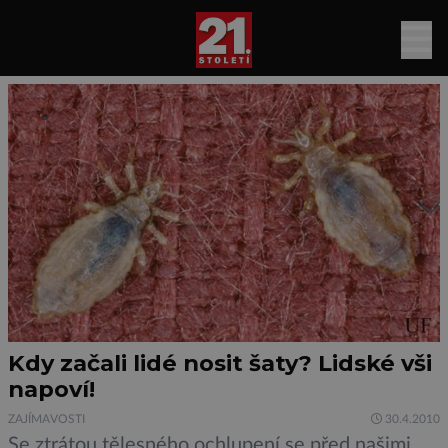
Kdy začali lidé nosit šaty? Lidské vši
napoví!
ZAJÍMAVOSTI
30.4.2010
Se ztrátou tělesného ochlupení se před našimi