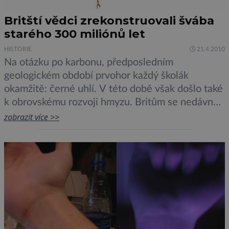
Britští vědci zrekonstruovali švába
starého 300 miliónů let
HISTORIE
21.4.2010
Na otázku po karbonu, předposledním
geologickém období prvohor každý školák
okamžitě: černé uhlí. V této době však došlo také
k obrovskému rozvoji hmyzu. Britům se nedávno
podařilo zrekonstruovat dávného karbonského
zobrazit více >>
„prašvába“.O karbonu se také někdy mluví jako o
„věku švábů“. Není to však tak úplně přesné. Tato
doba byla zlatým věkem nejen pro šváby, ale […]