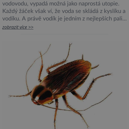
vodovodu, vypadá možná jako naprostá utopie.
Každý žáček však ví, že voda se skládá z kyslíku a
vodíku. A právě vodík je jedním z nejlepších paliv.
Jak jej však z vody dostat, aby se celý proces
zobrazit více >>
stále vyplatil? Napomoci by mohl speciálně
upravený virus. Doby, kdy […]