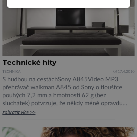
Technické hity
TECHNIKA
17.4.2010
S hudbou na cestáchSony A845Video MP3
přehrávač walkman A845 od Sony o tloušťce
pouhých 7,2 mm a hmotnosti 62 g (bez
sluchátek) potvrzuje, že někdy méně opravdu
bývá více. Skladný přehrávač se snadno vejde do
zobrazit více >>
kapsy i do té nejmenší kabelky. Přednímu panelu
přehrávače dominuje velký a jasný OLED displej
s úhlopříčkou 7,1 cm. Nový […]