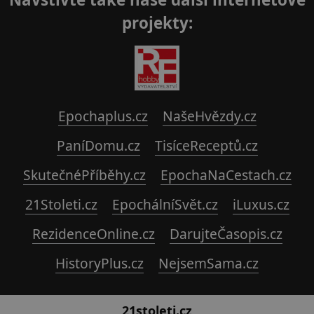
projekty:
Epochaplus.cz
NašeHvězdy.cz
PaníDomu.cz
TisíceReceptů.cz
SkutečnéPříběhy.cz
EpochaNaCestach.cz
21Stoleti.cz
EpochálníSvět.cz
iLuxus.cz
RezidenceOnline.cz
DarujteČasopis.cz
HistoryPlus.cz
NejsemSama.cz
21stoleti.cz