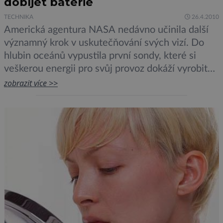
dobíjet baterie
TECHNIKA
26.4.2010
Americká agentura NASA nedávno učinila další
významný krok v uskutečňování svých vizí. Do
hlubin oceánů vypustila první sondy, které si
veškerou energii pro svůj provoz dokáží vyrobit
samy. Využívají k tomu rozdíly mezi teplotou
zobrazit více >>
vody, takzvané teplotní gradienty. Sonda SOLO-
TREC, kterou v nedávné době vyslali na její první
podvodní misi do okolí Havajských ostrovů
zaměstnanci NASA, […]