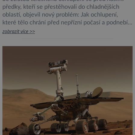
předky, kteří se přestěhovali do chladnějších
oblastí, objevil nový problém: Jak ochlupení,
které tělo chrání před nepřízní počasí a podnebí
nahradit? Vynález šatů na sebe proto nenechal
zobrazit více >>
dlouho čekat. Kdy přesně k němu došlo, však
vědci přesně netuší. Mnohé však napověděla
nedávno provedená genetická analýza našich
parazitů.Archeologové a […]