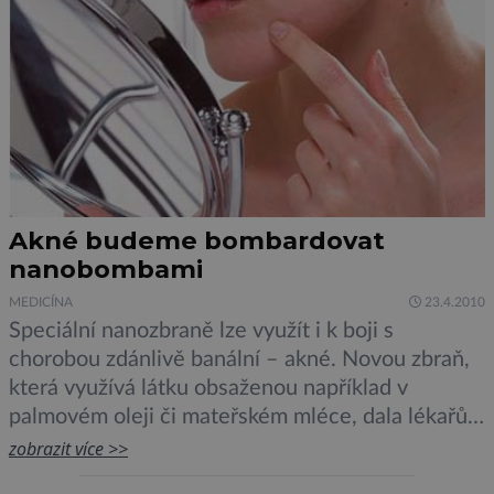
Akné budeme bombardovat
nanobombami
MEDICÍNA
23.4.2010
Speciální nanozbraně lze využít i k boji s
chorobou zdánlivě banální – akné. Novou zbraň,
která využívá látku obsaženou například v
palmovém oleji či mateřském mléce, dala lékařům
do rukou mladá vědkyně z Jacobs School of
zobrazit více >>
Ingeneering v americkém San Diegu. Kožní