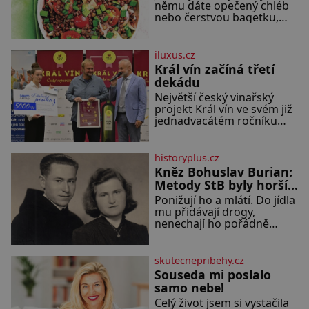
němu dáte opečený chléb
nebo čerstvou bagetku,
bude chutnat jedna báseň.
Suroviny 250 g vaší oblíbené
čočky 150 g cherry rajčátek
iluxus.cz
1 velká červená cibule 2 lžíce
Král vín začíná třetí
dekádu
Největší český vinařský
projekt Král vín ve svém již
jednadvacátém ročníku
představil nejlepší domácí
vína. Ta vybírala odborná
porota z celkem 1260
historyplus.cz
vzorků od 157 vinařů. Král
Kněz Bohuslav Burian:
vín, který se – i pře
Metody StB byly horší
než gestapácké trýznění
Ponižují ho a mlátí. Do jídla
mu přidávají drogy,
nenechají ho pořádně
vyspat a smrtí vyhrožují i
jeho nejbližším. Burian kruté
týrání nevydrží a estébákům
skutecnepribehy.cz
podepíše všechno, co po
Souseda mi poslalo
něm chtějí. Svým podpisem
samo nebe!
jim potvrdí také to, že na něj
Celý život jsem si vystačila
během výslechů nikdo