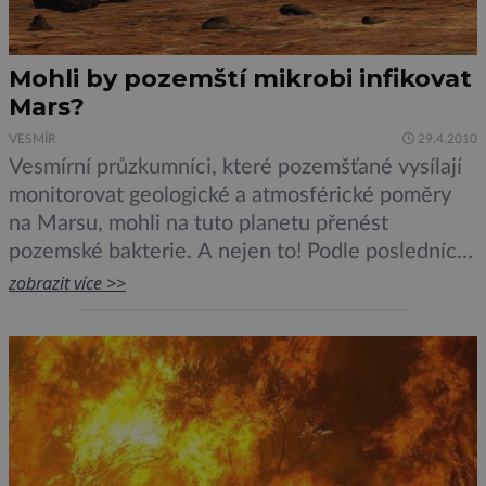
Mohli by pozemští mikrobi infikovat
Mars?
VESMÍR
29.4.2010
Vesmírní průzkumníci, které pozemšťané vysílají
monitorovat geologické a atmosférické poměry
na Marsu, mohli na tuto planetu přenést
pozemské bakterie. A nejen to! Podle posledních
výzkumů by tam tyto bakterie mohly přežít.
zobrazit více >>
Lidské pátrání po životě na Marsu by mohlo být
přivedeno v niveč. Takový je alespoň závěr
amerických mikrobiologů z university ve
floridském Gainesville. Hrozí totiž nebezpečí, […]