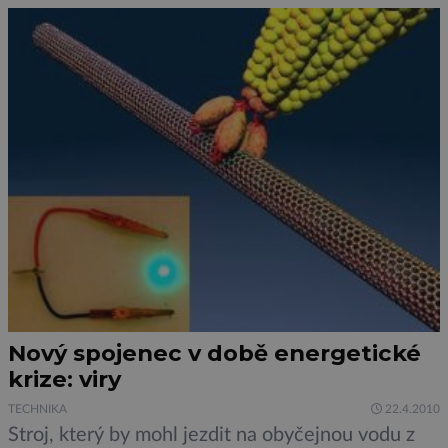
problémy způsobené bakterií Propionibacterium
acnes, takzvané „acne vulgaris“, sužují asi 85%
teenagerů, nevyhýbají […]
Nový spojenec v době energetické
krize: viry
TECHNIKA
22.4.2010
Stroj, který by mohl jezdit na obyčejnou vodu z