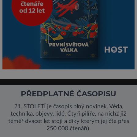
PŘEDPLATNÉ ČASOPISU
21. STOLETÍ je časopis plný novinek. Věda,
technika, objevy, lidé. Čtyři pilíře, na nichž již
téměř dvacet let stojí a díky kterým jej čte přes
250 000 čtenářů.