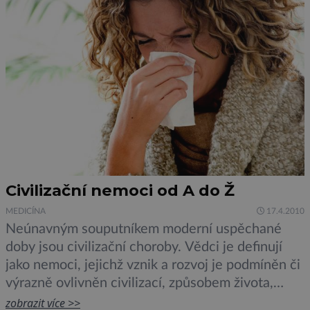
Civilizační nemoci od A do Ž
MEDICÍNA
17.4.2010
Neúnavným souputníkem moderní uspěchané
doby jsou civilizační choroby. Vědci je definují
jako nemoci, jejichž vznik a rozvoj je podmíněn či
výrazně ovlivněn civilizací, způsobem života,
technikou, stresem, znečištěním životního
zobrazit více >>