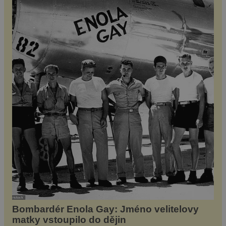
nechte vytetovat. Máte-li voperováno zařízení,
[…]
Bombardér Enola Gay: Jméno velitelovy
matky vstoupilo do dějin