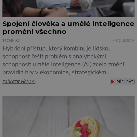
Spojení člověka a umělé inteligence
promění všechno
TECHNIKA
31.5.2023
Hybridní přístup, který kombinuje lidskou
schopnost řešit problém s analytickými
schopnosti umělé inteligence (AI) zcela změní
pravidla hry v ekonomice, strategickém
prognózování, nebo například v geopolitice.
zobrazit více >>
PŘEHRÁT
Předpovídá to ve svém komentáři Tobias Heger,
ředitel pro inovace a strategie ve společnosti
Creative Dock. Skutečný průlom, který AI
přinese, spočívá v posílení lidského rozhodování.
Zatímco lidé budou […]