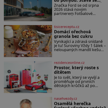
do pohybu. Stává se
látky. Zraněná žena pár dní
novým partnerem FAČR
Značka Ford se od srpna
nato umírá. Je to muž
2026 stává novým
nebývale krutý. Jeho činy
partnerem Fotbalové
budí hrůzu ještě dlouho po
asociace České republiky. V
jeho smrti
rámci tříleté spolupráce
zajistí mobilitu asociace,
tisicereceptu.cz
reprezentačních týmů i
Domácí ořechová
českého fotbalu v
granola bez cukru
regionech. Partner
Vynikající a zdravá snídaně
je tu! Suroviny Vždy 1 šálek –
neloupaných mandlí kešu
ořechů vlašských ořechů
slunečnicových semínek
semínek dýně rozinek 3
rezidenceonline.cz
šálky ovesných vloček 1 lžíce
Prostor, který roste s
mlet
dítětem
Je to svět, který se vyvíjí a
proměňuje od prvních
dětských krůčků až po
dospívání. Správně navržený
pokoj podporuje bezpečí,
kreativitu, soustředění i
nasehvezdy.cz
odpočinek a reaguje na
Osamělá herečka
každou etapu života a