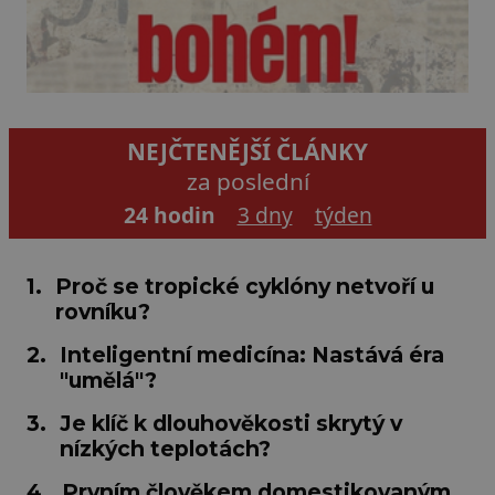
NEJČTENĚJŠÍ ČLÁNKY
za poslední
24 hodin
3 dny
týden
1.
Proč se tropické cyklóny netvoří u
rovníku?
2.
Inteligentní medicína: Nastává éra
"umělá"?
3.
Je klíč k dlouhověkosti skrytý v
nízkých teplotách?
4.
Prvním člověkem domestikovaným