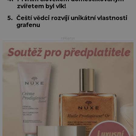
zvířetem byl vlk!
5.
Čeští vědci rozvíjí unikátní vlastnosti
grafenu
reklama