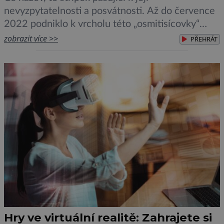
nevyzpytatelnosti a posvátnosti. Až do července
2022 podniklo k vrcholu této „osmitisícovky“
výpravu 6098 lidí. Mezi nimi také na pohled
zobrazit více >>
PŘEHRÁT
nesourodá dvojice Norgay a Hillary. „Ta hora je
tak vysoká, že ji žádný pták nepřeletí,“ praví
starodávné legendy. Zároveň se má jednat o […]
Hry ve virtuální realitě: Zahrajete si