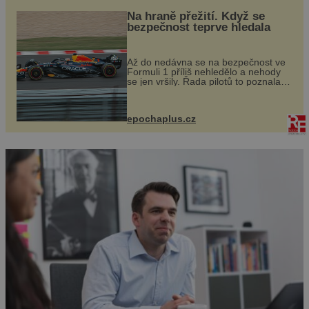
Na hraně přežití. Když se
bezpečnost teprve hledala
Až do nedávna se na bezpečnost ve
Formuli 1 příliš nehledělo a nehody
se jen vršily. Řada pilotů to poznala
na vlastní kůži, často s trvalými
následky nebo bohužel i ztrátou
života. Dnes nepochopiteln...
epochaplus.cz