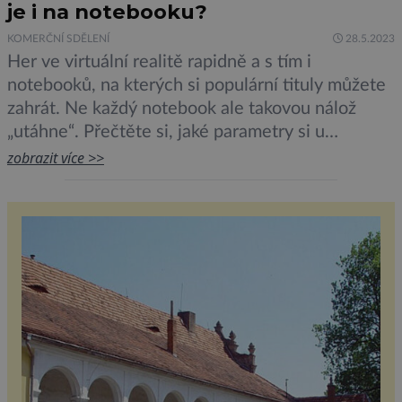
je i na notebooku?
KOMERČNÍ SDĚLENÍ
28.5.2023
Her ve virtuální realitě rapidně a s tím i
notebooků, na kterých si populární tituly můžete
zahrát. Ne každý notebook ale takovou nálož
„utáhne“. Přečtěte si, jaké parametry si u
notebooku pohlídat, abyste si užili největší VR
zobrazit více >>
hity v plné parádě. Co znamená VR ready
notebook: Jaké parametry si pohlídat Při výběru
nového notebooku se […]