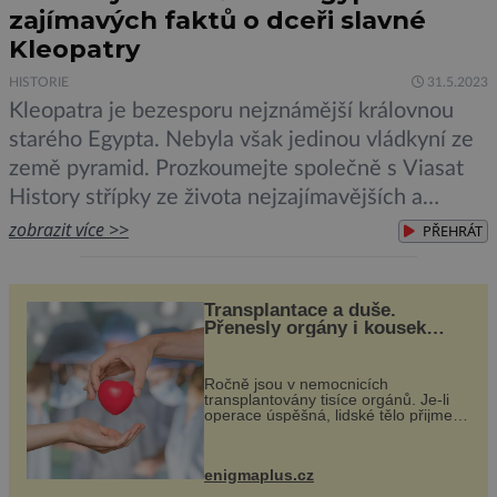
zajímavých faktů o dceři slavné
Kleopatry
HISTORIE
31.5.2023
Kleopatra je bezesporu nejznámější královnou
starého Egypta. Nebyla však jedinou vládkyní ze
země pyramid. Prozkoumejte společně s Viasat
History střípky ze života nejzajímavějších a
nejzáhadnějších královen této velké civilizace.
zobrazit více >>
PŘEHRÁT
Nový třídílný speciál Královny starověkého
Egypta, jehož premiéra proběhne v pátek 2.
Transplantace a duše.
června, se na základně nejnovějších vědeckých
Přenesly orgány i kousek
výzkumů zabývá příběhem královny Tiye, která
osobnosti dárce?
byla před […]
Ročně jsou v nemocnicích
transplantovány tisíce orgánů. Je-li
operace úspěšná, lidské tělo přijme
darovaný orgán za své a pacient
může vést plnohodnotný život. Ale co
když při transplantaci nepřijímám...
enigmaplus.cz