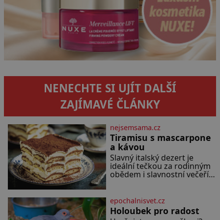
NENECHTE SI UJÍT DALŠÍ
ZAJÍMAVÉ ČLÁNKY
nejsemsama.cz
Tiramisu s mascarpone
a kávou
Slavný italský dezert je
ideální tečkou za rodinným
obědem i slavnostní večeří a
jeho příprava je jednodušší,
než se může zdát.
Ingredience pro 4 osoby:
epochalnisvet.cz
250 g mascarpone 3 vejce
Holoubek pro radost
80 g cukru 200 g