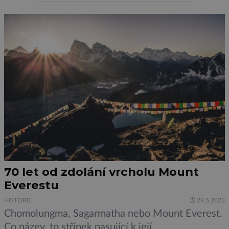
pandemie COVID-19. Za tímto účelem zároveň
vyvinul speciální biosenzory, jejichž využití
přineslo nové poznatky v boji proti infekčním
chorobám „Biosenzory se ukazují jako slibný
nástroj […]
70 let od zdolání vrcholu Mount
Everestu
HISTORIE
29.5.2023
Chomolungma, Sagarmatha nebo Mount Everest.
Co název, to střípek pasující k její