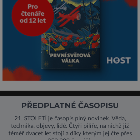
PŘEDPLATNÉ ČASOPISU
21. STOLETÍ je časopis plný novinek. Věda,
technika, objevy, lidé. Čtyři pilíře, na nichž již
téměř dvacet let stojí a díky kterým jej čte přes