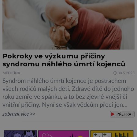
Pokroky ve výzkumu příčiny
syndromu náhlého úmrtí kojenců
MEDICÍNA
30.5.2023
Syndrom náhlého úmrtí kojence je postrachem
všech rodičů malých dětí. Zdravé dítě do jednoho
roku zemře ve spánku, a to bez zjevné vnější či
vnitřní příčiny. Nyní se však vědcům přeci jen
podařilo najít u postižených dětí anomálii, která
zobrazit více >>
PŘEHRÁT
je činí k náhlému úmrtí náchylnějšími. SIDS
neboli syndromu náhlého úmrtí kojence, z
anglického sudden infant […]