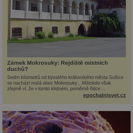
Zámek Mokrosuky: Rejdiště místních
duchů?
Sedm kilometrů od bývalého královského města Sušice
se nachází malá obec Mokrosuky…Málokdo však
zřejmě ví, že v tomto klidném, poměrně řídce
navštěvovaném koutu vesnické Šumavy se nachází
epochalnisvet.cz
několi...