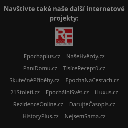
Navštivte také naše další internetové
projekty:
Epochaplus.cz
NašeHvězdy.cz
PaníDomu.cz
TisíceReceptů.cz
SkutečnéPříběhy.cz
EpochaNaCestach.cz
21Stoleti.cz
EpochálníSvět.cz
iLuxus.cz
RezidenceOnline.cz
DarujteČasopis.cz
HistoryPlus.cz
NejsemSama.cz