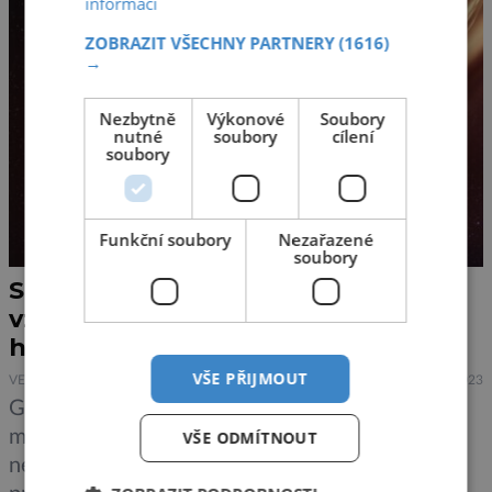
informací
permafrostu […]
ZOBRAZIT VŠECHNY PARTNERY
(1616)
→
Nezbytně
Výkonové
Soubory
nutné
soubory
cílení
soubory
Funkční soubory
Nezařazené
soubory
Supermasivní černá díra ve
vzdálené galaxii funguje jako
hvězdná antikoncepce
VŠE PŘIJMOUT
VESMÍR
27.5.2023
Galaxie GS-9209 se nachází předlouhých 25
miliard světelných let od Země. Je to jedna z
VŠE ODMÍTNOUT
nejvzdálenějších galaxií, které si kdy lidstvo