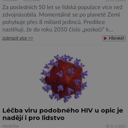
PŘÍRODA
TECHNIKA
31.5.2023
Za posledních 50 let se lidská populace více než
zdvojnásobila. Momentálně se po planetě Zemi
pohybuje přes 8 miliard jedinců. Predikce
nastiňují, že do roku 2050 číslo „poskočí“ k
hranici 10 miliard. Tím se nabízí otázka…
zobrazit více >>
PŘEHRÁT
„Zvládneme tuto masu vůbec nakrmit?“ Z na
pohled nepříznivé situace proto vyplývá poměrně
silný tlak na neustálé zlepšování vlastností […]
Léčba viru podobného HIV u opic je
nadějí i pro lidstvo
MEDICÍNA
31.5.2023