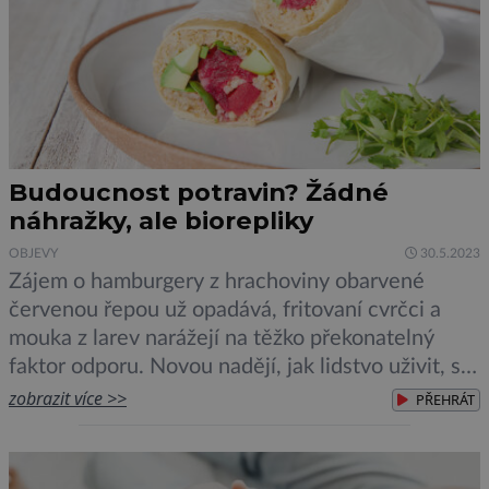
Budoucnost potravin? Žádné
náhražky, ale biorepliky
OBJEVY
30.5.2023
Zájem o hamburgery z hrachoviny obarvené
červenou řepou už opadává, fritovaní cvrčci a
mouka z larev narážejí na těžko překonatelný
faktor odporu. Novou nadějí, jak lidstvo uživit, se
stávají potraviny přirozené, ale vzniklé z buněk v
zobrazit více >>
PŘEHRÁT
laboratoři. Říká se tomu celulární zemědělství. V
belgickém Gentu si hýčkají Margaret. Je ocelová,
výkonnosti špičkových dojnic sice zdaleka […]