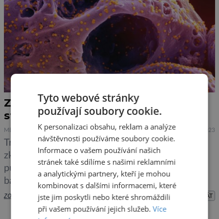
Tyto webové stránky
Zombie virus starý 50 000 let je
používají soubory cookie.
stále infekční
K personalizaci obsahu, reklam a analýze
MEDICÍNA
PŘÍRODA
28.5.2023
návštěvnosti používáme soubory cookie.
Trochu to připomíná béčkový horor. Vědci
Informace o vašem používání našich
zkoumali prastaré viry, které odebrali ze zmrzlé
stránek také sdílíme s našimi reklamními
půdy v severské tundře. Ke svému překvapení
a analytickými partnery, kteří je mohou
badatelé zjistili, že viry se nejen navrátily k
kombinovat s dalšími informacemi, které
životu, ale dokázaly být i infekční. Tedy, jen vůči
zobrazit více >>
PŘEHRÁT
jste jim poskytli nebo které shromáždili
jednobuněčným organismům, možnost, že by
při vašem používání jejich služeb.
Více
napadly i lidi je nejasná, ale i tak by viry z tajícího