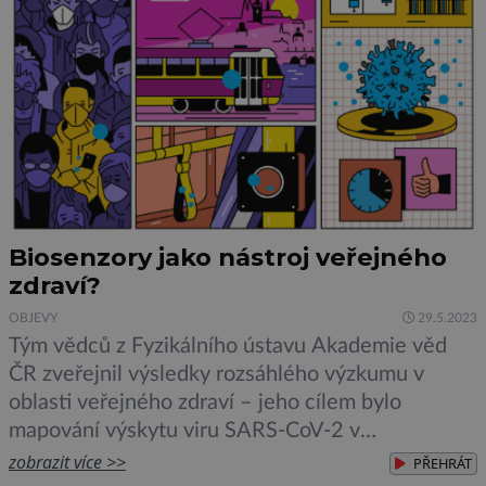
Biosenzory jako nástroj veřejného
zdraví?
OBJEVY
29.5.2023
Tým vědců z Fyzikálního ústavu Akademie věd
ČR zveřejnil výsledky rozsáhlého výzkumu v
oblasti veřejného zdraví – jeho cílem bylo
mapování výskytu viru SARS-CoV-2 v
prostředcích pražské hromadné dopravy, během
zobrazit více >>
PŘEHRÁT