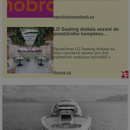
program se odehraje na Karlově a
Husově náměstí. Návštěvníci se
mohou těšit na víno, burčák, pes...
epochanacestach.cz
LD Seating dodala sezení do
prestižního komplexu
MediaCityUK v Salfordu
Společnost LD Seating dodala na
míru navržené sezení pro dvě
výjimečné realizace kanceláří v
areálu MediaCityUK v anglickém
Salfordu – konkrétně do budov Blue
Tower a Orange Tower. Komplex
iluxus.cz
budov Media...