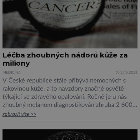
Léčba zhoubných nádorů kůže za
miliony
MEDICÍNA
27.5.2021
V České republice stále přibývá nemocných s
rakovinou kůže, a to navzdory značné osvětě
týkající se zdravého opalování. Ročně je u nás
zhoubný melanom diagnostikován zhruba 2 600
lidem. Pozitivním trendem je naopak vysoký
zobrazit více >>
počet zachycení v jeho počátečních stadiích.
Zdravotní pojišťovny často podporují včasnou
diagnostiku svých pacientů v rámci speciálních