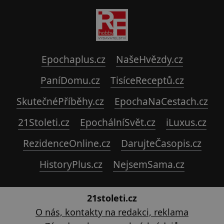
Epochaplus.cz
NašeHvězdy.cz
PaníDomu.cz
TisíceReceptů.cz
SkutečnéPříběhy.cz
EpochaNaCestach.cz
21Stoleti.cz
EpochálníSvět.cz
iLuxus.cz
RezidenceOnline.cz
DarujteČasopis.cz
HistoryPlus.cz
NejsemSama.cz
21stoleti.cz
O nás, kontakty na redakci, reklama