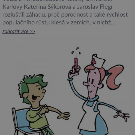
Karlovy Kateřina Sýkorová a Jaroslav Flegr
rozluštili záhadu, proč porodnost a také rychlost
populačního růstu klesá v zemích, v nichž
stoupne životní úroveň. Článek zveřejnil ve
zobrazit více >>
čtvrtek časopis Scientific Reports. Demografický
přechod, tedy zpomalení až zastavení
populačního růstu při dosažení dostatečné
hladiny životní úrovně, je zcela univerzální jev,
který nejspíš […]