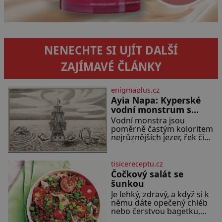
NENECHTE SI UJÍT DALŠÍ
ZAJÍMAVÉ ČLÁNKY
enigmaplus.cz
Ayia Napa: Kyperské
vodní monstrum s
mírumilovnou povahou
Vodní monstra jsou
poměrně častým koloritem
nejrůznějších jezer, řek či
ostrovů. Mnozí skeptici to
přikládají hlavně snaze dané
místo zviditelnit a
tisicereceptu.cz
přitáhnout k němu
Čočkový salát se
pozornost záhadám
šunkou
nakloněných turi
Je lehký, zdravý, a když si k
němu dáte opečený chléb
nebo čerstvou bagetku,
bude chutnat jedna báseň.