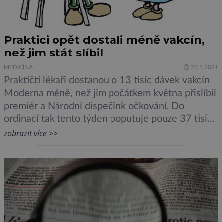
Praktici opět dostali méně vakcín,
než jim stát slíbil
MEDICÍNA
27.5.2021
Praktičtí lékaři dostanou o 13 tisíc dávek vakcín
Moderna méně, než jim počátkem května přislíbil
premiér a Národní dispečink očkování. Do
ordinací tak tento týden poputuje pouze 37 tisíc
namísto původních 50 600 přislíbených dávek.
zobrazit více >>
Chybu v číslech podle praktiků udělal právě
Národní dispečink očkování, Modernu tak
dostane jen 188 ordinací, dalších 384 ordinací
dostane […]