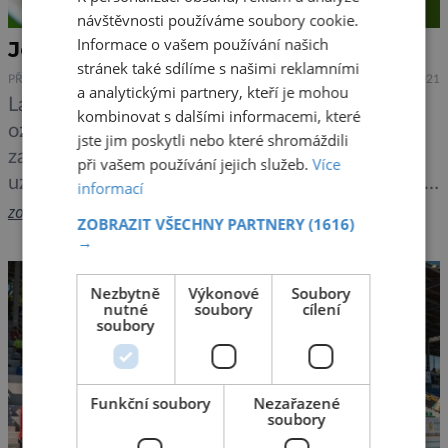
návštěvnosti používáme soubory cookie.
Informace o vašem používání našich
Je libo červíka?
stránek také sdílíme s našimi reklamními
PŘÍRODA
26.5.2021
a analytickými partnery, kteří je mohou
Larvy potemníka moučného (Tenebrio molitor),
kombinovat s dalšími informacemi, které
označované též jako mouční červi, byly na
jste jim poskytli nebo které shromáždili
začátku května delegáty členských států EU
při vašem používání jejich služeb.
Více
uznány jako bezpečná potravina. Pro potravinové
informací
společnosti, které v České republice vyrábí právě
zobrazit více >>
ZOBRAZIT VŠECHNY PARTNERY
(1616)
z larev potemníka moučného pochutiny, to je
→
důležitý impuls k rozšíření na evropský trh.
„Potemník moučný, tedy jeho larvy, byl uznaný
Nezbytně
Výkonové
Soubory
nutné
soubory
cílení
EU jako […]
soubory
Funkční soubory
Nezařazené
soubory