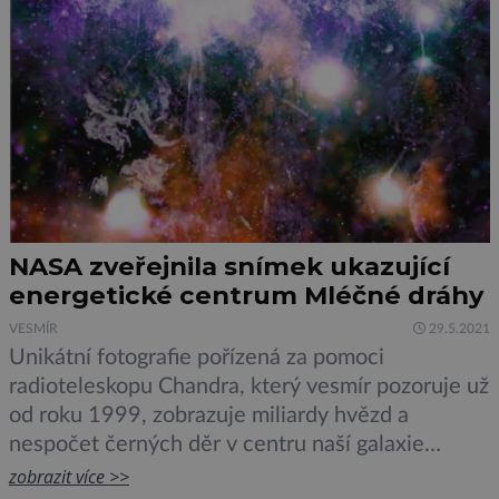
NASA zveřejnila snímek ukazující
energetické centrum Mléčné dráhy
VESMÍR
29.5.2021
Unikátní fotografie pořízená za pomoci
radioteleskopu Chandra, který vesmír pozoruje už
od roku 1999, zobrazuje miliardy hvězd a
nespočet černých děr v centru naší galaxie
Mléčné dráhy. Snímek je složen ze 370
zobrazit více >>