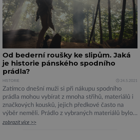
Od bederní roušky ke slipům. Jaká
je historie pánského spodního
prádla?
HISTORIE
24.5.2021
Zatímco dnešní muži si při nákupu spodního
prádla mohou vybírat z mnoha střihů, materiálů i
značkových kousků, jejich předkové často na
výběr neměli. Prádlo z vybraných materiálů bylo
výsadou aristokratů, a tak příslušníci nižších
zobrazit více >>
vrstev museli často improvizovat. Pojďte se s
námi podívat, co pánové v historii ukrývali pod