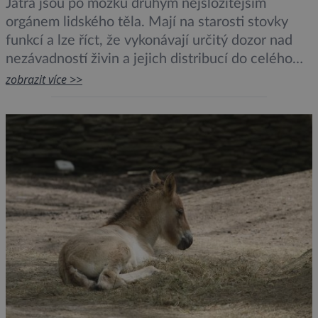
Játra jsou po mozku druhým nejsložitějším
orgánem lidského těla. Mají na starosti stovky
funkcí a lze říct, že vykonávají určitý dozor nad
nezávadností živin a jejich distribucí do celého
těla. Jsou jakýmsi filtrem, přes nějž procházejí
zobrazit více >>
všechny látky, které přijímáme. Jedním z nejvíce
rizikových faktorů, který je dokáže trvale
poškodit, je špatný životní styl. […]