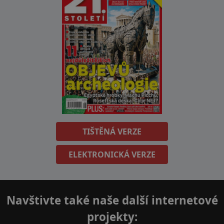
TIŠTĚNÁ VERZE
ELEKTRONICKÁ VERZE
Navštivte také naše další internetové
projekty: