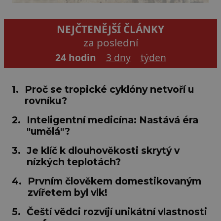
NEJČTENĚJŠÍ ČLÁNKY
za poslední
24 hodin
3 dny
týden
1.
Proč se tropické cyklóny netvoří u
rovníku?
2.
Inteligentní medicína: Nastává éra
"umělá"?
3.
Je klíč k dlouhověkosti skrytý v
nízkých teplotách?
4.
Prvním člověkem domestikovaným
zvířetem byl vlk!
5.
Čeští vědci rozvíjí unikátní vlastnosti