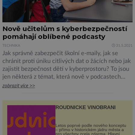
Nově učitelům s kyberbezpečností
pomáhají oblíbené podcasty
TECHNIKA
31.5.2021
Jak správně zabezpečit školní e-maily, jak se
chránit proti úniku citlivých dat o žácích nebo jak
zajistit bezpečnost dětí v kyberprostoru? To jsou
jen některá z témat, která nově v podcastech
projektu SYPO probírají ICT odborníci Pavel
zobrazit více >>
Matějíček a Václav Maněna. Na webu projektu
SYPO jsou podcasty navíc doplněny o mnoho
ROUDNICKÉ VINOBRANÍ
dalších informací, textů a odkazů. Projekt SYPO
[…]
Letos poprvé podle nového konceptu
– přímo v historickém jádru města a
pro všechny zcela zdarma. Hlavní