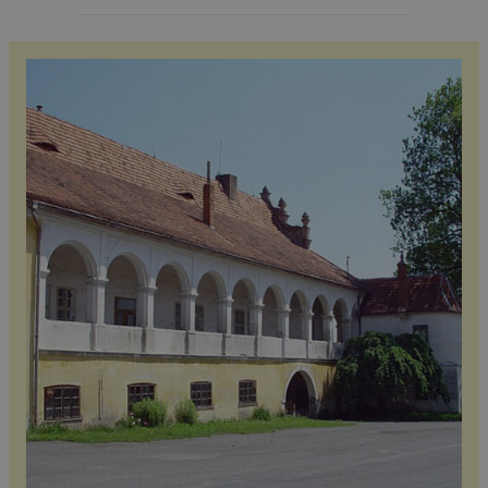
nervového systému pomůže nový soubor brožur
Můj rozcestník. Podklady připravili neurologové a
experti na roztroušenou sklerózu a vydává je
společnost Roche v tištěné i […]