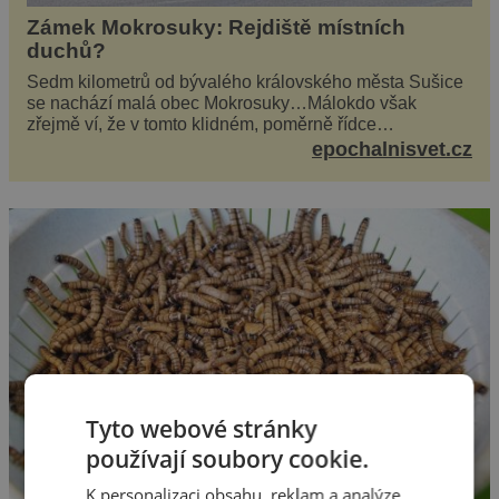
Zámek Mokrosuky: Rejdiště místních
duchů?
Sedm kilometrů od bývalého královského města Sušice
se nachází malá obec Mokrosuky…Málokdo však
zřejmě ví, že v tomto klidném, poměrně řídce
navštěvovaném koutu vesnické Šumavy se nachází
epochalnisvet.cz
několi...
Tyto webové stránky
používají soubory cookie.
K personalizaci obsahu, reklam a analýze