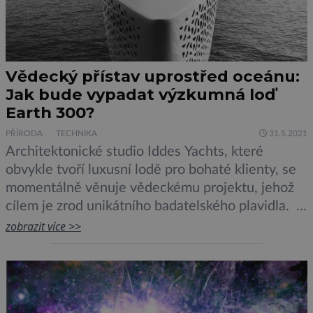
Vědecký přístav uprostřed oceánu:
Jak bude vypadat výzkumná loď
Earth 300?
PŘÍRODA
TECHNIKA
31.5.2021
Architektonické studio Iddes Yachts, které
obvykle tvoří luxusní lodě pro bohaté klienty, se
momentálně věnuje vědeckému projektu, jehož
cílem je zrod unikátního badatelského plavidla.
Toto původně katalánské studio přišlo s návrhem
zobrazit více >>
ohromné lodě podivného tvaru, na které budou
moderně vybavené laboratoře pro až 160
vědeckých pracovníků oceánského výzkumu, 165
členů posádky a desítky dalších […]