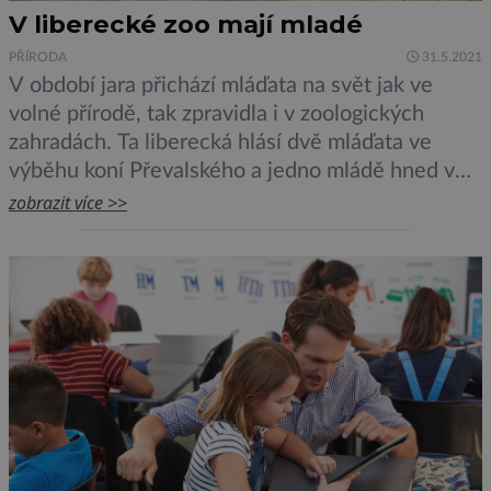
V liberecké zoo mají mladé
PŘÍRODA
31.5.2021
V období jara přichází mláďata na svět jak ve
volné přírodě, tak zpravidla i v zoologických
zahradách. Ta liberecká hlásí dvě mláďata ve
výběhu koní Převalského a jedno mládě hned v
sousedící expozici sobů karelských. Všechna tři
zobrazit více >>
přišla na svět v průběhu května. V liberecké
zoologické zahradě se v posledních čtrnácti
dnech narodila dvě […]