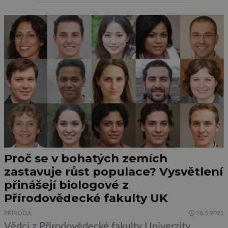
pozorování, které observatoř Chandra
uskutečnila. Rušné a vysokoenergetické
galaktické centrum Mléčné dráhy je od Země
vzdáleno 26 000 světelných let. Astronom
Daniel Wang […]
Proč se v bohatých zemích
zastavuje růst populace? Vysvětlení
přinášejí biologové z
Přírodovědecké fakulty UK
PŘÍRODA
28.5.2021
Vědci z Přírodovědecké fakulty Univerzity