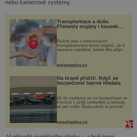
nebo kamerové systémy.
Transplantace a duše.
Přenesly orgány i kousek
osobnosti dárce?
Ročně jsou v nemocnicích
transplantovány tisíce orgánů. Je-li
operace úspěšná, lidské tělo přijme
darovaný orgán za své a pacient
může vést plnohodnotný život. Ale
co když při transplantaci
enigmaplus.cz
nepřijímám...
Na hraně přežití. Když se
bezpečnost teprve hledala
Až do nedávna se na bezpečnost ve
Formuli 1 příliš nehledělo a nehody
se jen vršily. Řada pilotů to poznala
na vlastní kůži, často s trvalými
následky nebo bohužel i ztrátou
života. Dnes nepochopiteln...
epochaplus.cz