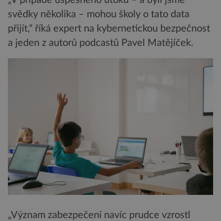
„V případě úspěšného útoku – a byli jsme
svědky několika – mohou školy o tato data
přijít,“ říká expert na kybernetickou bezpečnost
a jeden z autorů podcastů Pavel Matějíček.
„Význam zabezpečení navíc prudce vzrostl