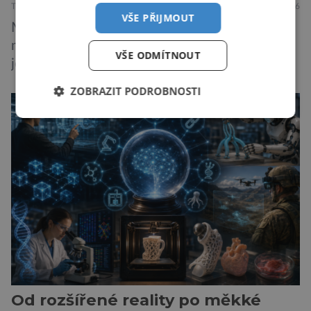
TECHNIKA
16.7.2026
VŠE PŘIJMOUT
Malé elektromobily už dávno nejsou jen
městskými přibližovadly. Nový Peugeot E-208
VŠE ODMÍTNOUT
je toho důkazem. Francouzský hatchback si
zachoval svůj atraktivní design, přidal delší
ZOBRAZIT PODROBNOSTI
dojezd a modernější technologie, ale hlavně
ukazuje, že i kompaktní elektromobil může být
autem, se kterým bez obav vyrazíte za hranice
města Peugeot se u modelu 208 trefil do
černého už […]
Od rozšířené reality po měkké