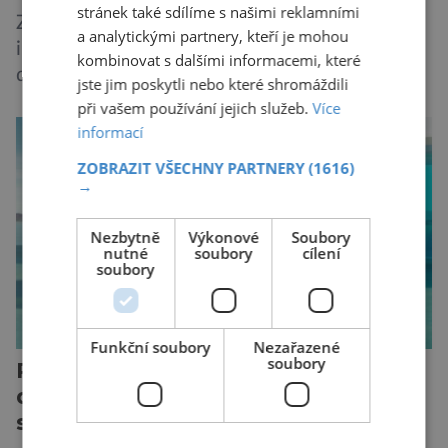
stránek také sdílíme s našimi reklamními
Způsob, jakým způsobem tvůrci umělé
a analytickými partnery, kteří je mohou
inteligence mění svět ze dne na den, nemá v
kombinovat s dalšími informacemi, které
dějinách lidstva obdoby. Avšak, zatímco většina
jste jim poskytli nebo které shromáždili
pozornosti se soustředí na chatboty,
při vašem používání jejich služeb.
Více
generování obrázků nebo automatizaci práce,
informací
bezpečnostní experti upozorňují na mnohem
ZOBRAZIT VŠECHNY PARTNERY
(1616)
méně nápadné riziko. Podle některých
→
odborníků by už během příštích dvou let mohly
pokročilé systémy AI výrazně usnadnit
Nezbytně
Výkonové
Soubory
nutné
soubory
cílení
kybernetické útoky […]
soubory
Funkční soubory
Nezařazené
soubory
Peugeot E-208: Francouzské lvíče
dospělo. Nabízí rekordní dojezd,
styl i radost z jízdy