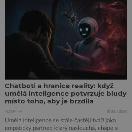
vede k zanedbávání dalších aktivit. Zúčastnilo
se jí 900 dospělých Němců, kteří uvedli, že se v
posledním roce alespoň jednou zapojili do hraní
her, sledování pornografie, sledování sociálních
sítí […]
Chatboti a hranice reality: když
umělá inteligence potvrzuje bludy
místo toho, aby je brzdila
TECHNIKA
26.7.2026
Umělá inteligence se stále častěji tváří jako
empatický partner, který naslouchá, chápe a