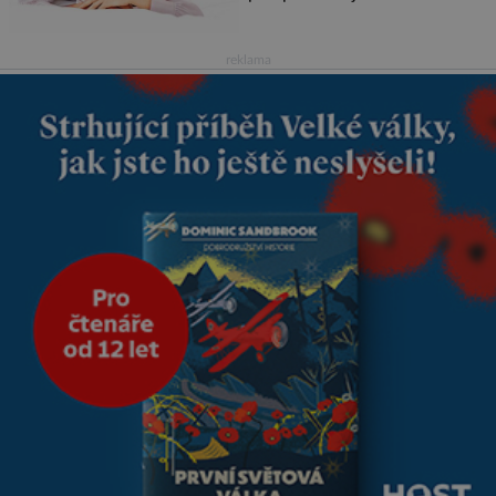
na první pohled. Poprvé jsem se
vdávala, když mi bylo dvacet.
Oba jsme byli mladí a byl to tak
reklama
říkajíc sňatek z rozumu. Rodiče
nás dali dohromady, Toník byl
dobře zaopatřený mladý muž.
Manželství nám oběma moc
nesvědčilo, brzy jsme zjistili, že