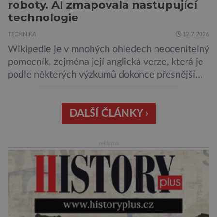
roboty. AI zmapovala nastupující
technologie
TECHNIKA
12.7.2026
Wikipedie je v mnohých ohledech neocenitelný
pomocník, zejména její anglická verze, která je
podle některých výzkumů dokonce přesnější
než slavná Encyclopedia Britannica. Nyní se
internetová studna znalostí proměnila v
křišťálovou kouli, ze které umělá inteligence
DALŠÍ ČLÁNKY ›
věštila, které technologie v dohledné
budoucnosti nejvíce zasáhnou naši společnost.
reklama
Za vším stojí australští výzkumníci, kteří pomocí
umělé inteligence a […]