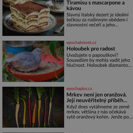
Tiramisu s mascarpone a
kávou
Slavný italský dezert je ideální
tečkou za rodinným obědem i
slavnostní večeří a jeho
příprava je jednodušší, než se
může zdát. Ingredience pro 4
osoby: 250 g mascarpone 3
epochalnisvet.cz
vejce 80 g cukru 200 g
Holoubek pro radost
cukrářských piškotů 250 ml
Uvažujete o papouškovi?
silné kávy 2 lžíce amaretta
Sousedům by mohla vadit jeho
kakao na posypání Postup:
hlučnost. Holoubek diamantový
Oddělte žloutky od bílků.
komunikuje téměř
Žloutky vyšlehejte s cukrem do
neslyšitelným pípáním, je
světlé pěny a postupně do nich
roztomilý a hodí se i pro
vmíchejte mascarpone, aby
chovatele začátečníky. Jedná
vznikl hladký
epochaplus.cz
se o nenáročného klidného
Mrkev není jen oranžová.
ptáčka, který většinu dne jen
Její neuvěřitelný příběh
posedává. Hodně času tráví na
zemi, kde sbírá zbytky semínek
začíná fialovou barvou
Když dnes vytáhneme ze země
Jeho domovinou je prakticky
mrkev, většina z nás očekává
celá Austrálie s výjimkou
sytě oranžový kořen. Jenže po
pobřežní oblasti.
většinu své historie je mrkev
všechno možné, jen ne
oranžová. Je fialová, žlutá, bílá,