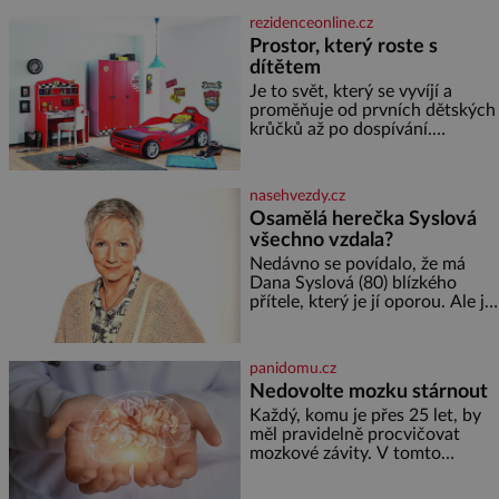
semínek dýně rozinek 3 šálky
rezidenceonline.cz
ovesných vloček 1 lžíce mlet
Prostor, který roste s
dítětem
Je to svět, který se vyvíjí a
proměňuje od prvních dětských
krůčků až po dospívání.
Správně navržený pokoj
podporuje bezpečí, kreativitu,
soustředění i odpočinek a
nasehvezdy.cz
reaguje na každou etapu života
Osamělá herečka Syslová
a specifické potřeby dítěte. Pro
všechno vzdala?
nejmenší je klíčová
jednoduchost, měkkost a
Nedávno se povídalo, že má
bezpečí, proto by pokoj
Dana Syslová (80) blízkého
miminka měl působit především
přítele, který je jí oporou. Ale je
klidně a útulně. Předškolní věk
to ještě vůbec pravda? V
je
posledních dnech čím dál
častěji mluví o svém odchodu.
panidomu.cz
Dohnala ji snad samota? Půs
Nedovolte mozku stárnout
Každý, komu je přes 25 let, by
měl pravidelně procvičovat
mozkové závity. V tomto
období se totiž začíná
zhoršovat paměť. Možná máte