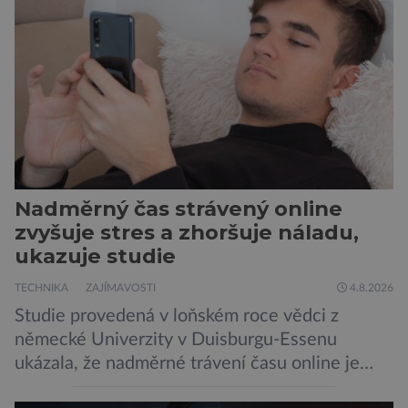
Nadměrný čas strávený online
zvyšuje stres a zhoršuje náladu,
ukazuje studie
TECHNIKA
ZAJÍMAVOSTI
4.8.2026
Studie provedená v loňském roce vědci z
německé Univerzity v Duisburgu-Essenu
ukázala, že nadměrné trávení času online je
spojeno s vyšší úrovní stresu, horší náladou a