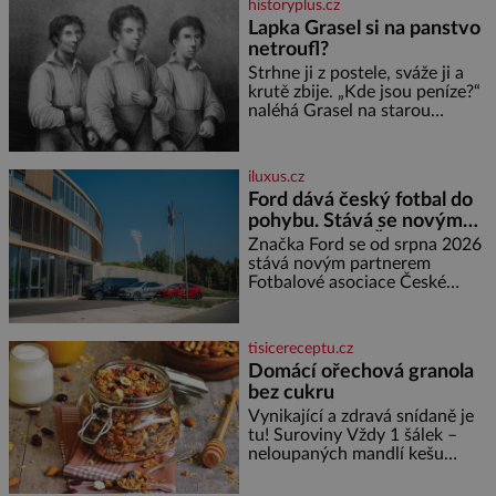
historyplus.cz
někdy dokonce téměř černá. Až
Lapka Grasel si na panstvo
díky stovkám let pečlivého
netroufl?
šlechtění se z ní stává zelenina,
bez které si českou zahradu ani
Strhne ji z postele, sváže ji a
nedokážeme představit. Její
krutě zbije. „Kde jsou peníze?“
příběh je
naléhá Grasel na starou
švadlenku. Když mu to
neprozradí – ostatně ani
nemůže, protože žádné nemá,
iluxus.cz
spokojí se lupič s několika
Ford dává český fotbal do
měďáky a štůčky látky. Zraněná
pohybu. Stává se novým
žena pár dní nato umírá. Je to
partnerem FAČR
muž nebývale krutý. Jeho činy
Značka Ford se od srpna 2026
budí hrůzu ještě dlouho po jeho
stává novým partnerem
smrti
Fotbalové asociace České
republiky. V rámci tříleté
spolupráce zajistí mobilitu
asociace, reprezentačních týmů
tisicereceptu.cz
i českého fotbalu v regionech.
Domácí ořechová granola
Partner
bez cukru
Vynikající a zdravá snídaně je
tu! Suroviny Vždy 1 šálek –
neloupaných mandlí kešu
ořechů vlašských ořechů
slunečnicových semínek