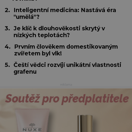
2.
Inteligentní medicína: Nastává éra
"umělá"?
3.
Je klíč k dlouhověkosti skrytý v
nízkých teplotách?
4.
Prvním člověkem domestikovaným
zvířetem byl vlk!
5.
Čeští vědci rozvíjí unikátní vlastnosti
grafenu
reklama