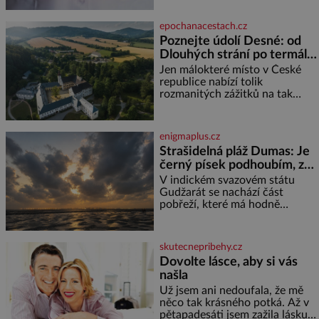
problém vzpomenout si na
jméno kolegy z práce. Nebo
epochanacestach.cz
marně v paměti lovíte název
Poznejte údolí Desné: od
knížky, kterou jste nedávno
Dlouhých strání po termální
přečetli. Je to opravdu tak, s
věkem jako kdyby se paměť
prameny
Jen málokteré místo v České
rozhodla stávkovat. Cvičte
republice nabízí tolik
rozmanitých zážitků na tak
malém území jako údolí řeky
Desné v srdci Jeseníků. Během
jediného dne můžete
enigmaplus.cz
nahlédnout do útrob jedné z
Strašidelná pláž Dumas: Je
nejvýznamnějších vodních
černý písek podhoubím, ze
elektráren v Evropě, vydat se na
kterého roste zlo?
horské hřebeny, projet se na
V indickém svazovém státu
koloběžce a den zakončit
Gudžarát se nachází část
poznáváním památek ve
pobřeží, které má hodně
Velkých Losinách nebo v
temnou pověst. Jistě k tomu
termálním
přispívá i černý písek této pláže.
Proč má pláž takové netypické
skutecnepribehy.cz
zbarvení? Nakolik jsou pravd
Dovolte lásce, aby si vás
našla
Už jsem ani nedoufala, že mě
něco tak krásného potká. Až v
pětapadesáti jsem zažila lásku