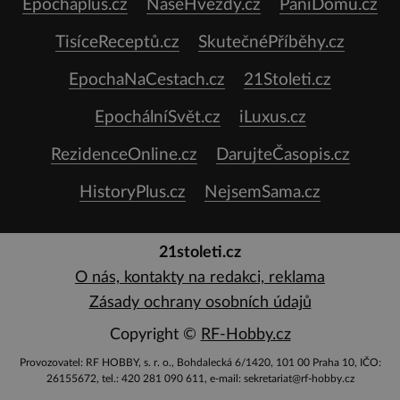
Epochaplus.cz
NašeHvězdy.cz
PaníDomu.cz
TisíceReceptů.cz
SkutečnéPříběhy.cz
EpochaNaCestach.cz
21Stoleti.cz
EpochálníSvět.cz
iLuxus.cz
RezidenceOnline.cz
DarujteČasopis.cz
HistoryPlus.cz
NejsemSama.cz
21stoleti.cz
O nás, kontakty na redakci, reklama
Zásady ochrany osobních údajů
Copyright ©
RF-Hobby.cz
Provozovatel: RF HOBBY, s. r. o., Bohdalecká 6/1420, 101 00 Praha 10, IČO:
26155672, tel.: 420 281 090 611, e-mail: sekretariat@rf-hobby.cz