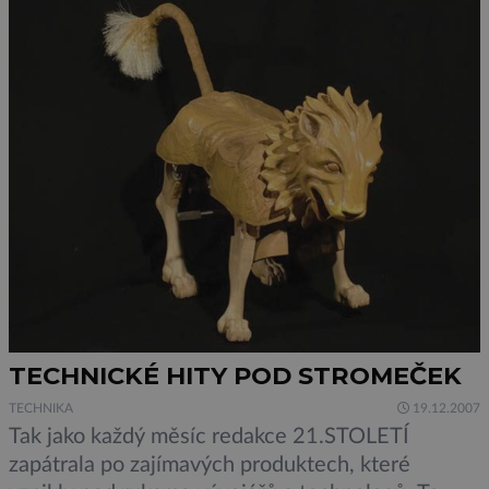
ekologickým aktivistům, kteří vehementně varují
před […]
TECHNICKÉ HITY POD STROMEČEK
TECHNIKA
19.12.2007
Tak jako každý měsíc redakce 21.STOLETÍ
zapátrala po zajímavých produktech, které