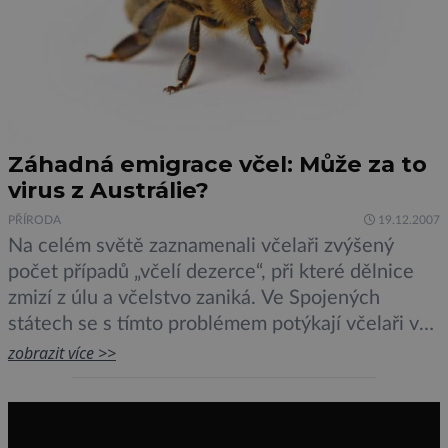
Záhadná emigrace včel: Může za to
virus z Austrálie?
PŘÍRODA
19.12.2007
Na celém světě zaznamenali včelaři zvýšený
počet případů „včelí dezerce“, při které dělnice
zmizí z úlu a včelstvo zaniká. Ve Spojených
státech se s tímto problémem potýkají včelaři ve
dvaadvaceti státech včetně Havaje.Někteří přišli
zobrazit více >>
prakticky o všechna včelstva. Podobné problémy,
i když v menším rozsahu a s poněkud jinými
příznaky, hlásí i evropští chovatelé včel […]