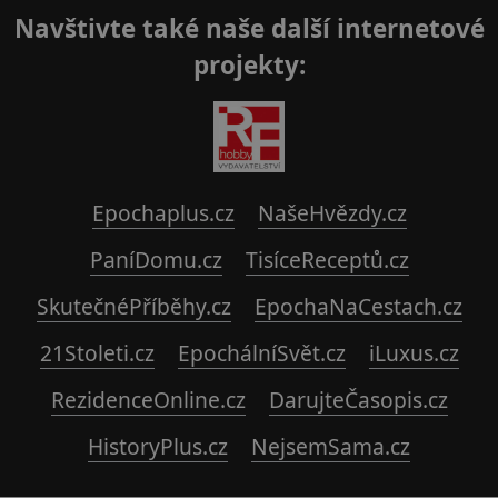
Navštivte také naše další internetové
projekty:
Epochaplus.cz
NašeHvězdy.cz
PaníDomu.cz
TisíceReceptů.cz
SkutečnéPříběhy.cz
EpochaNaCestach.cz
21Stoleti.cz
EpochálníSvět.cz
iLuxus.cz
RezidenceOnline.cz
DarujteČasopis.cz
HistoryPlus.cz
NejsemSama.cz