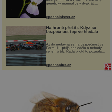
genetický manuál celý dvakrát.
Přesně to se občas v přírodě stane –
a podle nového výzkumu to může být
pro druhy vstupenka...
epochalnisvet.cz
Na hraně přežití. Když se
bezpečnost teprve hledala
Až do nedávna se na bezpečnost ve
Formuli 1 příliš nehledělo a nehody
se jen vršily. Řada pilotů to poznala
na vlastní kůži, často s trvalými
následky nebo bohužel i ztrátou
života. Dnes nepochopiteln...
epochaplus.cz