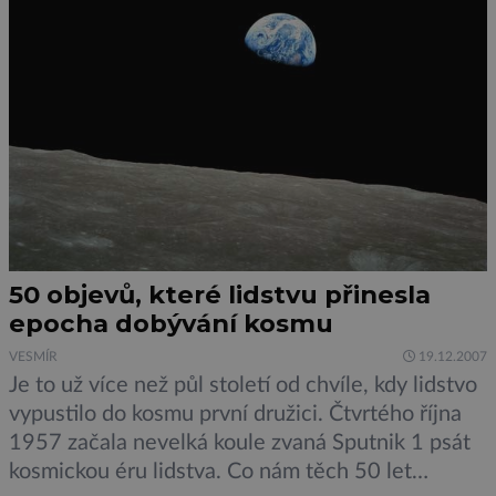
50 objevů, které lidstvu přinesla
epocha dobývání kosmu
VESMÍR
19.12.2007
Je to už více než půl století od chvíle, kdy lidstvo
vypustilo do kosmu první družici. Čtvrtého října
1957 začala nevelká koule zvaná Sputnik 1 psát
kosmickou éru lidstva. Co nám těch 50 let