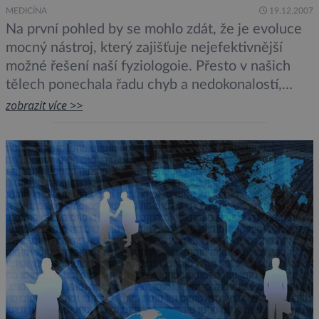
MEDICÍNA
19.12.2007
Na první pohled by se mohlo zdát, že je evoluce
mocný nástroj, který zajišťuje nejefektivnější
možné řešení naší fyziologoie. Přesto v našich
tělech ponechala řadu chyb a nedokonalostí,
které by se daly vyřešit lépe.1. Ptáci jsou na tom
zobrazit více >>
lépeOmyl: Nedokonalé dýcháníJak se projevuje:
Nízkou efektivitouCo by nám pomohlo: Ptačí
plíceV roce 1978 dosáhl první horolezec […]