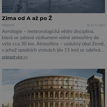
Zima od A až po Ž
PŘÍRODA
19.12.2007
Aerologie – meteorologická vědní disciplína,
která se zabývá výzkumem volné atmosféry do
výše cca 30 km. Atmosféra – vzdušný obal Země,
v jehož spodních vrstvách (do 15 km) se odehrává
počasí – je směsí dusíku (78, 084 objemových %)
zobrazit více >>
a kyslíku (20, 948 %), přičemž dusík působí
hlavně jako „tlumič“ vyrovnávající aktivitu kyslíku.
Zbytek atmosféry […]