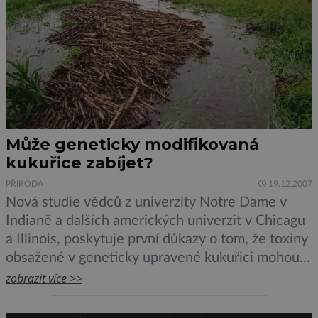
Může geneticky modifikovaná
kukuřice zabíjet?
PŘÍRODA
19.12.2007
Nová studie vědců z univerzity Notre Dame v
Indianě a dalších amerických univerzit v Chicagu
a Illinois, poskytuje první důkazy o tom, že toxiny
obsažené v geneticky upravené kukuřici mohou
cestovat na dlouhé vzdálenosti v potocích a
zobrazit více >>
říčních tocích a ohrozit tak ekosystémy na jejich
březích.Výsledky výzkumu samozřejmě nahrávají