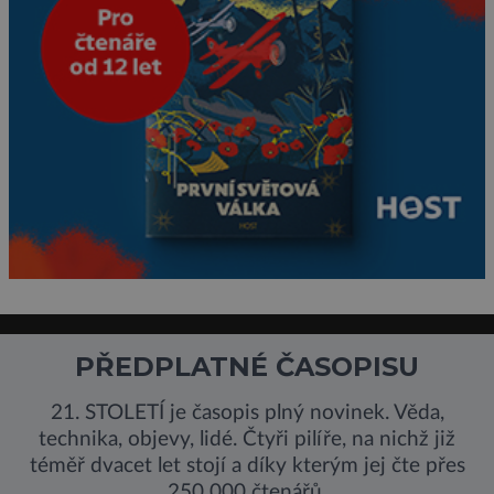
PŘEDPLATNÉ ČASOPISU
21. STOLETÍ je časopis plný novinek. Věda,
technika, objevy, lidé. Čtyři pilíře, na nichž již
téměř dvacet let stojí a díky kterým jej čte přes
250 000 čtenářů.