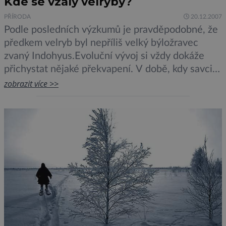
Kde se vzaly velryby?
PŘÍRODA
20.12.2007
Podle posledních výzkumů je pravděpodobné, že
předkem velryb byl nepříliš velký býložravec
zvaný Indohyus.Evoluční vývoj si vždy dokáže
přichystat nějaké překvapení. V době, kdy savci
již ovládali souši, se zdálo, že oceány jsou jim
zobrazit více >>
navždy zapovězené. Ovšem, někteří býložravci
své útočiště před predátory hledali právě ve
vodě. A na život ve vodě se tito savci […]