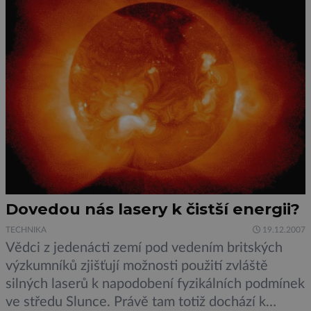
kteří jim přikládají […]
Dovedou nás lasery k čistší energii?
TECHNIKA
19.12.2007
Vědci z jedenácti zemí pod vedením britských
výzkumníků zjišťují možnosti použití zvláště
silných laserů k napodobení fyzikálních podmínek
ve středu Slunce. Právě tam totiž dochází k