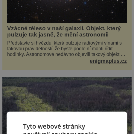
Vzácné těleso v naší galaxii. Objekt, který
pulzuje tak jasně, že mění astronomii
Představte si hvězdu, která pulzuje rádiovými vlnami s
takovou pravidelností, že byste podle ní mohli řídit
hodinky. Astronomové nedávno objevili takový objekt v
naší vlastní galaxii, ale jeho chování...
enigmaplus.cz
Tyto webové stránky