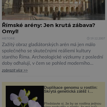
Římské arény: Jen krutá zábava?
Omyl!
HISTORIE
19.12.2007
Zažitý obraz gladiátorských arén má jen málo
společného se skutečnými reáliemi kultury
starého Říma. Archeologické výzkumy z poslední
doby odhalují, v čem se pohled moderního
Evropana na „krutou zábavu“ mýlí.Významný
zobrazit více >>
francouzský umělec Jean Léon Gérome pro své
divadelní hry z gladiátorského prostředí vycházel
Duplikace genomu u rostlin:
z pravých dobových předmětů, fresek i obrazů
Skrytá genetická zátěž i
objevených v Pompejích. Nicméně značná […]
evoluční výhoda
Představte si, že by se rostlina jednou
ráno probudila a zjistila, že má svůj