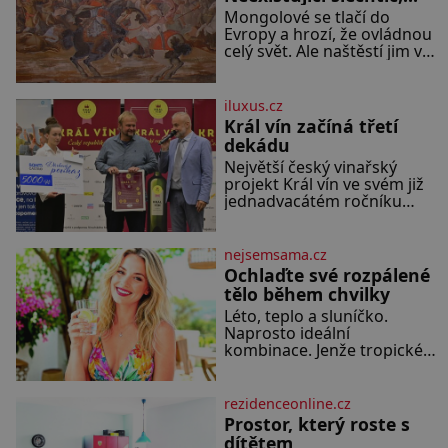
který z Moravy vyžene
Mongolové se tlačí do
Mongoly
Evropy a hrozí, že ovládnou
celý svět. Ale naštěstí jim v
samotném srdci Evropy stojí
v cestě malé, ale silné
království, které dokáže
iluxus.cz
dobyvatelské hordy zastavit.
Král vín začíná třetí
Co nedokáže žádná z
dekádu
asijských říší, co nedokážou
Největší český vinařský
Němci – to dokáže český
projekt Král vín ve svém již
král. Nebo že by ne?
jednadvacátém ročníku
Mongolové od roku 1223
představil nejlepší domácí
postupují podél Kaspického
vína. Ta vybírala odborná
a Azovského moře,
porota z celkem 1260
nejsemsama.cz
vzorků od 157 vinařů. Král
Ochlaďte své rozpálené
vín, který se – i pře
tělo během chvilky
Léto, teplo a sluníčko.
Naprosto ideální
kombinace. Jenže tropické
teploty už tak příjemné
nejsou. Víte, jakými
potravinami se můžete
rezidenceonline.cz
rychle ochladit? K dyž se
Prostor, který roste s
nám tropy zaryjí pod kůži,
dítětem