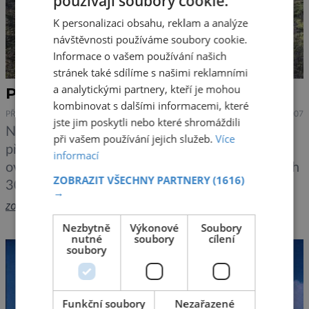
používají soubory cookie.
K personalizaci obsahu, reklam a analýze
návštěvnosti používáme soubory cookie.
Informace o vašem používání našich
stránek také sdílíme s našimi reklamními
a analytickými partnery, kteří je mohou
Požáry šíří jedovatou rtuť
kombinovat s dalšími informacemi, které
PŘÍRODA
19.12.2007
jste jim poskytli nebo které shromáždili
Ničivé požáry, sužující v posledních týdnech
při vašem používání jejich služeb.
Více
především americký stát Kalifornii, uvolňují do
informací
ovzduší obrovské množství jedovaté rtuti. Celých
ZOBRAZIT VŠECHNY PARTNERY
(1616)
30% z celkového množství rtuti, produkované
→
průmyslovými zdroji. Shodli se na tom vědci
zobrazit více >>
amerického Národního centra pro výzkum
Nezbytně
Výkonové
Soubory
nutné
soubory
cílení
atmosféry.!Letošní rok byl, co se týče lesních
soubory
požárů, katastrofální pro celou řadu států USA.
Mimo posledních požárů v Kalifornii, […]
Funkční soubory
Nezařazené