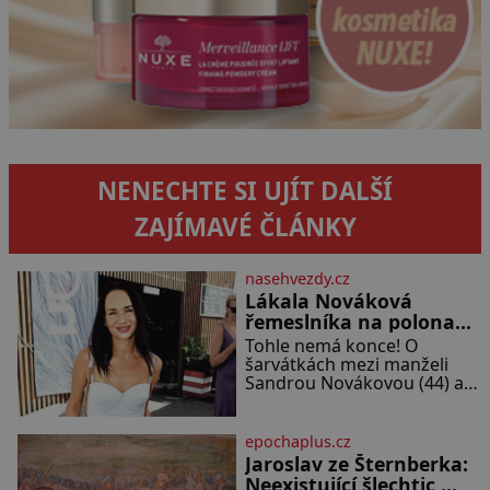
NENECHTE SI UJÍT DALŠÍ
ZAJÍMAVÉ ČLÁNKY
nasehvezdy.cz
Lákala Nováková
řemeslníka na polonahé
tělo!
Tohle nemá konce! O
šarvátkách mezi manželi
Sandrou Novákovou (44) a
Vojtěchem Moravcem (39)
se toho napsalo už hodně.
Ale kdo by doufal, že horká
epochaplus.cz
zem u herečky ze seriálu
Jaroslav ze Šternberka:
Ulice a režiséra vychladne,
Neexistující šlechtic,