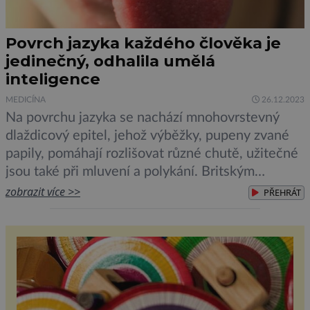
Povrch jazyka každého člověka je
jedinečný, odhalila umělá
inteligence
MEDICÍNA
26.12.2023
Na povrchu jazyka se nachází mnohovrstevný
dlaždicový epitel, jehož výběžky, pupeny zvané
papily, pomáhají rozlišovat různé chutě, užitečné
jsou také při mluvení a polykání. Britským
vědcům se nyní, s využitím umělé inteligence,
zobrazit více >>
PŘEHRÁT
podařilo prokázat, že povrch jazyka je u každého
člověka jedinečný, stejně jako třeba otisk prstu.
Jazyk se vyvinul u obratlovců po přechodu a […]