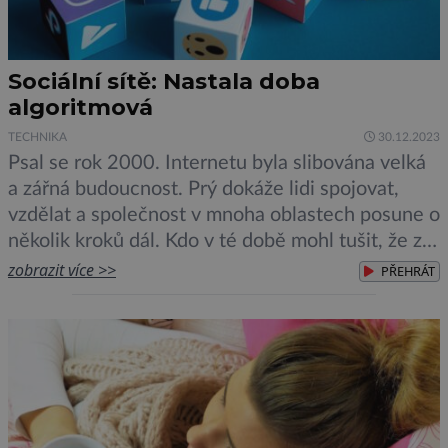
Sociální sítě: Nastala doba
algoritmová
TECHNIKA
30.12.2023
Psal se rok 2000. Internetu byla slibována velká
a zářná budoucnost. Prý dokáže lidi spojovat,
vzdělat a společnost v mnoha oblastech posune o
několik kroků dál. Kdo v té době mohl tušit, že za
rohem číhá rarášek, který na sebe vezme podobu
zobrazit více >>
PŘEHRÁT
tu Facebooku, tu Instagramu, tu Tik-Toku.
Zkrátka, dopad nástupu sociálních sítí si před […]