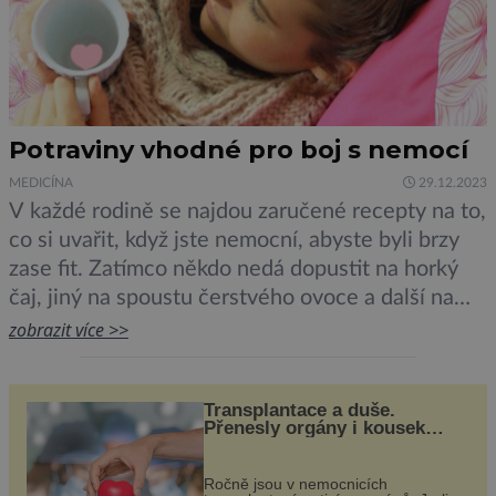
Potraviny vhodné pro boj s nemocí
MEDICÍNA
29.12.2023
V každé rodině se najdou zaručené recepty na to,
co si uvařit, když jste nemocní, abyste byli brzy
zase fit. Zatímco někdo nedá dopustit na horký
čaj, jiný na spoustu čerstvého ovoce a další na
babiččin kuřecí vývar. Co opravdu pomáhá při
zobrazit více >>
nemoci? „Když nemocný ztratí chuť k jídlu a nemá
ani žízeň, je to […]
Transplantace a duše.
Přenesly orgány i kousek
osobnosti dárce?
Ročně jsou v nemocnicích