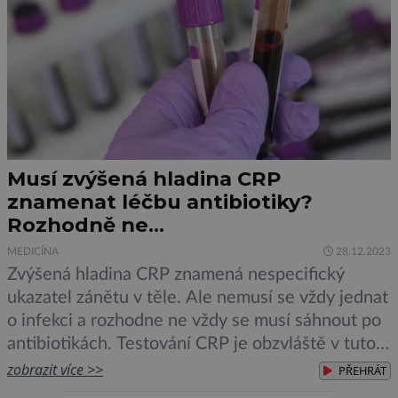
Musí zvýšená hladina CRP
znamenat léčbu antibiotiky?
Rozhodně ne…
MEDICÍNA
28.12.2023
Zvýšená hladina CRP znamená nespecifický
ukazatel zánětu v těle. Ale nemusí se vždy jednat
o infekci a rozhodne ne vždy se musí sáhnout po
antibiotikách. Testování CRP je obzvláště v tuto
roční dobu pro praktické lékaře denním chlebem.
zobrazit více >>
PŘEHRÁT
K vyšetření využívají kapilární krev – kapku krve