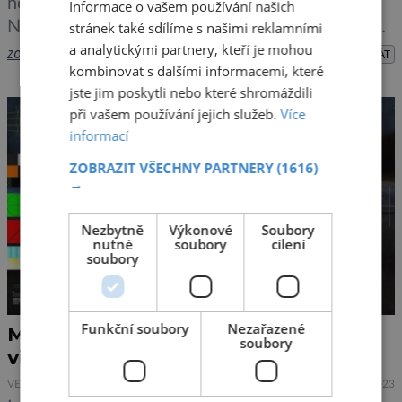
ho odděluje 400 km široký Mosambický průliv.
Informace o vašem používání našich
Nález dávných jeskynních maleb naznačuje, že
stránek také sdílíme s našimi reklamními
a analytickými partnery, kteří je mohou
zde zřejmě docházelo k mísení vlivu afrických i
zobrazit více >>
PŘEHRÁT
kombinovat s dalšími informacemi, které
asijských kultur. Madagaskar je největším
jste jim poskytli nebo které shromáždili
africkým ostrovem a čtvrtým největším ostrovem
při vašem používání jejich služeb.
Více
světa. Jeho flóra a fauna je z 90 % endemická.
informací
Poprvé […]
ZOBRAZIT VŠECHNY PARTNERY
(1616)
→
Nezbytně
Výkonové
Soubory
nutné
soubory
cílení
soubory
Funkční soubory
Nezařazené
Modul Psyche zabodoval s kočičím
soubory
videem!
VESMÍR
25.12.2023