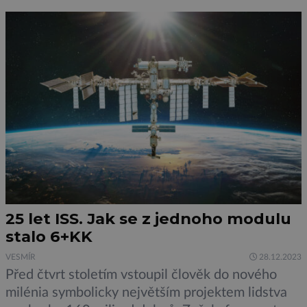
z prstu. Pomocí pravidelně kontrolovaného
přístroje mohou znát výsledek vyšetření do
několika […]
25 let ISS. Jak se z jednoho modulu
stalo 6+KK
VESMÍR
28.12.2023
Před čtvrt stoletím vstoupil člověk do nového
milénia symbolicky největším projektem lidstva