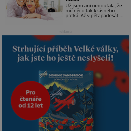
Už jsem ani nedoufala, že
mě něco tak krásného
potká. Až v pětapadesáti
jsem zažila lásku na první
pohled. Poprvé jsem se
vdávala, když mi bylo
reklama
dvacet. Oba jsme byli mladí
a byl to tak říkajíc sňatek z
rozumu. Rodiče nás dali
dohromady, Toník byl dobře
zaopatřený mladý muž.
Manželství nám oběma moc
nesvědčilo, brzy jsme zjistili,
že