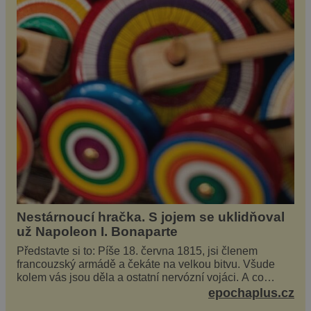
Nestárnoucí hračka. S jojem se uklidňoval
už Napoleon I. Bonaparte
Představte si to: Píše 18. června 1815, jsi členem
francouzský armádě a čekáte na velkou bitvu. Všude
kolem vás jsou děla a ostatní nervózní vojáci. A co
děláte vy? Hrajete si… s jojem! Zdá se v...
epochaplus.cz