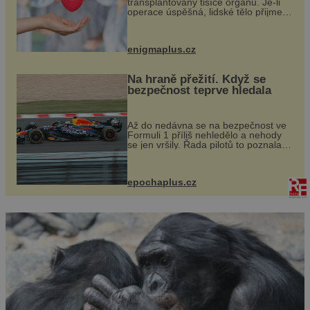
transplantovány tisíce orgánů. Je-li
operace úspěšná, lidské tělo přijme
darovaný orgán za své a pacient
může vést plnohodnotný život. Ale co
když při transplantaci nepřijímám...
enigmaplus.cz
Na hraně přežití. Když se
bezpečnost teprve hledala
Až do nedávna se na bezpečnost ve
Formuli 1 příliš nehledělo a nehody
se jen vršily. Řada pilotů to poznala
na vlastní kůži, často s trvalými
následky nebo bohužel i ztrátou
života. Dnes nepochopiteln...
epochaplus.cz