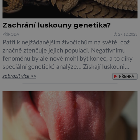
Zachrání luskouny genetika?
PŘÍRODA
27.12.2023
Patří k nejžádanějším živočichům na světě, což
značně ztenčuje jejich populaci. Negativnímu
fenoménu by ale nově mohl být konec, a to díky
speciální genetické analýze… Získají luskouni
konečně naději na klidnější život? Spatřit
zobrazit více >>
PŘEHRÁT
luskouna bělobřichého (Manis tricuspis) ve volné
přírodě je kvůli pašerákům čím dál vzácnější.
Loveni a usmrcováni jsou tito roztomilí, hmyz
požírající, tvorové […]