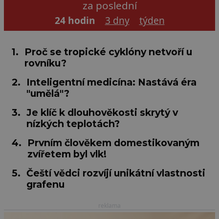
za poslední
24 hodin
3 dny
týden
1.
Proč se tropické cyklóny netvoří u
rovníku?
2.
Inteligentní medicína: Nastává éra
"umělá"?
3.
Je klíč k dlouhověkosti skrytý v
nízkých teplotách?
4.
Prvním člověkem domestikovaným
zvířetem byl vlk!
5.
Čeští vědci rozvíjí unikátní vlastnosti
grafenu
reklama