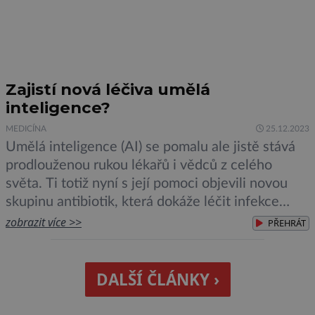
Zajistí nová léčiva umělá
inteligence?
MEDICÍNA
25.12.2023
Umělá inteligence (AI) se pomalu ale jistě stává
prodlouženou rukou lékařů i vědců z celého
světa. Ti totiž nyní s její pomoci objevili novou
skupinu antibiotik, která dokáže léčit infekce
způsobené bakteriemi, odolnými vůči dosud
zobrazit více >>
PŘEHRÁT
hojně využívaným lékům. Podle autorů se jedná o
významný krok, který může výrazně napomoci v
boji proti rezistentním bakteriím. Ty […]
DALŠÍ ČLÁNKY ›