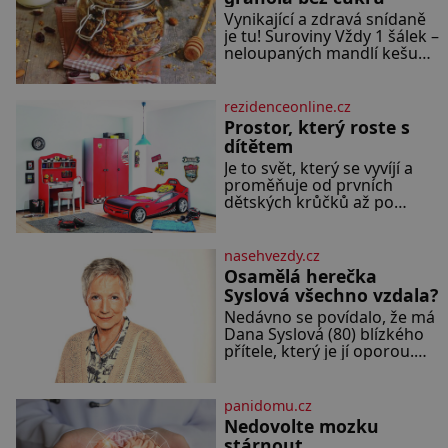
regionech. Partner
Vynikající a zdravá snídaně
je tu! Suroviny Vždy 1 šálek –
neloupaných mandlí kešu
ořechů vlašských ořechů
slunečnicových semínek
semínek dýně rozinek 3
rezidenceonline.cz
šálky ovesných vloček 1 lžíce
Prostor, který roste s
mlet
dítětem
Je to svět, který se vyvíjí a
proměňuje od prvních
dětských krůčků až po
dospívání. Správně navržený
pokoj podporuje bezpečí,
kreativitu, soustředění i
nasehvezdy.cz
odpočinek a reaguje na
Osamělá herečka
každou etapu života a
Syslová všechno vzdala?
specifické potřeby dítěte.
Nedávno se povídalo, že má
Pro nejmenší je klíčová
Dana Syslová (80) blízkého
jednoduchost, měkkost a
přítele, který je jí oporou.
bezpečí, proto by pokoj
Ale je to ještě vůbec pravda?
miminka měl působit
V posledních dnech čím dál
především klidně a útulně.
častěji mluví o svém
Předškolní věk je
panidomu.cz
odchodu. Dohnala ji snad
Nedovolte mozku
samota? Půs
stárnout