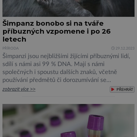
Šimpanz bonobo si na tváře
příbuzných vzpomene i po 26
letech
PŘÍRODA
29.12.2023
Šimpanzi jsou nejbližšími žijícími příbuznými lidí,
sdílí s námi asi 99 % DNA. Mají s námi
společných i spoustu dalších znaků, včetně
používání předmětů či dorozumívání se
prostřednictvím zvuků a gest. Nejnovější studie
zobrazit více >>
PŘEHRÁT
prokázala, že disponují nejdelší sociální pamětí
mezi zvířaty. Bonobo jsou jedním ze dvou druhů
šimpanzů, tím druhým je známější šimpanz
učenlivý. Žijí […]