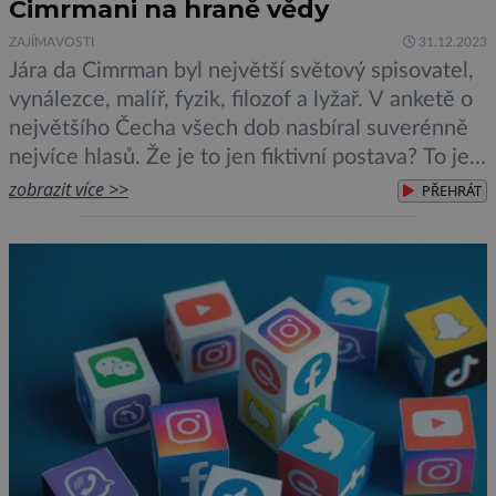
Cimrmani na hraně vědy
ZAJÍMAVOSTI
31.12.2023
Jára da Cimrman byl největší světový spisovatel,
vynálezce, malíř, fyzik, filozof a lyžař. V anketě o
největšího Čecha všech dob nasbíral suverénně
nejvíce hlasů. Že je to jen fiktivní postava? To je
samozřejmě pravda, ale takových skutečných
zobrazit více >>
PŘEHRÁT
Cimrmanů zná věda desítky. Mezi šanony
Archeologického ústavu Akademie věd České
republiky vynikal jeden s poněkud zvláštním
názvem. […]