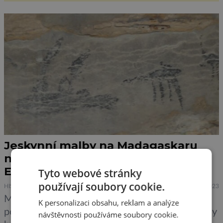
Jeskynní malby na Madagaskaru
naznačují spojení se starověkým
Egyptem i Borneem
Tyto webové stránky
používají soubory cookie.
HISTORIE
26.12.2023
Madagaskar je ostrov ležící při jihovýchodním
K personalizaci obsahu, reklam a analýze
pobřeží kontinentální Afriky. Od nejbližší pevniny
návštěvnosti používáme soubory cookie.