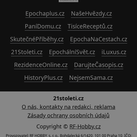
Epochaplus.cz
NašeHvězdy.cz
PaníDomu.cz
TisíceReceptů.cz
SkutečnéPříběhy.cz
EpochaNaCestach.cz
21Stoleti.cz
EpochálníSvět.cz
iLuxus.cz
RezidenceOnline.cz
DarujteČasopis.cz
HistoryPlus.cz
NejsemSama.cz
21stoleti.cz
O nás, kontakty na redakci, reklama
Zásady ochrany osobních údajů
Copyright ©
RF-Hobby.cz
Provozovatel: RF HOBBY, s. r. o., Bohdalecká 6/1420, 101 00 Praha 10, IČO: