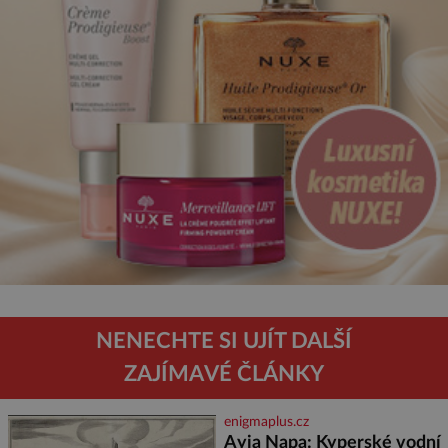
NENECHTE SI UJÍT DALŠÍ
ZAJÍMAVÉ ČLÁNKY
enigmaplus.cz
Ayia Napa: Kyperské vodní