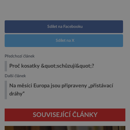
Sdílet na Facebooku
Sdílet na X
Předchozí článek
Proč kosatky &quot;schůzují&quot;?
Další článek
Na měsíci Europa jsou připraveny „přistávací
dráhy“
SOUVISEJÍCÍ ČLÁNKY