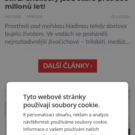
milionů let!
HISTORIE
PŘÍRODA
5.8.2026
Prostředí pod mořskou hladinou tehdy doslova
bujelo životem. Ve vodách se proháněli
nejroztodivnější živočichové – trilobiti, medúzy
či hlavonožci. V dávném kambriu žil také
prazvláštní stonožce podobný tvor, který měl
zárodky zbraní typických pro dnešní pavouky.
DALŠÍ ČLÁNKY ›
Pavouci, štíři či klíšťata jsou členovci patřící do
skupiny klepítkatců. Vyznačují se takzvanými
reklama
chelicerami, které u nich představují právě […]
Tyto webové stránky
používají soubory cookie.
K personalizaci obsahu, reklam a analýze
návštěvnosti používáme soubory cookie.
Informace o vašem používání našich