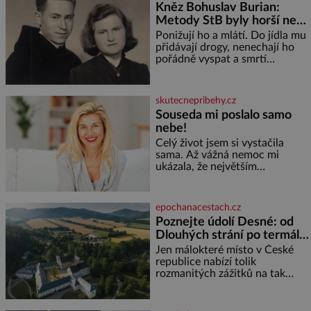
Kněz Bohuslav Burian:
Metody StB byly horší než
gestapácké trýznění
Ponižují ho a mlátí. Do jídla mu
přidávají drogy, nenechají ho
pořádně vyspat a smrtí
vyhrožují i jeho nejbližším.
Burian kruté týrání nevydrží a
estébákům podepíše všechno,
skutecnepribehy.cz
co po něm chtějí. Svým
Souseda mi poslalo samo
podpisem jim potvrdí také to, že
nebe!
na něj během výslechů nikdo
nevyvíjel fyzický ani psychický
Celý život jsem si vystačila
nátlak. Syn brněnského řezníka
sama. Až vážná nemoc mi
chce být knězem a
ukázala, že největším
bohatstvím nejsou peníze ani
vlastní byt, ale člověk, který je
ochotný podat pomocnou ruku.
epochanacestach.cz
Vždycky jsem byla spíš
Poznejte údolí Desné: od
samotářka. Nepotřebovala jsem
Dlouhých strání po termální
kolem sebe partu kamarádek
prameny
ani partnera. Stačily mi knihy,
Jen málokteré místo v České
práce a hlavně klid. Hned po
republice nabízí tolik
studiích jsem odešla z rodného
rozmanitých zážitků na tak
města,
malém území jako údolí řeky
Desné v srdci Jeseníků. Během
jediného dne můžete