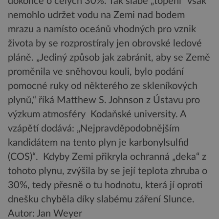
dokonce o celých 30%. Tak slabé „topení“ však
nemohlo udržet vodu na Zemi nad bodem
mrazu a namísto oceánů vhodných pro vznik
života by se rozprostíraly jen obrovské ledové
pláně. „Jediný způsob jak zabránit, aby se Země
proměnila ve sněhovou kouli, bylo podání
pomocné ruky od některého ze skleníkových
plynů,“ říká Matthew S. Johnson z Ústavu pro
výzkum atmosféry Kodaňské university. A
vzápětí dodává: „Nejpravděpodobnějším
kandidátem na tento plyn je karbonylsulfid
(COS)“. Kdyby Zemi přikryla ochranná „deka“ z
tohoto plynu, zvýšila by se její teplota zhruba o
30%, tedy přesně o tu hodnotu, která jí oproti
dnešku chyběla díky slabému záření Slunce.
Autor: Jan Weyer