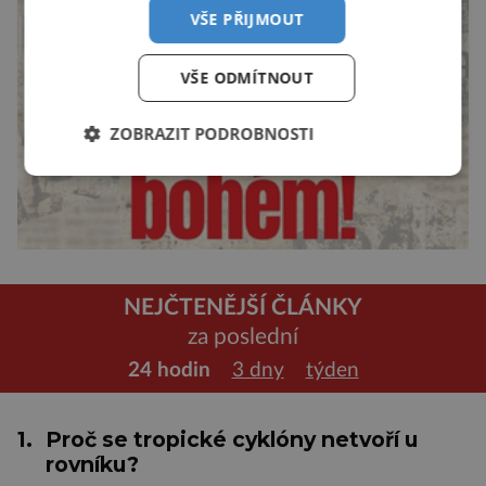
VŠE PŘIJMOUT
VŠE ODMÍTNOUT
ZOBRAZIT PODROBNOSTI
NEJČTENĚJŠÍ ČLÁNKY
za poslední
24 hodin
3 dny
týden
1.
Proč se tropické cyklóny netvoří u
rovníku?