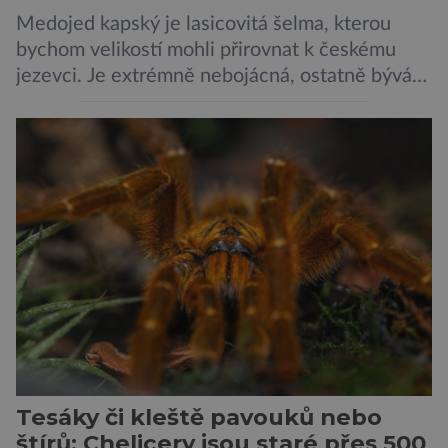
Medojed kapský je lasicovitá šelma, kterou
bychom velikostí mohli přirovnat k českému
jezevci. Je extrémně nebojácná, ostatně bývá
označována za nejodvážnější zvíře vůbec. V
této souvislosti je dokonce zapsána do
Guinnessovy knihy rekordů. Navzdory svému
názvu nežije pouze v jižní Africe, ale domovem
je mu valná část černého kontinentu a
vyskytuje se rovněž v oblastech […]
Tesáky či kleště pavouků nebo
štírů: Chelicery jsou staré přes 500