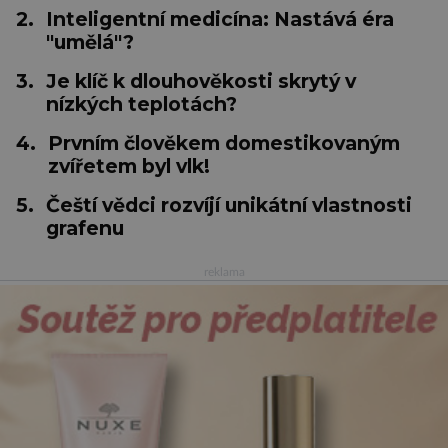
2.
Inteligentní medicína: Nastává éra
"umělá"?
3.
Je klíč k dlouhověkosti skrytý v
nízkých teplotách?
4.
Prvním člověkem domestikovaným
zvířetem byl vlk!
5.
Čeští vědci rozvíjí unikátní vlastnosti
grafenu
reklama