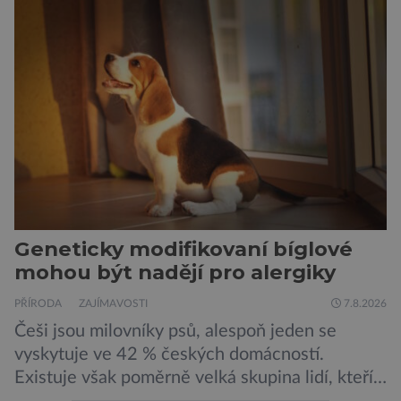
Geneticky modifikovaní bíglové
mohou být nadějí pro alergiky
PŘÍRODA
ZAJÍMAVOSTI
7.8.2026
Češi jsou milovníky psů, alespoň jeden se
vyskytuje ve 42 % českých domácností.
Existuje však poměrně velká skupina lidí, kteří