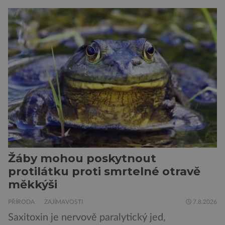
by si psa rádi pořídili, ale nemohou, protože
jsou alergičtí. Jejich imunitní systém
přecitlivěle reaguje na proteiny obsažené v
psích slinách, potu, moči a šupinkách kůže,
zachycených v srsti. Vědci nyní geneticky
upravili psy, aby […]
Žáby mohou poskytnout
protilátku proti smrtelné otravě
měkkýši
PŘÍRODA
ZAJÍMAVOSTI
7.8.2026
Saxitoxin je nervově paralytický jed,