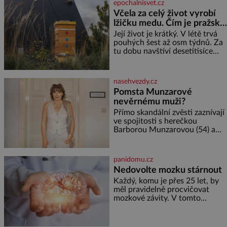
epochalnisvet.cz
nahlédnout do útrob jedné z
Včela za celý život vyrobí
nejvýznamnějších vodních
lžičku medu. Čím je pražský
elektráren v Evropě, vydat se na
med ze střech tak ceněný?
horské hřebeny, projet se na
Její život je krátký. V létě trvá
koloběžce a den zakončit
pouhých šest až osm týdnů. Za
poznáváním památek ve
tu dobu navštíví desetitisíce
Velkých Losinách nebo v
květů, nalétá stovky kilometrů a
termálním
vyrobí přibližně devět gramů
medu – zhruba jednu čajovou
nasehvezdy.cz
lžičku. Sama o sobě se může
Pomsta Munzarové
zdát bezvýznamná. Teprve když
nevěrnému muži?
se spojí s dalšími desítkami tisíc
příslušnic svého včelstva,
Přímo skandální zvěsti zaznívají
vznikne jeden z
ve spojitosti s herečkou
nejdokonalejších organismů
Barborou Munzarovou (54) a
hercem Martinem Trnavským
(56). Munzarová měla být totiž
viděna s jakýmsi sympaťákem, s
panidomu.cz
nímž se velmi družně, až d
Nedovolte mozku stárnout
Každý, komu je přes 25 let, by
měl pravidelně procvičovat
mozkové závity. V tomto
období se totiž začíná
zhoršovat paměť. Možná máte
problém vzpomenout si na