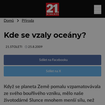
Domů
Příroda
Kde se vzaly oceány?
21.STOLETI
25.8.2009
Sdílet na Facebooku
Sdílet na X
Když se planeta Země pomalu vzpamatovávala
ze svého bouřlivého vzniku, mělo naše
životodárné Slunce mnohem menší sílu, než