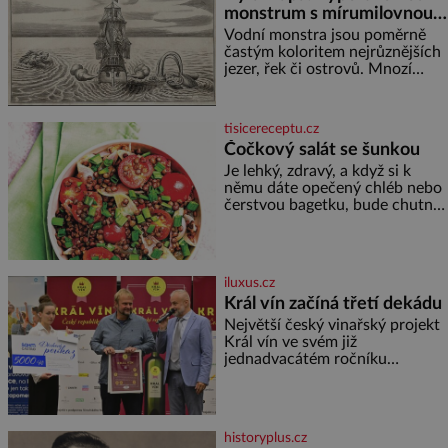
monstrum s mírumilovnou
povahou
Vodní monstra jsou poměrně
častým koloritem nejrůznějších
jezer, řek či ostrovů. Mnozí
skeptici to přikládají hlavně
snaze dané místo zviditelnit a
přitáhnout k němu pozornost
tisicereceptu.cz
záhadám nakloněných turi
Čočkový salát se šunkou
Je lehký, zdravý, a když si k
němu dáte opečený chléb nebo
čerstvou bagetku, bude chutnat
jedna báseň. Suroviny 250 g
vaší oblíbené čočky 150 g
cherry rajčátek 1 velká červená
cibule 2 lžíce
iluxus.cz
Král vín začíná třetí dekádu
Největší český vinařský projekt
Král vín ve svém již
jednadvacátém ročníku
představil nejlepší domácí vína.
Ta vybírala odborná porota z
celkem 1260 vzorků od 157
vinařů. Král vín, který se – i pře
historyplus.cz