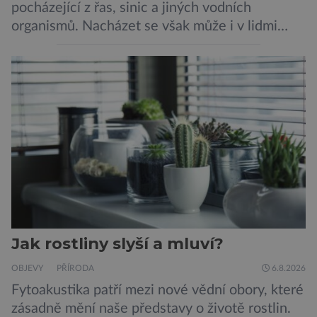
pocházející z řas, sinic a jiných vodních
organismů. Nacházet se však může i v lidmi
konzumovaných mlžích, jako jsou ústřice nebo
slávky. K příznakům otravy patří paralýza
dýchacích cest, dojít však může až k udušení.
Dosud proti tomuto jedu neexistovala
protilátka, nyní ji zřejmě vědci objevili, ovšem
její zdroj je […]
Jak rostliny slyší a mluví?
OBJEVY
PŘÍRODA
6.8.2026
Fytoakustika patří mezi nové vědní obory, které
zásadně mění naše představy o životě rostlin.