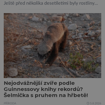
Ještě před několika desetiletími byly rostliny
považovány za tiché a pasivní organismy, které
pouze reagují na změny prostředí. Moderní
výzkum však ukazuje, že skutečnost je mnohem
zajímavější. Rostliny totiž dokážou své okolí
vnímat prostřednictvím mechanických podnětů
a samy také vydávají zvuky […]
Nejodvážnější zvíře podle
Guinnessovy knihy rekordů?
Šelmička s pruhem na hřbetě!
PŘÍRODA
5.8.2026