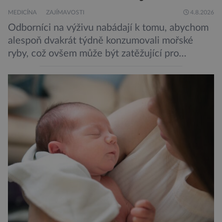
MEDICÍNA
ZAJÍMAVOSTI
4.8.2026
Odborníci na výživu nabádají k tomu, abychom
alespoň dvakrát týdně konzumovali mořské
ryby, což ovšem může být zatěžující pro
peněženku. Dobrou zprávou je, že hvězdou
doporučení se nyní staly konzervované
sardinky, které si může dovolit opravdu každý
„Místo toho, aby poskytovaly izolované
mononutrienty, jsou rybí konzervy kompletní
potravinou,“ říká nutriční specialista Colin
Robertson a zdůrazňuje […]