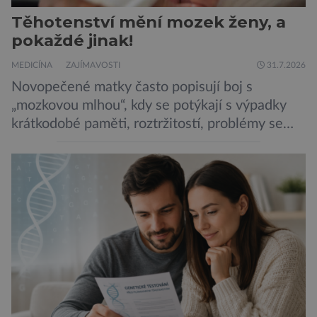
Těhotenství mění mozek ženy, a
pokaždé jinak!
MEDICÍNA
ZAJÍMAVOSTI
31.7.2026
Novopečené matky často popisují boj s
„mozkovou mlhou“, kdy se potýkají s výpadky
krátkodobé paměti, roztržitostí, problémy se
vyjádřit či neschopností udržet pozornost. Tyto
obtíže byly dlouhou dobu připisovány
nedostatku spánku a stresu při péči o
novorozence. Nyní se však ukazuje, že za tím
stojí změny v mozku vyvolané těhotenstvím!
Poporodní mozková mlha, v angličtině […]