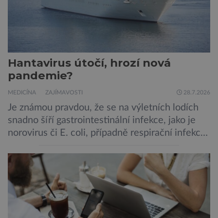
Hantavirus útočí, hrozí nová
pandemie?
MEDICÍNA
ZAJÍMAVOSTI
28.7.2026
Je známou pravdou, že se na výletních lodích
snadno šíří gastrointestinální infekce, jako je
norovirus či E. coli, případně respirační infekce,
jak tomu bylo na počátku pandemie covidu.
Ovšem slyšet o prvním ohnisku hantaviru na
výletní lodi bylo znepokojivé i pro odborníky.
Zdá se, že nebezpečí bylo prozatím zažehnáno.
Máme se bát nové pandemie? Hantavirus […]