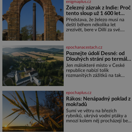
enigmaplus.cz
ani ne třetinovém množství, než
Železný zázrak z Indie: Proč
je pro většinu populace běžné.
tento sloup už 1 600 let
Její základní složky– sodík a
chlór – jsou zásadní pro
nezná rez?
Představa, že železo musí na
správné hospodaření
dešti během několika let
zrezivět, bere v Dillí za své.
Uprostřed komplexu Qutb stojí
více než sedm metrů vysoký
železný sloup, který už přibližně
epochanacestach.cz
1 600 let odolává počasí
Poznejte údolí Desné: od
Dlouhých strání po termální
prameny
Jen málokteré místo v České
republice nabízí tolik
rozmanitých zážitků na tak
malém území jako údolí řeky
Desné v srdci Jeseníků. Během
jediného dne můžete
epochaplus.cz
nahlédnout do útrob jedné z
Rákos: Nenápadný poklad z
nejvýznamnějších vodních
mokřadů
elektráren v Evropě, vydat se na
horské hřebeny, projet se na
Šumí ve větru na březích
koloběžce a den zakončit
rybníků, ukrývá vodní ptáky a
poznáváním památek ve
mnozí kolem něj procházejí bez
Velkých Losinách nebo v
povšimnutí. Přesto právě rákos
termálním
pomáhal stavět domy, vyrábět