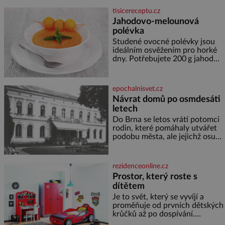
lodě, zapisovat první texty a
tisicereceptu.cz
inspiroval řadu pověstí. Tato
Jahodovo-melounová
skromná, ale užitečná rostlina
polévka
provází člověka už tisíce let.
Většina lidí vnímá rákos jen jako
Studené ovocné polévky jsou
obyčejnou kulisu letního
ideálním osvěžením pro horké
koupání. Stačí se však podívat
dny. Potřebujete 200 g jahod
600 g žlutého melounu 100 ml
sladkého dezertního vína 50 g
cukru krystal 1 lžíci medu 200 g
epochalnisvet.cz
zakysané sm
Návrat domů po osmdesáti
letech
Do Brna se letos vrátí potomci
rodin, které pomáhaly utvářet
podobu města, ale jejichž osudy
dramaticky přerušila druhá
světová válka. Příběhy rodů
Placzek, Löw-Beer, Fuhrmann,
rezidenceonline.cz
Kohn a Stiassni se stanou
Prostor, který roste s
jednou z hlavních
dítětem
dramaturgických linií festivalu
židovské kultury ŠTETL FEST
Je to svět, který se vyvíjí a
2026. Některé návraty nejsou
proměňuje od prvních dětských
jednoduché. Místa, která si
krůčků až po dospívání.
člověk pamatuje z rodinných
Správně navržený pokoj