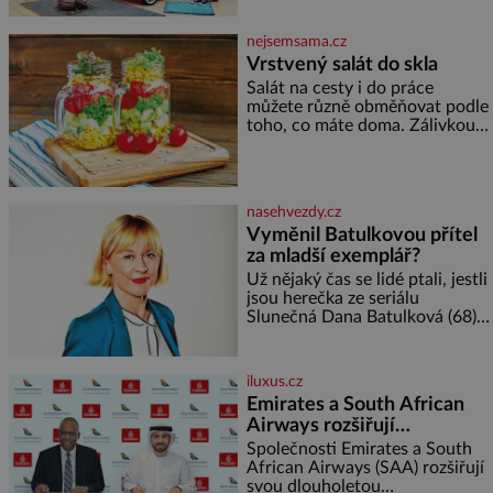
vyprávění, už dávno
podporuje bezpečí, kreativitu,
soustředění i odpočinek a
nejsemsama.cz
reaguje na každou etapu života
Vrstvený salát do skla
a specifické potřeby dítěte. Pro
Salát na cesty i do práce
nejmenší je klíčová
můžete různě obměňovat podle
jednoduchost, měkkost a
toho, co máte doma. Zálivkou
bezpečí, proto by pokoj
ho zalijte až těsně před
miminka měl působit především
podáváním, aby zeleninu
klidně a útulně. Předškolní věk
nerozmočila. Na 2 porce
je
potřebujete: ✿ 1/4 ledového
nasehvezdy.cz
nebo jiného salátu (římský salát,
Vyměnil Batulkovou přítel
polníček…) ✿ 1 malá konzerva
za mladší exemplář?
kukuřice ✿ ½ okurky ✿ 2
rajčata Zálivka: ✿ 4 lžíce
Už nějaký čas se lidé ptali, jestli
olivového oleje ✿ 1 lžíci
jsou herečka ze seriálu
citronové šťávy ✿ ½ stroužku
Slunečná Dana Batulková (68) a
její partner, režisér Ondřej Zajíc
(56), ještě vůbec spolu. Herečka
od sebe přítele od samého
iluxus.cz
začátku odhán
Emirates a South African
Airways rozšiřují
partnerství. Cestujícím
Společnosti Emirates a South
nově zpřístupní dalších
African Airways (SAA) rozšiřují
svou dlouholetou
devět destinací v jižní a