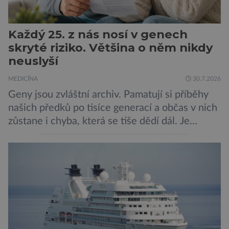
Každý 25. z nás nosí v genech
skryté riziko. Většina o něm nikdy
neuslyší
MEDICÍNA
30.7.2026
Geny jsou zvláštní archiv. Pamatují si příběhy
našich předků po tisíce generací a občas v nich
zůstane i chyba, která se tiše dědí dál. Je
nenápadná. Nepůsobí bolest ani únavu. Člověk
o ní nemusí vědět celý život. Přesto může
jednou rozhodnout o zdraví jeho dítěte. Právě
to je případ řady dědičných onemocnění,
například cystické fibrózy, […]