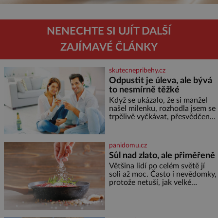
NENECHTE SI UJÍT DALŠÍ
ZAJÍMAVÉ ČLÁNKY
skutecnepribehy.cz
Odpustit je úleva, ale bývá
to nesmírně těžké
Když se ukázalo, že si manžel
našel milenku, rozhodla jsem se
trpělivě vyčkávat, přesvědčena,
že se dříve či později vrátí k
rodině. Možná je to jedna z
nejtěžších věcí na světě. Ale
panidomu.cz
každý, kdo s tím má nějaké
Sůl nad zlato, ale přiměřeně
zkušenosti, se zapřísahá, že
Většina lidí po celém světě jí
pokud odpustíte, znatelně se
soli až moc. Často i nevědomky,
vám uleví. Když se ke mně
protože netuší, jak velké
doneslo, že si manžel pořídil
množství se jí skrývá v
milenku,
průmyslově vyráběných
potravinách, dokonce i těch
sladkých. Sůl je zdravá Ale v