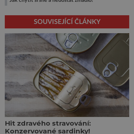
Jak chytit sršně a nedostat žihadlo?
SOUVISEJÍCÍ ČLÁNKY
Hit zdravého stravování:
Konzervované sardinky!