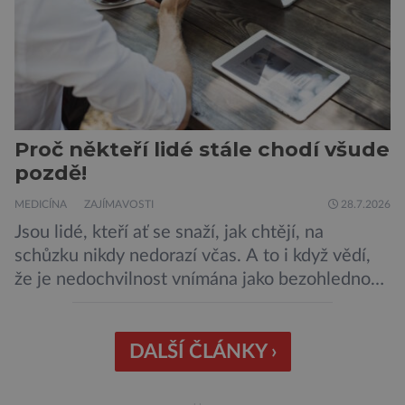
Proč někteří lidé stále chodí všude
pozdě!
MEDICÍNA
ZAJÍMAVOSTI
28.7.2026
Jsou lidé, kteří ať se snaží, jak chtějí, na
schůzku nikdy nedorazí včas. A to i když vědí,
že je nedochvilnost vnímána jako bezohlednost
či projev nedostatečné úcty k protistraně.
Nejnovější průzkumy ukazují, že za to lidé, kteří
chodí chronicky pozdě, možná úplně nemohou.
DALŠÍ ČLÁNKY ›
Jaké jsou nejčastější příčiny nedochvilnosti? A
dá se s ní bojovat? […]