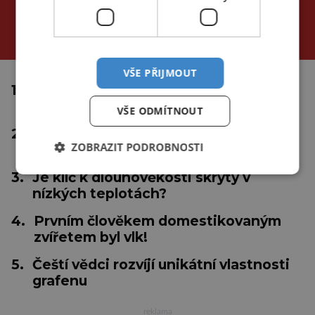
NEJČTENĚJŠÍ ČLÁNKY
za poslední
24 hodin
3 dny
týden
VŠE PŘIJMOUT
1.
Proč se tropické cyklóny netvoří u
rovníku?
VŠE ODMÍTNOUT
2.
Inteligentní medicína: Nastává éra
ZOBRAZIT PODROBNOSTI
"umělá"?
3.
Je klíč k dlouhověkosti skrytý v
nízkých teplotách?
4.
Prvním člověkem domestikovaným
zvířetem byl vlk!
5.
Čeští vědci rozvíjí unikátní vlastnosti
grafenu
reklama