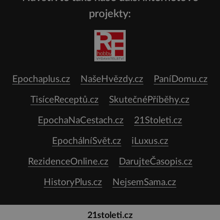
projekty:
Epochaplus.cz
NašeHvězdy.cz
PaníDomu.cz
TisíceReceptů.cz
SkutečnéPříběhy.cz
EpochaNaCestach.cz
21Stoleti.cz
EpochálníSvět.cz
iLuxus.cz
RezidenceOnline.cz
DarujteČasopis.cz
HistoryPlus.cz
NejsemSama.cz
21stoleti.cz