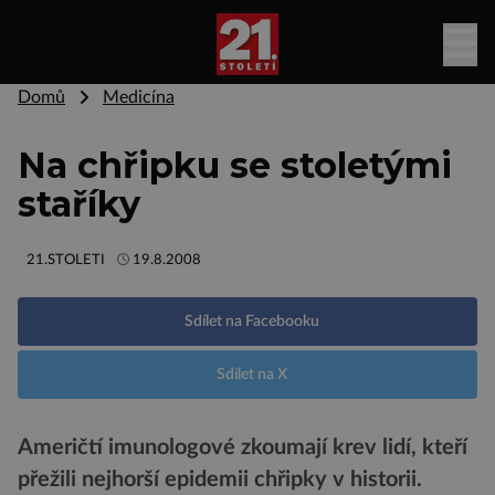
Domů
Medicína
Na chřipku se stoletými
staříky
21.STOLETI
19.8.2008
Sdílet na Facebooku
Sdílet na X
Američtí imunologové zkoumají krev lidí, kteří
přežili nejhorší epidemii chřipky v historii.