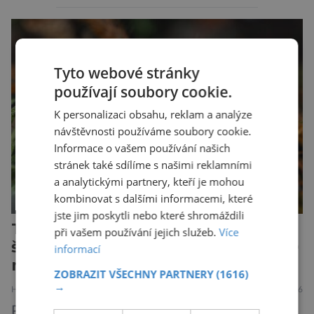
jaderný arzenál schopný zničit planetu
padesátkrát dokola, železná opona a miliony
vojáků v permanentní pohotovosti. A pak je tu
Donald Kendall, generální ředitel společnosti
Tyto webové stránky
PepsiCo, který se v květnu roku 1989 stává
používají soubory cookie.
admirálem flotily, jež čítá sedmnáct […]
K personalizaci obsahu, reklam a analýze
návštěvnosti používáme soubory cookie.
Informace o vašem používání našich
stránek také sdílíme s našimi reklamními
a analytickými partnery, kteří je mohou
kombinovat s dalšími informacemi, které
jste jim poskytli nebo které shromáždili
Tesáky či kleště pavouků nebo
při vašem používání jejich služeb.
Více
štírů: Chelicery jsou staré přes 500
informací
milionů let!
ZOBRAZIT VŠECHNY PARTNERY
(1616)
→
HISTORIE
PŘÍRODA
5.8.2026
Prostředí pod mořskou hladinou tehdy doslova