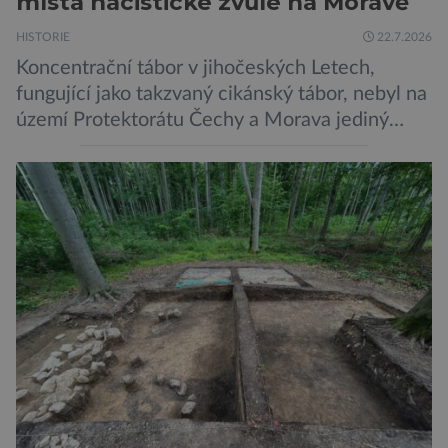
místa nacistické zvůle na Moravě
HISTORIE
22.7.2026
Koncentrační tábor v jihočeských Letech,
fungující jako takzvaný cikánský tábor, nebyl na
území Protektorátu Čechy a Morava jediný
takový. Další se nacházel na Moravě, konkrétně
v Hodoníně u Kunštátu. Jeho pozůstatky byly
nedávno odkrývány archeology. Někteří z asi
1400 Romů a Sintů, kteří byli v táboře
internováni, v něm vydechli naposledy. Jiné
čekal transport do […]