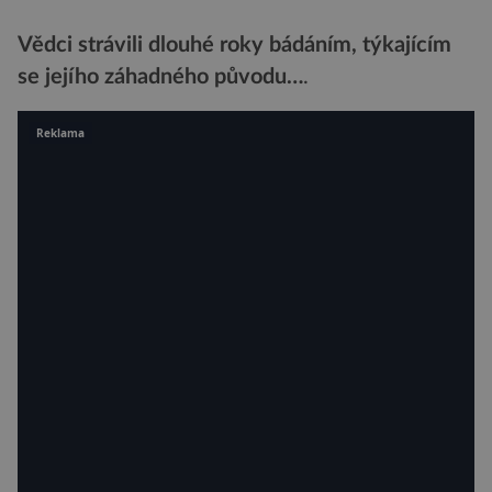
Vědci strávili dlouhé roky bádáním, týkajícím
se jejího záhadného původu…
.
Reklama