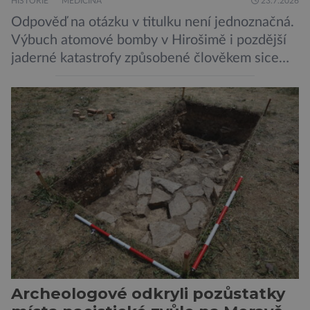
HISTORIE
MEDICÍNA
23.7.2026
Odpověď na otázku v titulku není jednoznačná.
Výbuch atomové bomby v Hirošimě i pozdější
jaderné katastrofy způsobené člověkem sice
ukázaly, že silné dávky ionizace zabíjejí a že
slabší a dlouhodobé záření poškozuje DNA.
Přesto není stále zcela jasné, nakolik se mutace
vzniklé ozářením přenášejí na potomstvo. Před
pěti lety, těsně před 35. výročím výbuchu
Černobylské jaderné elektrárny, […]
Archeologové odkryli pozůstatky