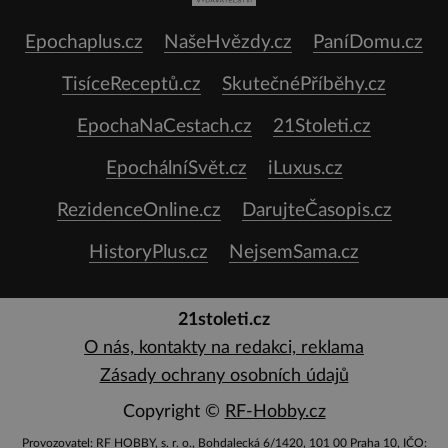
Epochaplus.cz
NašeHvězdy.cz
PaníDomu.cz
TisíceReceptů.cz
SkutečnéPříběhy.cz
EpochaNaCestach.cz
21Stoleti.cz
EpochálníSvět.cz
iLuxus.cz
RezidenceOnline.cz
DarujteČasopis.cz
HistoryPlus.cz
NejsemSama.cz
21stoleti.cz
O nás, kontakty na redakci, reklama
Zásady ochrany osobních údajů
Copyright ©
RF-Hobby.cz
Provozovatel: RF HOBBY, s. r. o., Bohdalecká 6/1420, 101 00 Praha 10, IČO: