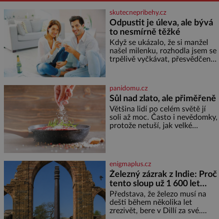
skutecnepribehy.cz
Odpustit je úleva, ale bývá
to nesmírně těžké
Když se ukázalo, že si manžel
našel milenku, rozhodla jsem se
trpělivě vyčkávat, přesvědčena,
že se dříve či později vrátí k
rodině. Možná je to jedna z
nejtěžších věcí na světě. Ale
panidomu.cz
každý, kdo s tím má nějaké
Sůl nad zlato, ale přiměřeně
zkušenosti, se zapřísahá, že
Většina lidí po celém světě jí
pokud odpustíte, znatelně se
soli až moc. Často i nevědomky,
vám uleví. Když se ke mně
protože netuší, jak velké
doneslo, že si manžel pořídil
množství se jí skrývá v
milenku,
průmyslově vyráběných
potravinách, dokonce i těch
sladkých. Sůl je zdravá Ale v
enigmaplus.cz
ani ne třetinovém množství, než
Železný zázrak z Indie: Proč
je pro většinu populace běžné.
tento sloup už 1 600 let
Její základní složky– sodík a
chlór – jsou zásadní pro
nezná rez?
Představa, že železo musí na
správné hospodaření
dešti během několika let
zrezivět, bere v Dillí za své.
Uprostřed komplexu Qutb stojí