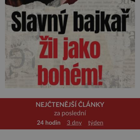
NEJČTENĚJŠÍ ČLÁNKY
za poslední
24 hodin
3 dny
týden