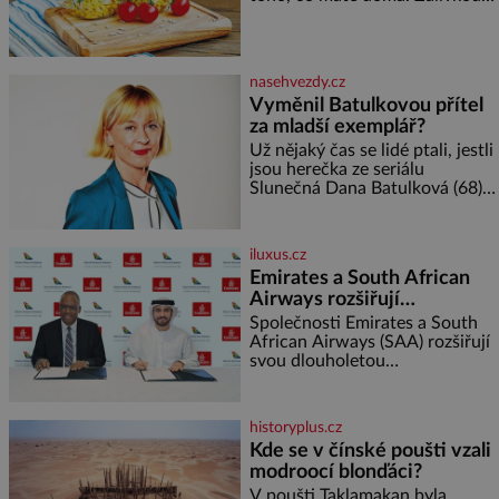
ho zalijte až těsně před
miminka měl působit především
podáváním, aby zeleninu
klidně a útulně. Předškolní věk
nerozmočila. Na 2 porce
je
potřebujete: ✿ 1/4 ledového
nasehvezdy.cz
nebo jiného salátu (římský salát,
Vyměnil Batulkovou přítel
polníček…) ✿ 1 malá konzerva
za mladší exemplář?
kukuřice ✿ ½ okurky ✿ 2
rajčata Zálivka: ✿ 4 lžíce
Už nějaký čas se lidé ptali, jestli
olivového oleje ✿ 1 lžíci
jsou herečka ze seriálu
citronové šťávy ✿ ½ stroužku
Slunečná Dana Batulková (68) a
její partner, režisér Ondřej Zajíc
(56), ještě vůbec spolu. Herečka
od sebe přítele od samého
iluxus.cz
začátku odhán
Emirates a South African
Airways rozšiřují
partnerství. Cestujícím
Společnosti Emirates a South
nově zpřístupní dalších
African Airways (SAA) rozšiřují
svou dlouholetou
devět destinací v jižní a
codesharovou spolupráci. Nová
střední Africe
reciproční dohoda zpřístupní
cestujícím devět dalších
historyplus.cz
destinací v jižní a střední Africe
Kde se v čínské poušti vzali
a u
modroocí blonďáci?
V poušti Taklamakan byla