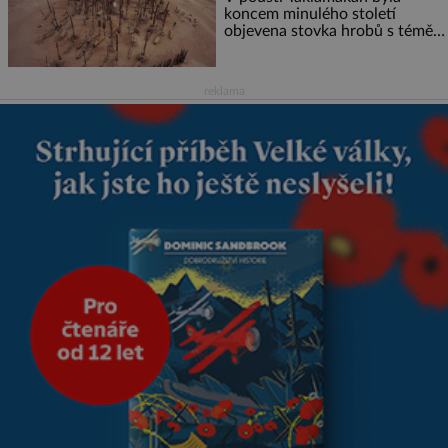
koncem minulého století
objevena stovka hrobů s téměř
netknutými mumiemi. Všichni
mrtví byli pohřbeni s úctou a
četnými milodary. Asi nejvíc
reklama
přitom vědce zaujal hrob
tříměsíčního chlapečka s
modrou filcovou čapkou, z níž
se draly blonďaté vlásky. Fakt,
že jsou těla dávných lidí
nesmírně dobře zachovalá,
přičítají odborníci zdejším
klimatickým podmínkám.
Sucho, prosolené písky a
extrémně