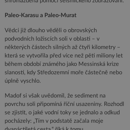
shromážděná pomocí seismického zobrazování.
Paleo-Karasu a Paleo-Murat
Vědci již dlouho věděli o obrovských
podvodních ložiscích soli v oblasti – v
některých částech silných až čtyři kilometry –
která se vytvořila před více než pěti miliony let
během období známého jako Messinská krize
slanosti, kdy Středozemní moře částečně nebo
úplně vyschlo.
Madof si však uvědomil, že sediment na
povrchu soli připomíná říční usazeniny. Rozhodl
se zjistit, o jaké vodní toky se jednalo a odkud
pocházely: „Tím v podstatě začala moje
dvanáctiletá cesta,“ říká k tomu.