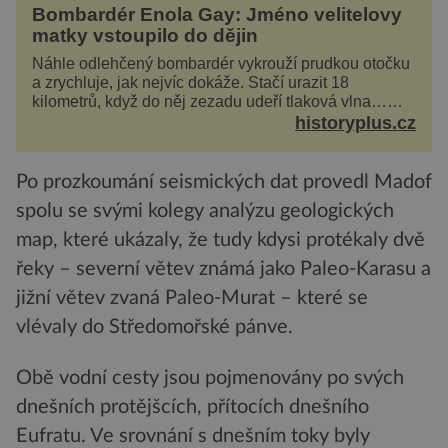
Bombardér Enola Gay: Jméno velitelovy
matky vstoupilo do dějin
Náhle odlehčený bombardér vykrouží prudkou otočku
a zrychluje, jak nejvíc dokáže. Stačí urazit 18
kilometrů, když do něj zezadu udeří tlaková vlna…
Americké rozhodnutí svrhnout ničivou jadernou
historyplus.cz
bombu ...
Po prozkoumání seismických dat provedl Madof
spolu se svými kolegy analýzu geologických
map, které ukázaly, že tudy kdysi protékaly dvě
řeky – severní větev známá jako Paleo-Karasu a
jižní větev zvaná Paleo-Murat – které se
vlévaly do Středomořské pánve.
Obě vodní cesty jsou pojmenovány po svých
dnešních protějšcích, přítocích dnešního
Eufratu. Ve srovnání s dnešním toky byly