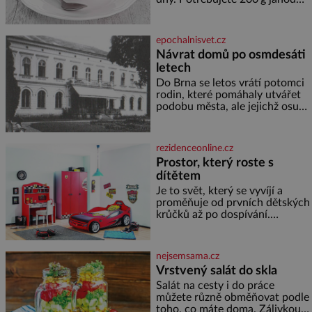
600 g žlutého melounu 100 ml
sladkého dezertního vína 50 g
cukru krystal 1 lžíci medu 200 g
epochalnisvet.cz
zakysané sm
Návrat domů po osmdesáti
letech
Do Brna se letos vrátí potomci
rodin, které pomáhaly utvářet
podobu města, ale jejichž osudy
dramaticky přerušila druhá
světová válka. Příběhy rodů
Placzek, Löw-Beer, Fuhrmann,
rezidenceonline.cz
Kohn a Stiassni se stanou
Prostor, který roste s
jednou z hlavních
dítětem
dramaturgických linií festivalu
židovské kultury ŠTETL FEST
Je to svět, který se vyvíjí a
2026. Některé návraty nejsou
proměňuje od prvních dětských
jednoduché. Místa, která si
krůčků až po dospívání.
člověk pamatuje z rodinných
Správně navržený pokoj
vyprávění, už dávno
podporuje bezpečí, kreativitu,
soustředění i odpočinek a
nejsemsama.cz
reaguje na každou etapu života
Vrstvený salát do skla
a specifické potřeby dítěte. Pro
Salát na cesty i do práce
nejmenší je klíčová
můžete různě obměňovat podle
jednoduchost, měkkost a
toho, co máte doma. Zálivkou
bezpečí, proto by pokoj