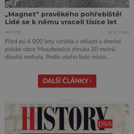
„Magnet“ pravěkého pohřebiště!
Lidé se k němu vraceli tisíce let
HISTORIE
13.7.2026
Před asi 6 000 lety vznikla v oblasti u dnešní
polské obce Muszkowice zhruba 20 metrů
dlouhá mohyla. Podle všeho bylo místo
vnímáno jako posvátné tisíce let. Experti tak
soudí z dalších, o dost mladších kruhových
mohyl, které se nacházejí v ose té starší. Na
DALŠÍ ČLÁNKY ›
archeologických pracích se podíleli experti ze
Západočeské univerzity v Plzni, […]
reklama