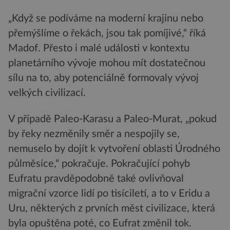
„Když se podíváme na moderní krajinu nebo
přemýšlíme o řekách, jsou tak pomíjivé,“ říká
Madof. Přesto i malé události v kontextu
planetárního vývoje mohou mít dostatečnou
sílu na to, aby potenciálně formovaly vývoj
velkých civilizací.
V případě Paleo-Karasu a Paleo-Murat, „pokud
by řeky nezměnily směr a nespojily se,
nemuselo by dojít k vytvoření oblasti Úrodného
půlměsíce,“ pokračuje. Pokračující pohyb
Eufratu pravděpodobně také ovlivňoval
migrační vzorce lidí po tisíciletí, a to v Eridu a
Uru, některých z prvních měst civilizace, která
byla opuštěna poté, co Eufrat změnil tok.