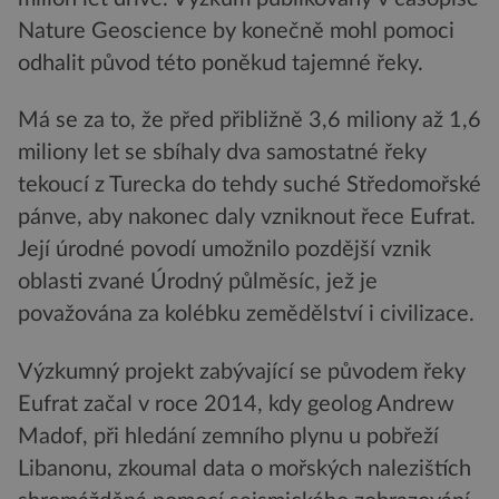
Nature Geoscience by konečně mohl pomoci
odhalit původ této poněkud tajemné řeky.
Má se za to, že před přibližně 3,6 miliony až 1,6
miliony let se sbíhaly dva samostatné řeky
tekoucí z Turecka do tehdy suché Středomořské
pánve, aby nakonec daly vzniknout řece Eufrat.
Její úrodné povodí umožnilo pozdější vznik
oblasti zvané Úrodný půlměsíc, jež je
považována za kolébku zemědělství i civilizace.
Výzkumný projekt zabývající se původem řeky
Eufrat začal v roce 2014, kdy geolog Andrew
Madof, při hledání zemního plynu u pobřeží
Libanonu, zkoumal data o mořských nalezištích