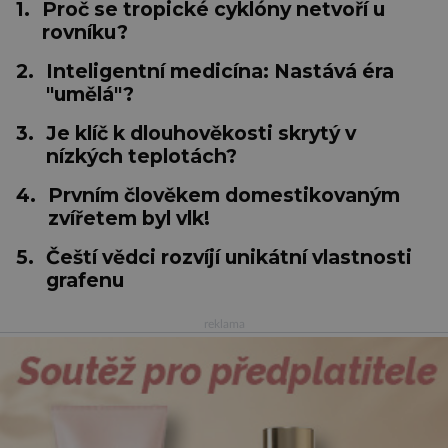
1.
Proč se tropické cyklóny netvoří u
rovníku?
2.
Inteligentní medicína: Nastává éra
"umělá"?
3.
Je klíč k dlouhověkosti skrytý v
nízkých teplotách?
4.
Prvním člověkem domestikovaným
zvířetem byl vlk!
5.
Čeští vědci rozvíjí unikátní vlastnosti
grafenu
reklama