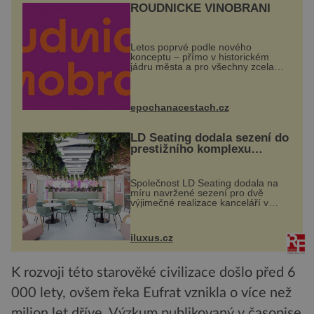
ROUDNICKÉ VINOBRANÍ
Letos poprvé podle nového
konceptu – přímo v historickém
jádru města a pro všechny zcela
zdarma. Hlavní program se
odehraje na Karlově a Husově
náměstí. Návštěvníci se mohou těšit
na víno, burčák, pes...
epochanacestach.cz
LD Seating dodala sezení do
prestižního komplexu
MediaCityUK v Salfordu
Společnost LD Seating dodala na
míru navržené sezení pro dvě
výjimečné realizace kanceláří v
areálu MediaCityUK v anglickém
Salfordu – konkrétně do budov Blue
Tower a Orange Tower. Komplex
iluxus.cz
budov Media...
K rozvoji této starověké civilizace došlo před 6
000 lety, ovšem řeka Eufrat vznikla o více než
milion let dříve. Výzkum publikovaný v časopise