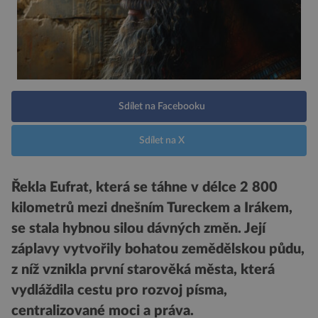
Sdílet na Facebooku
Sdílet na X
Řekla Eufrat, která se táhne v délce 2 800
kilometrů mezi dnešním Tureckem a Irákem,
se stala hybnou silou dávných změn. Její
záplavy vytvořily bohatou zemědělskou půdu,
z níž vznikla první starověká města, která
vydláždila cestu pro rozvoj písma,
centralizované moci a práva.