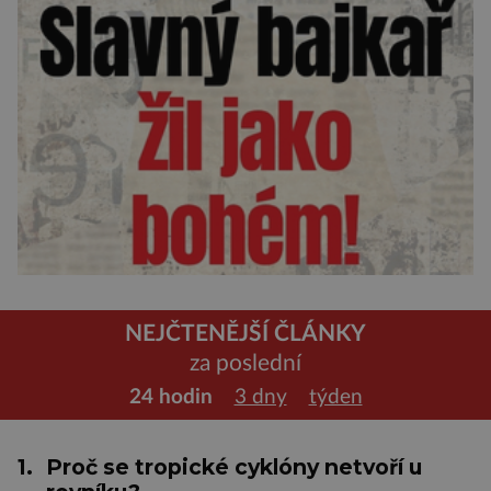
NEJČTENĚJŠÍ ČLÁNKY
za poslední
24 hodin
3 dny
týden
1.
Proč se tropické cyklóny netvoří u