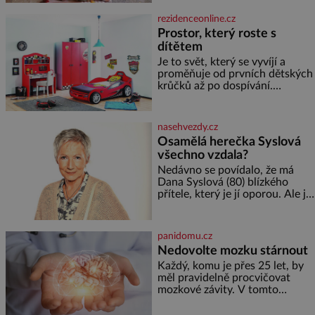
slunečnicových semínek
semínek dýně rozinek 3 šálky
rezidenceonline.cz
ovesných vloček 1 lžíce mlet
Prostor, který roste s
dítětem
Je to svět, který se vyvíjí a
proměňuje od prvních dětských
krůčků až po dospívání.
Správně navržený pokoj
podporuje bezpečí, kreativitu,
soustředění i odpočinek a
nasehvezdy.cz
reaguje na každou etapu života
Osamělá herečka Syslová
a specifické potřeby dítěte. Pro
všechno vzdala?
nejmenší je klíčová
jednoduchost, měkkost a
Nedávno se povídalo, že má
bezpečí, proto by pokoj
Dana Syslová (80) blízkého
miminka měl působit především
přítele, který je jí oporou. Ale je
klidně a útulně. Předškolní věk
to ještě vůbec pravda? V
je
posledních dnech čím dál
častěji mluví o svém odchodu.
panidomu.cz
Dohnala ji snad samota? Půs
Nedovolte mozku stárnout
Každý, komu je přes 25 let, by
měl pravidelně procvičovat
mozkové závity. V tomto
období se totiž začíná
zhoršovat paměť. Možná máte