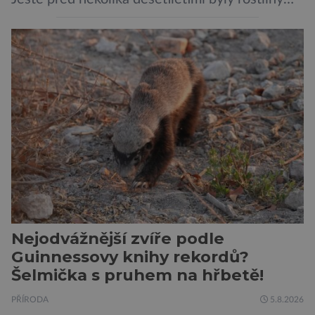
považovány za tiché a pasivní organismy, které
pouze reagují na změny prostředí. Moderní
výzkum však ukazuje, že skutečnost je mnohem
zajímavější. Rostliny totiž dokážou své okolí
vnímat prostřednictvím mechanických podnětů
a samy také vydávají zvuky […]
Nejodvážnější zvíře podle
Guinnessovy knihy rekordů?
Šelmička s pruhem na hřbetě!
PŘÍRODA
5.8.2026