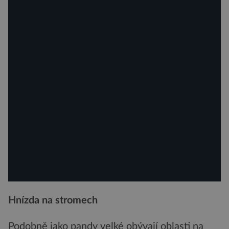
Hnízda na stromech
Podobně jako pandy velké obývají oblasti na