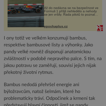
Až do nedávna se na bezpečnost ve
Formuli 1 příliš nehledělo a nehody
se jen vršily. Řada pilotů to poznala
na vlastní kůži, často s trvalými
následky nebo bohužel i ztrátou
života. Dnes nepochopiteln...
epochaplus.cz
I ony totiž ve velkém konzumují bambus,
respektive bambusové listy a výhonky. Jako
pandy velké rovněž disponují anatomickou
zvláštností v podobě nepravého palce. S tím, na
jakou potravu se zaměřují, souvisí jejich nijak
překotný životní rytmus.
Bambus nedodá přehršel energie ani
býložravcům, natož šelmám, které ho
problematicky tráví. Odpočinek a krmení tak
představují hlavní činnosti, jimž se pandy