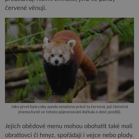
červené věnují.
Jako první byla coby panda označena právě ta červená, její částečná
jmenovkyně se tohoto pojmenování dočkala o dost později.
Jejich obědové menu mohou obohatit také malí
obratlovci či hmyz, spořádají i vejce nebo plody.