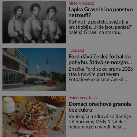
oranžová. Je fialová, žlutá, bílá,
historyplus.cz
někdy dokonce téměř černá. Až
Lapka Grasel si na panstvo
díky stovkám let pečlivého
netroufl?
šlechtění se z ní stává zelenina,
bez které si českou zahradu ani
Strhne ji z postele, sváže ji a
nedokážeme představit. Její
krutě zbije. „Kde jsou peníze?“
příběh je
naléhá Grasel na starou
švadlenku. Když mu to
neprozradí – ostatně ani
nemůže, protože žádné nemá,
iluxus.cz
spokojí se lupič s několika
Ford dává český fotbal do
měďáky a štůčky látky. Zraněná
pohybu. Stává se novým
žena pár dní nato umírá. Je to
partnerem FAČR
muž nebývale krutý. Jeho činy
Značka Ford se od srpna 2026
budí hrůzu ještě dlouho po jeho
stává novým partnerem
smrti
Fotbalové asociace České
republiky. V rámci tříleté
spolupráce zajistí mobilitu
asociace, reprezentačních týmů
tisicereceptu.cz
i českého fotbalu v regionech.
Domácí ořechová granola
Partner
bez cukru
Vynikající a zdravá snídaně je
tu! Suroviny Vždy 1 šálek –
neloupaných mandlí kešu
ořechů vlašských ořechů