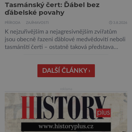
Tasmánský čert: Ďábel bez
ďábelské povahy
PŘÍRODA
ZAJÍMAVOSTI
3.8.2026
K nejzuřivějším a nejagresivnějším zvířatům
jsou obecně řazeni ďáblové medvědovití neboli
tasmánští čerti – ostatně taková představa
vyplývá i z jejich názvu. Tito největší draví
vačnatci, vyskytující se dnes již výhradně na
ostrově Tasmánie, si však takovou nálepku
DALŠÍ ČLÁNKY ›
vůbec nezaslouží. Fakticky se totiž spíše než o
zákeřné a nebezpečné vzteklouny jedná o
reklama
plaché živočichy. Velikostně […]