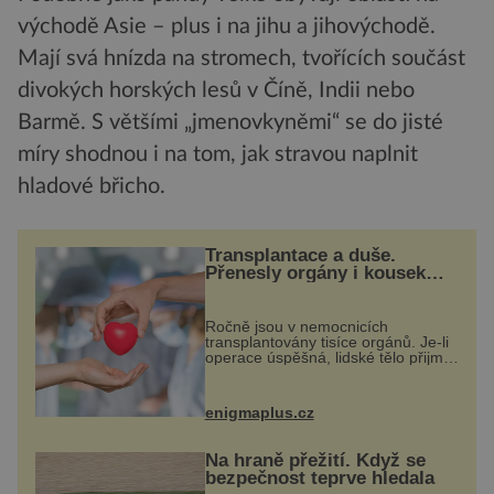
východě Asie – plus i na jihu a jihovýchodě.
Mají svá hnízda na stromech, tvořících součást
divokých horských lesů v Číně, Indii nebo
Barmě. S většími „jmenovkyněmi“ se do jisté
míry shodnou i na tom, jak stravou naplnit
hladové břicho.
Transplantace a duše.
Přenesly orgány i kousek
osobnosti dárce?
Ročně jsou v nemocnicích
transplantovány tisíce orgánů. Je-li
operace úspěšná, lidské tělo přijme
darovaný orgán za své a pacient
může vést plnohodnotný život. Ale
co když při transplantaci
enigmaplus.cz
nepřijímám...
Na hraně přežití. Když se
bezpečnost teprve hledala