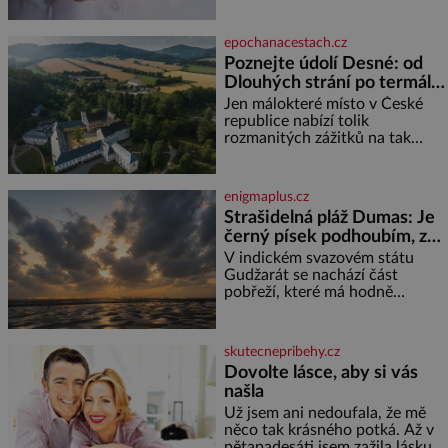
problém vzpomenout si na
jméno kolegy z práce. Nebo
epochanacestach.cz
marně v paměti lovíte název
Poznejte údolí Desné: od
knížky, kterou jste nedávno
Dlouhých strání po termální
přečetli. Je to opravdu tak, s
věkem jako kdyby se paměť
prameny
Jen málokteré místo v České
rozhodla stávkovat. Cvičte
republice nabízí tolik
rozmanitých zážitků na tak
malém území jako údolí řeky
Desné v srdci Jeseníků. Během
jediného dne můžete
enigmaplus.cz
nahlédnout do útrob jedné z
Strašidelná pláž Dumas: Je
nejvýznamnějších vodních
černý písek podhoubím, ze
elektráren v Evropě, vydat se na
kterého roste zlo?
horské hřebeny, projet se na
V indickém svazovém státu
koloběžce a den zakončit
Gudžarát se nachází část
poznáváním památek ve
pobřeží, které má hodně
Velkých Losinách nebo v
temnou pověst. Jistě k tomu
termálním
přispívá i černý písek této pláže.
Proč má pláž takové netypické
skutecnepribehy.cz
zbarvení? Nakolik jsou pravd
Dovolte lásce, aby si vás
našla
Už jsem ani nedoufala, že mě
něco tak krásného potká. Až v
pětapadesáti jsem zažila lásku