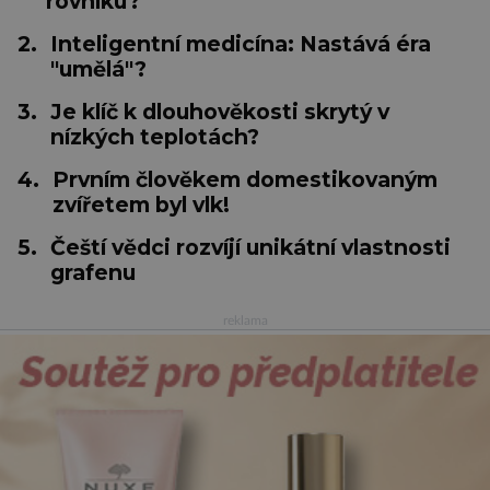
rovníku?
2.
Inteligentní medicína: Nastává éra
"umělá"?
3.
Je klíč k dlouhověkosti skrytý v
nízkých teplotách?
4.
Prvním člověkem domestikovaným
zvířetem byl vlk!
5.
Čeští vědci rozvíjí unikátní vlastnosti
grafenu
reklama