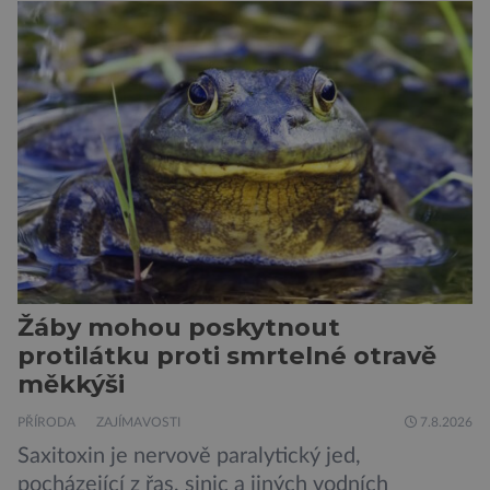
Žáby mohou poskytnout
protilátku proti smrtelné otravě
měkkýši
PŘÍRODA
ZAJÍMAVOSTI
7.8.2026
Saxitoxin je nervově paralytický jed,
pocházející z řas, sinic a jiných vodních