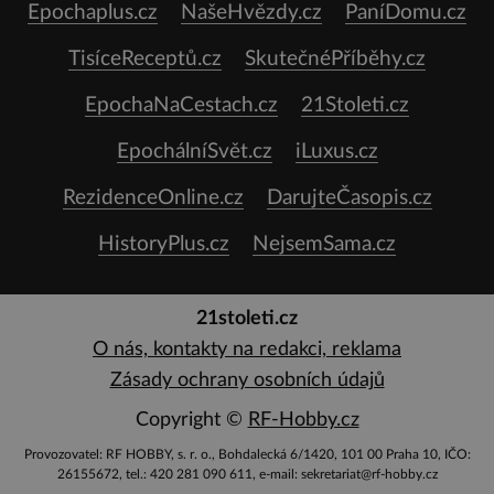
Epochaplus.cz
NašeHvězdy.cz
PaníDomu.cz
TisíceReceptů.cz
SkutečnéPříběhy.cz
EpochaNaCestach.cz
21Stoleti.cz
EpochálníSvět.cz
iLuxus.cz
RezidenceOnline.cz
DarujteČasopis.cz
HistoryPlus.cz
NejsemSama.cz
21stoleti.cz
O nás, kontakty na redakci, reklama
Zásady ochrany osobních údajů
Copyright ©
RF-Hobby.cz
Provozovatel: RF HOBBY, s. r. o., Bohdalecká 6/1420, 101 00 Praha 10, IČO:
26155672, tel.: 420 281 090 611, e-mail: sekretariat@rf-hobby.cz