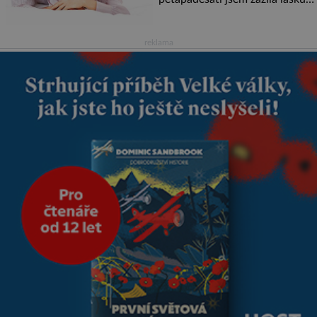
na první pohled. Poprvé jsem se
vdávala, když mi bylo dvacet.
Oba jsme byli mladí a byl to tak
reklama
říkajíc sňatek z rozumu. Rodiče
nás dali dohromady, Toník byl
dobře zaopatřený mladý muž.
Manželství nám oběma moc
nesvědčilo, brzy jsme zjistili, že