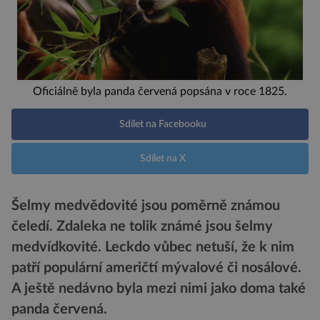
Oficiálně byla panda červená popsána v roce 1825.
Sdílet na Facebooku
Sdílet na X
Šelmy medvědovité jsou poměrně známou
čeledí. Zdaleka ne tolik známé jsou šelmy
medvídkovité. Leckdo vůbec netuší, že k nim
patří populární američtí mývalové či nosálové.
A ještě nedávno byla mezi nimi jako doma také
panda červená.