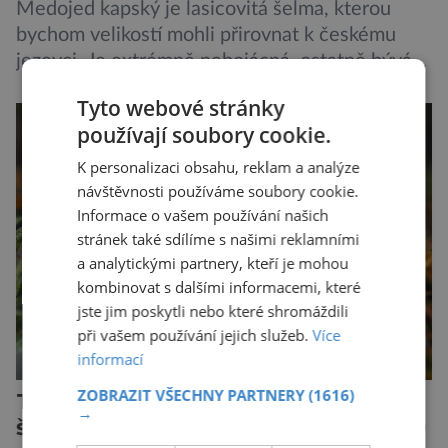
Medojed kapský je lasicovitá šelma, kterou
bychom velikostí mohli přirovnat k českému
jezevci. Je extrémně nebojácná, ostatně bývá
označována za nejodvážnější zvíře vůbec. V
Tyto webové stránky
této souvislosti je dokonce zapsána do
používají soubory cookie.
Guinnessovy knihy rekordů. Navzdory svému
názvu nežije pouze v jižní Africe, ale domovem
K personalizaci obsahu, reklam a analýze
návštěvnosti používáme soubory cookie.
je mu valná část černého kontinentu a
Informace o vašem používání našich
vyskytuje se rovněž v oblastech […]
stránek také sdílíme s našimi reklamními
a analytickými partnery, kteří je mohou
kombinovat s dalšími informacemi, které
jste jim poskytli nebo které shromáždili
při vašem používání jejich služeb.
Více
informací
ZOBRAZIT VŠECHNY PARTNERY
(1616)
Tesáky či kleště pavouků nebo
→
štírů: Chelicery jsou staré přes 500