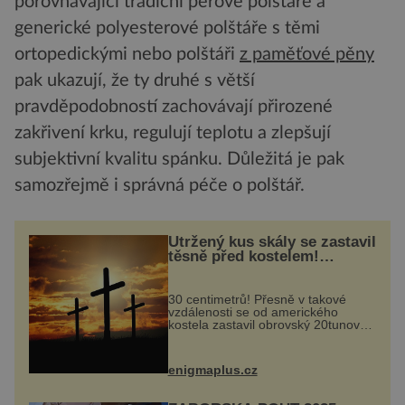
porovnávající tradiční péřové polštáře a
generické polyesterové polštáře s těmi
ortopedickými nebo polštáři
z paměťové pěny
pak ukazují, že ty druhé s větší
pravděpodobností zachovávají přirozené
zakřivení krku, regulují teplotu a zlepšují
subjektivní kvalitu spánku. Důležitá je pak
samozřejmě i správná péče o polštář.
Utržený kus skály se zastavil
těsně před kostelem!
Ochránila ho boží síla?
30 centimetrů! Přesně v takové
vzdálenosti se od amerického
kostela zastavil obrovský 20tunový
balvan, který se v květnu 2014
nečekaně odtrhl od nedaleké skály
při její demolici. Podle místních stojí
enigmaplus.cz
...