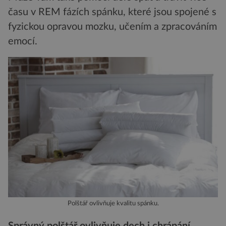
času v REM fázích spánku, které jsou spojené s
fyzickou opravou mozku, učením a zpracováním
emocí.
Polštář ovlivňuje kvalitu spánku.
Správný polštář ovlivňuje dech i chrápání