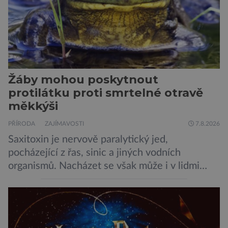
Žáby mohou poskytnout
protilátku proti smrtelné otravě
měkkýši
PŘÍRODA
ZAJÍMAVOSTI
7.8.2026
Saxitoxin je nervově paralytický jed,
pocházející z řas, sinic a jiných vodních
organismů. Nacházet se však může i v lidmi
konzumovaných mlžích, jako jsou ústřice nebo
slávky. K příznakům otravy patří paralýza
dýchacích cest, dojít však může až k udušení.
Dosud proti tomuto jedu neexistovala