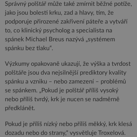
Správný polštář může také zmírnit běžné potíže,
jako jsou bolesti krku, zad a hlavy, tím, že
podporuje přirozené zakřivení páteře a vytváří
to, co klinický psycholog a specialista na
spánek Michael Breus nazývá „systémem
spánku bez tlaku“.
Výzkumy opakovaně ukazují, že výška a tvrdost
polštáře jsou dva nejsilnější prediktory kvality
spánku a vzniku – nebo zamezení – problémů
se spánkem. „Pokud je polštář příliš vysoký
nebo příliš tvrdý, krk je nucen se nadměrně
předklánět.
Pokud je příliš nízký nebo příliš měkký, krk klesá
dozadu nebo do strany,“ vysvětluje Troxelová.