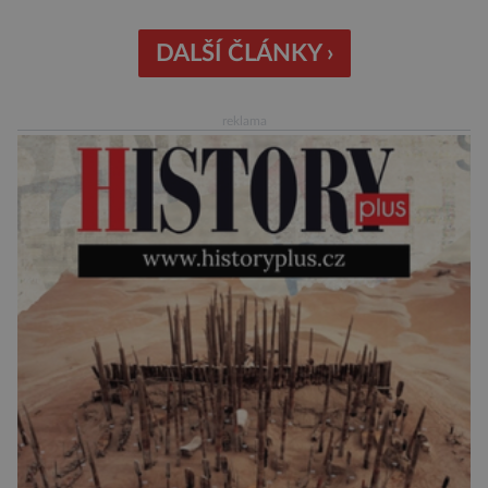
padesátkrát dokola, železná opona a miliony
vojáků v permanentní pohotovosti. A pak je tu
DALŠÍ ČLÁNKY ›
Donald Kendall, generální ředitel společnosti
PepsiCo, který se v květnu roku 1989 stává
reklama
admirálem flotily, jež čítá sedmnáct […]