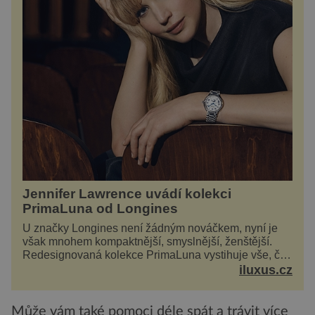
Jennifer Lawrence uvádí kolekci
PrimaLuna od Longines
U značky Longines není žádným nováčkem, nyní je
však mnohem kompaktnější, smyslnější, ženštější.
Redesignovaná kolekce PrimaLuna vystihuje vše, čím
je značka Longines dnes a čím byla i před sto
iluxus.cz
dvacet...
Může vám také pomoci déle spát a trávit více