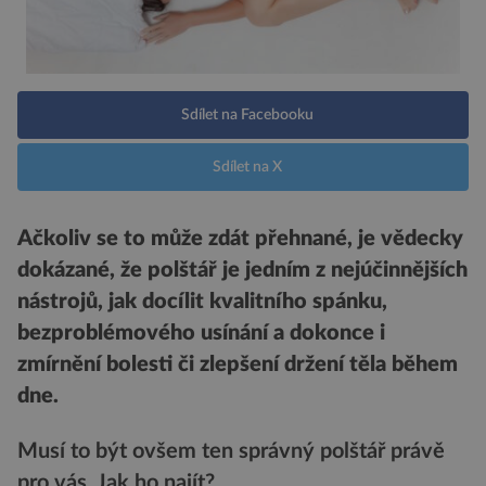
Sdílet na Facebooku
Sdílet na X
Ačkoliv se to může zdát přehnané, je vědecky
dokázané, že polštář je jedním z nejúčinnějších
nástrojů, jak docílit kvalitního spánku,
bezproblémového usínání a dokonce i
zmírnění bolesti či zlepšení držení těla během
dne.
Musí to být ovšem ten správný polštář právě
pro vás. Jak ho najít?
.