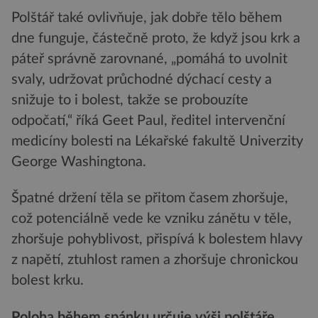
Polštář také ovlivňuje, jak dobře tělo během
dne funguje, částečně proto, že když jsou krk a
páteř správně zarovnané, „pomáhá to uvolnit
svaly, udržovat průchodné dýchací cesty a
snižuje to i bolest, takže se probouzíte
odpočatí,“ říká Geet Paul, ředitel intervenční
medicíny bolesti na Lékařské fakultě Univerzity
George Washingtona.
Špatné držení těla se přitom časem zhoršuje,
což potenciálně vede ke vzniku zánětu v těle,
zhoršuje pohyblivost, přispívá k bolestem hlavy
z napětí, ztuhlost ramen a zhoršuje chronickou
bolest krku.
Poloha během spánku určuje výši polštáře