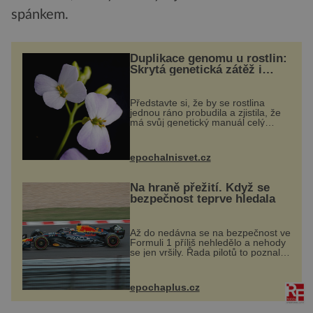
spánkem.
Duplikace genomu u rostlin:
Skrytá genetická zátěž i
evoluční výhoda
Představte si, že by se rostlina
jednou ráno probudila a zjistila, že
má svůj genetický manuál celý
dvakrát. Přesně to se občas v
přírodě stane – a podle nového
výzkumu to může být pro druhy
epochalnisvet.cz
vstupenka...
Na hraně přežití. Když se
bezpečnost teprve hledala
Až do nedávna se na bezpečnost ve
Formuli 1 příliš nehledělo a nehody
se jen vršily. Řada pilotů to poznala
na vlastní kůži, často s trvalými
následky nebo bohužel i ztrátou
života. Dnes nepochopiteln...
epochaplus.cz