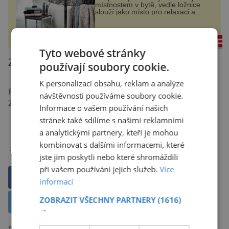
místnostem v bytě, vedle ložnice
slouží jako místo pro relaxaci a
odpočinek. Koupelnový textil –
ručníky, osušky a koberečky –
mohou jako mávnutím kouzelného
rezidenceonline.cz
proutku...
Tyto webové stránky
Zdroje:
National Geograpic
používají soubory cookie.
K personalizaci obsahu, reklam a analýze
Foto:
Pixabay
návštěvnosti používáme soubory cookie.
Zdroje informací:
National Geograpic
Informace o vašem používání našich
stránek také sdílíme s našimi reklamními
a analytickými partnery, kteří je mohou
kombinovat s dalšími informacemi, které
zdraví
Štítky:
jste jim poskytli nebo které shromáždili
při vašem používání jejich služeb.
Více
Sdílet na Facebooku
informací
ZOBRAZIT VŠECHNY PARTNERY
(1616)
Sdílet na X
→