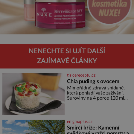
NENECHTE SI UJÍT DALŠÍ
ZAJÍMAVÉ ČLÁNKY
tisicereceptu.cz
Chia puding s ovocem
Mimořádně zdravá snídaně,
která pohladí vaše zažívání.
Suroviny na 4 porce 120 ml
kokosového mléka 30 g chia
semínek 1 lžíce medu Postup
Do misky či přímo do skleniček
nasypeme chia semí
enigmaplus.cz
Smírčí kříže: Kamenní
svědkové vražd, pomsty a