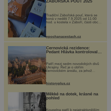
ZÁBOŘSKÁ POUŤ 2025
Tradiční Zábořská pouť, která se
koná v neděli 7.9.2025 od 11:00
hod. u kostela v Záboří, části obce
Kly u Mělníka. V programu
naleznete komentovanou prohlídku
kostela, dobovou hudbu, řemesla,
atrakce...
epochanacestach.cz
Černovická rezidence:
Pedant Hlávka kontroloval
každou cihlu
Patří mezi sedm novodobých divů
Ukrajiny. Řeč je o obřím
černovickém areálu, za jehož
vznikem stál slavný český architekt
Josef Hlávka. Ten si na něm dal
mimořádně záležet. Jeho stavební
historyplus.cz
plány by při ...
Měkké na dotek, krásné na
pohled
Koupelna patří k nejatraktivnějším