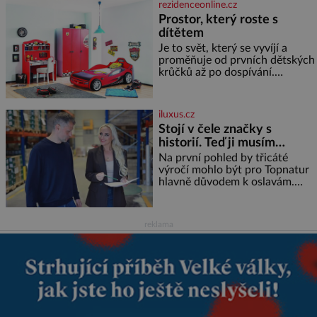
rezidenceonline.cz
marně v paměti lovíte název
Prostor, který roste s
knížky, kterou jste nedávno
dítětem
přečetli. Je to opravdu tak, s
věkem jako kdyby se paměť
Je to svět, který se vyvíjí a
rozhodla stávkovat. Cvičte
proměňuje od prvních dětských
krůčků až po dospívání.
Správně navržený pokoj
podporuje bezpečí, kreativitu,
soustředění i odpočinek a
iluxus.cz
reaguje na každou etapu života
Stojí v čele značky s
a specifické potřeby dítěte. Pro
historií. Teď ji musím
nejmenší je klíčová
připravit na dalších třicet
jednoduchost, měkkost a
Na první pohled by třicáté
bezpečí, proto by pokoj
let
výročí mohlo být pro Topnatur
miminka měl působit především
hlavně důvodem k oslavám.
klidně a útulně. Předškolní věk
Lucie Ticháčková ho ale vnímá
je
jinak, jako závazek i příležitost
rozhodnout, jak má rodinná
reklama
značka vypadat v dalších l