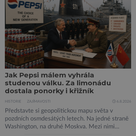
Nechte tedy mudlovské starosti přede dveřmi.
Neplecha byla zahájena. Dopis z Bradavic
možná stále nepřišel, ale […]
Jak Pepsi málem vyhrála
studenou válku. Za limonádu
dostala ponorky i křižník
HISTORIE
ZAJÍMAVOSTI
6.8.2026
Představte si geopolitickou mapu světa v
pozdních osmdesátých letech. Na jedné straně
Washington, na druhé Moskva. Mezi nimi
jaderný arzenál schopný zničit planetu