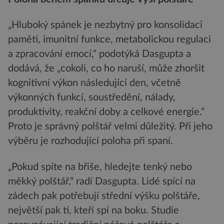
„Hluboký spánek je nezbytný pro konsolidaci
paměti, imunitní funkce, metabolickou regulaci
a zpracování emocí,“ podotýká Dasgupta a
dodává, že „cokoli, co ho naruší, může zhoršit
kognitivní výkon následující den, včetně
výkonných funkcí, soustředění, nálady,
produktivity, reakční doby a celkové energie.“
Proto je správný polštář velmi důležitý. Při jeho
výběru je rozhodující poloha při spaní.
„Pokud spíte na břiše, hledejte tenký nebo
měkký polštář,“ radí Dasgupta. Lidé spící na
zádech pak potřebují střední výšku polštáře,
největší pak ti, kteří spí na boku. Studie