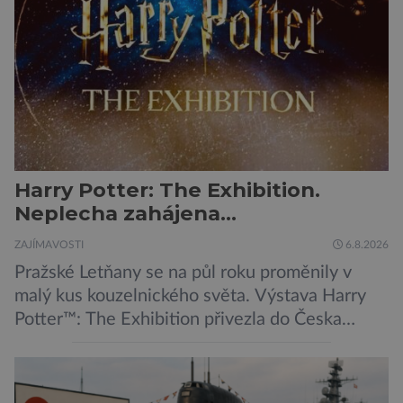
protilátka, nyní ji zřejmě vědci objevili, ovšem
její zdroj je […]
Harry Potter: The Exhibition.
Neplecha zahájena…
ZAJÍMAVOSTI
6.8.2026
Pražské Letňany se na půl roku proměnily v
malý kus kouzelnického světa. Výstava Harry
Potter™: The Exhibition přivezla do Česka
originální filmové kostýmy a rekvizity,
Bradavice, Hagridovu chýši i učebny, ve
kterých si můžete zkusit kouzla na vlastní kůži.