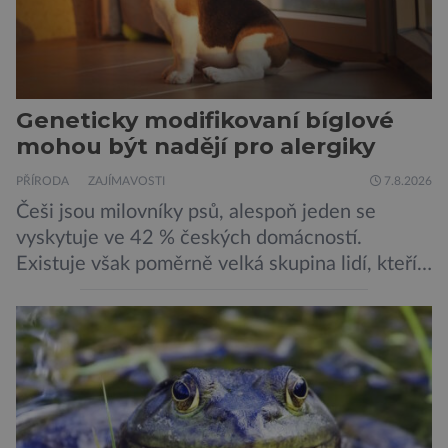
Geneticky modifikovaní bíglové
mohou být nadějí pro alergiky
PŘÍRODA
ZAJÍMAVOSTI
7.8.2026
Češi jsou milovníky psů, alespoň jeden se
vyskytuje ve 42 % českých domácností.
Existuje však poměrně velká skupina lidí, kteří
by si psa rádi pořídili, ale nemohou, protože
jsou alergičtí. Jejich imunitní systém
přecitlivěle reaguje na proteiny obsažené v
psích slinách, potu, moči a šupinkách kůže,
zachycených v srsti. Vědci nyní geneticky
upravili psy, aby […]