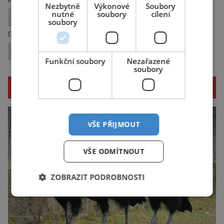
Předchozí článek
Nezbytně
Výkonové
Soubory
nutné
soubory
cílení
Může vitamin D snížit riziko infarktu?
soubory
Další článek
Největší monolit světa září rudou barvou
Funkční soubory
Nezařazené
soubory
SOUVISEJÍCÍ ČLÁNKY
VŠE PŘIJMOUT
VŠE ODMÍTNOUT
ZOBRAZIT PODROBNOSTI