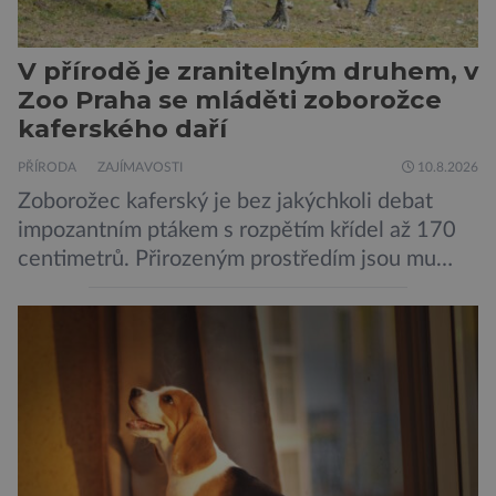
V přírodě je zranitelným druhem, v
Zoo Praha se mláděti zoborožce
kaferského daří
PŘÍRODA
ZAJÍMAVOSTI
10.8.2026
Zoborožec kaferský je bez jakýchkoli debat
impozantním ptákem s rozpětím křídel až 170
centimetrů. Přirozeným prostředím jsou mu
africké savany, kterými si zpravidla vykračuje –
drží se totiž spíše při zemi. Nicméně v přírodě
je tento druh na úbytě, patří ke zranitelným
živočichům. V zoo ve stověžaté metropoli se
zoborožci kaferští objevili již před více […]