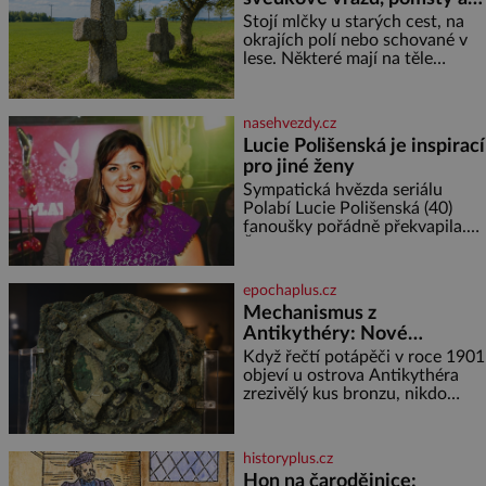
dávných vin
Stojí mlčky u starých cest, na
okrajích polí nebo schované v
lese. Některé mají na těle
vytesaný meč, jiné sekeru, v
dalším případě jde jen o prostý
kříž. Na první pohled vypadají
nasehvezdy.cz
jako zapomenuté nábo
Lucie Polišenská je inspirací
pro jiné ženy
Sympatická hvězda seriálu
Polabí Lucie Polišenská (40)
fanoušky pořádně překvapila.
Žena, která je známa svou
přirozeností a na okázalou
módu si příliš nepotrpí, se
epochaplus.cz
vůbec poprvé postavila před
Mechanismus z
objekti
Antikythéry: Nové
výzkumy odhalují další
Když řečtí potápěči v roce 1901
překvapení o starověkém
objeví u ostrova Antikythéra
zrezivělý kus bronzu, nikdo
počítači
netuší, že drží v rukou jeden z
nejúžasnějších vynálezů
starověku. Až moderní
historyplus.cz
rentgenové tomografy odhalí
Hon na čarodějnice: