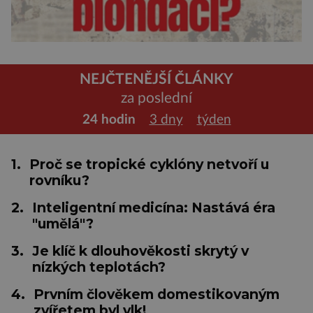
NEJČTENĚJŠÍ ČLÁNKY
za poslední
24 hodin
3 dny
týden
1.
Proč se tropické cyklóny netvoří u
rovníku?
2.
Inteligentní medicína: Nastává éra
"umělá"?
3.
Je klíč k dlouhověkosti skrytý v
nízkých teplotách?
4.
Prvním člověkem domestikovaným
zvířetem byl vlk!