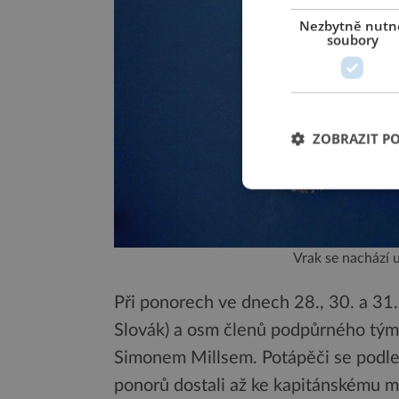
Nezbytně nutn
soubory
ZOBRAZIT P
Vrak se nachází 
Při ponorech ve dnech 28., 30. a 31. 
Slovák) a osm členů podpůrného týmu
Simonem Millsem. Potápěči se podle 
ponorů dostali až ke kapitánskému mů