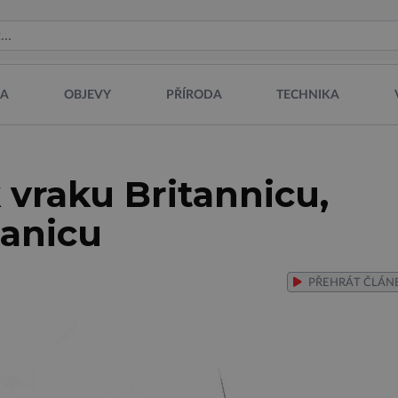
NA
OBJEVY
PŘÍRODA
TECHNIKA
k vraku Britannicu,
tanicu
PŘEHRÁT
ČLÁN