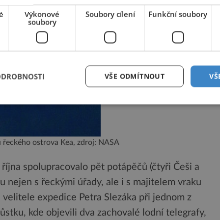
é
Výkonové
Soubory cílení
Funkční soubory
soubory
ODROBNOSTI
VŠE ODMÍTNOUT
VŠ
u řeckého ostrova Kea, zdroj: NASA
října spolupracovalo pět potápěčů (čtyři Češi a
 nejen s řeckými úřady, ale i s majitelem vraku
velitele expedice Petra Slezáka při jednom z
stku, kde objevili dva zachovalé lodní telegrafy,