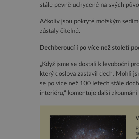
stále pevně uchycené na svých půvo
Ačkoliv jsou pokryté mořským sedimen
zůstaly čitelné.
Dechberoucí i po více než století p
„Když jsme se dostali k levoboční pr
který doslova zastavil dech. Mohli j
se po více než 100 letech stále doc
interiéru,“ komentuje další zkoumání
V
t
P
t
A