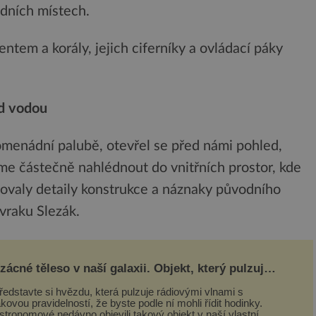
dních místech.
tem a korály, jejich ciferníky a ovládací páky
od vodou
omenádní palubě, otevřel se před námi pohled,
sme částečně nahlédnout do vnitřních prostor, kde
hovaly detaily konstrukce a náznaky původního
 vraku Slezák.
zácné těleso v naší galaxii. Objekt, který pulzuje
ak jasně, že mění astronomii
ředstavte si hvězdu, která pulzuje rádiovými vlnami s
akovou pravidelností, že byste podle ní mohli řídit hodinky.
stronomové nedávno objevili takový objekt v naší vlastní