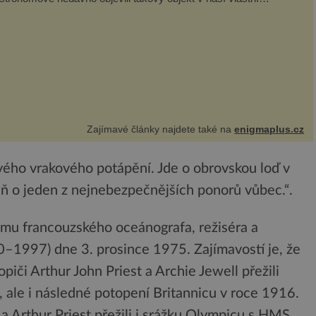
alaxii, ale jeho chování...
Zajímavé články najdete také na
enigmaplus.cz
ového vrakového potápění. Jde o obrovskou loď v
ň o jeden z nejnebezpečnějších ponorů vůbec.“.
týmu francouzského oceánografa, režiséra a
–1997) dne 3. prosince 1975. Zajímavostí je, že
opiči Arthur John Priest a Archie Jewell přežili
 ale i následné potopení Britannicu v roce 1916.
a Arthur Priest přežili i srážku Olympicu s HMS