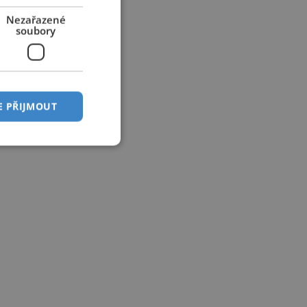
Nezařazené
soubory
E PŘIJMOUT