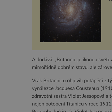
g
A dodává: „Britannic je ikonou svět
mimořádně dobrém stavu, ale zárove
Vrak Britannicu objevili potápěči z 
vynálezce Jacquesa Cousteaua (1910
zdravotní sestra Violet Jessopová a t
nejen potopení Titanicu v roce 1912,
Pozoruhodné je, že Violet Jessopová 