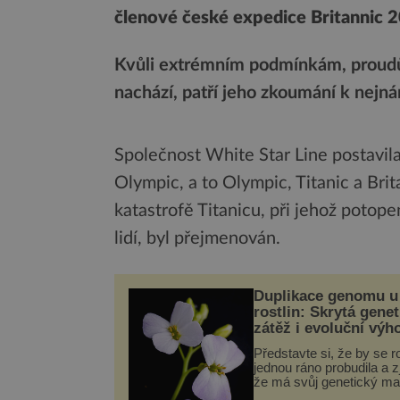
členové české expedice Britannic 
Kvůli extrémním podmínkám, proudů
nachází, patří jeho zkoumání k nejná
Společnost White Star Line postavila 
Olympic, a to Olympic, Titanic a Bri
katastrofě Titanicu, při jehož poto
lidí, byl přejmenován.
Duplikace genomu u
rostlin: Skrytá genet
zátěž i evoluční výh
Představte si, že by se ro
jednou ráno probudila a zji
že má svůj genetický ma
celý dvakrát. Přesně to 