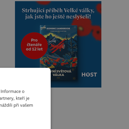
 Informace o
tnery, kteří je
máždili při vašem