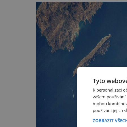
Tyto webové
K personalizaci 
vašem používání n
mohou kombinovat
používání jejich 
ZOBRAZIT VŠEC