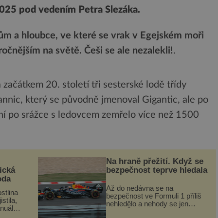
2025 pod vedením Petra Slezáka.
m a hloubce, ve které se vrak v Egejském moři
ročnějším na světě. Češi se ale nezalekli!
.
začátkem 20. století tři sesterské lodě třídy
tannic, který se původně jmenoval Gigantic, ale po
pení po srážce s ledovcem zemřelo více než 1500
Na hraně přežití. Když se
ická
bezpečnost teprve hledala
oda
Až do nedávna se na
stlina
bezpečnost ve Formuli 1 příliš
stila,
nehledělo a nehody se jen
nuál
vršily. Řada pilotů to poznala na
se