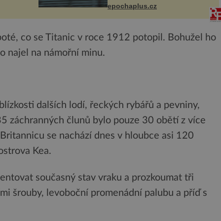
vlastní kůži, často s trvalými
a podle
epochaplus.cz
následky nebo bohužel i ztrátou
e být
života. Dnes nepochopiteln...
 poté, co se Titanic v roce 1912 potopil. Bohužel ho
co najel na námořní minu.
lízkosti dalších lodí, řeckých rybářů a pevniny,
35 záchranných člunů bylo pouze 30 obětí z více
 Britannicu se nachází dnes v hloubce asi 120
ostrova Kea.
mentovat současný stav vraku a prozkoumat tři
ními šrouby, levoboční promenádní palubu a příď s