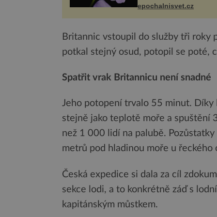
občas v přírodě stane – 
epochalnisvet.cz
nového výzkumu to můž
pro druhy vstupenka...
Britannic vstoupil do služby tři roky
potkal stejný osud, potopil se poté, 
Spatřit vrak Britannicu není snadné
Jeho potopení trvalo 55 minut. Díky b
stejně jako teplotě moře a spuštění 
než 1 000 lidí na palubě. Pozůstatky
metrů pod hladinou moře u řeckého 
Česká expedice si dala za cíl zdoku
sekce lodi, a to konkrétně záď s lod
kapitánským můstkem.