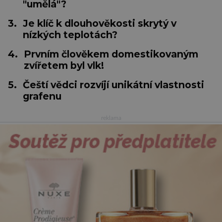
"umělá"?
3.
Je klíč k dlouhověkosti skrytý v
nízkých teplotách?
4.
Prvním člověkem domestikovaným
zvířetem byl vlk!
5.
Čeští vědci rozvíjí unikátní vlastnosti
grafenu
reklama