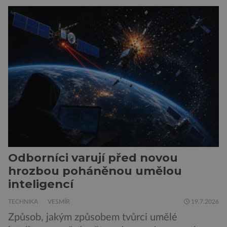
hustší než na Zemi a aby toho nebylo málo, z
oblaků se snáší kapky kyseliny sírové. Zkrátka,
není to prostředí, ve kterém by příčetný člověk
chtěl strávit […]
Odborníci varují před novou
hrozbou poháněnou umělou
inteligencí
TECHNIKA
VESMÍR
19.7.2026
Způsob, jakým způsobem tvůrci umělé