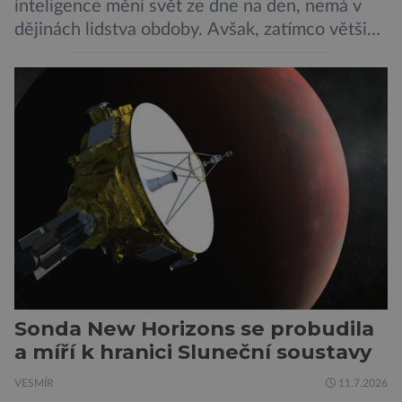
inteligence mění svět ze dne na den, nemá v
dějinách lidstva obdoby. Avšak, zatímco většina
pozornosti se soustředí na chatboty,
generování obrázků nebo automatizaci práce,
bezpečnostní experti upozorňují na mnohem
méně nápadné riziko. Podle některých
odborníků by už během příštích dvou let mohly
pokročilé systémy AI výrazně usnadnit
kybernetické útoky […]
Sonda New Horizons se probudila
a míří k hranici Sluneční soustavy
VESMÍR
11.7.2026