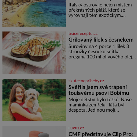
okouzlí
Italský ostrov je nejen místem
překrásných pláží, které se
vyrovnají těm exotickým.
Najdete na něm i spousty
zajímavostí k objevování.
Fascinující stará malebná
tisicereceptu.cz
městečka či třeba dechberoucí
Grilovaný lilek s česnekem
útesy. Druhý největší italský
Suroviny na 4 porce 1 lilek 3
ostrov o velikosti přibližně
stroužky česneku snítka
jedné třetiny České republiky
oregana 100 ml olivového oleje
vás ohromí nejen svými plážemi
sůl Postup Na mírně rozpálený
s bílým pískem jako v Karibiku,
gril nebo do grilovací hliníkové
ale i divokou krajinou, také
misky narovnejte nasucho
bohatou historií i
kolečka lilku.
luxusem.Zjistěte,
skutecnepribehy.cz
Svěřila jsem své trápení
toulavému psovi Bobimu
Moje dětství bylo těžké. Naše
maminka zemřela. Táta byl
despota. Jedinou mojí
spřízněnou duší se stal toulavý
pejsek Bobi. Doma jsem jako
dítě měla peklo. Maminka
iluxus.cz
zemřela, když jsem byla ještě
CMF představuje Clip Pro:
malá. Otec hodně pil a často