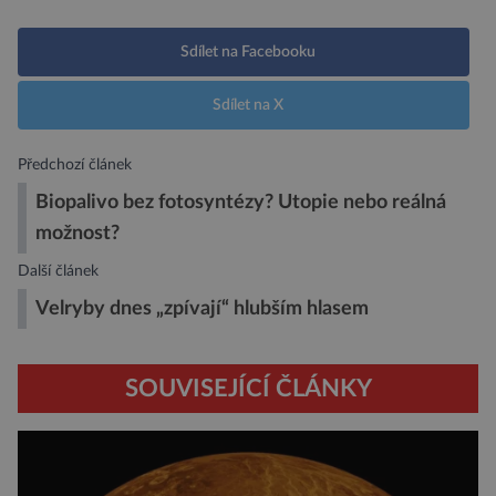
Sdílet na Facebooku
Sdílet na X
Předchozí článek
Biopalivo bez fotosyntézy? Utopie nebo reálná
možnost?
Další článek
Velryby dnes „zpívají“ hlubším hlasem
SOUVISEJÍCÍ ČLÁNKY