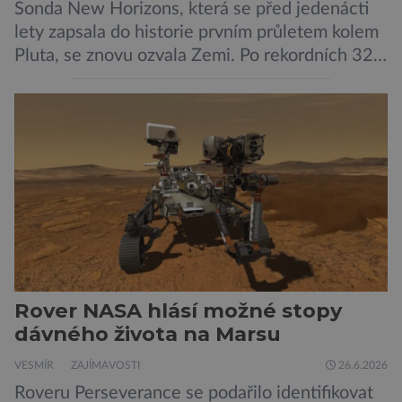
Sonda New Horizons, která se před jedenácti
lety zapsala do historie prvním průletem kolem
Pluta, se znovu ozvala Zemi. Po rekordních 321
dnech v hibernačním režimu se ve vzdálenosti
9,5 miliardy kilometrů od Země probrala a
podle NASA je ve výtečném stavu. Nyní ji čeká
další etapa její mise, jejíž ambicí je přinést
dosud nejpodrobnější […]
Rover NASA hlásí možné stopy
dávného života na Marsu
VESMÍR
ZAJÍMAVOSTI
26.6.2026
Roveru Perseverance se podařilo identifikovat