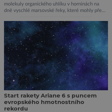
molekuly organického uhlíku v horninách na
dně vyschlé marsovské řeky, které mohly před
miliardami let vzniknout působením vody.
Svědčí snad o dávném životě na planetě?
Měření provedená přístrojem Sherloc,
umístěném na roveru Perseverance,
identifikovala organický uhlík v jílovcích z
výchozů, což jsou vyhaslé podzemní lávové
proudy vystupující na povrch, sopky […]
Start rakety Ariane 6 s puncem
evropského hmotnostního
rekordu