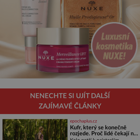
NENECHTE SI UJÍT DALŠÍ
ZAJÍMAVÉ ČLÁNKY
epochaplus.cz
Kufr, který se konečně
rozjede. Proč lidé čekají na
kolečka téměř pět tisíc let?