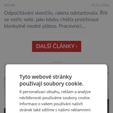
VESMÍR
22.6.2026
Odpočítávání skončilo, raketa odstartovala. Řítí
se vstříc nebi, jako kdyby chtěla protrhnout
blankytně modré plátno. Pracovníci
kosmodromu spolu s dalšími odborníky
sledujícími start pomalu ani nedýchají. Vyjde
všechno podle plánu, nebo se něco pokazí?
DALŠÍ ČLÁNKY ›
Ariane 6 – tak se nazývá systém nosných raket
Evropské kosmické agentury (ESA), který má
reklama
sloužit pro účely nejrůznějších vesmírných misí,
[…]
Tyto webové stránky
používají soubory cookie.
K personalizaci obsahu, reklam a analýze
návštěvnosti používáme soubory cookie.
Informace o vašem používání našich
stránek také sdílíme s našimi reklamními