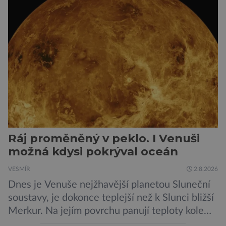
Ráj proměněný v peklo. I Venuši
možná kdysi pokrýval oceán
VESMÍR
2.8.2026
Dnes je Venuše nejžhavější planetou Sluneční
soustavy, je dokonce teplejší než k Slunci bližší
Merkur. Na jejím povrchu panují teploty kolem
464 °C, atmosféra je více než devadesátkrát