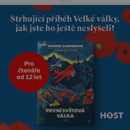
reklama
infekce parazitickou houbou a
že predátor dokáže ovládat jen
vývojově nesrovnatelně
jednodušší živočichy, než je
člověk. Najít skutečné zombie
není nic nemožného ani v naší
přírodě.