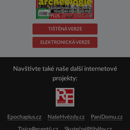
TIŠTĚNÁ VERZE
ELEKTRONICKÁ VERZE
Navštivte také naše další internetové
projekty:
Epochaplus.cz
NašeHvězdy.cz
PaníDomu.cz
TisíceReceptů.cz
SkutečnéPříběhy.cz