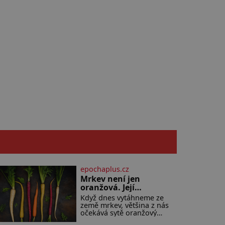
epochaplus.cz
Mrkev není jen
oranžová. Její
neuvěřitelný příběh
Když dnes vytáhneme ze
začíná fialovou barvou
země mrkev, většina z nás
očekává sytě oranžový
kořen. Jenže po většinu