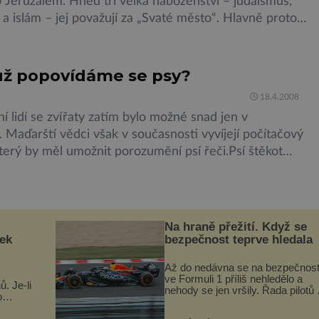
ko Jeruzalém. Hned tři velká náboženství – judaismus,
 a islám – jej považují za „Svaté město“. Hlavně proto
 staletí Jeruzalém místem mnoha krvavých
Starý zákon se z nemalé části odehrává právě v
 židé věří, že Bůh si toto město zvolil, […]
 už popovídáme se psy?
18.4.2008
 lidí se zvířaty zatím bylo možné snad jen v
 Maďarští vědci však v současnosti vyvíjejí počítačový
terý by měl umožnit porozumění psí řeči.Psí štěkot
byčejné monotónní hafání. Psi svým hlasovým projevem
dřit různé nálady a postoje, koneckonců i chlupatí
ají bohatý vnitřní život, který dovedou i vyjádřit
…]
Na hraně přežití. Když se
sek
bezpečnost teprve hledala
Až do nedávna se na bezpečnos
ve Formuli 1 příliš nehledělo a
. Je-li
nehody se jen vršily. Řada pilotů 
o
poznala na vlastní kůži, často s
vé a
trvalými následky nebo bohužel i