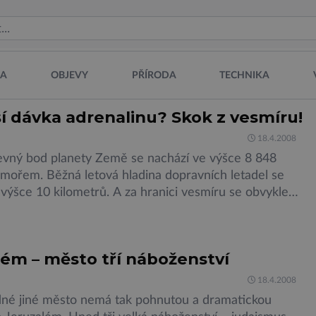
NA
OBJEVY
PŘÍRODA
TECHNIKA
í dávka adrenalinu? Skok z vesmíru!
18.4.2008
evný bod planety Země se nachází ve výšce 8 848
mořem. Běžná letová hladina dopravních letadel se
 výšce 10 kilometrů. A za hranici vesmíru se obvykle
ška sto kilometrů. Může někoho napadnout myšlenka
kové výšky?Může. Adrenalinové sporty jsou čím dál víc
ší. A čím více nebezpečí, tím […]
lém – město tří náboženství
18.4.2008
né jiné město nemá tak pohnutou a dramatickou