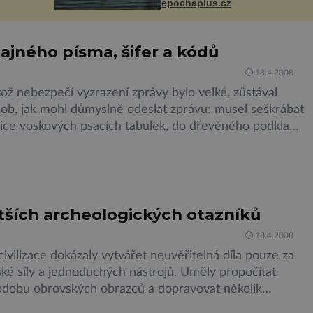
otný
epochaplus.cz
ztrátou života. Dnes
lantaci
nepochopiteln...
tajného písma, šifer a kódů
18.4.2008
kož nebezpečí vyzrazení zprávy bylo velké, zůstával
sob, jak mohl důmyslně odeslat zprávu: musel seškrábat
jice voskových psacích tabulek, do dřevěného podkladu
z o tom, co Xerxes hodlá podniknout a překrýt sdělení
m.Pak do vrstvy vosku vepsal nezávadnou zprávu.
obem bylo možné dopravit tabulky k cíli, aniž by
]
ětších archeologických otazníků
18.4.2008
ivilizace dokázaly vytvářet neuvěřitelná díla pouze za
ské síly a jednoduchých nástrojů. Uměly propočítat
dobu obrovských obrazců a dopravovat několik
n vážící kamenné bloky stovky kilometrů. Přesto často