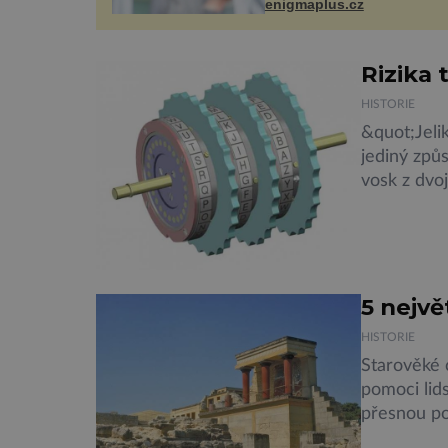
pacient může vést plnohodn
enigmaplus.cz
život. Ale co když při transp
nepřijímám...
Rizika 
HISTORIE
&quot;Jeli
jediný způ
vosk z dvo
vyrýt vzka
opět voske
Tímto způs
vyvolaly […
5 nejv
HISTORIE
Starověké c
pomoci lid
přesnou po
desítek tu