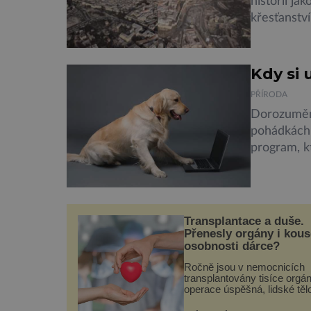
historii ja
křesťanství
je po celá
konfliktů.
Jeruzalémě,
Kdy si
PŘÍRODA
Dorozumění
pohádkách.
program, k
není jen o
dokáží vyjá
čtyřnožci m
navenek. [
Transplantace a duše.
Přenesly orgány i kou
osobnosti dárce?
Ročně jsou v nemocnicích
transplantovány tisíce orgánů
operace úspěšná, lidské těl
přijme darovaný orgán za s