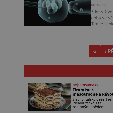
MEDICÍNA
5 let v živ
doba ve vě
Ten je zap
finančními
realizaci 
Objevován
«
‹ 
nejsemsama.cz
Tiramisu s
mascarpone a kávo
Slavný italský dezert je
ideální tečkou za
rodinným obědem i
slavnostní večeří a jeho