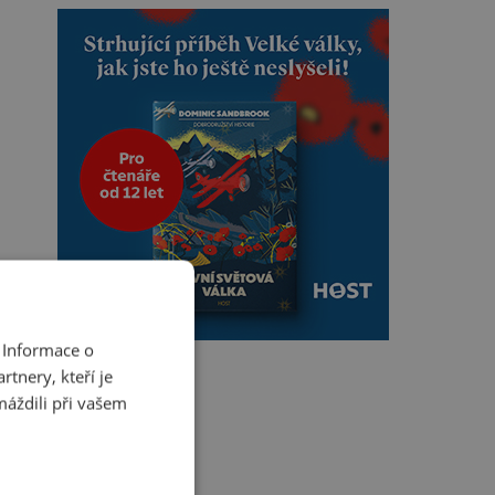
 Informace o
tnery, kteří je
máždili při vašem