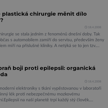
cholném rozkvětu zanikly a nikdo přesně neví proč.1.
loha: Atlantský oceánObdobí: 10. tisíciletí př. n.
plastická chirurgie měnit dílo
í poznatky: Atlantida je potopený ostrov […]
y?
18.4.2008
chirurgie se stala jedním z fenoménů dnešní doby. Tak
i občas s automobilem zamíří do servisu, především ženy
em míří na příslušné kliniky. A netýká se to jen tzv.
teré se chtějí radikálně „omladit“ – alespoň vizuálně.
to neobejde bez bolesti, výjimkou není ani ztráta krve,
i proti epilepsii: organická
oda
18.4.2008
moderní elektroniky s tkání vypěstovanou v laboratoři
účinný lék proti nebezpečnému mozkovému
Epilepsií na naší planetě trpí každý stý člověk.
metody léčby přitom nedokáží pomoci plné třetině z