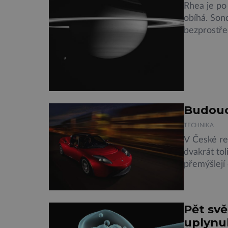
Rhea je po
obíhá. Son
bezprostře
byl totiž 
prstenec z
jim může py
Budouc
TECHNIKA
V České rep
dvakrát to
přemýšlejí
se dá výho
ekologické
Finančníci 
Pět sv
uplynul