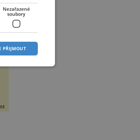
Nezařazené
soubory
E PŘIJMOUT
cz