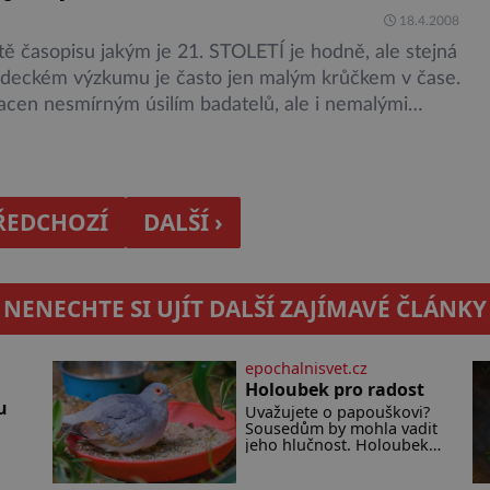
18.4.2008
otě časopisu jakým je 21. STOLETÍ je hodně, ale stejná
deckém výzkumu je často jen malým krůčkem v čase.
lacen nesmírným úsilím badatelů, ale i nemalými
 náklady. Vždyť na jeden nový lék od myšlenky až po
se odhadují náklady na 700 000 amerických dolarů!
í něčeho […]
PŘEDCHOZÍ
DALŠÍ ›
NENECHTE SI UJÍT DALŠÍ ZAJÍMAVÉ ČLÁNKY
epochalnisvet.cz
Holoubek pro radost
u
Uvažujete o papouškovi?
Sousedům by mohla vadit
jeho hlučnost. Holoubek
diamantový komunikuje
téměř neslyšitelným