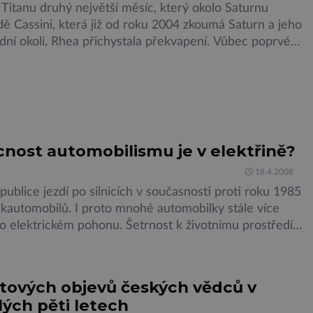
 Titanu druhý největší měsíc, který okolo Saturnu
dě Cassini, která již od roku 2004 zkoumá Saturn a jeho
dní okolí, Rhea přichystala překvapení. Vůbec poprvé
prstenec objeven u některého z měsíců. V současnosti je
nám u čtyř planet sluneční soustavy, kromě Saturnu se
šnit i Jupiter, […]
nost automobilismu je v elektřině?
18.4.2008
ublice jezdí po silnicích v současnosti proti roku 1985
likautomobilů. I proto mnohé automobilky stále více
 o elektrickém pohonu. Šetrnost k životnímu prostředí
dně zpeněžit. Automobilové společnosti dobře vědí, že
 přístupy se mohou stát součástí image dané značky.
a investoři si tuto skutečnost uvědomují, takže se v […]
ětových objevů českých vědců v
ých pěti letech