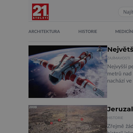
ARCHITEKTURA
HISTORIE
MEDICÍ
Největš
ZAJÍMAVOSTI
Nejvyšší p
metrů nad 
nachází ve
pokládá vý
skoku z ta
populárněj
Jeruza
HISTORIE
Zřejmě žád