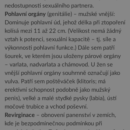
nedostupnosti sexuálního partnera.
Pohlavní orgány
(genitálie) – mužské vnější:
Dominuje pohlavní úd, jehož délka při ztopoření
kolísá mezi 11 až 22 cm. (Velikost nemá žádný
vztah k potenci, sexuální kapacitě – tj. síle a
výkonnosti pohlavní funkce.) Dále sem patří
šourek, ve kterém jsou uloženy párové orgány
– varlata, nadvarlata a chámovod. U žen se
vnější pohlavní orgány souhrnně označují jako
vulva. Patří sem poštěváček (klitoris; má
erektivní schopnost podobně jako mužský
penis), velké a malé stydké pysky (labia), ústí
močové trubice a vchod poševní.
Revirginace
– obnovení panenství v zemích,
kde je bezpodmínečnou podmínkou při