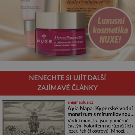
NENECHTE SI UJÍT DALŠÍ
ZAJÍMAVÉ ČLÁNKY
enigmaplus.cz
Ayia Napa: Kyperské vodní
monstrum s mírumilovnou
povahou
Vodní monstra jsou poměrně
častým koloritem nejrůznějších
jezer, řek či ostrovů. Mnozí