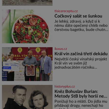
skeptici to přikládají hlavně
snaze dané místo zviditelnit a
přitáhnout k němu pozornost
tisicereceptu.cz
záhadám nakloněných turi
Čočkový salát se šunkou
Je lehký, zdravý, a když si k
němu dáte opečený chléb nebo
čerstvou bagetku, bude chutnat
jedna báseň. Suroviny 250 g
vaší oblíbené čočky 150 g
cherry rajčátek 1 velká červená
cibule 2 lžíce
iluxus.cz
Král vín začíná třetí dekádu
Největší český vinařský projekt
Král vín ve svém již
jednadvacátém ročníku
představil nejlepší domácí vína.
Ta vybírala odborná porota z
celkem 1260 vzorků od 157
vinařů. Král vín, který se – i pře
historyplus.cz
Kněz Bohuslav Burian:
Metody StB byly horší než
gestapácké trýznění
Ponižují ho a mlátí. Do jídla mu
přidávají drogy, nenechají ho