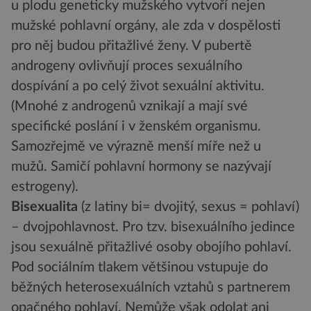
u plodu geneticky mužského vytvoří nejen
mužské pohlavní orgány, ale zda v dospělosti
pro něj budou přitažlivé ženy. V pubertě
androgeny ovlivňují proces sexuálního
dospívání a po celý život sexuální aktivitu.
(Mnohé z androgenů vznikají a mají své
specifické poslání i v ženském organismu.
Samozřejmě ve výrazně menší míře než u
mužů. Samičí pohlavní hormony se nazývají
estrogeny).
Bisexualita
(z latiny bi= dvojitý, sexus = pohlaví)
– dvojpohlavnost. Pro tzv. bisexuálního jedince
jsou sexuálně přitažlivé osoby obojího pohlaví.
Pod sociálním tlakem většinou vstupuje do
běžných heterosexuálních vztahů s partnerem
opačného pohlaví. Nemůže však odolat ani