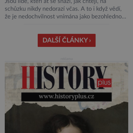
Jsou lidé, kteří ať se snaží, jak chtějí, na
schůzku nikdy nedorazí včas. A to i když vědí,
že je nedochvilnost vnímána jako bezohlednost
či projev nedostatečné úcty k protistraně.
Nejnovější průzkumy ukazují, že za to lidé, kteří
chodí chronicky pozdě, možná úplně nemohou.
DALŠÍ ČLÁNKY ›
Jaké jsou nejčastější příčiny nedochvilnosti? A
dá se s ní bojovat? […]
reklama