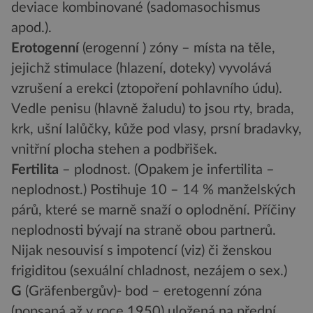
deviace kombinované (sadomasochismus
apod.).
Erotogenní
(erogenní ) zóny – místa na těle,
jejichž stimulace (hlazení, doteky) vyvolává
vzrušení a erekci (ztopoření pohlavního údu).
Vedle penisu (hlavně žaludu) to jsou rty, brada,
krk, ušní lalůčky, kůže pod vlasy, prsní bradavky,
vnitřní plocha stehen a podbřišek.
Fertilita
– plodnost. (Opakem je infertilita –
neplodnost.) Postihuje 10 – 14 % manželských
párů, které se marně snaží o oplodnění. Příčiny
neplodnosti bývají na straně obou partnerů.
Nijak nesouvisí s impotencí (viz) či ženskou
frigiditou (sexuální chladnost, nezájem o sex.)
G
(Gräfenbergův)- bod – eretogenní zóna
(popsaná až v roce 1950) uložená na přední