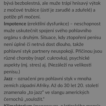
bývá bezbolestná, ale muže trápí hnisavý výtok
z močové trubice (ústí je zarudlé a zduřelé) a
potíže při močení.
Impotence
(erektilní dysfunkce) – neschopnost
muže uskutečnit spojení svého pohlavního
orgánu s druhým. Situace, kdy ztopoření penisu
není úplné či netrvá dost dlouho, takže
pohlavní styk partnery neuspokojí. Příčinou jsou
různé choroby (např. cukrovka), psychické
aspekty (mj. stres) aj. (Nezáleží na velikosti
penisu.)
Jazz
– označení pro pohlavní styk v mnoha
zemích západní Afriky. Až do 30 let 20. století
znamenalo „to jazz“ ve slangu amerických
černochů „souložit.“