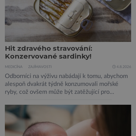
Hit zdravého stravování:
Konzervované sardinky!
MEDICÍNA
ZAJÍMAVOSTI
4.8.2026
Odborníci na výživu nabádají k tomu, abychom
alespoň dvakrát týdně konzumovali mořské
ryby, což ovšem může být zatěžující pro
peněženku. Dobrou zprávou je, že hvězdou
doporučení se nyní staly konzervované
sardinky, které si může dovolit opravdu každý
„Místo toho, aby poskytovaly izolované
mononutrienty, jsou rybí konzervy kompletní