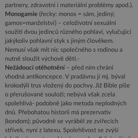
partnery, zdravotní i materiální problémy apod.).
Monogamie
(řecky: monos = sám, jediný;
gamos=manželství) – celoživotní sexuální
soužití dvou jedinců různého pohlaví, vylučující
jakýkoliv pohlavní styk s jiným člověkem.
Nemusí však mít nic společného s rodinou a
nutně sloužit výchově dětí.-
Nežádoucí otěhotnění
– před ním chrání
vhodná antikoncepce. V pradávnu jí mj. býval
krokodýlí trus vložený do pochvy. Již Bible píše
o přerušované souloži; nebývá však zcela
spolehlivá- podobně jako metoda neplodných
dnů. Přebohatou historii má prezervativ
(kondom); původně se vyráběl ze zvířecích
střívek, nyní z latexu. Spolehlivost se zvýší