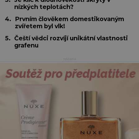
nízkých teplotách?
4.
Prvním člověkem domestikovaným
zvířetem byl vlk!
5.
Čeští vědci rozvíjí unikátní vlastnosti
grafenu
reklama