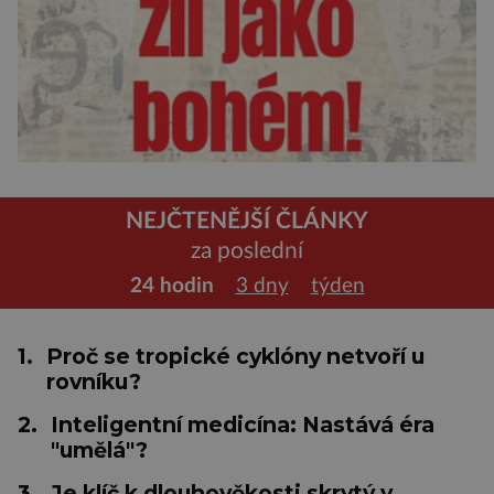
NEJČTENĚJŠÍ ČLÁNKY
za poslední
24 hodin
3 dny
týden
1.
Proč se tropické cyklóny netvoří u
rovníku?
2.
Inteligentní medicína: Nastává éra
"umělá"?
3.
Je klíč k dlouhověkosti skrytý v