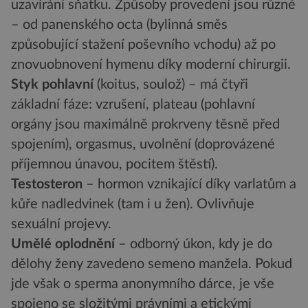
uzavírání sňatku. Způsoby provedení jsou různé
– od panenského octa (bylinná směs
způsobující stažení poševního vchodu) až po
znovuobnovení hymenu díky moderní chirurgii.
Styk pohlavní
(koitus, soulož) – má čtyři
základní fáze: vzrušení, plateau (pohlavní
orgány jsou maximálně prokrveny těsně před
spojením), orgasmus, uvolnění (doprovázené
příjemnou únavou, pocitem štěstí).
Testosteron
– hormon vznikající díky varlatům a
kůře nadledvinek (tam i u žen). Ovlivňuje
sexuální projevy.
Umělé oplodnění
– odborný úkon, kdy je do
dělohy ženy zavedeno semeno manžela. Pokud
jde však o sperma anonymního dárce, je vše
spojeno se složitými právními a etickými