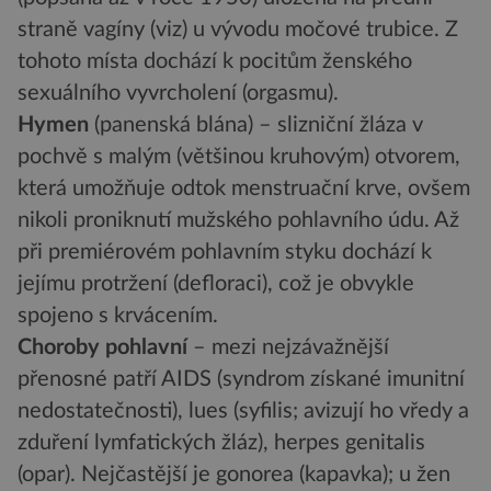
straně vagíny (viz) u vývodu močové trubice. Z
tohoto místa dochází k pocitům ženského
sexuálního vyvrcholení (orgasmu).
Hymen
(panenská blána) – slizniční žláza v
pochvě s malým (většinou kruhovým) otvorem,
která umožňuje odtok menstruační krve, ovšem
nikoli proniknutí mužského pohlavního údu. Až
při premiérovém pohlavním styku dochází k
jejímu protržení (defloraci), což je obvykle
spojeno s krvácením.
Choroby pohlavní
– mezi nejzávažnější
přenosné patří AIDS (syndrom získané imunitní
nedostatečnosti), lues (syfilis; avizují ho vředy a
zduření lymfatických žláz), herpes genitalis
(opar). Nejčastější je gonorea (kapavka); u žen