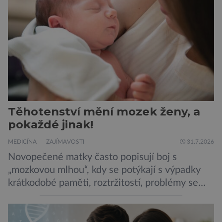
potravinou,“ říká nutriční specialista Colin
Robertson a zdůrazňuje […]
Těhotenství mění mozek ženy, a
pokaždé jinak!
MEDICÍNA
ZAJÍMAVOSTI
31.7.2026
Novopečené matky často popisují boj s
„mozkovou mlhou“, kdy se potýkají s výpadky
krátkodobé paměti, roztržitostí, problémy se
vyjádřit či neschopností udržet pozornost. Tyto
obtíže byly dlouhou dobu připisovány
nedostatku spánku a stresu při péči o