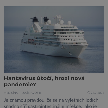
nenápadná. Nepůsobí bolest ani únavu. Člověk
o ní nemusí vědět celý život. Přesto může
jednou rozhodnout o zdraví jeho dítěte. Právě
to je případ řady dědičných onemocnění,
například cystické fibrózy, […]
Hantavirus útočí, hrozí nová
pandemie?
MEDICÍNA
ZAJÍMAVOSTI
28.7.2026
Je známou pravdou, že se na výletních lodích
snadno šíří gastrointestinální infekce, jako je