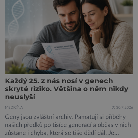
novorozence. Nyní se však ukazuje, že za tím
stojí změny v mozku vyvolané těhotenstvím!
Poporodní mozková mlha, v angličtině […]
Každý 25. z nás nosí v genech
skryté riziko. Většina o něm nikdy
neuslyší
MEDICÍNA
30.7.2026
Geny jsou zvláštní archiv. Pamatují si příběhy
našich předků po tisíce generací a občas v nich
zůstane i chyba, která se tiše dědí dál. Je