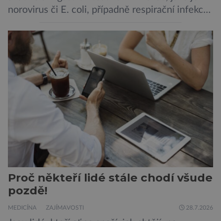
norovirus či E. coli, případně respirační infekce,
jak tomu bylo na počátku pandemie covidu.
Ovšem slyšet o prvním ohnisku hantaviru na
výletní lodi bylo znepokojivé i pro odborníky.
Zdá se, že nebezpečí bylo prozatím zažehnáno.
Máme se bát nové pandemie? Hantavirus […]
Proč někteří lidé stále chodí všude
pozdě!
MEDICÍNA
ZAJÍMAVOSTI
28.7.2026