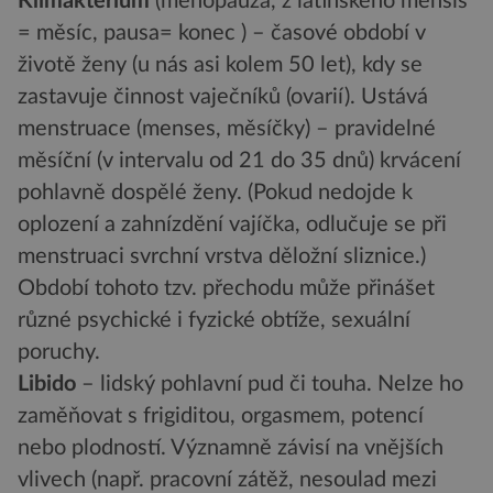
Klimakterium
(menopauza, z latinského mensis
= měsíc, pausa= konec ) – časové období v
životě ženy (u nás asi kolem 50 let), kdy se
zastavuje činnost vaječníků (ovarií). Ustává
menstruace (menses, měsíčky) – pravidelné
měsíční (v intervalu od 21 do 35 dnů) krvácení
pohlavně dospělé ženy. (Pokud nedojde k
oplození a zahnízdění vajíčka, odlučuje se při
menstruaci svrchní vrstva děložní sliznice.)
Období tohoto tzv. přechodu může přinášet
různé psychické i fyzické obtíže, sexuální
poruchy.
Libido
– lidský pohlavní pud či touha. Nelze ho
zaměňovat s frigiditou, orgasmem, potencí
nebo plodností. Významně závisí na vnějších
vlivech (např. pracovní zátěž, nesoulad mezi