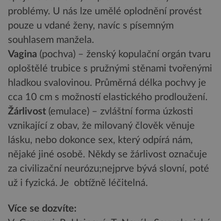
problémy. U nás lze umělé oplodnění provést
pouze u vdané ženy, navíc s písemným
souhlasem manžela.
Vagina
(pochva) – ženský kopulační orgán tvaru
oploštělé trubice s pružnými stěnami tvořenými
hladkou svalovinou. Průměrná délka pochvy je
cca 10 cm s možností elastického prodloužení.
Žárlivost
(emulace) – zvláštní forma úzkosti
vznikající z obav, že milovaný člověk věnuje
lásku, nebo dokonce sex, který odpírá nám,
nějaké jiné osobě. Někdy se žárlivost označuje
za civilizační neurózu;nejprve bývá slovní, poté
už i fyzická. Je obtížně léčitelná.
Více se dozvíte: