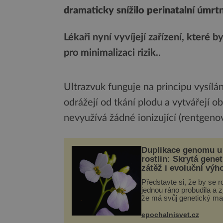
dramaticky snížilo perinatalní úmr
Lékaři nyní vyvíjejí zařízení, které
pro minimalizaci rizik.
.
Ultrazvuk funguje na principu vysílá
odrážejí od tkání plodu a vytvářejí o
nevyužívá žádné ionizující (rentgenov
Duplikace genomu u
rostlin: Skrytá genet
zátěž i evoluční výh
Představte si, že by se ro
jednou ráno probudila a zji
že má svůj genetický ma
celý dvakrát. Přesně to 
občas v přírodě stane – 
epochalnisvet.cz
nového výzkumu to můž