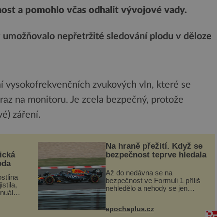
tnost a pomohlo včas odhalit vývojové vady.
 by umožňovalo nepřetržité sledování plodu v děloze
ní vysokofrekvenčních zvukových vln, které se
braz na monitoru. Je zcela bezpečný, protože
é) záření.
Na hraně přežití. Když se
ická
bezpečnost teprve hledala
oda
Až do nedávna se na
stlina
bezpečnost ve Formuli 1 příliš
stila,
nehledělo a nehody se jen
nuál
vršily. Řada pilotů to poznala na
se
vlastní kůži, často s trvalými
a podle
epochaplus.cz
následky nebo bohužel i ztrátou
e být