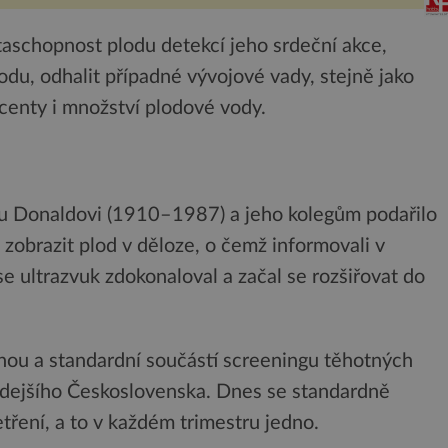
života. Dnes nepochopiteln...
aschopnost plodu detekcí jeho srdeční akce,
odu, odhalit případné vývojové vady, stejně jako
acenty i množství plodové vody.
nu Donaldovi (1910–1987) a jeho kolegům podařilo
zobrazit plod v děloze, o čemž informovali v
e ultrazvuk zdokonaloval a začal se rozšiřovat do
ěžnou a standardní součástí screeningu těhotných
hdejšího Československa. Dnes se standardně
tření, a to v každém trimestru jedno.