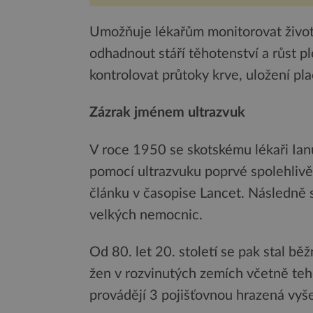
pro druhy vstupenka...
Umožňuje lékařům monitorovat život
odhadnout stáří těhotenství a růst pl
kontrolovat průtoky krve, uložení pl
Zázrak jménem ultrazvuk
V roce 1950 se skotskému lékaři Ia
pomocí ultrazvuku poprvé spolehlivě 
článku v časopise Lancet. Následně s
velkých nemocnic.
Od 80. let 20. století se pak stal b
žen v rozvinutých zemích včetně te
provádějí 3 pojišťovnou hrazená vyše