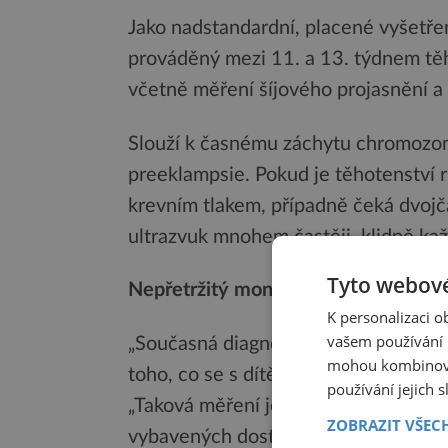
Jako nadstandardní, placené vyšetře
prováděný mezi 11. a 13. týdnem těh
včetně měření šíjového projasnění a
Slouží k časnému záchytu chromozom
preeklampsie. Pokud je těhotenství r
krevním tlakem, případně čeká dvojča
ultrazvuk mnohem častěji, klidně kaž
Tyto webové
Nepřetržitý monitoring plodu v dělo
K personalizaci 
vašem používání n
„Současná diagnostická zařízení jso
mohou kombinovat
toho, co se s dítětem děje,“ domnívá
používání jejich 
„Taková měření je navíc možná prová
ZOBRAZIT VŠEC
vybavených dostatečně kvalitním ul