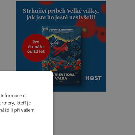
 Informace o
tnery, kteří je
máždili při vašem