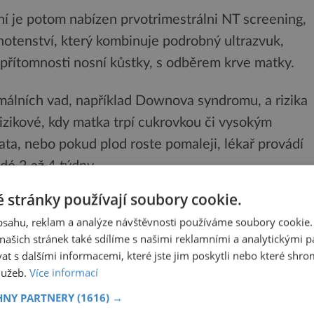
ní je potom nabízen prvotrimestrálni NT screening,
otenství, který kombinuje podrobný ultrazvuk,
 přítomnosti nosní kůstky, s odběrem krve matky.
álních vad, například Downova syndromu, a rizika
izikové, kdy matka trpí cukrovkou či vysokým
ta, nebo pokud plod roste pomaleji, lékař provádí
dé 2 až 4 týdny.
 stránky používají soubory cookie.
ze
obsahu, reklam a analýze návštěvnosti používáme soubory cookie.
ašich stránek také sdílíme s našimi reklamními a analytickými par
u nepravidelná – dokážou zachytit pouze snímek
 s dalšími informacemi, které jste jim poskytli nebo které shro
 se profesor Sheng Xu ze Stanfordské univerzity.
služeb.
Více informací
dět pouze v nemocnici či ordinaci gynekologa,
HNY PARTNERY
(1616) →
trazvukem.