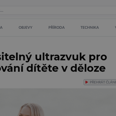
NA
OBJEVY
PŘÍRODA
TECHNIKA
sitelný ultrazvuk pro
vání dítěte v děloze
PŘEHRÁT
ČLÁN