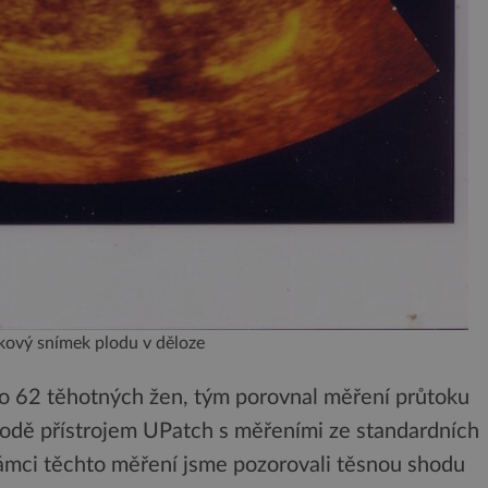
kový snímek plodu v děloze
lo 62 těhotných žen, tým porovnal měření průtoku
dě přístrojem UPatch s měřeními ze standardních
 rámci těchto měření jsme pozorovali těsnou shodu