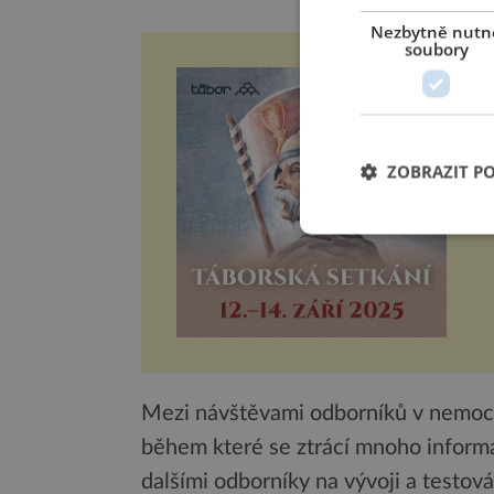
Nezbytně nutn
soubory
T
L
T
v
n
ZOBRAZIT P
Mezi návštěvami odborníků v nemocni
během které se ztrácí mnoho informac
dalšími odborníky na vývoji a testov