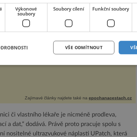
é
Výkonové
Soubory cílení
Funkční soubory
soubory
ÁBORSKÁ SETKÁNÍ 2025.
etošní 33. ročník mezinárodního historického festivalu
áborská setkání bude důstojnou připomínkou dvou loňských
ýznamných výročí: 600 let od úmrtí nikdy v poli
eporaženého hejtmana Jana Žižky z Tr...
ODROBNOSTI
VŠE ODMÍTNOUT
VŠ
Zajímavé články najdete také na
epochanacestach.cz
ci či vlastního lékaře je nicméně prodleva,
í a dat,“ dodává. Právě proto pracuje spolu s
ání nositelné ultrazvukové náplasti UPatch, která