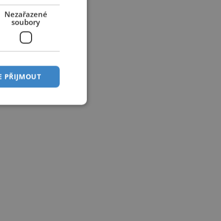
Nezařazené
soubory
E PŘIJMOUT