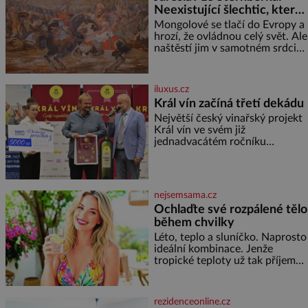
režiséra vychladne,
Neexistující šlechtic, který
z Moravy vyžene Mongoly
Mongolové se tlačí do Evropy a
hrozí, že ovládnou celý svět. Ale
naštěstí jim v samotném srdci
Evropy stojí v cestě malé, ale
silné království, které dokáže
dobyvatelské hordy zastavit. Co
iluxus.cz
nedokáže žádná z asijských říší,
Král vín začíná třetí dekádu
co nedokážou Němci – to
Největší český vinařský projekt
dokáže český král. Nebo že by
Král vín ve svém již
ne? Mongolové od roku 1223
jednadvacátém ročníku
postupují podél Kaspického a
představil nejlepší domácí vína.
Azovského moře,
Ta vybírala odborná porota z
celkem 1260 vzorků od 157
vinařů. Král vín, který se – i pře
nejsemsama.cz
Ochlaďte své rozpálené tělo
během chvilky
Léto, teplo a sluníčko. Naprosto
ideální kombinace. Jenže
tropické teploty už tak příjemné
nejsou. Víte, jakými potravinami
se můžete rychle ochladit? K
dyž se nám tropy zaryjí pod
rezidenceonline.cz
kůži, hledáme úlevu v bazénu