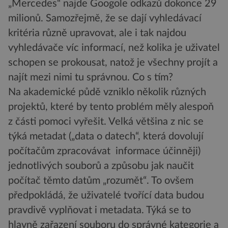
„Mercedes“ najde Googole odkazů dokonce 29
milionů. Samozřejmě, že se dají vyhledávací
kritéria různě upravovat, ale i tak najdou
vyhledávače víc informací, než kolika je uživatel
schopen se prokousat, natož je všechny projít a
najít mezi nimi tu správnou. Co s tím?
Na akademické půdě vzniklo několik různých
projektů, které by tento problém měly alespoň
z části pomoci vyřešit. Velká většina z nic se
týká metadat („data o datech“, která dovolují
počítačům zpracovávat informace účinněji)
jednotlivých souborů a způsobu jak naučit
počítač těmto datům „rozumět“. To ovšem
předpokládá, že uživatelé tvořící data budou
pravdivě vyplňovat i metadata. Týká se to
hlavně zařazení souboru do správné kategorie a