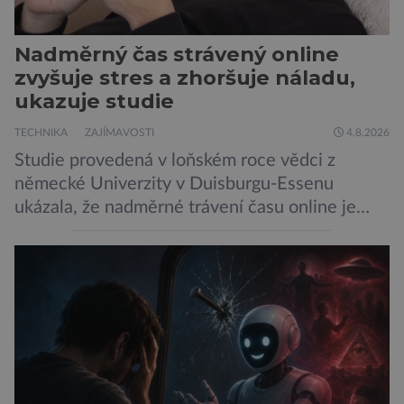
Nadměrný čas strávený online
zvyšuje stres a zhoršuje náladu,
ukazuje studie
TECHNIKA
ZAJÍMAVOSTI
4.8.2026
Studie provedená v loňském roce vědci z
německé Univerzity v Duisburgu-Essenu
ukázala, že nadměrné trávení času online je
spojeno s vyšší úrovní stresu, horší náladou a
vede k zanedbávání dalších aktivit. Zúčastnilo
se jí 900 dospělých Němců, kteří uvedli, že se v
posledním roce alespoň jednou zapojili do hraní
her, sledování pornografie, sledování sociálních
sítí […]