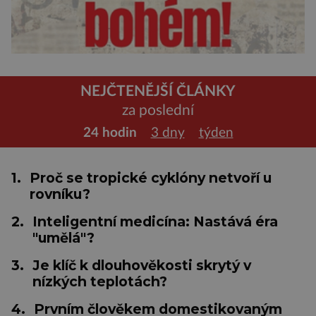
NEJČTENĚJŠÍ ČLÁNKY
za poslední
24 hodin
3 dny
týden
1.
Proč se tropické cyklóny netvoří u
rovníku?
2.
Inteligentní medicína: Nastává éra
"umělá"?
3.
Je klíč k dlouhověkosti skrytý v
nízkých teplotách?
4.
Prvním člověkem domestikovaným