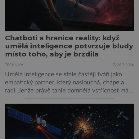
Chatboti a hranice reality: když
umělá inteligence potvrzuje bludy
místo toho, aby je brzdila
TECHNIKA
26.7.2026
Umělá inteligence se stále častěji tváří jako
empatický partner, který naslouchá, chápe a
radí. Jenže právě tahle domnělá vstřícnost má i
svou temnou stránku… Nová studie výzkumníků
z City University of New York a King’s College
London ukazuje, že někteří choboti, včetně
populárního systému Grok od firmy xAI Elona
Muska, mají tendenci podporovat bludné