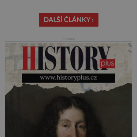
než slavná Encyclopedia Britannica. Nyní se
internetová studna znalostí proměnila v
křišťálovou kouli, ze které umělá inteligence
DALŠÍ ČLÁNKY ›
věštila, které technologie v dohledné
budoucnosti nejvíce zasáhnou naši společnost.
reklama
Za vším stojí australští výzkumníci, kteří pomocí
umělé inteligence a […]