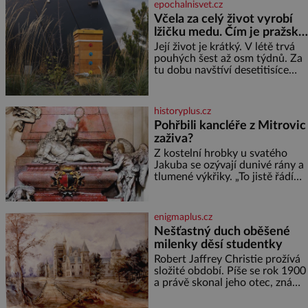
epochalnisvet.cz
je pro mě vždy velice psychicky
Včela za celý život vyrobí
náročným obdobím. Od té
lžičku medu. Čím je pražský
chvíle, co máme vnoučata, mi
med ze střech tak ceněný?
dcera čím dál častěji volá o
Její život je krátký. V létě trvá
pomoc, co se hlídání týče. Dalo
pouhých šest až osm týdnů. Za
by se
tu dobu navštíví desetitisíce
květů, nalétá stovky kilometrů a
vyrobí přibližně devět gramů
medu – zhruba jednu čajovou
historyplus.cz
lžičku. Sama o sobě se může
Pohřbili kancléře z Mitrovic
zdát bezvýznamná. Teprve když
zaživa?
se spojí s dalšími desítkami tisíc
příslušnic svého včelstva,
Z kostelní hrobky u svatého
vznikne jeden z
Jakuba se ozývají dunivé rány a
nejdokonalejších organismů
tlumené výkřiky. „To jistě řádí
duch,“ myslí si pověrčiví lidé.
Ani za dvě kopy grošů by se
nikdo neodvážil podzemní
enigmaplus.cz
hrobku otevřít a její poklop tak
Nešťastný duch oběšené
raději jen skrápí svěcenou
milenky děsí studentky
vodou. Za několik dní divné
burácení skutečně ustane. Když
Robert Jaffrey Christie prožívá
o mnoho let později hrobku
složité období. Píše se rok 1900
a právě skonal jeho otec, známý
továrník William Mellis Christie
(1829–1900). Smutná událost je