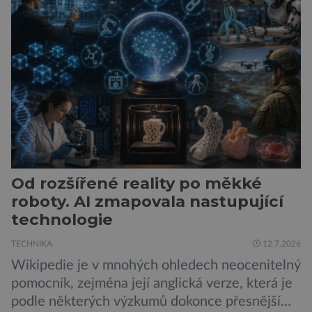
ukazuje, že i kompaktní elektromobil může být
autem, se kterým bez obav vyrazíte za hranice
města Peugeot se u modelu 208 trefil do
černého už […]
Od rozšířené reality po měkké
roboty. AI zmapovala nastupující
technologie
TECHNIKA
12.7.2026
Wikipedie je v mnohých ohledech neocenitelný
pomocník, zejména její anglická verze, která je
podle některých výzkumů dokonce přesnější