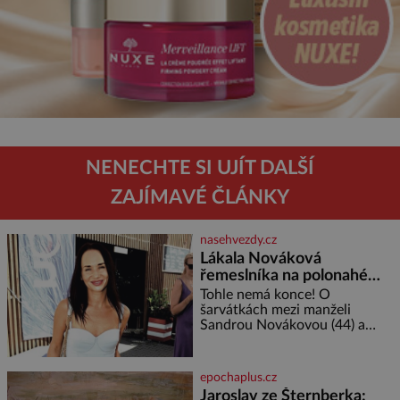
NENECHTE SI UJÍT DALŠÍ
ZAJÍMAVÉ ČLÁNKY
nasehvezdy.cz
Lákala Nováková
řemeslníka na polonahé
tělo!
Tohle nemá konce! O
šarvátkách mezi manželi
Sandrou Novákovou (44) a
Vojtěchem Moravcem (39) se
toho napsalo už hodně. Ale kdo
by doufal, že horká zem u
epochaplus.cz
herečky ze seriálu Ulice a
Jaroslav ze Šternberka: