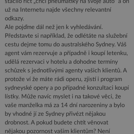
stačilo říct „chci pneumatiky na svoje auto“ a on
už na Internetu najde všechny relevantní
odkazy.
Ale pojďme dál než jen k vyhledávání.
Představte si například, že odlétáte na služební
cestu dejme tomu do australského Sydney. Váš
agent vám rezervuje a případně i koupí letenku,
udělá rezervaci v hotelu a dohodne termíny
schůzek s jednotlivými agenty vašich klientů. A
protože ví že máte rádi operu, zjistí i program
sydneyské opery a po případné konzultaci koupí
lístky. Může navíc myslet i na takové věci, že
vaše manželka má za 14 dní narozeniny a bylo
by vhodné jí ze Sydney přivézt nějakou
drobnost. A pokud budete chtít věnovat
nějakou pozornost vašim klientům? Není