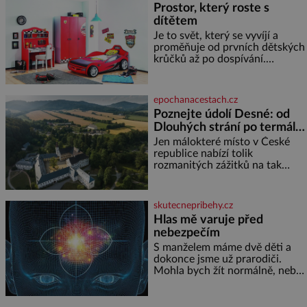
Prostor, který roste s
nebo pomocí klimatizace. Jenže
dítětem
ne vždycky můžeme být v jejich
blízkosti. Nemusíte však zoufat.
Je to svět, který se vyvíjí a
Pokud budete mít promyšlený
proměňuje od prvních dětských
jídelníček, žadné pařáky si na
krůčků až po dospívání.
vás
Správně navržený pokoj
podporuje bezpečí, kreativitu,
soustředění i odpočinek a
epochanacestach.cz
reaguje na každou etapu života
Poznejte údolí Desné: od
a specifické potřeby dítěte. Pro
Dlouhých strání po termální
nejmenší je klíčová
prameny
jednoduchost, měkkost a
Jen málokteré místo v České
bezpečí, proto by pokoj
republice nabízí tolik
miminka měl působit především
rozmanitých zážitků na tak
klidně a útulně. Předškolní věk
malém území jako údolí řeky
je
Desné v srdci Jeseníků. Během
jediného dne můžete
skutecnepribehy.cz
nahlédnout do útrob jedné z
Hlas mě varuje před
nejvýznamnějších vodních
nebezpečím
elektráren v Evropě, vydat se na
horské hřebeny, projet se na
S manželem máme dvě děti a
koloběžce a den zakončit
dokonce jsme už prarodiči.
poznáváním památek ve
Mohla bych žít normálně, nebýt
Velkých Losinách nebo v
jedné zásadní změny, která mi
termálním
nabourala mysl. Živím se jako
mzdová účetní a konec měsíce