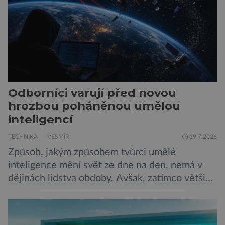
představy […]
Odborníci varují před novou
hrozbou poháněnou umělou
inteligencí
TECHNIKA
VESMÍR
19.7.2026
Způsob, jakým způsobem tvůrci umělé
inteligence mění svět ze dne na den, nemá v
dějinách lidstva obdoby. Avšak, zatímco většina
pozornosti se soustředí na chatboty,
generování obrázků nebo automatizaci práce,
bezpečnostní experti upozorňují na mnohem