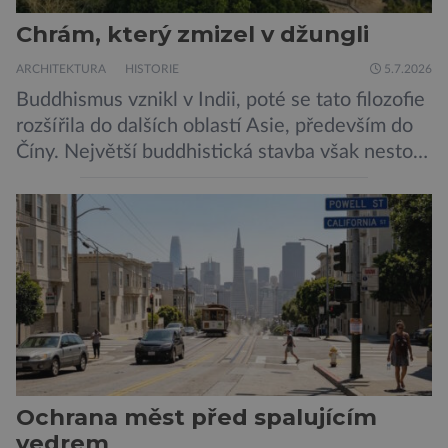
Chrám, který zmizel v džungli
ARCHITEKTURA
HISTORIE
5.7.2026
Buddhismus vznikl v Indii, poté se tato filozofie
rozšířila do dalších oblastí Asie, především do
Číny. Největší buddhistická stavba však nestojí
ani v Říši středu, ani v bývalé perle britského
impéria. Nalezneme jej na Jávě, exotickém
ostrově, který patří Indonésii Velkolepý chrám
zvaný Borobudur vznikl někdy kolem roku 800.
Historici odhadují, že práce na chrámu […]
Ochrana měst před spalujícím
vedrem