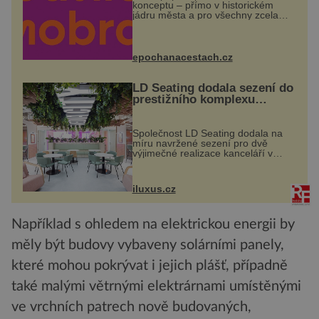
konceptu – přímo v historickém
jádru města a pro všechny zcela
zdarma. Hlavní program se
odehraje na Karlově a Husově
náměstí. Návštěvníci se mohou těšit
na víno, burčák, pes...
epochanacestach.cz
LD Seating dodala sezení do
prestižního komplexu
MediaCityUK v Salfordu
Společnost LD Seating dodala na
míru navržené sezení pro dvě
výjimečné realizace kanceláří v
areálu MediaCityUK v anglickém
Salfordu – konkrétně do budov Blue
Tower a Orange Tower. Komplex
iluxus.cz
budov Media...
Například s ohledem na elektrickou energii by
měly být budovy vybaveny solárními panely,
které mohou pokrývat i jejich plášť, případně
také malými větrnými elektrárnami umístěnými
ve vrchních patrech nově budovaných,