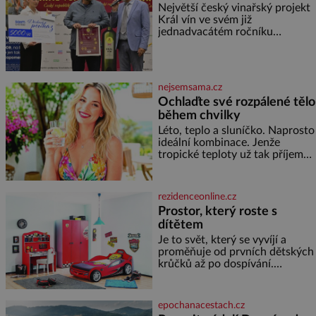
Největší český vinařský projekt
dokáže český král. Nebo že by
Král vín ve svém již
ne? Mongolové od roku 1223
jednadvacátém ročníku
postupují podél Kaspického a
představil nejlepší domácí vína.
Azovského moře,
Ta vybírala odborná porota z
celkem 1260 vzorků od 157
vinařů. Král vín, který se – i pře
nejsemsama.cz
Ochlaďte své rozpálené tělo
během chvilky
Léto, teplo a sluníčko. Naprosto
ideální kombinace. Jenže
tropické teploty už tak příjemné
nejsou. Víte, jakými potravinami
se můžete rychle ochladit? K
dyž se nám tropy zaryjí pod
rezidenceonline.cz
kůži, hledáme úlevu v bazénu
Prostor, který roste s
nebo pomocí klimatizace. Jenže
dítětem
ne vždycky můžeme být v jejich
blízkosti. Nemusíte však zoufat.
Je to svět, který se vyvíjí a
Pokud budete mít promyšlený
proměňuje od prvních dětských
jídelníček, žadné pařáky si na
krůčků až po dospívání.
vás
Správně navržený pokoj
podporuje bezpečí, kreativitu,
soustředění i odpočinek a
epochanacestach.cz
reaguje na každou etapu života