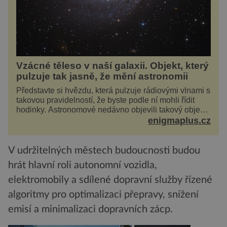
Vzácné těleso v naší galaxii. Objekt, který
pulzuje tak jasně, že mění astronomii
Představte si hvězdu, která pulzuje rádiovými vlnami s
takovou pravidelností, že byste podle ní mohli řídit
hodinky. Astronomové nedávno objevili takový objekt
v naší vlastní galaxii, ale jeho chování...
enigmaplus.cz
V udržitelných městech budoucnosti budou
hrát hlavní roli autonomní vozidla,
elektromobily a sdílené dopravní služby řízené
algoritmy pro optimalizaci přepravy, snížení
emisí a minimalizaci dopravních zácp.