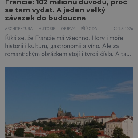
Francie: 102 milionů důvodů, proč
se tam vydat. A jeden velký
závazek do budoucna
ARCHITEKTURA
HISTORIE
OBJEVY
PŘÍRODA
7.3.2026
Říká se, že Francie má všechno. Hory i moře,
historii i kulturu, gastronomii a víno. Ale za
romantickým obrázkem stojí i tvrdá čísla. A ta
jsou ohromující. Představte si zemi jako
obrovskou scénu. Každý rok na ni vstoupí sto
milionů lidí. Někteří hledají umění. Jiní
gastronomii. Další hory nebo moře. Francie si v
roce 2025 […]