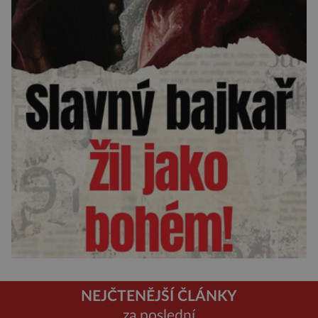
NEJČTENĚJŠÍ ČLÁNKY
za poslední