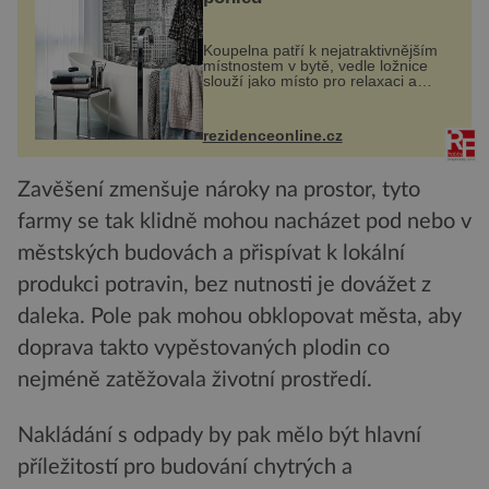
Koupelna patří k nejatraktivnějším
místnostem v bytě, vedle ložnice
slouží jako místo pro relaxaci a
odpočinek. Koupelnový textil –
ručníky, osušky a koberečky –
mohou jako mávnutím kouzelného
rezidenceonline.cz
proutku...
Zavěšení zmenšuje nároky na prostor, tyto
farmy se tak klidně mohou nacházet pod nebo v
městských budovách a přispívat k lokální
produkci potravin, bez nutnosti je dovážet z
daleka. Pole pak mohou obklopovat města, aby
doprava takto vypěstovaných plodin co
nejméně zatěžovala životní prostředí.
Nakládání s odpady by pak mělo být hlavní
příležitostí pro budování chytrých a