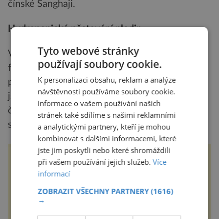
čínské Šanghaji.
Hydroponické pěstování plodin
Tyto webové stránky
Ve městech by měly být budovány vertikální
používají soubory cookie.
farmy a hydroponické systémy pro pěstování
K personalizaci obsahu, reklam a analýze
plodin. Tyto systémy nevyžadují půdu, rostliny
návštěvnosti používáme soubory cookie.
jsou pěstovány v živném roztoku bez půdy,
Informace o vašem používání našich
často je přitom sluneční světlo nahrazováno
stránek také sdílíme s našimi reklamními
silnými LED diodami.
a analytickými partnery, kteří je mohou
kombinovat s dalšími informacemi, které
jste jim poskytli nebo které shromáždili
ZÁBOŘSKÁ POUŤ 2025
při vašem používání jejich služeb.
Více
informací
Tradiční Zábořská pouť, která se
koná v neděli 7.9.2025 od 11:00
ZOBRAZIT VŠECHNY PARTNERY
(1616)
hod. u kostela v Záboří, části obce
→
Kly u Mělníka. V programu
naleznete komentovanou prohlídku
kostela, dobovou hudbu, řemesla,