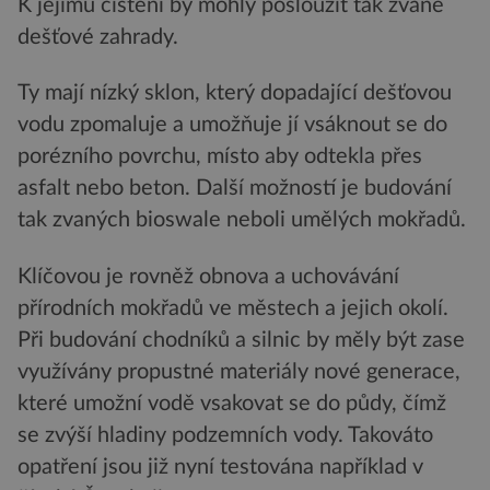
K jejímu čištění by mohly posloužit tak zvané
dešťové zahrady.
Ty mají nízký sklon, který dopadající dešťovou
vodu zpomaluje a umožňuje jí vsáknout se do
porézního povrchu, místo aby odtekla přes
asfalt nebo beton. Další možností je budování
tak zvaných bioswale neboli umělých mokřadů.
Klíčovou je rovněž obnova a uchovávání
přírodních mokřadů ve městech a jejich okolí.
Při budování chodníků a silnic by měly být zase
využívány propustné materiály nové generace,
které umožní vodě vsakovat se do půdy, čímž
se zvýší hladiny podzemních vody. Takováto
opatření jsou již nyní testována například v