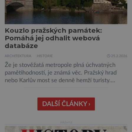
Kouzlo pražských památek:
Pomáhá jej odhalit webová
databáze
ARCHITEKTURA
HISTORIE
25.2.2026
Že je stověžatá metropole plná úchvatných
pamětihodností, je známá věc. Pražský hrad
nebo Karlův most se denně hemží turisty.
Ovšem svou pozornost si zaslouží i mnoho
jiných uměleckých skvostů. Začít se v nich
pořádně orientovat mohou lidé díky webové
DALŠÍ ČLÁNKY ›
databázi, kterou tvoří pracovníci Ústavu dějin
umění Akademie věd ČR v čele s Markétou
reklama
Svobodovou. Experti […]