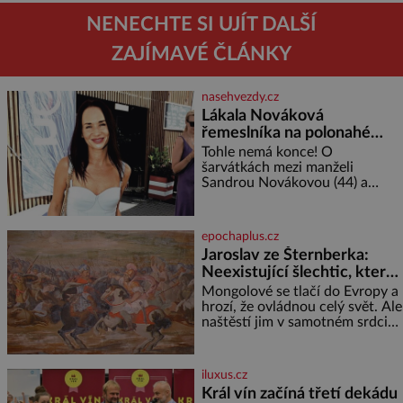
NENECHTE SI UJÍT DALŠÍ
ZAJÍMAVÉ ČLÁNKY
nasehvezdy.cz
Lákala Nováková
řemeslníka na polonahé
tělo!
Tohle nemá konce! O
šarvátkách mezi manželi
Sandrou Novákovou (44) a
Vojtěchem Moravcem (39) se
toho napsalo už hodně. Ale kdo
by doufal, že horká zem u
epochaplus.cz
herečky ze seriálu Ulice a
Jaroslav ze Šternberka:
režiséra vychladne,
Neexistující šlechtic, který
z Moravy vyžene Mongoly
Mongolové se tlačí do Evropy a
hrozí, že ovládnou celý svět. Ale
naštěstí jim v samotném srdci
Evropy stojí v cestě malé, ale
silné království, které dokáže
dobyvatelské hordy zastavit. Co
iluxus.cz
nedokáže žádná z asijských říší,
Král vín začíná třetí dekádu
co nedokážou Němci – to