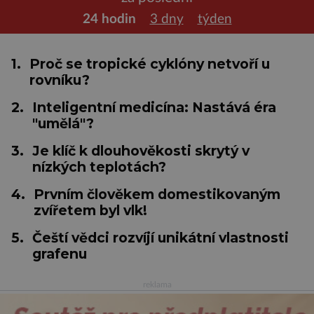
24 hodin
3 dny
týden
1.
Proč se tropické cyklóny netvoří u
rovníku?
2.
Inteligentní medicína: Nastává éra
"umělá"?
3.
Je klíč k dlouhověkosti skrytý v
nízkých teplotách?
4.
Prvním člověkem domestikovaným
zvířetem byl vlk!
5.
Čeští vědci rozvíjí unikátní vlastnosti
grafenu
reklama