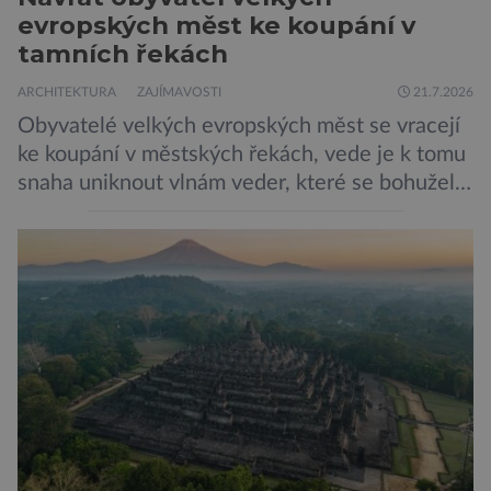
evropských měst ke koupání v
tamních řekách
ARCHITEKTURA
ZAJÍMAVOSTI
21.7.2026
Obyvatelé velkých evropských měst se vracejí
ke koupání v městských řekách, vede je k tomu
snaha uniknout vlnám veder, které se bohužel
stávají běžnou součástí letních dní nejen
Evropanů. Představitelé měst se snaží řeky
udržet vhodné ke koupání, což na řadě míst
není snadné… Až do začátku 20. století bylo
koupání v městských řekách běžnou […]