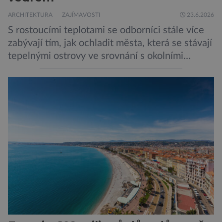
ARCHITEKTURA
ZAJÍMAVOSTI
23.6.2026
S rostoucími teplotami se odborníci stále více
zabývají tím, jak ochladit města, která se stávají
tepelnými ostrovy ve srovnání s okolními
předměstími a pro své obyvatele představují
během vln veder ohrožení na životě. Jak z nich
opět udělat oázy života? Většina velkých měst
se potýká s tmavými asfaltovými povrchy,
vozidly vypouštějícími výfukové plyny a
budovami, […]