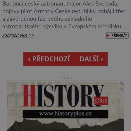
Budoucí český astronaut major Aleš Svoboda,
bojový pilot Armády České republiky, zahájil třetí
a závěrečnou fázi svého základního
astronautského výcviku v Evropském středisku
astronautů (ESA) v Kolíně nad Rýnem.
zobrazit více >>
PŘEHRÁT
Dvouměsíční intenzivní program o rozsahu 187
hodin je zaměřen na praktické dovednosti
potřebné pro práci na oběžné dráze a
‹ PŘEDCHOZÍ
DALŠÍ ›
představuje další krok na cestě k účasti […]
reklama