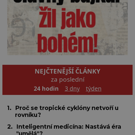
NEJČTENĚJŠÍ ČLÁNKY
za poslední
24 hodin
3 dny
týden
1.
Proč se tropické cyklóny netvoří u
rovníku?
2.
Inteligentní medicína: Nastává éra
"umělá"?