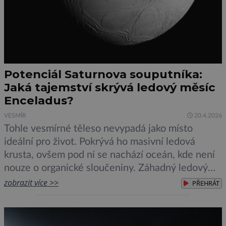
Potenciál Saturnova souputníka:
Jaká tajemství skrývá ledový měsíc
Enceladus?
VESMÍR
20.4.2026
Tohle vesmírné těleso nevypadá jako místo
ideální pro život. Pokrývá ho masivní ledová
krusta, ovšem pod ní se nachází oceán, kde není
nouze o organické sloučeniny. Záhadný ledový
měsíc přitom skrývá více tajemství, která experti
zobrazit více >>
PŘEHRÁT
z celého světa touží odhalit. Mohl by být jen
jedním z měsíců planety Saturnu. Ovšem
Enceladus, jehož název pochází z […]