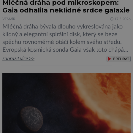
Mléčná dráha pod mikroskopem:
Gaia odhalila neklidné srdce galaxie
VESMÍR
17.5.2026
Mléčná dráha bývala dlouho vykreslována jako
klidný a elegantní spirální disk, který se beze
spěchu rovnoměrně otáčí kolem svého středu.
Evropská kosmická sonda Gaia však toto chápání
našeho širšího domova do značné míry obrátila
zobrazit více >>
PŘEHRÁT
naruby. Díky nejpřesnějšímu mapování hvězd v
dějinách astronomie Gaia odhalila galaxii plnou
pohybu, vlnění a pozůstatků dávných srážek.
Nový katalog, který […]