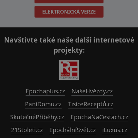
ELEKTRONICKÁ VERZE
Navštivte také naše další internetové
projekty:
Epochaplus.cz
NašeHvězdy.cz
PaníDomu.cz
TisíceReceptů.cz
SkutečnéPříběhy.cz
EpochaNaCestach.cz
21Stoleti.cz
EpochálníSvět.cz
iLuxus.cz