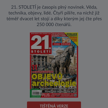
21. STOLETÍ je časopis plný novinek. Věda,
technika, objevy, lidé. Čtyři pilíře, na nichž již
téměř dvacet let stojí a díky kterým jej čte přes
250 000 čtenářů.
TIŠTĚNÁ VERZE