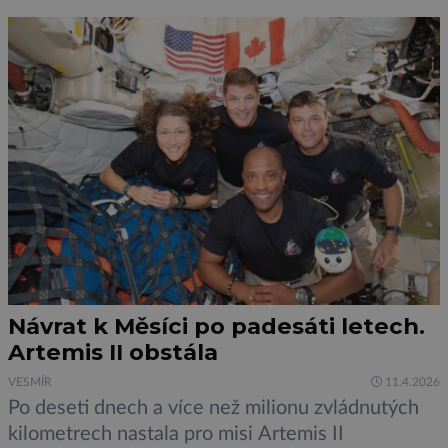
přesně neví, kde vlastně končí. Od chvíle, kdy byl
[…]
Návrat k Měsíci po padesáti letech.
Artemis II obstála
VESMÍR
11.4.2026
Po deseti dnech a více než milionu zvládnutých
kilometrech nastala pro misi Artemis II