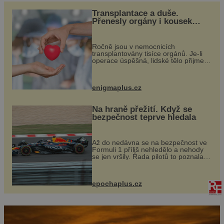
směřujících k realizaci národní mise v roce 2027.
Transplantace a duše.
Základní astronautský výcvik, který Aleš Svoboda
Přenesly orgány i kousek
absolvoval mezi podzimem […]
osobnosti dárce?
Ročně jsou v nemocnicích
transplantovány tisíce orgánů. Je-li
operace úspěšná, lidské tělo přijme
darovaný orgán za své a pacient
může vést plnohodnotný život. Ale co
když při transplantaci nepřijímám...
enigmaplus.cz
Na hraně přežití. Když se
bezpečnost teprve hledala
Až do nedávna se na bezpečnost ve
Formuli 1 příliš nehledělo a nehody
se jen vršily. Řada pilotů to poznala
na vlastní kůži, často s trvalými
následky nebo bohužel i ztrátou
života. Dnes nepochopiteln...
epochaplus.cz