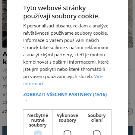
Tyto webové stránky
používají soubory cookie.
K personalizaci obsahu, reklam a analýze
návštěvnosti používáme soubory cookie.
Informace o vašem používání našich
stránek také sdílíme s našimi reklamními
Artemis II: návrat k Měsíci a otázky,
a analytickými partnery, kteří je mohou
které jsme pořád nevyřešili
kombinovat s dalšími informacemi, které
jste jim poskytli nebo které shromáždili
VESMÍR
4.4.2026
při vašem používání jejich služeb.
Více
Více než půl století po misi Apollo 17 se lidé
informací
znovu vydávají k Měsíci. Program Artemis má
ZOBRAZIT VŠECHNY PARTNERY
(1616)
vrátit člověka na jeho povrch, ale než k tomu
→
dojde, přichází testovací mise Artemis II. Ta sice
nepřistane, ale má jiný, stejně důležitý úkol:
zobrazit více >>
PŘEHRÁT
Nezbytně
Výkonové
Soubory
znovu otevřít otázky, které o Měsíci zůstávají
nutné
soubory
cílení
soubory
překvapivě nezodpovězené. Čtyřčlenná posádka
v lodi Orion […]