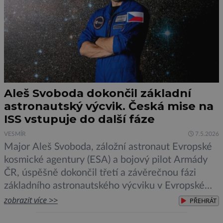
Aleš Svoboda dokončil základní
astronautský výcvik. Česká mise na
ISS vstupuje do další fáze
VESMÍR
7.5.2026
Major Aleš Svoboda, záložní astronaut Evropské
kosmické agentury (ESA) a bojový pilot Armády
ČR, úspěšně dokončil třetí a závěrečnou fázi
základního astronautského výcviku v Evropském
středisku astronautů v Kolíně nad Rýnem. Česká
zobrazit více >>
PŘEHRÁT
republika zároveň jedná o dalších krocích