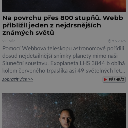
Na povrchu přes 800 stupňů. Webb
přiblížil jeden z nejdrsnějších
známých světů
VESMÍR
9.5.2026
Pomocí Webbova teleskopu astronomové pořídili
dosud nejdetailnější snímky planety mimo naši
Sluneční soustavu. Exoplaneta LHS 3844 b obíhá
kolem červeného trpaslíka asi 49 světelných let
od Země a čerstvá pozorování naznačují, že
zobrazit více >>
PŘEHRÁT
těleso zřejmě postrádá atmosféru, přičemž jeho
povrch připomíná rozpálenou kamennou pustinu
podobnou Merkuru. LHS 3844 b patří mezi
takzvané superzemě. Je asi o […]