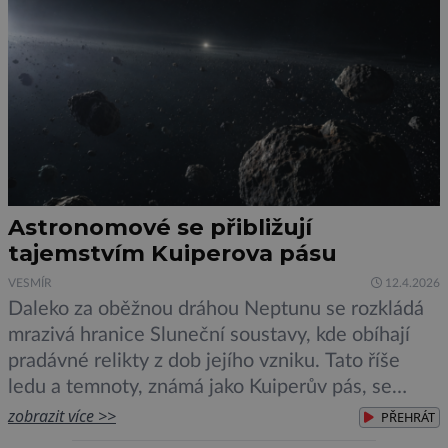
Astronomové se přibližují
tajemstvím Kuiperova pásu
VESMÍR
12.4.2026
Daleko za oběžnou dráhou Neptunu se rozkládá
mrazivá hranice Sluneční soustavy, kde obíhají
pradávné relikty z dob jejího vzniku. Tato říše
ledu a temnoty, známá jako Kuiperův pás, se
nachází přibližně 30 až 50krát dál od Slunce než
zobrazit více >>
PŘEHRÁT
Země. A možná ještě dál. Nikdo totiž zatím