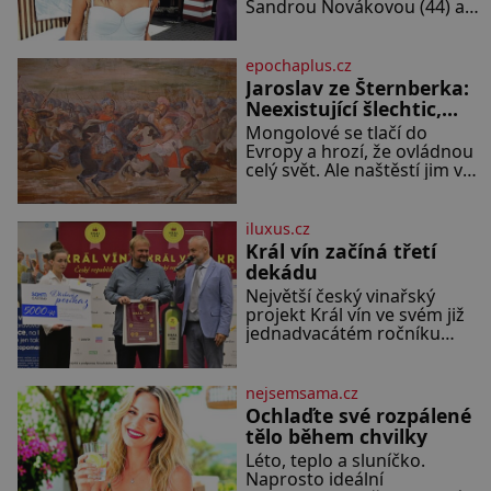
Sandrou Novákovou (44) a
Vojtěchem Moravcem (39)
se toho napsalo už hodně.
Ale kdo by doufal, že horká
epochaplus.cz
zem u herečky ze seriálu
Jaroslav ze Šternberka:
Ulice a režiséra vychladne,
Neexistující šlechtic,
který z Moravy vyžene
Mongolové se tlačí do
Mongoly
Evropy a hrozí, že ovládnou
celý svět. Ale naštěstí jim v
samotném srdci Evropy stojí
v cestě malé, ale silné
království, které dokáže
iluxus.cz
dobyvatelské hordy zastavit.
Král vín začíná třetí
Co nedokáže žádná z
dekádu
asijských říší, co nedokážou
Největší český vinařský
Němci – to dokáže český
projekt Král vín ve svém již
král. Nebo že by ne?
jednadvacátém ročníku
Mongolové od roku 1223
představil nejlepší domácí
postupují podél Kaspického
vína. Ta vybírala odborná
a Azovského moře,
porota z celkem 1260
nejsemsama.cz
vzorků od 157 vinařů. Král
Ochlaďte své rozpálené
vín, který se – i pře
tělo během chvilky
Léto, teplo a sluníčko.
Naprosto ideální