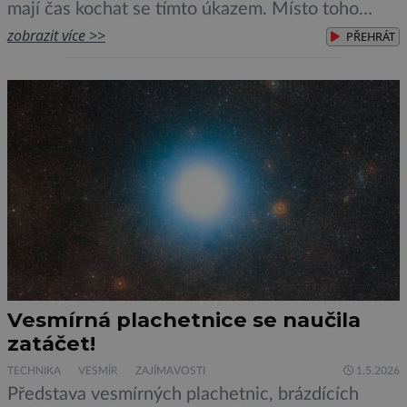
mají čas kochat se tímto úkazem. Místo toho
musejí hasit propukající požáry. Zemi právě za
zobrazit více >>
PŘEHRÁT
sáhla extrémně silná geomagnetická bouře.
Sluneční bouře si nelze představovat jako ty
klasické, kdy nebe […]
Vesmírná plachetnice se naučila
zatáčet!
TECHNIKA
VESMÍR
ZAJÍMAVOSTI
1.5.2026
Představa vesmírných plachetnic, brázdících