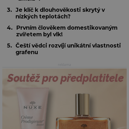
3.
Je klíč k dlouhověkosti skrytý v
nízkých teplotách?
4.
Prvním člověkem domestikovaným
zvířetem byl vlk!
5.
Čeští vědci rozvíjí unikátní vlastnosti
grafenu
reklama