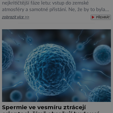
nejkritičtější fáze letu: vstup do zemské
atmosféry a samotné přistání. Ne, že by to byla
procházka pověstným růžovým sadem, ale vše
zobrazit více >>
PŘEHRÁT
nakonec proběhlo naprosto hladce. Artemis II
měla být jen jednou z generálek před samotným
návratem lidí na Měsíc. Nakonec se […]
Spermie ve vesmíru ztrácejí