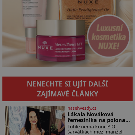
NENECHTE SI UJÍT DALŠÍ
ZAJÍMAVÉ ČLÁNKY
nasehvezdy.cz
Lákala Nováková
řemeslníka na polonahé
tělo!
Tohle nemá konce! O
šarvátkách mezi manželi