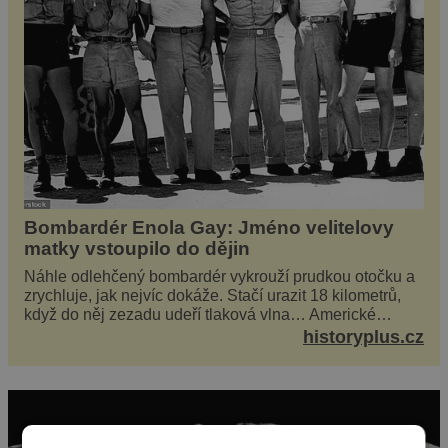
Bombardér Enola Gay: Jméno velitelovy
matky vstoupilo do dějin
Náhle odlehčený bombardér vykrouží prudkou otočku a
zrychluje, jak nejvíc dokáže. Stačí urazit 18 kilometrů,
když do něj zezadu udeří tlaková vlna… Americké
rozhodnutí svrhnout ničivou jadernou bombu ...
historyplus.cz