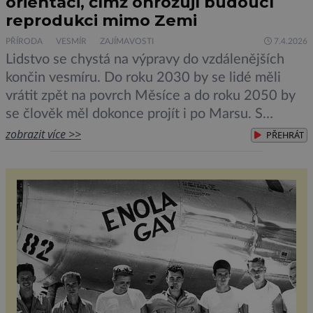
orientaci, čímž ohrožují budoucí
reprodukci mimo Zemi
PŘÍRODA
VESMÍR
ZAJÍMAVOSTI
7.4.2026
Lidstvo se chystá na výpravy do vzdálenějších
končin vesmíru. Do roku 2030 by se lidé měli
vrátit zpět na povrch Měsíce a do roku 2050 by
se člověk měl dokonce projít i po Marsu. S
prodlužující se dobou, kterou tak lidé nutně stráví
zobrazit více >>
PŘEHRÁT
ve vesmíru, roste i zájem o témata, kterým se
vesmírné agentury dosud […]