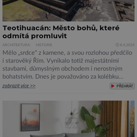
Teotihuacán: Město bohů, které
odmítá promluvit
ARCHITEKTURA
HISTORIE
8.4.2024
Mělo „srdce“ z kamene, a svou rozlohou předčilo
i starověký Řím. Vynikalo totiž majestátními
stavbami, důmyslným obchodem i nerostným
bohatstvím. Dnes je považováno za kolébku
dávné moudrosti, která však na své rozluštění
zobrazit více >>
PŘEHRÁT
stále ještě čeká. Civilizace, která zde v klasickém
období sídlila, totiž představuje pro archeology a
vědce těžší oříšek než Mayové. Její jazyk nám […]