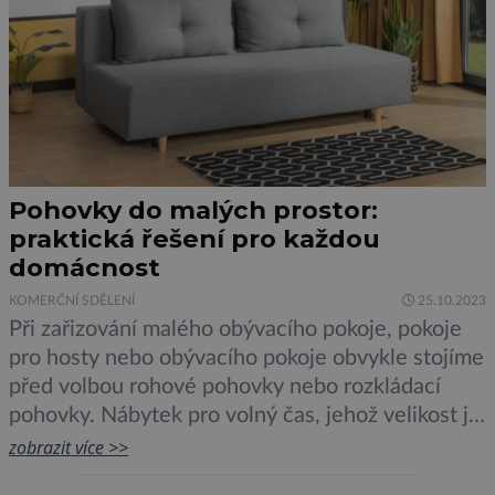
Pohovky do malých prostor:
praktická řešení pro každou
domácnost
KOMERČNÍ SDĚLENÍ
25.10.2023
Při zařizování malého obývacího pokoje, pokoje
pro hosty nebo obývacího pokoje obvykle stojíme
před volbou rohové pohovky nebo rozkládací
pohovky. Nábytek pro volný čas, jehož velikost je
vhodně přizpůsobena velikosti místnosti, bude
zobrazit více >>
nejen praktický, ale bude plnit i estetickou funkci.