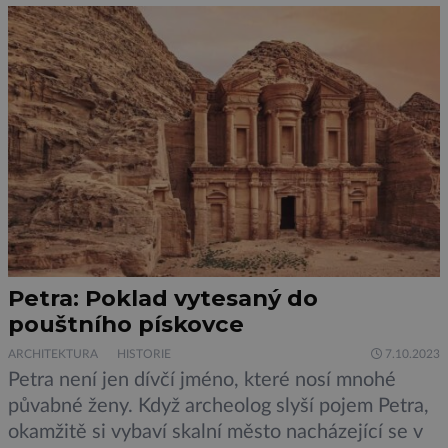
Pohovka nebo rohová sedačka do malých
obytných prostor? Pohovka a rozkládací nebo
rohová sedačka jsou […]
Petra: Poklad vytesaný do
pouštního pískovce
ARCHITEKTURA
HISTORIE
7.10.2023
Petra není jen dívčí jméno, které nosí mnohé
půvabné ženy. Když archeolog slyší pojem Petra,
okamžitě si vybaví skalní město nacházející se v