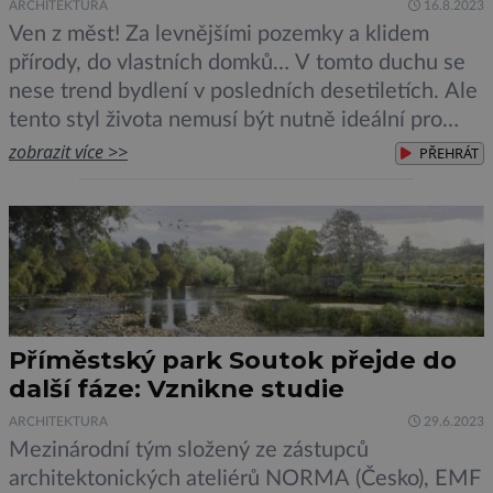
ARCHITEKTURA
16.8.2023
Ven z měst! Za levnějšími pozemky a klidem
přírody, do vlastních domků… V tomto duchu se
nese trend bydlení v posledních desetiletích. Ale
tento styl života nemusí být nutně ideální pro
psychickou pohodu ani pro životní prostředí. V
zobrazit více >>
PŘEHRÁT
čem je háček a proč může být někdy lepší bydlet
ve městě? Lidé v městském prostředí podle […]
Příměstský park Soutok přejde do
další fáze: Vznikne studie
ARCHITEKTURA
29.6.2023
Mezinárodní tým složený ze zástupců
architektonických ateliérů NORMA (Česko), EMF