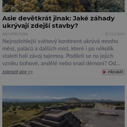
Asie devětkrát jinak: Jaké záhady
ukrývají zdejší stavby?
ARCHITEKTURA
22.4.2024
Nejrozlehlejší světový kontinent ukrývá mnoho
měst, paláců a dalších míst, které i po několik
staletí halí závoj tajemna. Podíleli se na jejich
vzniku bohové, andělé nebo snad démoni? Od
chvíle, kdy byla na dálném východě založena říše,
zobrazit více >>
PŘEHRÁT
která se svou mocí vyrovnala těm největším
civilizacím historie uplynulo již mnoho let.
Khmérská civilizace po více než […]