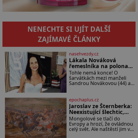
NENECHTE SI UJÍT DALŠÍ
ZAJÍMAVÉ ČLÁNKY
nasehvezdy.cz
Lákala Nováková
řemeslníka na polonahé
tělo!
Tohle nemá konce! O
šarvátkách mezi manželi
Sandrou Novákovou (44) a
Vojtěchem Moravcem (39)
se toho napsalo už hodně.
Ale kdo by doufal, že horká
epochaplus.cz
zem u herečky ze seriálu
Jaroslav ze Šternberka:
Ulice a režiséra vychladne,
Neexistující šlechtic,
který z Moravy vyžene
Mongolové se tlačí do
Mongoly
Evropy a hrozí, že ovládnou
celý svět. Ale naštěstí jim v
samotném srdci Evropy stojí