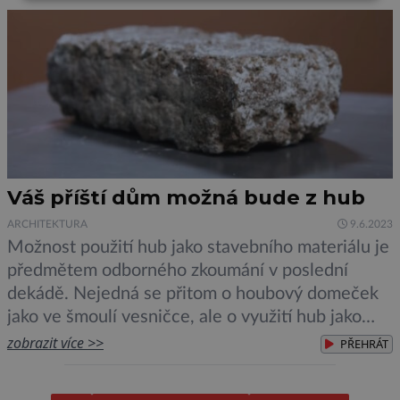
ukončení své činnosti krajinu rekultivovat.
Mnohdy se tak děje tím […]
Váš příští dům možná bude z hub
ARCHITEKTURA
9.6.2023
Možnost použití hub jako stavebního materiálu je
předmětem odborného zkoumání v poslední
dekádě. Nejedná se přitom o houbový domeček
jako ve šmoulí vesničce, ale o využití hub jako
základu pro výrobu nejrůznějších stavebních
zobrazit více >>
PŘEHRÁT
materiálů, které by svými vlastnostmi překonaly
dnešní anorganické hmoty. Houby se vyznačují