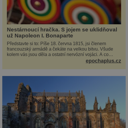
Nestárnoucí hračka. S jojem se uklidňoval
už Napoleon I. Bonaparte
Představte si to: Píše 18. června 1815, jsi členem
francouzský armádě a čekáte na velkou bitvu. Všude
kolem vás jsou děla a ostatní nervózní vojáci. A co
děláte vy? Hrajete si… s jojem! Zdá se v...
epochaplus.cz