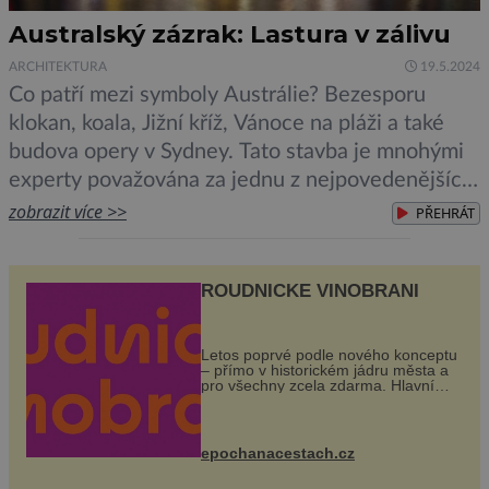
Australský zázrak: Lastura v zálivu
ARCHITEKTURA
19.5.2024
Co patří mezi symboly Austrálie? Bezesporu
klokan, koala, Jižní kříž, Vánoce na pláži a také
budova opery v Sydney. Tato stavba je mnohými
experty považována za jednu z nejpovedenějších,
jakou kdy architektova ruka navrhla. Stavba opery
zobrazit více >>
PŘEHRÁT
v Sydney je vskutku netradiční. Může připomínat
gigantickou mušli, lasturu, škebli, milující se želvy
ROUDNICKÉ VINOBRANÍ
nebo třeba kotvící plachetnici. Záleží […]
Letos poprvé podle nového konceptu
– přímo v historickém jádru města a
pro všechny zcela zdarma. Hlavní
program se odehraje na Karlově a
Husově náměstí. Návštěvníci se
mohou těšit na víno, burčák, pes...
epochanacestach.cz