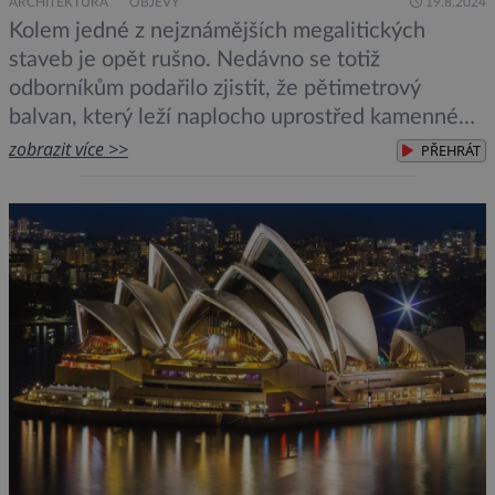
ARCHITEKTURA
OBJEVY
19.8.2024
Kolem jedné z nejznámějších megalitických
staveb je opět rušno. Nedávno se totiž
odborníkům podařilo zjistit, že pětimetrový
balvan, který leží naplocho uprostřed kamenného
kruhu byl na jih Anglie dopraven ze 760
zobrazit více >>
PŘEHRÁT
kilometrů vzdáleného severovýchodu Skotska. Po
více než sto let se přitom vědci domnívali, že
centrální pískovcový balvan Stonehenge – dlouho
nazývaný „oltářní kámen“ – […]