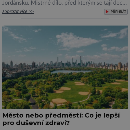
Jordánsku. Mistrné dílo, před kterým se tají dech,
a na které může být hrdá celá lidská civilizace,
zobrazit více >>
PŘEHRÁT
před 2000 lety vytesali do růžového pískovce
kočovní Nabatejci. Jordánské království je jen o
málo […]
Město nebo předměstí: Co je lepší
pro duševní zdraví?