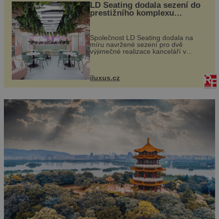
LD Seating dodala sezení do
prestižního komplexu
MediaCityUK v Salfordu
Společnost LD Seating dodala na
míru navržené sezení pro dvě
výjimečné realizace kanceláří v
areálu MediaCityUK v anglickém
Salfordu – konkrétně do budov Blue
Tower a Orange Tower. Komplex
iluxus.cz
budov Media...