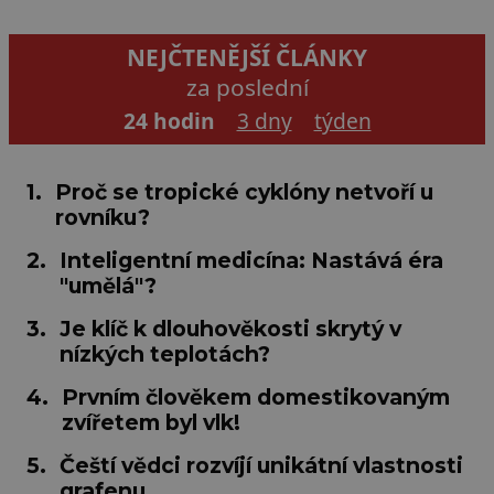
NEJČTENĚJŠÍ ČLÁNKY
za poslední
24 hodin
3 dny
týden
1.
Proč se tropické cyklóny netvoří u
rovníku?
2.
Inteligentní medicína: Nastává éra
"umělá"?
3.
Je klíč k dlouhověkosti skrytý v
nízkých teplotách?
4.
Prvním člověkem domestikovaným
zvířetem byl vlk!
5.
Čeští vědci rozvíjí unikátní vlastnosti
grafenu