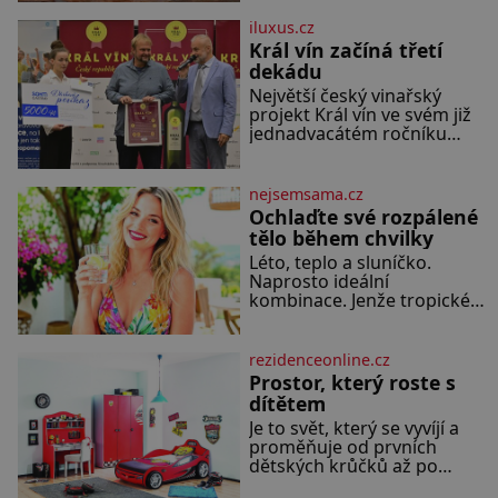
v cestě malé, ale silné
království, které dokáže
iluxus.cz
dobyvatelské hordy zastavit.
Král vín začíná třetí
Co nedokáže žádná z
dekádu
asijských říší, co nedokážou
Největší český vinařský
Němci – to dokáže český
projekt Král vín ve svém již
král. Nebo že by ne?
jednadvacátém ročníku
Mongolové od roku 1223
představil nejlepší domácí
postupují podél Kaspického
vína. Ta vybírala odborná
a Azovského moře,
porota z celkem 1260
nejsemsama.cz
vzorků od 157 vinařů. Král
Ochlaďte své rozpálené
vín, který se – i pře
tělo během chvilky
Léto, teplo a sluníčko.
Naprosto ideální
kombinace. Jenže tropické
teploty už tak příjemné
nejsou. Víte, jakými
potravinami se můžete
rezidenceonline.cz
rychle ochladit? K dyž se
Prostor, který roste s
nám tropy zaryjí pod kůži,
dítětem
hledáme úlevu v bazénu
Je to svět, který se vyvíjí a
nebo pomocí klimatizace.
proměňuje od prvních
Jenže ne vždycky můžeme
dětských krůčků až po
být v jejich blízkosti.
dospívání. Správně navržený
Nemusíte však zoufat.