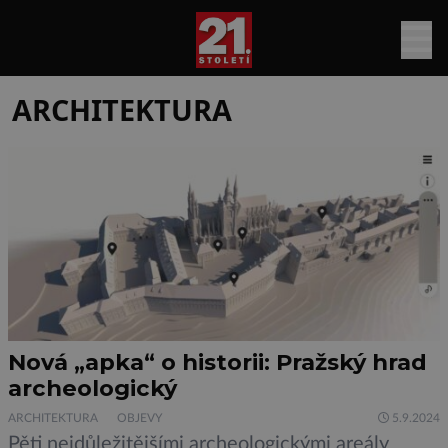
ARCHITEKTURA
Nová „apka“ o historii: Pražský hrad
archeologický
ARCHITEKTURA
OBJEVY
5.9.2024
Pěti nejdůležitějšími archeologickými areály