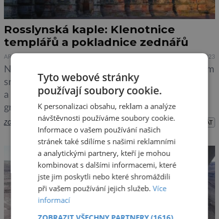
Rosslynská kaple: Klenotnice
templářů a pokladnice zednářů
ARCHITEKTURA
HISTORIE
12.6.2023
Na první pohled obyčejná rodinná hrobka. V jejím
Tyto webové stránky
srdci mají však být dodnes slyšet hlasy templářů
používají soubory cookie.
a kdesi v labyrintu chodeb tiše spočívat svatý
K personalizaci obsahu, reklam a analýze
grál… Malá kaple nacházející se zhruba 11
návštěvnosti používáme soubory cookie.
kilometrů od Edinburgu voní záhadami a
zobrazit více >>
PŘEHRÁT
Informace o vašem používání našich
konspiračními teoriemi po celá staletí. Místo
stránek také sdílíme s našimi reklamními
poseté nejrůznějšími symboly a prapodivnými
a analytickými partnery, kteří je mohou
znaky má totiž ve svém nitru ukrývat […]
kombinovat s dalšími informacemi, které
jste jim poskytli nebo které shromáždili
při vašem používání jejich služeb.
Více
informací
ZOBRAZIT VŠECHNY PARTNERY
(1616)