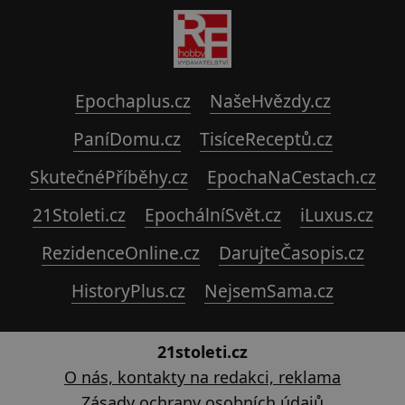
Epochaplus.cz
NašeHvězdy.cz
PaníDomu.cz
TisíceReceptů.cz
SkutečnéPříběhy.cz
EpochaNaCestach.cz
21Stoleti.cz
EpochálníSvět.cz
iLuxus.cz
RezidenceOnline.cz
DarujteČasopis.cz
HistoryPlus.cz
NejsemSama.cz
21stoleti.cz
O nás, kontakty na redakci, reklama
Zásady ochrany osobních údajů