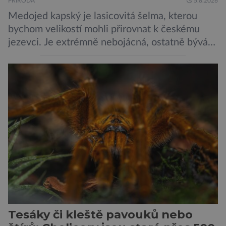
PŘÍRODA
5.8.2026
Medojed kapský je lasicovitá šelma, kterou
bychom velikostí mohli přirovnat k českému
jezevci. Je extrémně nebojácná, ostatně bývá
označována za nejodvážnější zvíře vůbec. V
této souvislosti je dokonce zapsána do
Guinnessovy knihy rekordů. Navzdory svému
názvu nežije pouze v jižní Africe, ale domovem
je mu valná část černého kontinentu a
vyskytuje se rovněž v oblastech […]
Tesáky či kleště pavouků nebo