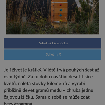
Sdílet na Facebooku
Sdílet na X
Její život je krátký. V létě trvá pouhých šest až
osm týdnů. Za tu dobu navštíví desetitisíce
květů, nalétá stovky kilometrů a vyrobí
přibližně devět gramů medu – zhruba jednu
čajovou lžičku. Sama o sobě se může zdát
bezvýznamná.