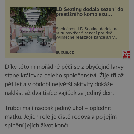
LD Seating dodala sezení do
prestižního komplexu
MediaCityUK v Salfordu
Společnost LD Seating dodala na
míru navržené sezení pro dvě
výjimečné realizace kanceláří v
areálu MediaCityUK v anglickém
Salfordu – konkrétně do budov Blue
Tower a Orange Tower. Komplex
iluxus.cz
budov Media...
Díky této mimořádné péči se z obyčejné larvy
stane královna celého společenství. Žije tři až
pět let a v období největší aktivity dokáže
naklást až dva tisíce vajíček za jediný den.
Trubci mají naopak jediný úkol – oplodnit
matku. Jejich role je čistě rodová a po jejím
splnění jejich život končí.