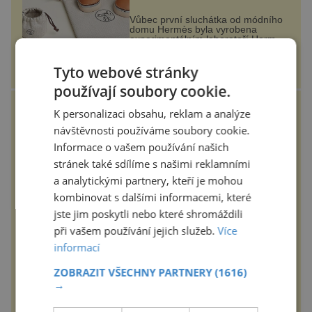
Vůbec první sluchátka od módního
domu Hermès byla vyrobena
experimentálním laboratoří Hermès
Ateliers Horizons. Elegantní gadget
si vyžádal dva roky vývoje a chlubí
Tyto webové stránky
se ručně šitou hovězí kůží a
epochalnisvet.cz
kovový...
používají soubory cookie.
ZÁBOŘSKÁ POUŤ 2025
K personalizaci obsahu, reklam a analýze
návštěvnosti používáme soubory cookie.
Informace o vašem používání našich
Tradiční Zábořská pouť, která se
koná v neděli 7.9.2025 od 11:00
stránek také sdílíme s našimi reklamními
hod. u kostela v Záboří, části obce
Kly u Mělníka. V programu
a analytickými partnery, kteří je mohou
naleznete komentovanou prohlídku
kostela, dobovou hudbu, řemesla,
kombinovat s dalšími informacemi, které
atrakce...
epochanacestach.cz
jste jim poskytli nebo které shromáždili
při vašem používání jejich služeb.
Více
Měkké na dotek, krásné na
informací
pohled
ZOBRAZIT VŠECHNY PARTNERY
(1616)
Koupelna patří k nejatraktivnějším
→
místnostem v bytě, vedle ložnice
slouží jako místo pro relaxaci a
odpočinek. Koupelnový textil –