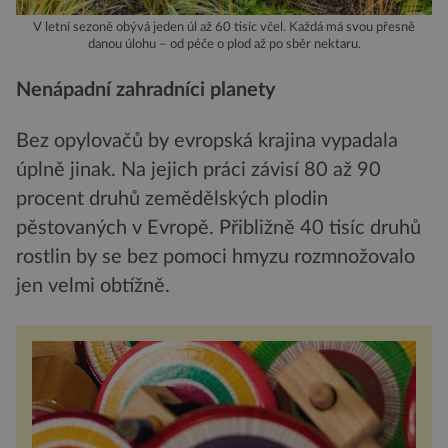
V letní sezoně obývá jeden úl až 60 tisíc včel. Každá má svou přesně
danou úlohu – od péče o plod až po sběr nektaru.
Nenápadní zahradníci planety
Bez opylovačů by evropská krajina vypadala
úplně jinak. Na jejich práci závisí 80 až 90
procent druhů zemědělských plodin
pěstovaných v Evropě. Přibližně 40 tisíc druhů
rostlin by se bez pomoci hmyzu rozmnožovalo
jen velmi obtížně.