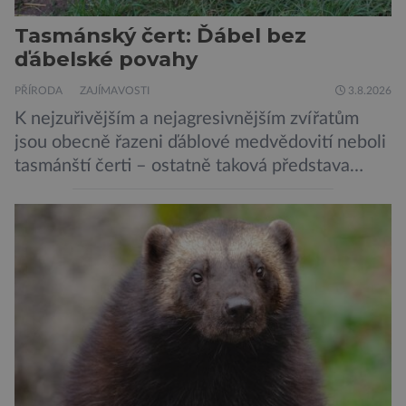
Tasmánský čert: Ďábel bez
ďábelské povahy
PŘÍRODA
ZAJÍMAVOSTI
3.8.2026
K nejzuřivějším a nejagresivnějším zvířatům
jsou obecně řazeni ďáblové medvědovití neboli
tasmánští čerti – ostatně taková představa
vyplývá i z jejich názvu. Tito největší draví
vačnatci, vyskytující se dnes již výhradně na
ostrově Tasmánie, si však takovou nálepku
vůbec nezaslouží. Fakticky se totiž spíše než o
zákeřné a nebezpečné vzteklouny jedná o
plaché živočichy. Velikostně […]