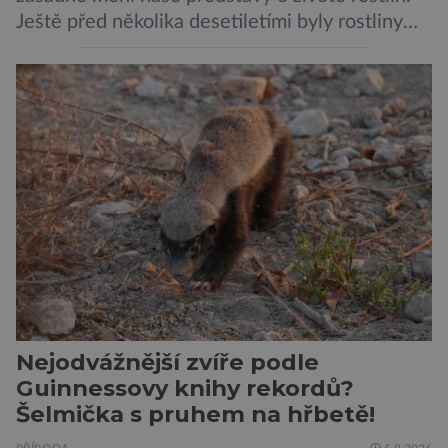
Ještě před několika desetiletími byly rostliny
považovány za tiché a pasivní organismy, které
pouze reagují na změny prostředí. Moderní
výzkum však ukazuje, že skutečnost je mnohem
zajímavější. Rostliny totiž dokážou své okolí
vnímat prostřednictvím mechanických podnětů
a samy také vydávají zvuky […]
Nejodvážnější zvíře podle
Guinnessovy knihy rekordů?
Šelmička s pruhem na hřbetě!