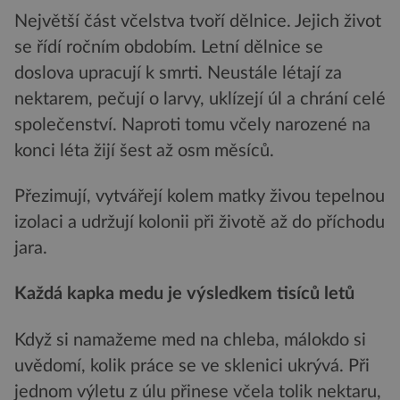
Největší část včelstva tvoří dělnice. Jejich život
se řídí ročním obdobím. Letní dělnice se
doslova upracují k smrti. Neustále létají za
nektarem, pečují o larvy, uklízejí úl a chrání celé
společenství. Naproti tomu včely narozené na
konci léta žijí šest až osm měsíců.
Přezimují, vytvářejí kolem matky živou tepelnou
izolaci a udržují kolonii při životě až do příchodu
jara.
Každá kapka medu je výsledkem tisíců letů
Když si namažeme med na chleba, málokdo si
uvědomí, kolik práce se ve sklenici ukrývá. Při
jednom výletu z úlu přinese včela tolik nektaru,