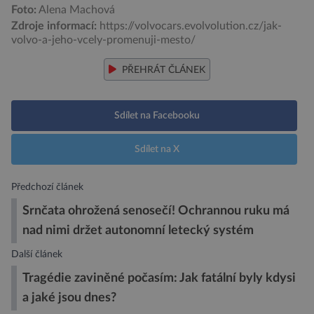
Foto:
Alena Machová
Zdroje informací:
https://volvocars.evolvolution.cz/jak-
volvo-a-jeho-vcely-promenuji-mesto/
PŘEHRÁT ČLÁNEK
Sdílet na Facebooku
Sdílet na X
Předchozí článek
Srnčata ohrožená senosečí! Ochrannou ruku má
nad nimi držet autonomní letecký systém
Další článek
Tragédie zaviněné počasím: Jak fatální byly kdysi
a jaké jsou dnes?