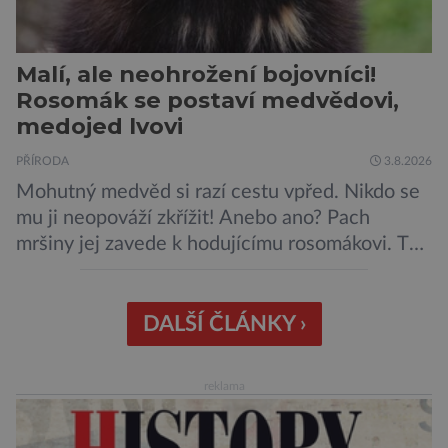
Malí, ale neohrožení bojovníci!
Rosomák se postaví medvědovi,
medojed lvovi
PŘÍRODA
3.8.2026
Mohutný medvěd si razí cestu vpřed. Nikdo se
mu ji neopováží zkřížit! Anebo ano? Pach
mršiny jej zavede k hodujícímu rosomákovi. Ten
se ale před ním nechystá ustoupit. Ačkoli
velikostní rozdíl mezi nimi je značný, statečná
„lasice“ je odhodlána bránit svou kořist.
DALŠÍ ČLÁNKY ›
Nedosahují nijak impozantní velikosti, jde spíše
o menší šelmy. Svou houževnatostí, bojovností
reklama
a […]