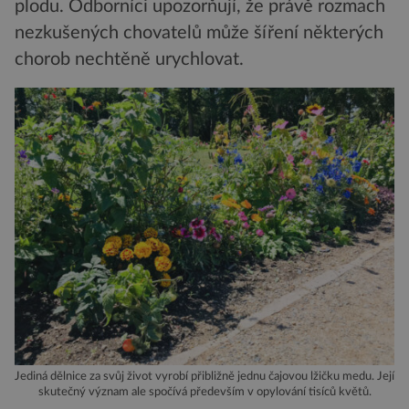
plodu. Odborníci upozorňují, že právě rozmach
nezkušených chovatelů může šíření některých
chorob nechtěně urychlovat.
Jediná dělnice za svůj život vyrobí přibližně jednu čajovou lžičku medu. Její
skutečný význam ale spočívá především v opylování tisíců květů.