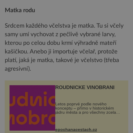
Matka rodu
Srdcem každého včelstva je matka. Tu si včely
samy umí vychovat z pečlivě vybrané larvy,
kterou po celou dobu krmí výhradně mateří
kašičkou. Anebo ji importuje včelař, protože
platí, jaká je matka, takové je včelstvo (třeba
agresivní).
ROUDNICKÉ VINOBRANÍ
Letos poprvé podle nového
konceptu – přímo v historickém
jádru města a pro všechny zcela
zdarma. Hlavní program se
odehraje na Karlově a Husově
náměstí. Návštěvníci se mohou těšit
na víno, burčák, pes...
epochanacestach.cz