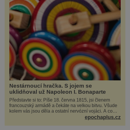
Nestárnoucí hračka. S jojem se
uklidňoval už Napoleon I. Bonaparte
Představte si to: Píše 18. června 1815, jsi členem
francouzský armádě a čekáte na velkou bitvu. Všude
kolem vás jsou děla a ostatní nervózní vojáci. A co
děláte vy? Hrajete si… s jojem! Zdá se v...
epochaplus.cz