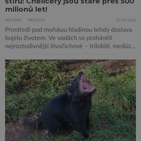
štírů: Chelicery jsou staré přes 500
milionů let!
HISTORIE
PŘÍRODA
5.8.2026
Prostředí pod mořskou hladinou tehdy doslova
bujelo životem. Ve vodách se proháněli
nejroztodivnější živočichové – trilobiti, medúzy
či hlavonožci. V dávném kambriu žil také
prazvláštní stonožce podobný tvor, který měl
zárodky zbraní typických pro dnešní pavouky.
Pavouci, štíři či klíšťata jsou členovci patřící do
skupiny klepítkatců. Vyznačují se takzvanými
chelicerami, které u nich představují právě […]