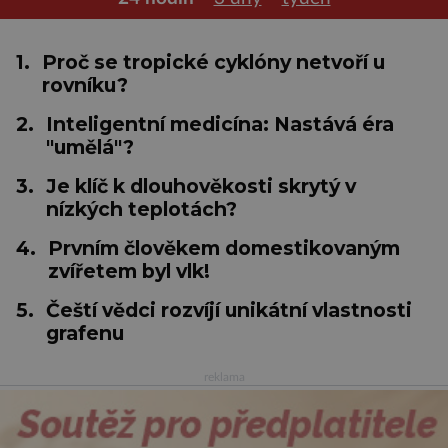
1.
Proč se tropické cyklóny netvoří u
rovníku?
2.
Inteligentní medicína: Nastává éra
"umělá"?
3.
Je klíč k dlouhověkosti skrytý v
nízkých teplotách?
4.
Prvním člověkem domestikovaným
zvířetem byl vlk!
5.
Čeští vědci rozvíjí unikátní vlastnosti
grafenu
reklama