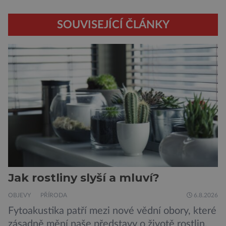
SOUVISEJÍCÍ ČLÁNKY
Jak rostliny slyší a mluví?
OBJEVY
PŘÍRODA
6.8.2026
Fytoakustika patří mezi nové vědní obory, které
zásadně mění naše představy o životě rostlin.