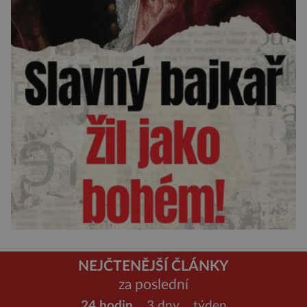
NEJČTENĚJŠÍ ČLÁNKY
za poslední
24 hodin
3 dny
týden