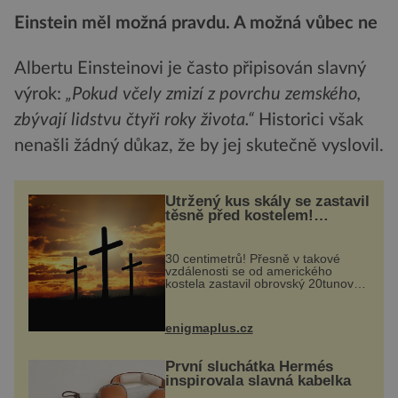
Einstein měl možná pravdu. A možná vůbec ne
Albertu Einsteinovi je často připisován slavný
výrok:
„Pokud včely zmizí z povrchu zemského,
zbývají lidstvu čtyři roky života.“
Historici však
nenašli žádný důkaz, že by jej skutečně vyslovil.
Utržený kus skály se zastavil
těsně před kostelem!
Ochránila ho boží síla?
30 centimetrů! Přesně v takové
vzdálenosti se od amerického
kostela zastavil obrovský 20tunový
balvan, který se v květnu 2014
nečekaně odtrhl od nedaleké skály
při její demolici. Podle místních stojí
enigmaplus.cz
...
První sluchátka Hermés
inspirovala slavná kabelka