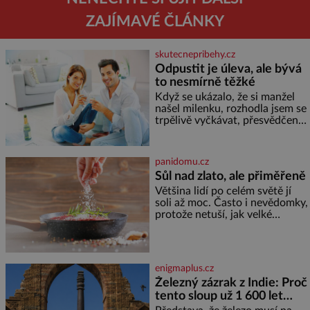
ZAJÍMAVÉ ČLÁNKY
skutecnepribehy.cz
Odpustit je úleva, ale bývá
to nesmírně těžké
Když se ukázalo, že si manžel
našel milenku, rozhodla jsem se
trpělivě vyčkávat, přesvědčena,
že se dříve či později vrátí k
rodině. Možná je to jedna z
nejtěžších věcí na světě. Ale
panidomu.cz
každý, kdo s tím má nějaké
Sůl nad zlato, ale přiměřeně
zkušenosti, se zapřísahá, že
Většina lidí po celém světě jí
pokud odpustíte, znatelně se
soli až moc. Často i nevědomky,
vám uleví. Když se ke mně
protože netuší, jak velké
doneslo, že si manžel pořídil
množství se jí skrývá v
milenku,
průmyslově vyráběných
potravinách, dokonce i těch
sladkých. Sůl je zdravá Ale v
enigmaplus.cz
ani ne třetinovém množství, než
Železný zázrak z Indie: Proč
je pro většinu populace běžné.
tento sloup už 1 600 let
Její základní složky– sodík a
chlór – jsou zásadní pro
nezná rez?