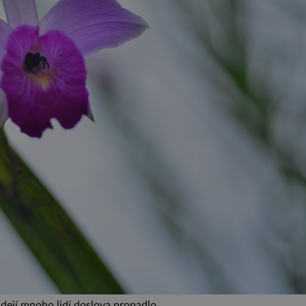
dejí mnoho lidí doslova propadlo.