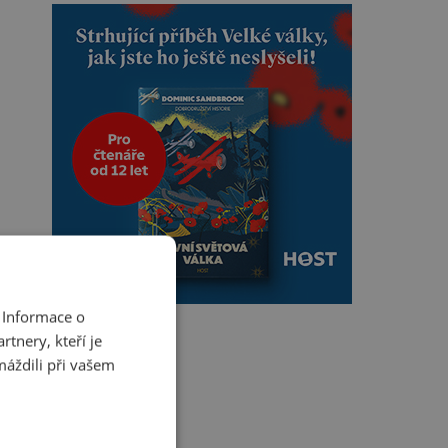
 Informace o
tnery, kteří je
máždili při vašem