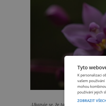
Tyto webové
K personalizaci 
vašem používání n
mohou kombinovat
používání jejich 
Tento druh orchideje d
ZOBRAZIT VŠEC
„Ukazuje se, že tato orchidej není vy