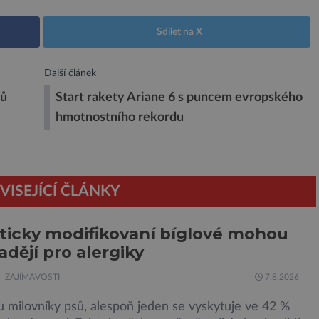
Sdílet na X
Další článek
mů
Start rakety Ariane 6 s puncem evropského
hmotnostního rekordu
VISEJÍCÍ ČLÁNKY
icky modifikovaní bíglové mohou
adějí pro alergiky
ZAJÍMAVOSTI
7.8.2026
u milovníky psů, alespoň jeden se vyskytuje ve 42 %