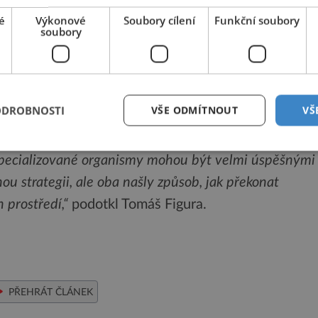
olonizaci nových území,“
prohlásil
Tomáš Figura
z
é
Výkonové
Soubory cílení
Funkční soubory
soubory
í mezinárodního týmu.
adatelé odhalili velká semena zahrnující i pomyslné
anci na přežití. Nicméně platí, že ani tyto orchideje
ODROBNOSTI
VŠE ODMÍTNOUT
VŠ
ou.
ě specializované organismy mohou být velmi úspěšnými
ou strategii, ale oba našly způsob, jak překonat
 prostředí,“
podotkl Tomáš Figura.
PŘEHRÁT ČLÁNEK