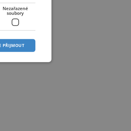
Nezařazené
soubory
E PŘIJMOUT