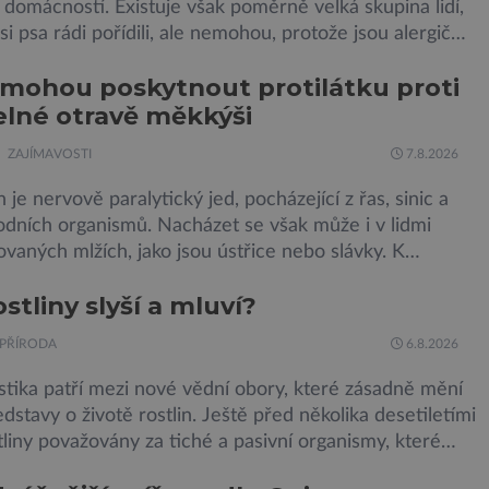
domácností. Existuje však poměrně velká skupina lidí,
 si psa rádi pořídili, ale nemohou, protože jsou alergičtí.
munitní systém přecitlivěle reaguje na proteiny
mohou poskytnout protilátku proti
 v psích slinách, potu, moči a šupinkách kůže,
lné otravě měkkýši
ých v srsti. Vědci nyní geneticky upravili psy, aby […]
ZAJÍMAVOSTI
7.8.2026
n je nervově paralytický jed, pocházející z řas, sinic a
odních organismů. Nacházet se však může i v lidmi
aných mlžích, jako jsou ústřice nebo slávky. K
m otravy patří paralýza dýchacích cest, dojít však může
ostliny slyší a mluví?
šení. Dosud proti tomuto jedu neexistovala protilátka,
zřejmě vědci objevili, ovšem její zdroj je […]
PŘÍRODA
6.8.2026
tika patří mezi nové vědní obory, které zásadně mění
dstavy o životě rostlin. Ještě před několika desetiletími
tliny považovány za tiché a pasivní organismy, které
eagují na změny prostředí. Moderní výzkum však