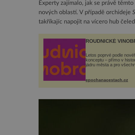
Experty zajímalo, jak se právě těm
nových oblastí. V případě orchideje
S
takříkajíc napojit na vícero hub čele
ROUDNICKÉ VINOB
Letos poprvé podle nové
konceptu – přímo v hist
jádru města a pro všech
zcela zdarma. Hlavní pr
se odehraje na Karlově a
Husově náměstí. Návště
epochanacestach.cz
se mohou těšit na víno, 
pes...