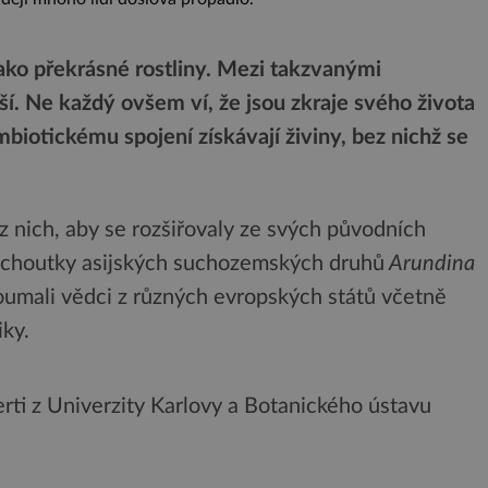
ako překrásné rostliny. Mezi takzvanými
ší. Ne každý ovšem ví, že jsou zkraje svého života
biotickému spojení získávají živiny, bez nichž se
 nich, aby se rozšiřovaly ze svých původních
í choutky asijských suchozemských druhů
Arundina
umali vědci z různých evropských států včetně
iky.
erti z Univerzity Karlovy a Botanického ústavu