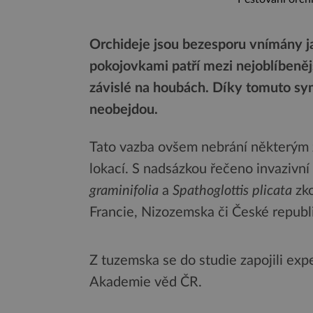
Orchideje jsou bezesporu vnímány j
pokojovkami patří mezi nejoblíbeněj
závislé na houbách. Díky tomuto sym
neobejdou.
Tato vazba ovšem nebrání některým z
lokací. S nadsázkou řečeno invazivn
graminifolia
a
Spathoglottis plicata
zko
Francie, Nizozemska či České republ
Z tuzemska se do studie zapojili exp
Akademie věd ČR.