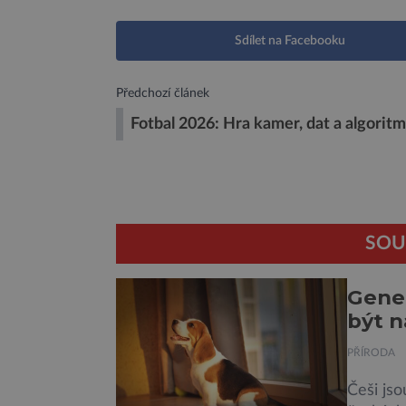
Sdílet na Facebooku
Předchozí článek
Fotbal 2026: Hra kamer, dat a algorit
SOU
Genet
být n
PŘÍRODA
Češi jso