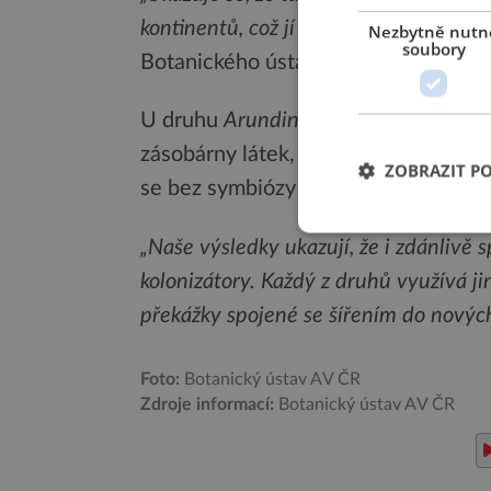
kontinentů, což jí výrazně usnadňuje k
Nezbytně nutn
soubory
Botanického ústavu AV ČR a vedouc
U druhu
Arundina graminifolia
zase b
zásobárny látek, jež poskytují větší š
ZOBRAZIT P
se bez symbiózy s houbami neobejd
„Naše výsledky ukazují, že i zdánliv
kolonizátory. Každý z druhů využívá jin
překážky spojené se šířením do nových
Foto:
Botanický ústav AV ČR
Zdroje informací:
Botanický ústav AV ČR