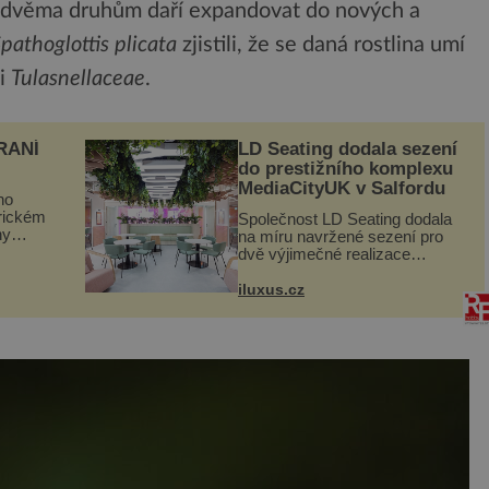
to dvěma druhům daří expandovat do nových a
pathoglottis plicata
zjistili, že se daná rostlina umí
di
Tulasnellaceae
.
RANÍ
LD Seating dodala sezení
do prestižního komplexu
MediaCityUK v Salfordu
ho
orickém
Společnost LD Seating dodala
ny
na míru navržené sezení pro
ogram
dvě výjimečné realizace
kanceláří v areálu MediaCityUK
vníci
v anglickém Salfordu –
iluxus.cz
burčák,
konkrétně do budov Blue Tower
a Orange Tower. Komplex
budov Media...