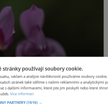
 stránky používají soubory cookie.
obsahu, reklam a analýze návštěvnosti používáme soubory cookie.
ašich stránek také sdílíme s našimi reklamními a analytickými par
 s dalšími informacemi, které jste jim poskytli nebo které shro
služeb.
Více informací
okáže navázat symbiózu s vícero houbami.
HNY PARTNERY
(1616) →
bíravá. Dokáže spolupracovat s houbami z různých