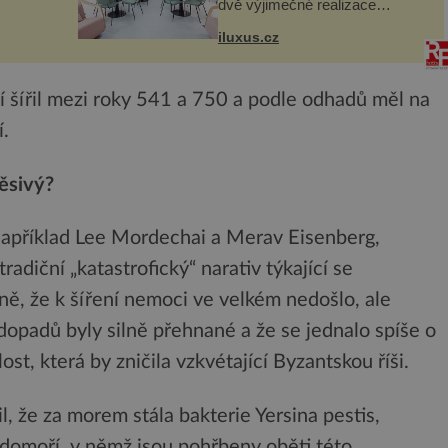
ogram
dvě výjimečné realizace
kanceláří v areálu MediaCityUK
vníci
v anglickém Salfordu –
iluxus.cz
burčák,
konkrétně do budov Blue Tower
a Orange Tower. Komplex
budov Media...
ší šířil mezi roky 541 a 750 a podle odhadů měl na
í.
ěsivý?
 například Lee Mordechai a Merav Eisenberg,
diční „katastrofický“ narativ týkající se
ě, že k šíření nemoci ve velkém nedošlo, ale
 dopadů byly silně přehnané a že se jednalo spíše o
t, která by zničila vzkvétající Byzantskou říši.
, že za morem stála bakterie Yersina pestis,
edomoří, v němž jsou pohřbeny oběti této