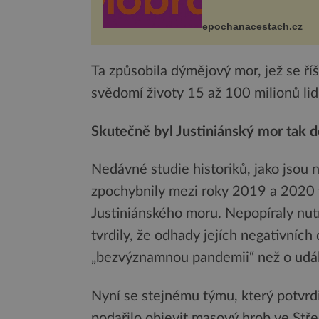
zcela zdarma. Hlavní pr
se odehraje na Karlově a
Husově náměstí. Návště
epochanacestach.cz
se mohou těšit na víno, 
pes...
Ta způsobila dýmějový mor, jež se ří
svědomí životy 15 až 100 milionů lid
Skutečně byl Justiniánský mor tak d
Nedávné studie historiků, jako jsou
zpochybnily mezi roky 2019 a 2020 tra
Justiniánského moru. Nepopíraly nutn
tvrdily, že odhady jejích negativních
„bezvýznamnou pandemii“ než o událos
Nyní se stejnému týmu, který potvrdil
podařilo objevit masový hrob ve Stř