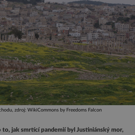
ýchodu, zdroj: WikiCommons by Freedoms Falcon
o to, jak smrtící pandemií byl Justiniánský mor,