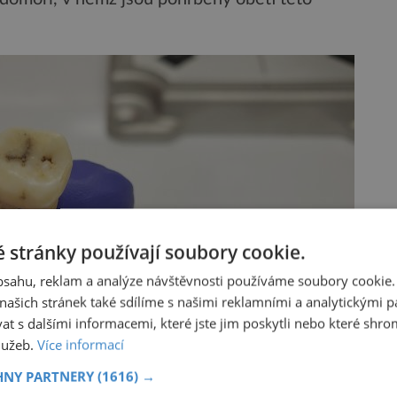
 stránky používají soubory cookie.
obsahu, reklam a analýze návštěvnosti používáme soubory cookie.
ašich stránek také sdílíme s našimi reklamními a analytickými par
 s dalšími informacemi, které jste jim poskytli nebo které shro
služeb.
Více informací
HNY PARTNERY
(1616) →
robu v Džaraši, zdroj: Greg O’Corry Crowe