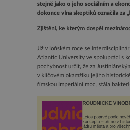
stejně jako o jeho sociálním a ek
dokonce vlna skeptiků označila za
Zjištění, ke kterým dospěl mezinárod
Již v loňském roce se interdiscipliná
Atlantic University ve spolupráci s k
pochybnost určit, že za Justiniánsk
v klíčovém okamžiku jejího historické
římskou imperiální moc, stála bakteri
ROUDNICKÉ VINOB
Letos poprvé podle nové
konceptu – přímo v hist
jádru města a pro všech