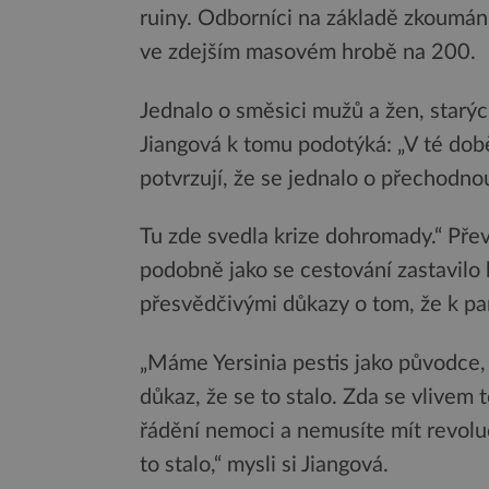
ruiny. Odborníci na základě zkoumá
ve zdejším masovém hrobě na 200.
Jednalo o směsici mužů a žen, starých
Jiangová k tomu podotýká: „V té době 
potvrzují, že se jednalo o přechodno
Tu zde svedla krize dohromady.“ Pře
podobně jako se cestování zastavilo
přesvědčivými důkazy o tom, že k pa
„Máme Yersinia pestis jako původce,
důkaz, že se to stalo. Zda se vlivem 
řádění nemoci a nemusíte mít revoluc
to stalo,“ mysli si Jiangová.