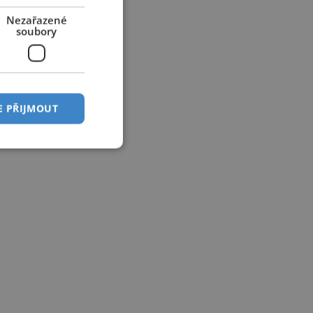
Nezařazené
soubory
E PŘIJMOUT