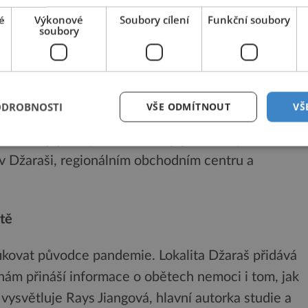
evených na hromadném pohřebišti v Džaraši v
é
Výkonové
Soubory cílení
Funkční soubory
soubory
o hrob představoval „jednorázovou pohřební
 růstu v čase, jak je obvyklé u tradičního
ODROBNOSTI
VŠE ODMÍTNOUT
VŠ
ikovány v únorovém časopise Journal of
 oběti, jejich způsob života, jejich náchylnost k
v Džaraši, regionálním obchodním centru a
tě
ikovat původce pandemie. Lokalita Džaraš přidává
nám přináší informace o obětech nemoci i tom, jak
 vysvětluje Rays Jiangová, hlavní autorka studie a