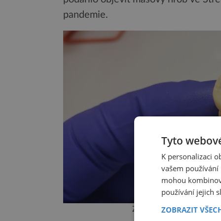
pandemie.
Tyto webové
K personalizaci 
vašem používání n
mohou kombinovat
používání jejich 
ZOBRAZIT VŠEC
Zub nalezený v masovém h