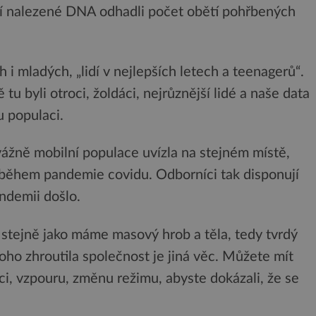
ní nalezené DNA odhadli počet obětí pohřbených
 i mladých, „lidí v nejlepších letech a teenagerů“.
tu byli otroci, žoldáci, nejrůznější lidé a naše data
u populaci.
vážně mobilní populace uvízla na stejném místě,
 během pandemie covidu. Odborníci tak disponují
ndemii došlo.
 stejně jako máme masový hrob a těla, tedy tvrdý
toho zhroutila společnost je jiná věc. Můžete mít
i, vzpouru, změnu režimu, abyste dokázali, že se