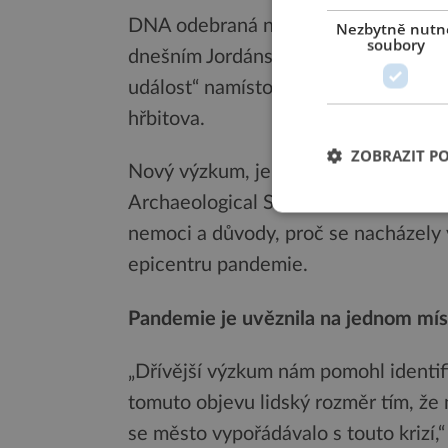
DNA odebraná například ze zubů obj
Nezbytně nutn
soubory
dnešním Jordánsku ukazuje, že tent
událost“ namísto běžného, postupného
hřbitova.
ZOBRAZIT P
Nový výzkum, jehož závěry byly publ
Archaeological Science, se zaměřil na
nemoci a důvody, proč se nacházely 
epicentru pandemie.
Pandemie je uvěznila na jednom mís
„Dřívější výzkum nám pomohl identif
tomuto objevu lidský rozměr tím, že 
se město vypořádávalo s touto krizí,“