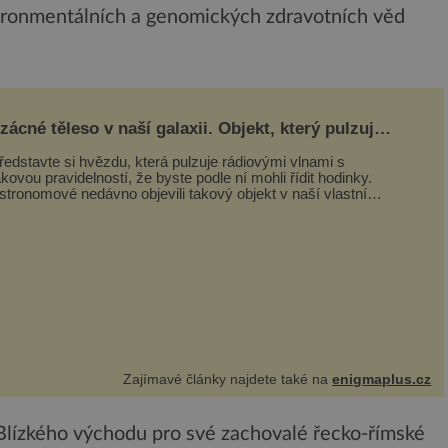
vironmentálních a genomických zdravotních věd
zácné těleso v naší galaxii. Objekt, který pulzuje
ak jasně, že mění astronomii
ředstavte si hvězdu, která pulzuje rádiovými vlnami s
akovou pravidelností, že byste podle ní mohli řídit hodinky.
stronomové nedávno objevili takový objekt v naší vlastní
alaxii, ale jeho chování...
Zajímavé články najdete také na
enigmaplus.cz
lízkého východu pro své zachovalé řecko-římské