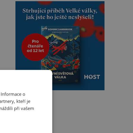
 Informace o
tnery, kteří je
máždili při vašem