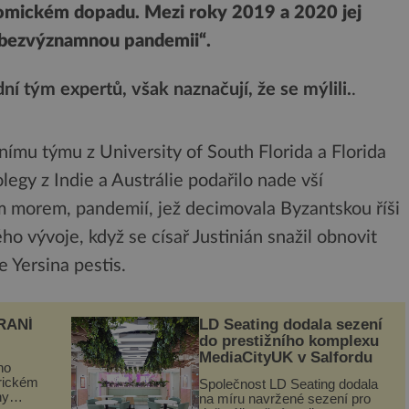
onomickém dopadu. Mezi roky 2019 a 2020 jej
 „bezvýznamnou pandemii“.
ní tým expertů, však naznačují, že se mýlili.
.
rnímu týmu z University of South Florida a Florida
olegy z Indie a Austrálie podařilo nade vší
ým morem, pandemií, jež decimovala Byzantskou říši
ho vývoje, když se císař Justinián snažil obnovit
e Yersina pestis.
RANÍ
LD Seating dodala sezení
do prestižního komplexu
MediaCityUK v Salfordu
ho
orickém
Společnost LD Seating dodala
ny
na míru navržené sezení pro