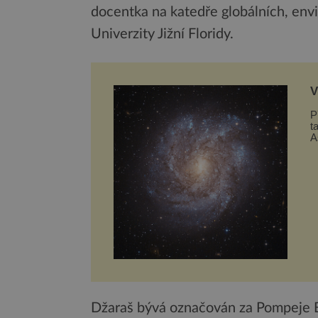
docentka na katedře globálních, en
Univerzity Jižní Floridy.
V
t
P
t
A
g
Džaraš bývá označován za Pompeje B