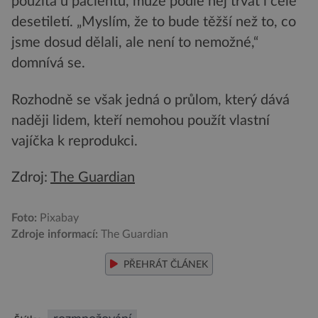
použita u pacientů, může podle něj trvat i celé
desetiletí. „Myslím, že to bude těžší než to, co
jsme dosud dělali, ale není to nemožné,“
domnívá se.
Rozhodně se však jedná o průlom, který dává
naději lidem, kteří nemohou použít vlastní
vajíčka k reprodukci.
Zdroj:
The Guardian
Foto:
Pixabay
Zdroje informací:
The Guardian
PŘEHRÁT ČLÁNEK