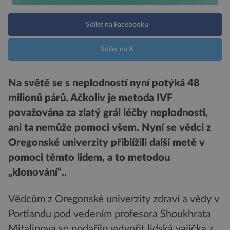
Sdílet na Facebooku
Sdílet na X
Na světě se s neplodností nyní potýká 48
milionů párů. Ačkoliv je metoda IVF
považována za zlatý grál léčby neplodnosti,
ani ta nemůže pomoci všem. Nyní se vědci z
Oregonské univerzity přiblížili další metě v
pomoci těmto lidem, a to metodou
„klonování“.
.
Vědcům z Oregonské univerzity zdraví a vědy v
Portlandu pod vedením profesora Shoukhrata
Mitalipova se podařilo vytvořit lidská vajíčka z