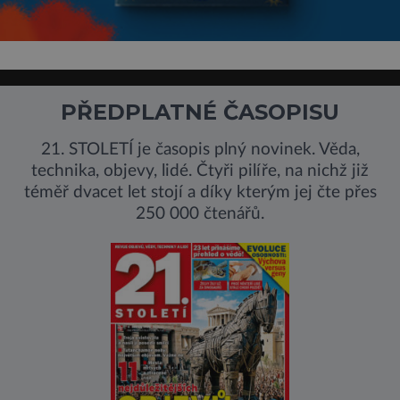
PŘEDPLATNÉ ČASOPISU
21. STOLETÍ je časopis plný novinek. Věda,
technika, objevy, lidé. Čtyři pilíře, na nichž již
téměř dvacet let stojí a díky kterým jej čte přes
250 000 čtenářů.