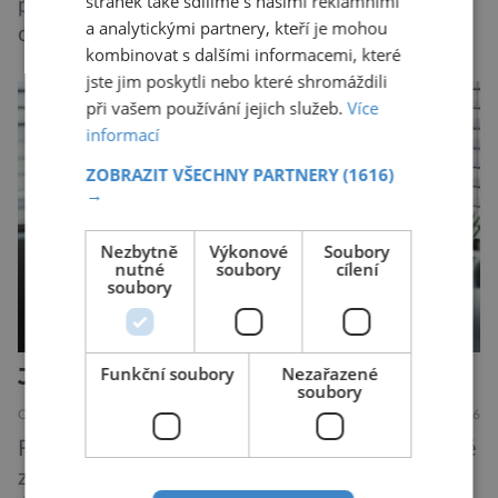
stránek také sdílíme s našimi reklamními
pocházející z řas, sinic a jiných vodních
a analytickými partnery, kteří je mohou
organismů. Nacházet se však může i v lidmi
kombinovat s dalšími informacemi, které
konzumovaných mlžích, jako jsou ústřice nebo
jste jim poskytli nebo které shromáždili
slávky. K příznakům otravy patří paralýza
při vašem používání jejich služeb.
Více
dýchacích cest, dojít však může až k udušení.
informací
Dosud proti tomuto jedu neexistovala
ZOBRAZIT VŠECHNY PARTNERY
(1616)
protilátka, nyní ji zřejmě vědci objevili, ovšem
→
její zdroj je […]
Nezbytně
Výkonové
Soubory
nutné
soubory
cílení
soubory
Jak rostliny slyší a mluví?
Funkční soubory
Nezařazené
soubory
OBJEVY
PŘÍRODA
6.8.2026
Fytoakustika patří mezi nové vědní obory, které
zásadně mění naše představy o životě rostlin.