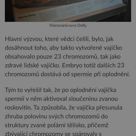
Klonovaná ovce Dolly
Hlavní výzvou, které vědci čelili, bylo, jak
dosáhnout toho, aby takto vytvořené vajíčko
obsahovalo pouze 23 chromozomů, tak jako
zdravé lidské vajíčko. Embryo totiž dalších 23
chromozomů dostává od spermie při oplodnění.
Tým to vyřešil tak, že po oplodnění vajíčka
spermií v něm aktivoval sloučeninu zvanou
roskovitin. Ta způsobila, že vajíčka přesunula
zhruba polovinu svých chromozomů do
struktury zvané polární tělísko, přičemž
zbývající chromozomy se spárovaly s