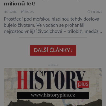
milionů let!
HISTORIE
PŘÍRODA
5.8.2026
Prostředí pod mořskou hladinou tehdy doslova
bujelo životem. Ve vodách se proháněli
nejroztodivnější živočichové – trilobiti, medúzy
či hlavonožci. V dávném kambriu žil také
prazvláštní stonožce podobný tvor, který měl
zárodky zbraní typických pro dnešní pavouky.
DALŠÍ ČLÁNKY ›
Pavouci, štíři či klíšťata jsou členovci patřící do
skupiny klepítkatců. Vyznačují se takzvanými
reklama
chelicerami, které u nich představují právě […]