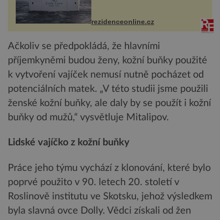
Casa, kterou byly vybaveny její
paluby. Monacký přístav nabízí
každoročn...
rezidenceonline.cz
Ačkoliv se předpokládá, že hlavními
příjemkyněmi budou ženy, kožní buňky použité
k vytvoření vajíček nemusí nutně pocházet od
potenciálních matek. „V této studii jsme použili
ženské kožní buňky, ale daly by se použít i kožní
buňky od mužů,“ vysvětluje Mitalipov.
Lidské vajíčko z kožní buňky
Práce jeho týmu vychází z klonování, které bylo
poprvé použito v 90. letech 20. století v
Roslinově institutu ve Skotsku, jehož výsledkem
byla slavná ovce Dolly. Vědci získali od žen