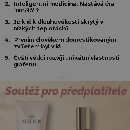
2.
Inteligentní medicína: Nastává éra
"umělá"?
3.
Je klíč k dlouhověkosti skrytý v
nízkých teplotách?
4.
Prvním člověkem domestikovaným
zvířetem byl vlk!
5.
Čeští vědci rozvíjí unikátní vlastnosti
grafenu
reklama