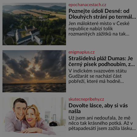
jméno kolegy z práce. Nebo
epochanacestach.cz
marně v paměti lovíte název
Poznejte údolí Desné: od
knížky, kterou jste nedávno
Dlouhých strání po termální
přečetli. Je to opravdu tak, s
věkem jako kdyby se paměť
prameny
Jen málokteré místo v České
rozhodla stávkovat. Cvičte
republice nabízí tolik
rozmanitých zážitků na tak
malém území jako údolí řeky
Desné v srdci Jeseníků. Během
jediného dne můžete
enigmaplus.cz
nahlédnout do útrob jedné z
Strašidelná pláž Dumas: Je
nejvýznamnějších vodních
černý písek podhoubím, ze
elektráren v Evropě, vydat se na
kterého roste zlo?
horské hřebeny, projet se na
V indickém svazovém státu
koloběžce a den zakončit
Gudžarát se nachází část
poznáváním památek ve
pobřeží, které má hodně
Velkých Losinách nebo v
temnou pověst. Jistě k tomu
termálním
přispívá i černý písek této pláže.
Proč má pláž takové netypické
skutecnepribehy.cz
zbarvení? Nakolik jsou pravd
Dovolte lásce, aby si vás
našla
Už jsem ani nedoufala, že mě
něco tak krásného potká. Až v
pětapadesáti jsem zažila lásku
na první pohled. Poprvé jsem se