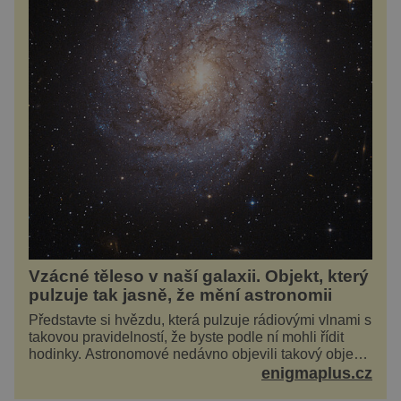
Vzácné těleso v naší galaxii. Objekt, který
pulzuje tak jasně, že mění astronomii
Představte si hvězdu, která pulzuje rádiovými vlnami s
takovou pravidelností, že byste podle ní mohli řídit
hodinky. Astronomové nedávno objevili takový objekt
v naší vlastní galaxii, ale jeho chování...
enigmaplus.cz