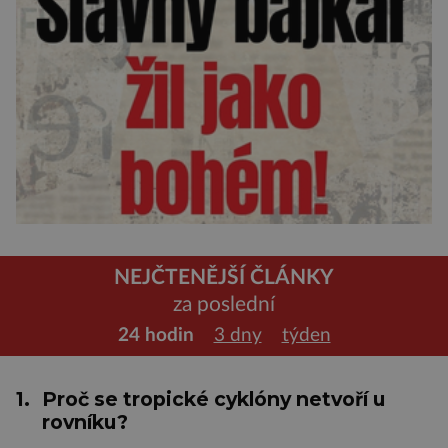
NEJČTENĚJŠÍ ČLÁNKY
za poslední
24 hodin
3 dny
týden
1.
Proč se tropické cyklóny netvoří u
rovníku?