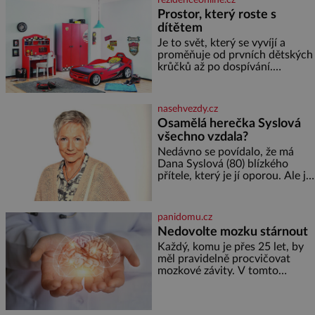
ovesných vloček 1 lžíce mlet
Prostor, který roste s
dítětem
Je to svět, který se vyvíjí a
proměňuje od prvních dětských
krůčků až po dospívání.
Správně navržený pokoj
podporuje bezpečí, kreativitu,
soustředění i odpočinek a
nasehvezdy.cz
reaguje na každou etapu života
Osamělá herečka Syslová
a specifické potřeby dítěte. Pro
všechno vzdala?
nejmenší je klíčová
jednoduchost, měkkost a
Nedávno se povídalo, že má
bezpečí, proto by pokoj
Dana Syslová (80) blízkého
miminka měl působit především
přítele, který je jí oporou. Ale je
klidně a útulně. Předškolní věk
to ještě vůbec pravda? V
je
posledních dnech čím dál
častěji mluví o svém odchodu.
panidomu.cz
Dohnala ji snad samota? Půs
Nedovolte mozku stárnout
Každý, komu je přes 25 let, by
měl pravidelně procvičovat
mozkové závity. V tomto
období se totiž začíná
zhoršovat paměť. Možná máte
problém vzpomenout si na