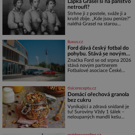
Lapka Grasel si na panstvo
díky stovkám let pečlivého
netroufl?
šlechtění se z ní stává zelenina,
bez které si českou zahradu ani
Strhne ji z postele, sváže ji a
nedokážeme představit. Její
krutě zbije. „Kde jsou peníze?“
příběh je
naléhá Grasel na starou
švadlenku. Když mu to
neprozradí – ostatně ani
nemůže, protože žádné nemá,
iluxus.cz
spokojí se lupič s několika
Ford dává český fotbal do
měďáky a štůčky látky. Zraněná
pohybu. Stává se novým
žena pár dní nato umírá. Je to
partnerem FAČR
muž nebývale krutý. Jeho činy
Značka Ford se od srpna 2026
budí hrůzu ještě dlouho po jeho
stává novým partnerem
smrti
Fotbalové asociace České
republiky. V rámci tříleté
spolupráce zajistí mobilitu
asociace, reprezentačních týmů
tisicereceptu.cz
i českého fotbalu v regionech.
Domácí ořechová granola
Partner
bez cukru
Vynikající a zdravá snídaně je
tu! Suroviny Vždy 1 šálek –
neloupaných mandlí kešu
ořechů vlašských ořechů
slunečnicových semínek
semínek dýně rozinek 3 šálky
rezidenceonline.cz