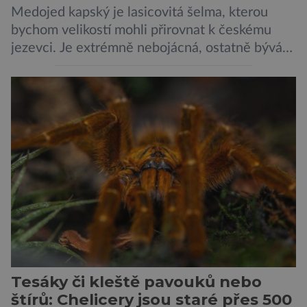
Medojed kapský je lasicovitá šelma, kterou
bychom velikostí mohli přirovnat k českému
jezevci. Je extrémně nebojácná, ostatně bývá
označována za nejodvážnější zvíře vůbec. V
této souvislosti je dokonce zapsána do
Guinnessovy knihy rekordů. Navzdory svému
názvu nežije pouze v jižní Africe, ale domovem
je mu valná část černého kontinentu a
vyskytuje se rovněž v oblastech […]
Tesáky či kleště pavouků nebo
štírů: Chelicery jsou staré přes 500