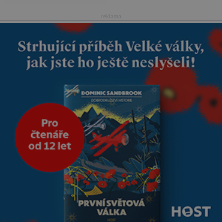
vdávala, když mi bylo dvacet.
Oba jsme byli mladí a byl to tak
reklama
říkajíc sňatek z rozumu. Rodiče
nás dali dohromady, Toník byl
dobře zaopatřený mladý muž.
Manželství nám oběma moc
nesvědčilo, brzy jsme zjistili, že