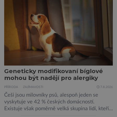
Geneticky modifikovaní bíglové
mohou být nadějí pro alergiky
PŘÍRODA
ZAJÍMAVOSTI
7.8.2026
Češi jsou milovníky psů, alespoň jeden se
vyskytuje ve 42 % českých domácností.
Existuje však poměrně velká skupina lidí, kteří
by si psa rádi pořídili, ale nemohou, protože