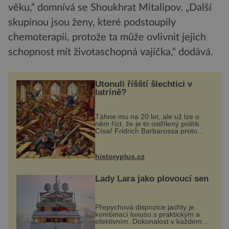
věku,“ domnívá se Shoukhrat Mitalipov. „Další
skupinou jsou ženy, které podstoupily
chemoterapii, protože ta může ovlivnit jejich
schopnost mít životaschopná vajíčka,“ dodává.
Utonuli říšští šlechtici v
latríně?
Táhne mu na 20 let, ale už lze o
něm říct, že je to ostřílený politik.
Císař Fridrich Barbarossa proto
posílá svého syna a dědice
Jindřicha VI. do Erfurtu, aby se stal
prostředníkem při řešení sporu m...
historyplus.cz
Lady Lara jako plovoucí sen
Přepychová dispozice jachty je
kombinací luxusu s praktickým a
efektivním. Dokonalost v každém
detailu představuje značka Fendi