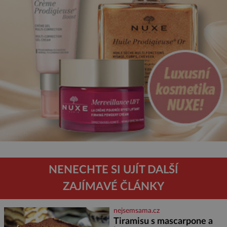
NENECHTE SI UJÍT DALŠÍ
ZAJÍMAVÉ ČLÁNKY
nejsemsama.cz
Tiramisu s mascarpone a