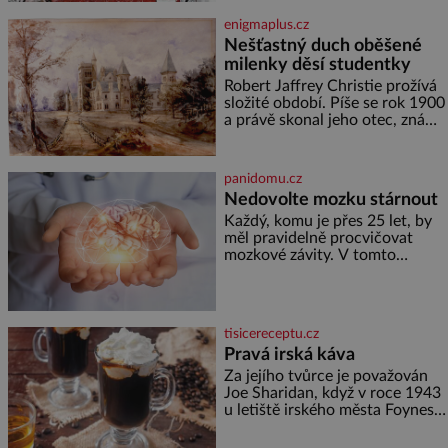
nikdo neodvážil podzemní
enigmaplus.cz
hrobku otevřít a její poklop tak
Nešťastný duch oběšené
raději jen skrápí svěcenou
milenky děsí studentky
vodou. Za několik dní divné
burácení skutečně ustane. Když
Robert Jaffrey Christie prožívá
o mnoho let později hrobku
složité období. Píše se rok 1900
a právě skonal jeho otec, známý
továrník William Mellis Christie
(1829–1900). Smutná událost je
ale doprovázena ohromným
panidomu.cz
dědictvím
Nedovolte mozku stárnout
Každý, komu je přes 25 let, by
měl pravidelně procvičovat
mozkové závity. V tomto
období se totiž začíná
zhoršovat paměť. Možná máte
problém vzpomenout si na
jméno kolegy z práce. Nebo
tisicereceptu.cz
marně v paměti lovíte název
Pravá irská káva
knížky, kterou jste nedávno
přečetli. Je to opravdu tak, s
Za jejího tvůrce je považován
věkem jako kdyby se paměť
Joe Sharidan, když v roce 1943
rozhodla stávkovat. Cvičte
u letiště irského města Foynes
obsluhoval Američany, kteří
kvůli špatnému počasí nemohli