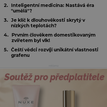
2.
Inteligentní medicína: Nastává éra
"umělá"?
3.
Je klíč k dlouhověkosti skrytý v
nízkých teplotách?
4.
Prvním člověkem domestikovaným
zvířetem byl vlk!
5.
Čeští vědci rozvíjí unikátní vlastnosti
grafenu
reklama