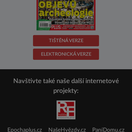
TIŠTĚNÁ VERZE
ELEKTRONICKÁ VERZE
Navštivte také naše další internetové
projekty:
Epochaplus.cz
NašeHvězdy.cz
PaníDomu.cz