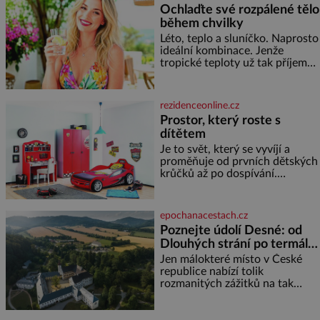
Ochlaďte své rozpálené tělo
během chvilky
Léto, teplo a sluníčko. Naprosto
ideální kombinace. Jenže
tropické teploty už tak příjemné
nejsou. Víte, jakými potravinami
se můžete rychle ochladit? K
dyž se nám tropy zaryjí pod
rezidenceonline.cz
kůži, hledáme úlevu v bazénu
Prostor, který roste s
nebo pomocí klimatizace. Jenže
dítětem
ne vždycky můžeme být v jejich
blízkosti. Nemusíte však zoufat.
Je to svět, který se vyvíjí a
Pokud budete mít promyšlený
proměňuje od prvních dětských
jídelníček, žadné pařáky si na
krůčků až po dospívání.
vás
Správně navržený pokoj
podporuje bezpečí, kreativitu,
soustředění i odpočinek a
epochanacestach.cz
reaguje na každou etapu života
Poznejte údolí Desné: od
a specifické potřeby dítěte. Pro
Dlouhých strání po termální
nejmenší je klíčová
prameny
jednoduchost, měkkost a
Jen málokteré místo v České
bezpečí, proto by pokoj
republice nabízí tolik
miminka měl působit především
rozmanitých zážitků na tak
klidně a útulně. Předškolní věk
malém území jako údolí řeky
je
Desné v srdci Jeseníků. Během