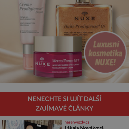
NENECHTE SI UJÍT DALŠÍ
ZAJÍMAVÉ ČLÁNKY
nasehvezdy.cz
Lákala Nováková