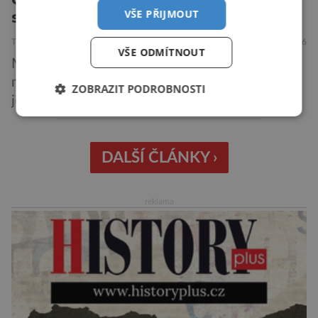
VŠE PŘIJMOUT
styl i radost z jízdy
TECHNIKA
16.7.2026
VŠE ODMÍTNOUT
Malé elektromobily už dávno nejsou jen
městskými přibližovadly. Nový Peugeot E-208
ZOBRAZIT PODROBNOSTI
je toho důkazem. Francouzský hatchback si
zachoval svůj atraktivní design, přidal delší
dojezd a modernější technologie, ale hlavně
ukazuje, že i kompaktní elektromobil může být
DALŠÍ ČLÁNKY ›
autem, se kterým bez obav vyrazíte za hranice
města Peugeot se u modelu 208 trefil do
reklama
černého už […]