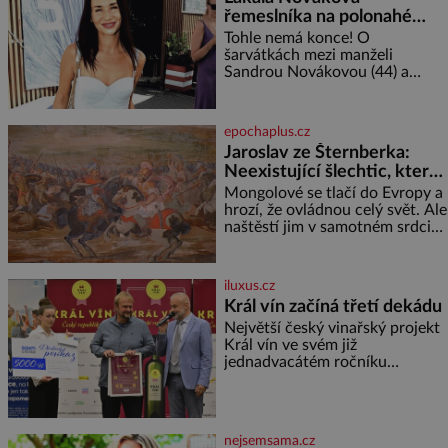
řemeslníka na polonahé
tělo!
Tohle nemá konce! O
šarvátkách mezi manželi
Sandrou Novákovou (44) a
Vojtěchem Moravcem (39) se
toho napsalo už hodně. Ale kdo
by doufal, že horká zem u
epochaplus.cz
herečky ze seriálu Ulice a
Jaroslav ze Šternberka:
režiséra vychladne,
Neexistující šlechtic, který
z Moravy vyžene Mongoly
Mongolové se tlačí do Evropy a
hrozí, že ovládnou celý svět. Ale
naštěstí jim v samotném srdci
Evropy stojí v cestě malé, ale
silné království, které dokáže
dobyvatelské hordy zastavit. Co
iluxus.cz
nedokáže žádná z asijských říší,
Král vín začíná třetí dekádu
co nedokážou Němci – to
Největší český vinařský projekt
dokáže český král. Nebo že by
Král vín ve svém již
ne? Mongolové od roku 1223
jednadvacátém ročníku
postupují podél Kaspického a
představil nejlepší domácí vína.
Azovského moře,
Ta vybírala odborná porota z
celkem 1260 vzorků od 157
vinařů. Král vín, který se – i pře
nejsemsama.cz