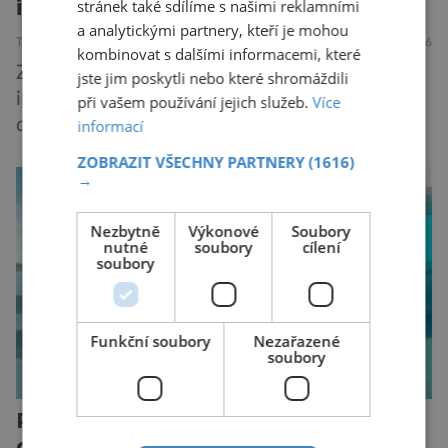
inteligencí
stránek také sdílíme s našimi reklamními
a analytickými partnery, kteří je mohou
TECHNIKA
VESMÍR
19.7.2026
kombinovat s dalšími informacemi, které
Způsob, jakým způsobem tvůrci umělé
jste jim poskytli nebo které shromáždili
inteligence mění svět ze dne na den, nemá v
při vašem používání jejich služeb.
Více
dějinách lidstva obdoby. Avšak, zatímco většina
informací
pozornosti se soustředí na chatboty,
ZOBRAZIT VŠECHNY PARTNERY
(1616)
generování obrázků nebo automatizaci práce,
→
bezpečnostní experti upozorňují na mnohem
méně nápadné riziko. Podle některých
Nezbytně
Výkonové
Soubory
nutné
soubory
cílení
odborníků by už během příštích dvou let mohly
soubory
pokročilé systémy AI výrazně usnadnit
kybernetické útoky […]
Funkční soubory
Nezařazené
soubory
Peugeot E-208: Francouzské lvíče
dospělo. Nabízí rekordní dojezd,