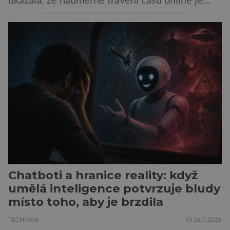
ukázala, že nadměrné trávení času online je
spojeno s vyšší úrovní stresu, horší náladou a
vede k zanedbávání dalších aktivit. Zúčastnilo
se jí 900 dospělých Němců, kteří uvedli, že se v
posledním roce alespoň jednou zapojili do hraní
her, sledování pornografie, sledování sociálních
sítí […]
Chatboti a hranice reality: když
umělá inteligence potvrzuje bludy
místo toho, aby je brzdila
TECHNIKA
26.7.2026