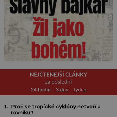
NEJČTENĚJŠÍ ČLÁNKY
za poslední
24 hodin
3 dny
týden
1.
Proč se tropické cyklóny netvoří u
rovníku?