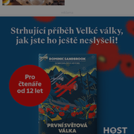
pokračovat v cestě. Povzbudil
je tehdy kávou,
reklama