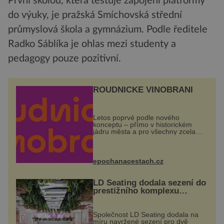
První školou, která testuje zapojení platformy
do výuky, je pražská Smíchovská střední
průmyslová škola a gymnázium. Podle ředitele
Radko Sáblíka je ohlas mezi studenty a
pedagogy pouze pozitivní.
ROUDNICKÉ VINOBRANÍ
Letos poprvé podle nového
konceptu – přímo v historickém
jádru města a pro všechny zcela
zdarma. Hlavní program se
odehraje na Karlově a Husově
náměstí. Návštěvníci se mohou těšit
na víno, burčák, pes...
epochanacestach.cz
LD Seating dodala sezení do
prestižního komplexu
MediaCityUK v Salfordu
Společnost LD Seating dodala na
míru navržené sezení pro dvě