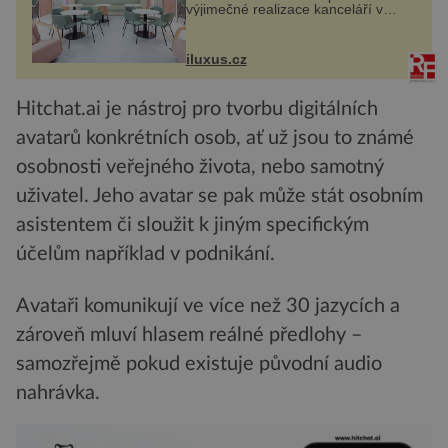
výjimečné realizace kanceláří v
areálu MediaCityUK v anglickém
Salfordu – konkrétně do budov Blue
Tower a Orange Tower. Komplex
iluxus.cz
budov Media...
Hitchat.ai je nástroj pro tvorbu digitálních
avatarů konkrétních osob, ať už jsou to známé
osobnosti veřejného života, nebo samotný
uživatel. Jeho avatar se pak může stát osobním
asistentem či sloužit k jiným specifickým
účelům například v podnikání.
Avataři komunikují ve více než 30 jazycích a
zároveň mluví hlasem reálné předlohy –
samozřejmě pokud existuje původní audio
nahrávka.