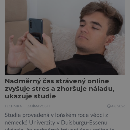
mohl pomoci v boji proti bakteriím odolným
vůči antibiotikům, současně však otevírá nové
otázky biologické bezpečnosti. Výzkumníci ze
Stanfordovy univerzity a Arc Institute […]
Nadměrný čas strávený online
zvyšuje stres a zhoršuje náladu,
ukazuje studie
TECHNIKA
ZAJÍMAVOSTI
4.8.2026
Studie provedená v loňském roce vědci z
německé Univerzity v Duisburgu-Essenu