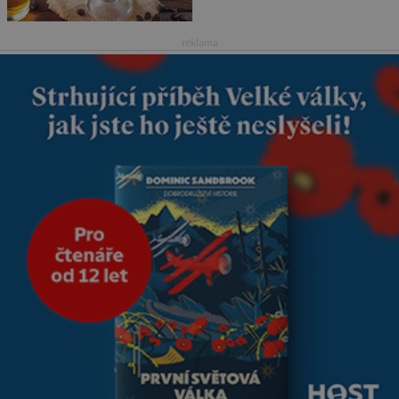
kvůli špatnému počasí nemohli
pokračovat v cestě. Povzbudil
je tehdy kávou,
reklama