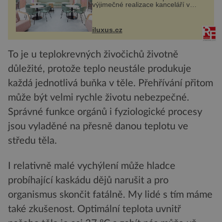
výjimečné realizace kanceláří v
areálu MediaCityUK v anglickém
Salfordu – konkrétně do budov Blue
Tower a Orange Tower. Komplex
iluxus.cz
budov Media...
To je u teplokrevných živočichů životně
důležité, protože teplo neustále produkuje
každá jednotlivá buňka v těle. Přehřívání přitom
může být velmi rychle životu nebezpečné.
Správné funkce orgánů i fyziologické procesy
jsou vyladěné na přesně danou teplotu ve
středu těla.
I relativně malé vychýlení může hladce
probíhající kaskádu dějů narušit a pro
organismus skončit fatálně. My lidé s tím máme
také zkušenost. Optimální teplota uvnitř