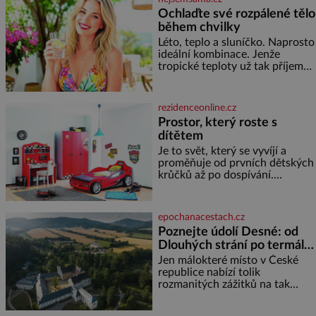
Ochlaďte své rozpálené tělo
během chvilky
Léto, teplo a sluníčko. Naprosto
ideální kombinace. Jenže
tropické teploty už tak příjemné
nejsou. Víte, jakými potravinami
se můžete rychle ochladit? K
dyž se nám tropy zaryjí pod
rezidenceonline.cz
kůži, hledáme úlevu v bazénu
Prostor, který roste s
nebo pomocí klimatizace. Jenže
dítětem
ne vždycky můžeme být v jejich
blízkosti. Nemusíte však zoufat.
Je to svět, který se vyvíjí a
Pokud budete mít promyšlený
proměňuje od prvních dětských
jídelníček, žadné pařáky si na
krůčků až po dospívání.
vás
Správně navržený pokoj
podporuje bezpečí, kreativitu,
soustředění i odpočinek a
epochanacestach.cz
reaguje na každou etapu života
Poznejte údolí Desné: od
a specifické potřeby dítěte. Pro
Dlouhých strání po termální
nejmenší je klíčová
prameny
jednoduchost, měkkost a
Jen málokteré místo v České
bezpečí, proto by pokoj
republice nabízí tolik
miminka měl působit především
rozmanitých zážitků na tak
klidně a útulně. Předškolní věk
malém území jako údolí řeky
je
Desné v srdci Jeseníků. Během