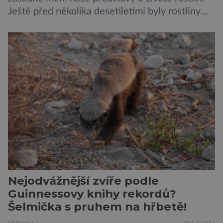
Ještě před několika desetiletími byly rostliny
považovány za tiché a pasivní organismy, které
pouze reagují na změny prostředí. Moderní
výzkum však ukazuje, že skutečnost je mnohem
zajímavější. Rostliny totiž dokážou své okolí
vnímat prostřednictvím mechanických podnětů
a samy také vydávají zvuky […]
Nejodvážnější zvíře podle
Guinnessovy knihy rekordů?
Šelmička s pruhem na hřbetě!