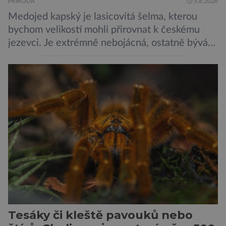
PŘÍRODA
5.8.2026
Medojed kapský je lasicovitá šelma, kterou
bychom velikostí mohli přirovnat k českému
jezevci. Je extrémně nebojácná, ostatně bývá
označována za nejodvážnější zvíře vůbec. V
této souvislosti je dokonce zapsána do
Guinnessovy knihy rekordů. Navzdory svému
názvu nežije pouze v jižní Africe, ale domovem
je mu valná část černého kontinentu a
vyskytuje se rovněž v oblastech […]
Tesáky či kleště pavouků nebo