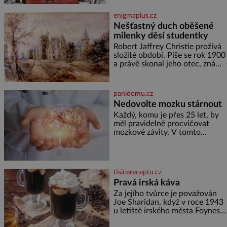
Ani za dvě kopy grošů by se
nikdo neodvážil podzemní
enigmaplus.cz
hrobku otevřít a její poklop tak
Nešťastný duch oběšené
raději jen skrápí svěcenou
milenky děsí studentky
vodou. Za několik dní divné
burácení skutečně ustane. Když
Robert Jaffrey Christie prožívá
o mnoho let později hrobku
složité období. Píše se rok 1900
a právě skonal jeho otec, známý
továrník William Mellis Christie
(1829–1900). Smutná událost je
ale doprovázena ohromným
panidomu.cz
dědictvím
Nedovolte mozku stárnout
Každý, komu je přes 25 let, by
měl pravidelně procvičovat
mozkové závity. V tomto
období se totiž začíná
zhoršovat paměť. Možná máte
problém vzpomenout si na
jméno kolegy z práce. Nebo
tisicereceptu.cz
marně v paměti lovíte název
Pravá irská káva
knížky, kterou jste nedávno
přečetli. Je to opravdu tak, s
Za jejího tvůrce je považován
věkem jako kdyby se paměť
Joe Sharidan, když v roce 1943
rozhodla stávkovat. Cvičte
u letiště irského města Foynes
obsluhoval Američany, kteří