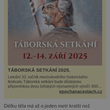
TÁBORSKÁ SETKÁNÍ 2025.
Letošní 33. ročník mezinárodního historického
festivalu Táborská setkání bude důstojnou
připomínkou dvou loňských významných výročí: 600
let od úmrtí nikdy v poli neporaženého hejtmana Jana
epochanacestach.cz
Žižky z Tr...
Délku těla má až o jeden metr kratší než