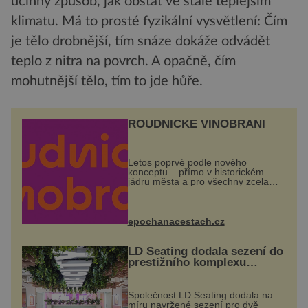
účinný způsob, jak obstát ve stále teplejším
klimatu. Má to prosté fyzikální vysvětlení: Čím
je tělo drobnější, tím snáze dokáže odvádět
teplo z nitra na povrch. A opačně, čím
mohutnější tělo, tím to jde hůře.
ROUDNICKÉ VINOBRANÍ
Letos poprvé podle nového
konceptu – přímo v historickém
jádru města a pro všechny zcela
zdarma. Hlavní program se
odehraje na Karlově a Husově
náměstí. Návštěvníci se mohou těšit
na víno, burčák, pes...
epochanacestach.cz
LD Seating dodala sezení do
prestižního komplexu
MediaCityUK v Salfordu
Společnost LD Seating dodala na
míru navržené sezení pro dvě