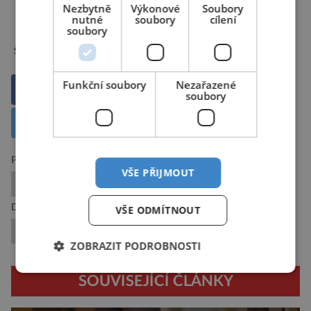
Nezbytně
Výkonové
Soubory
nutné
soubory
cílení
soubory
evoluce
příroda
zvířata
Štítky:
Funkční soubory
Nezařazené
Sdílet na Facebooku
soubory
Sdílet na X
Předchozí článek
VŠE PŘIJMOUT
České děti ohrožuje závislost na videohrách
Další článek
VŠE ODMÍTNOUT
Digitální dvojčata olympioniků
ZOBRAZIT PODROBNOSTI
SOUVISEJÍCÍ ČLÁNKY