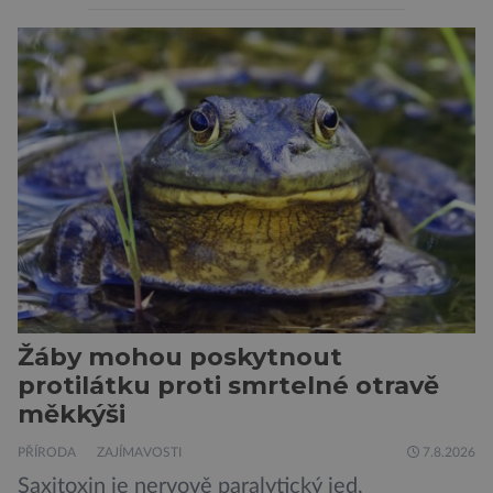
by si psa rádi pořídili, ale nemohou, protože
jsou alergičtí. Jejich imunitní systém
přecitlivěle reaguje na proteiny obsažené v
psích slinách, potu, moči a šupinkách kůže,
zachycených v srsti. Vědci nyní geneticky
upravili psy, aby […]
Žáby mohou poskytnout
protilátku proti smrtelné otravě
měkkýši
PŘÍRODA
ZAJÍMAVOSTI
7.8.2026
Saxitoxin je nervově paralytický jed,