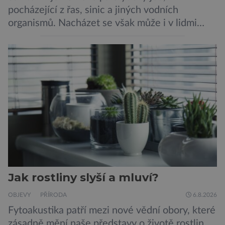
pocházející z řas, sinic a jiných vodních
organismů. Nacházet se však může i v lidmi
konzumovaných mlžích, jako jsou ústřice nebo
slávky. K příznakům otravy patří paralýza
dýchacích cest, dojít však může až k udušení.
Dosud proti tomuto jedu neexistovala
protilátka, nyní ji zřejmě vědci objevili, ovšem
její zdroj je […]
Jak rostliny slyší a mluví?
OBJEVY
PŘÍRODA
6.8.2026
Fytoakustika patří mezi nové vědní obory, které
zásadně mění naše představy o životě rostlin.