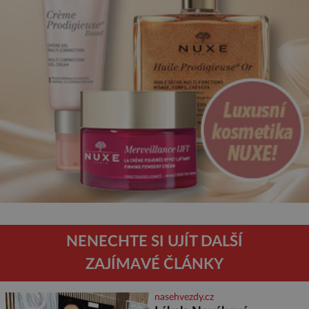
NENECHTE SI UJÍT DALŠÍ
ZAJÍMAVÉ ČLÁNKY
nasehvezdy.cz