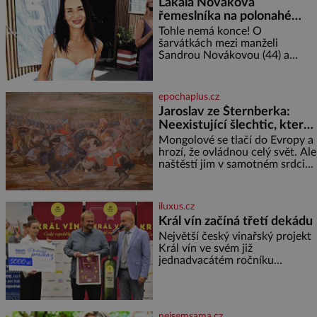
Lákala Nováková
řemeslníka na polonahé
tělo!
Tohle nemá konce! O
šarvátkách mezi manželi
Sandrou Novákovou (44) a
Vojtěchem Moravcem (39) se
toho napsalo už hodně. Ale kdo
by doufal, že horká zem u
epochaplus.cz
herečky ze seriálu Ulice a
Jaroslav ze Šternberka:
režiséra vychladne,
Neexistující šlechtic, který
z Moravy vyžene Mongoly
Mongolové se tlačí do Evropy a
hrozí, že ovládnou celý svět. Ale
naštěstí jim v samotném srdci
Evropy stojí v cestě malé, ale
silné království, které dokáže
dobyvatelské hordy zastavit. Co
iluxus.cz
nedokáže žádná z asijských říší,
Král vín začíná třetí dekádu
co nedokážou Němci – to
Největší český vinařský projekt
dokáže český král. Nebo že by
Král vín ve svém již
ne? Mongolové od roku 1223
jednadvacátém ročníku
postupují podél Kaspického a
představil nejlepší domácí vína.
Azovského moře,
Ta vybírala odborná porota z
celkem 1260 vzorků od 157
vinařů. Král vín, který se – i pře
nejsemsama.cz