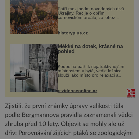
Patří mezi sedm novodobých divů
Ukrajiny. Řeč je o obřím
černovickém areálu, za jehož
vznikem stál slavný český architekt
Josef Hlávka. Ten si na něm dal
mimořádně záležet. Jeho stavební
historyplus.cz
plány by při ...
Měkké na dotek, krásné na
pohled
Koupelna patří k nejatraktivnějším
místnostem v bytě, vedle ložnice
slouží jako místo pro relaxaci a
odpočinek. Koupelnový textil –
ručníky, osušky a koberečky –
mohou jako mávnutím kouzelného
rezidenceonline.cz
proutku...
Zjistili, že první známky úpravy velikosti těla
podle Bergmannova pravidla zaznamenali vědci
zhruba před 10 lety. Objevit se mohly ale už
dřív: Porovnávání žijících ptáků se zoologickými