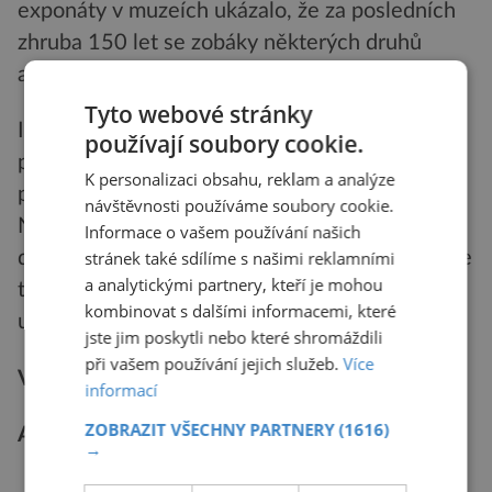
exponáty v muzeích ukázalo, že za posledních
zhruba 150 let se zobáky některých druhů
australských papoušků zvětšily až o 10 %.
Tyto webové stránky
I to může souviset s oteplováním. Právě větší
používají soubory cookie.
prostor zobáku může fungovat jako účinná
K personalizaci obsahu, reklam a analýze
pomůcka pro odvádění přebytečného tepla.
návštěvnosti používáme soubory cookie.
Nárůst zobáku samozřejmě může mít i jiné
Informace o vašem používání našich
stránek také sdílíme s našimi reklamními
důvody, například změnu potravy. Jenže když se
a analytickými partnery, kteří je mohou
totéž děje u různých druhů po světě, tak to
kombinovat s dalšími informacemi, které
ukazuje na globální příčinu.
jste jim poskytli nebo které shromáždili
při vašem používání jejich služeb.
Více
Vice se dočtete v čísle 10/2024.
informací
ZOBRAZIT VŠECHNY PARTNERY
(1616)
Autorka: Kateřina Pavelcová
→
PŘEHRÁT ČLÁNEK