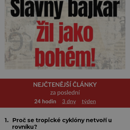
NEJČTENĚJŠÍ ČLÁNKY
za poslední
24 hodin
3 dny
týden
1.
Proč se tropické cyklóny netvoří u
rovníku?