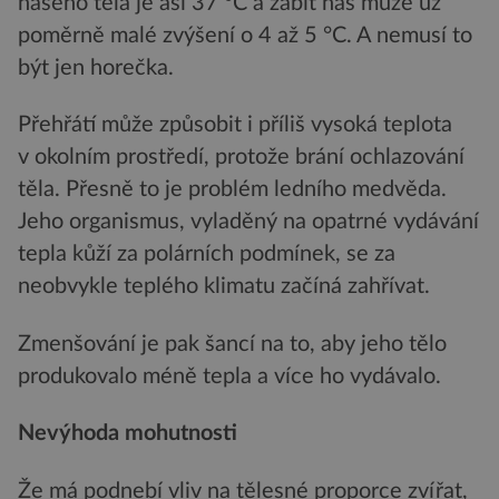
našeho těla je asi 37 °C a zabít nás může už
poměrně malé zvýšení o 4 až 5 °C. A nemusí to
být jen horečka.
Přehřátí může způsobit i příliš vysoká teplota
v okolním prostředí, protože brání ochlazování
těla. Přesně to je problém ledního medvěda.
Jeho organismus, vyladěný na opatrné vydávání
tepla kůží za polárních podmínek, se za
neobvykle teplého klimatu začíná zahřívat.
Zmenšování je pak šancí na to, aby jeho tělo
produkovalo méně tepla a více ho vydávalo.
Nevýhoda mohutnosti
Že má podnebí vliv na tělesné proporce zvířat,