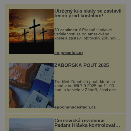
Utržený kus skály se zastavil
těsně před kostelem!
Ochránila ho boží síla?
30 centimetrů! Přesně v takové
vzdálenosti se od amerického
kostela zastavil obrovský 20tunový
balvan, který se v květnu 2014
nečekaně odtrhl od nedaleké skály
při její demolici. Podle místních stojí
enigmaplus.cz
...
ZÁBOŘSKÁ POUŤ 2025
Tradiční Zábořská pouť, která se
koná v neděli 7.9.2025 od 11:00
hod. u kostela v Záboří, části obce
Kly u Mělníka. V programu
naleznete komentovanou prohlídku
kostela, dobovou hudbu, řemesla,
atrakce...
epochanacestach.cz
Černovická rezidence:
Pedant Hlávka kontroloval
každou cihlu