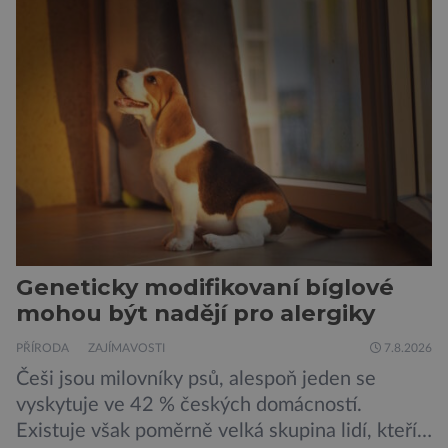
Geneticky modifikovaní bíglové
mohou být nadějí pro alergiky
PŘÍRODA
ZAJÍMAVOSTI
7.8.2026
Češi jsou milovníky psů, alespoň jeden se
vyskytuje ve 42 % českých domácností.
Existuje však poměrně velká skupina lidí, kteří