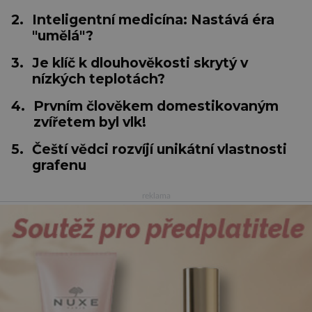
2.
Inteligentní medicína: Nastává éra
"umělá"?
3.
Je klíč k dlouhověkosti skrytý v
nízkých teplotách?
4.
Prvním člověkem domestikovaným
zvířetem byl vlk!
5.
Čeští vědci rozvíjí unikátní vlastnosti
grafenu
reklama