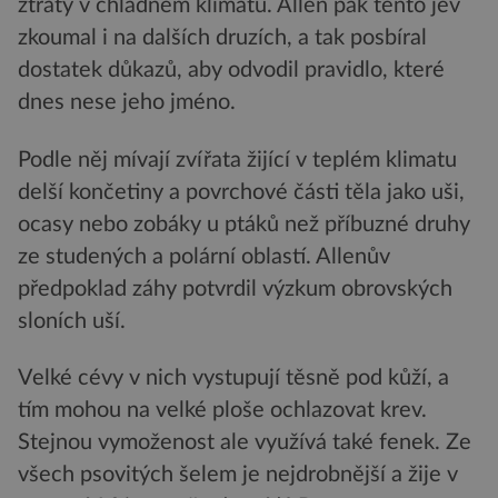
ztráty v chladném klimatu. Allen pak tento jev
zkoumal i na dalších druzích, a tak posbíral
dostatek důkazů, aby odvodil pravidlo, které
dnes nese jeho jméno.
Podle něj mívají zvířata žijící v teplém klimatu
delší končetiny a povrchové části těla jako uši,
ocasy nebo zobáky u ptáků než příbuzné druhy
ze studených a polární oblastí. Allenův
předpoklad záhy potvrdil výzkum obrovských
sloních uší.
Velké cévy v nich vystupují těsně pod kůží, a
tím mohou na velké ploše ochlazovat krev.
Stejnou vymoženost ale využívá také fenek. Ze
všech psovitých šelem je nejdrobnější a žije v