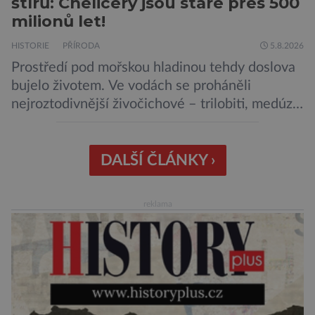
štírů: Chelicery jsou staré přes 500
milionů let!
HISTORIE
PŘÍRODA
5.8.2026
Prostředí pod mořskou hladinou tehdy doslova
bujelo životem. Ve vodách se proháněli
nejroztodivnější živočichové – trilobiti, medúzy
či hlavonožci. V dávném kambriu žil také
prazvláštní stonožce podobný tvor, který měl
zárodky zbraní typických pro dnešní pavouky.
DALŠÍ ČLÁNKY ›
Pavouci, štíři či klíšťata jsou členovci patřící do
skupiny klepítkatců. Vyznačují se takzvanými
reklama
chelicerami, které u nich představují právě […]