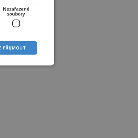
Nezařazené
soubory
E PŘIJMOUT