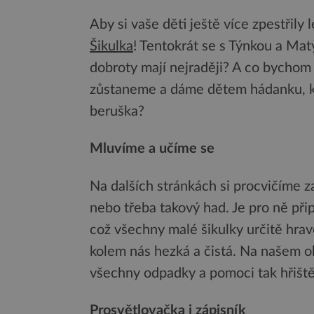
Aby si vaše děti ještě více zpestřily 
Šikulka
! Tentokrát se s Týnkou a Mat
dobroty mají nejraději? A co bychom
zůstaneme a dáme dětem hádanku, kdo
beruška?
Mluvíme a učíme se
Na dalších stránkách si procvičíme z
nebo třeba takový had. Je pro ně při
což všechny malé šikulky určitě hrav
kolem nás hezká a čistá. Na našem ob
všechny odpadky a pomoci tak hřiště 
Prosvětlovačka i zápisník