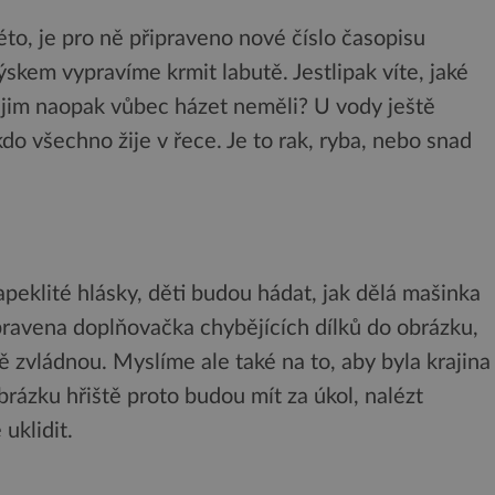
léto, je pro ně připraveno nové číslo časopisu
ýskem vypravíme krmit labutě. Jestlipak víte, jaké
 jim naopak vůbec házet neměli? U vody ještě
 všechno žije v řece. Je to rak, ryba, nebo snad
apeklité hlásky, děti budou hádat, jak dělá mašinka
pravena doplňovačka chybějících dílků do obrázku,
ě zvládnou. Myslíme ale také na to, aby byla krajina
rázku hřiště proto budou mít za úkol, nalézt
uklidit.