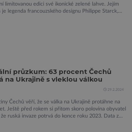
ní limitovanou edici své ikonické zelené lahve. Jejím
 je legenda francouzského designu Philippe Starck,
příležitosti 160. výročí založení značky vdechl lahvi
odobu ve svém nezaměnitelném minimalistickém, ale
ím stylu. Ikonický kapkový tvar zelené lahve Perrier
od vzniku společnosti stejný a stal se symbolem
 Kromě toho […]
lní průzkum: 63 procent Čechů
á na Ukrajině s vleklou válkou
29.2.2024
iny Čechů věří, že se válka na Ukrajině protáhne na
let. Ještě před rokem si přitom skoro polovina obyvatel
 že ruská invaze potrvá do konce roku 2023. Data z
u veřejného mínění společnosti CEPER ukazují, že se
espondentů přesvědčených o dlouhodobé válce na