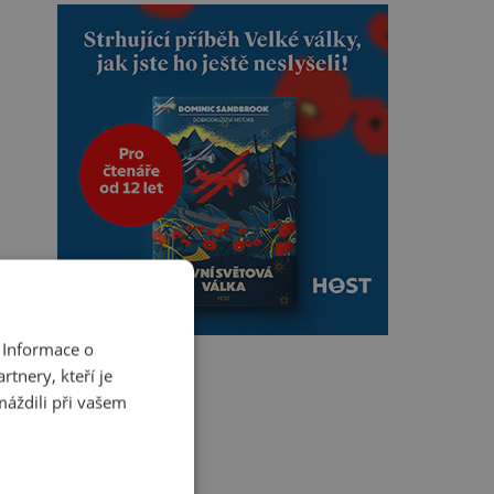
 Informace o
tnery, kteří je
máždili při vašem