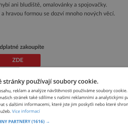
ybí ani bludiště, omalovánky a spojovačky.
í a hravou formou se dozví mnoho nových věcí.
dplatné zakoupíte
ZDE
 stránky používají soubory cookie.
obsahu, reklam a analýze návštěvnosti používáme soubory cookie.
Sdílet na X
ašich stránek také sdílíme s našimi reklamními a analytickými par
 s dalšími informacemi, které jste jim poskytli nebo které shro
Další článek
služeb.
Více informací
Velký bariérový útes čelí extrémním
HNY PARTNERY
(1616) →
teplotám