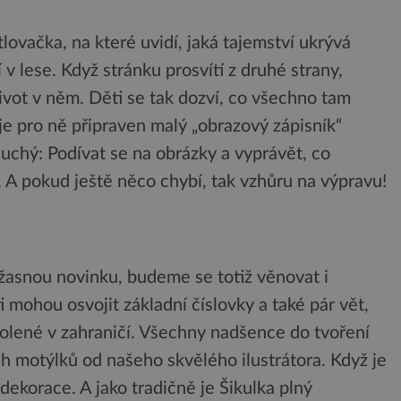
lovačka, na které uvidí, jaká tajemství ukrývá
 v lese. Když stránku prosvítí z druhé strany,
ivot v něm. Děti se tak dozví, co všechno tam
e pro ně připraven malý „obrazový zápisník“
duchý: Podívat se na obrázky a vyprávět, co
ít. A pokud ještě něco chybí, tak vzhůru na výpravu!
žasnou novinku, budeme se totiž věnovat i
i mohou osvojit základní číslovky a také pár vět,
volené v zahraničí. Všechny nadšence do tvoření
h motýlků od našeho skvělého ilustrátora. Když je
á dekorace. A jako tradičně je Šikulka plný