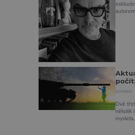
exkluziv
autorem
který u 
novou p
elegantn
zůstává 
značky.
Aktuá
počít
NOVINKY
Dvě třet
několik 
myslela,
průzkum
podíl r