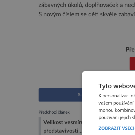
zábavných úkolů, doplňovaček a nech
S novým číslem se děti skvěle zabav
Pře
Tyto webové
K personalizaci 
Sdílet na Facebooku
vašem používání n
mohou kombinovat
Předchozí článek
používání jejich 
Velikost vesmíru? Vymyká se lidské
ZOBRAZIT VŠEC
představivosti…