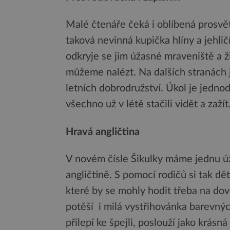
Malé čtenáře čeká i oblíbená prosvět
taková nevinná kupička hlíny a jehličí
odkryje se jim úžasné mraveniště a ž
můžeme nalézt. Na dalších stranách j
letních dobrodružství. Úkol je jedno
všechno už v létě stačili vidět a zaž
Hravá angličtina
V novém čísle Šikulky máme jednu ú
angličtině. S pomocí rodičů si tak dět
které by se mohly hodit třeba na do
potěší i milá vystřihovánka barevnýc
přilepí ke špejli, poslouží jako krásn