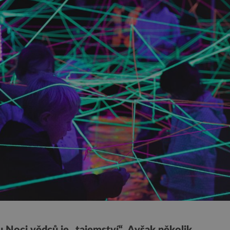
Noci vědců je „tajemství“. Avšak několik