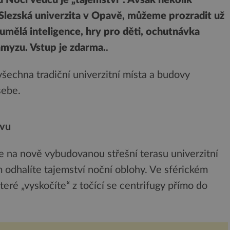
je Slezská univerzita v Opavě, můžeme prozradit už
 umělá inteligence, hry pro děti, ochutnávka
myzu. Vstup je zdarma.
.
šechna tradiční univerzitní místa a budovy
sebe.
avu
 na nově vybudovanou střešní terasu univerzitní
dhalíte tajemství noční oblohy. Ve sférickém
teré „vyskočíte“ z točící se centrifugy přímo do