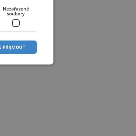
Nezařazené
soubory
E PŘIJMOUT