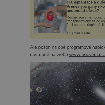
Transplantace a duš
Přenesly orgány i k
osobnosti dárce?
Ročně jsou v nemocnicí
transplantovány tisíce or
Je-li operace úspěšná, li
tělo přijme darovaný org
své a pacient může vést
enigmaplus.cz
plnohodnotný život. Ale 
při transplantaci nepřijím
Ale pozor, na obě programové nabídky
dostupné na webu
www.nocvedcu.c