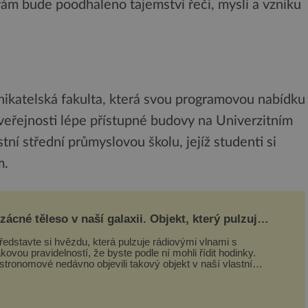
vám bude poodhaleno tajemství řeči, mysli a vzniku
ikatelská fakulta, která svou programovou nabídku
veřejnosti lépe přístupné budovy na Univerzitním
tní střední průmyslovou školu, jejíž studenti si
m.
zácné těleso v naší galaxii. Objekt, který pulzuje
ak jasně, že mění astronomii
ředstavte si hvězdu, která pulzuje rádiovými vlnami s
akovou pravidelností, že byste podle ní mohli řídit hodinky.
stronomové nedávno objevili takový objekt v naší vlastní
alaxii, ale jeho chování...