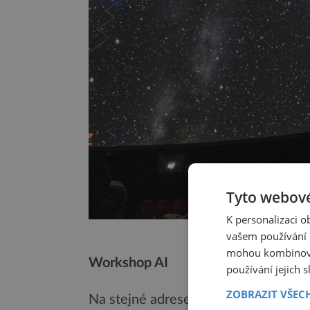
Tyto webové
K personalizaci 
Sf
vašem používání n
mohou kombinovat
Workshop AI
používání jejich 
ZOBRAZIT VŠEC
Na stejné adrese sídlí informatici F