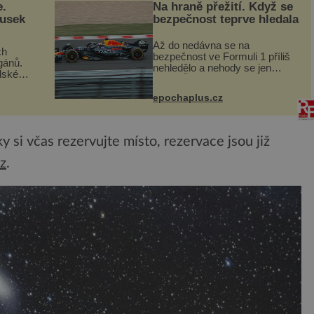
e.
Na hraně přežití. Když se
ousek
bezpečnost teprve hledala
Až do nedávna se na
ch
bezpečnost ve Formuli 1 příliš
gánů.
nehledělo a nehody se jen
dské
vršily. Řada pilotů to poznala na
án za
vlastní kůži, často s trvalými
epochaplus.cz
následky nebo bohužel i ztrátou
co když
života. Dnes nepochopiteln...
ám...
 si včas rezervujte místo, rezervace jsou již
z
.