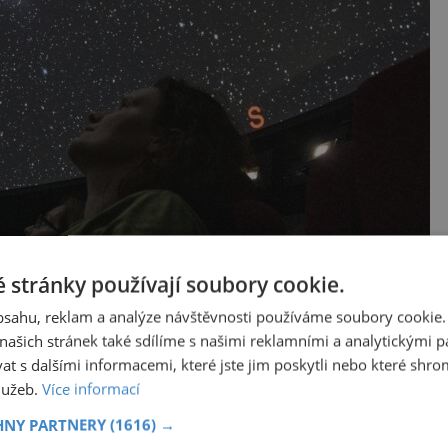
 stránky používají soubory cookie.
obsahu, reklam a analýze návštěvnosti používáme soubory cookie.
érické kino Unisféra
ašich stránek také sdílíme s našimi reklamními a analytickými par
 s dalšími informacemi, které jste jim poskytli nebo které shro
služeb.
Více informací
HNY PARTNERY
(1616) →
ilozoficko-přírodovědecké fakulty. Ti už se nemohou