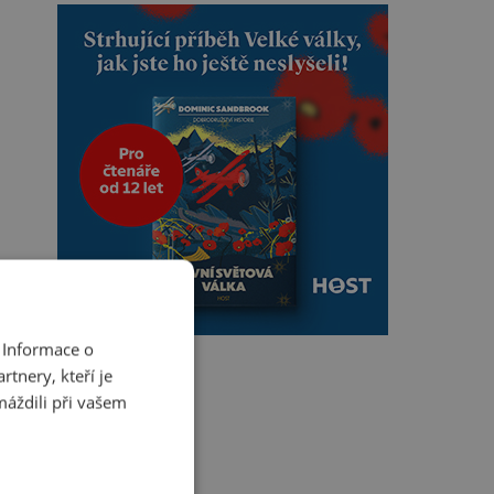
 Informace o
tnery, kteří je
máždili při vašem