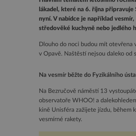
lákadel, které na 6. října připravu
nyní. V nabídce je například vesmír,
středověké kuchyně nebo jedlého h
Dlouho do noci budou mít otevřena v
v Opavě. Naštěstí nejsou daleko od 
Na vesmír běžte do Fyzikálního úst
Na Bezručově náměstí 13 vystoupáte
observatoře WHOO! a dalekohledem o
kině Unisféra zažijete jízdu, během k
vesmírné rakety.