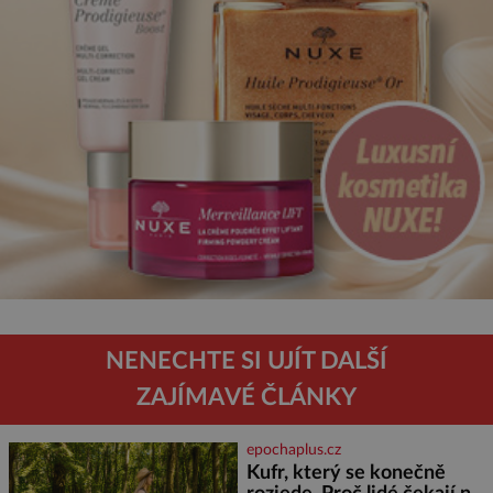
NENECHTE SI UJÍT DALŠÍ
ZAJÍMAVÉ ČLÁNKY
epochaplus.cz
Kufr, který se konečně