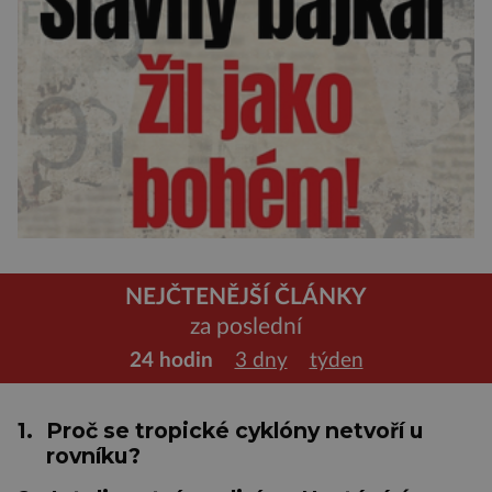
NEJČTENĚJŠÍ ČLÁNKY
za poslední
24 hodin
3 dny
týden
1.
Proč se tropické cyklóny netvoří u
rovníku?