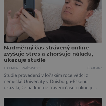
Nadměrný čas strávený online
zvyšuje stres a zhoršuje náladu,
ukazuje studie
TECHNIKA
ZAJÍMAVOSTI
4.8.2026
Studie provedená v loňském roce vědci z
německé Univerzity v Duisburgu-Essenu
ukázala, že nadměrné trávení času online je
spojeno s vyšší úrovní stresu, horší náladou a
vede k zanedbávání dalších aktivit. Zúčastnilo