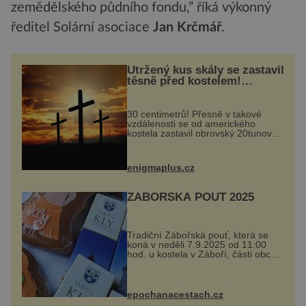
zemědělského půdního fondu,” říká výkonný
ředitel Solární asociace
Jan Krčmář
.
Utržený kus skály se zastavil
těsně před kostelem!
Ochránila ho boží síla?
30 centimetrů! Přesně v takové
vzdálenosti se od amerického
kostela zastavil obrovský 20tunový
balvan, který se v květnu 2014
nečekaně odtrhl od nedaleké skály
při její demolici. Podle místních stojí
enigmaplus.cz
...
ZÁBOŘSKÁ POUŤ 2025
Tradiční Zábořská pouť, která se
koná v neděli 7.9.2025 od 11:00
hod. u kostela v Záboří, části obce
Kly u Mělníka. V programu
naleznete komentovanou prohlídku
kostela, dobovou hudbu, řemesla,
atrakce...
epochanacestach.cz