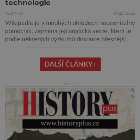
technologie
TECHNIKA
12.7.2026
Wikipedie je v mnohých ohledech neocenitelný
pomocník, zejména její anglická verze, která je
podle některých výzkumů dokonce přesnější
než slavná Encyclopedia Britannica. Nyní se
internetová studna znalostí proměnila v
křišťálovou kouli, ze které umělá inteligence
DALŠÍ ČLÁNKY ›
věštila, které technologie v dohledné
budoucnosti nejvíce zasáhnou naši společnost.
reklama
Za vším stojí australští výzkumníci, kteří pomocí
umělé inteligence a […]