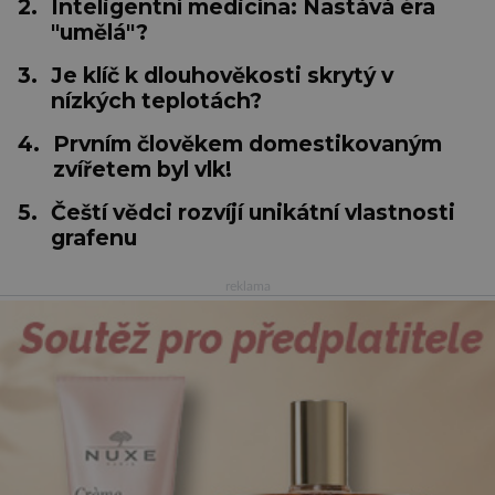
2.
Inteligentní medicína: Nastává éra
"umělá"?
3.
Je klíč k dlouhověkosti skrytý v
nízkých teplotách?
4.
Prvním člověkem domestikovaným
zvířetem byl vlk!
5.
Čeští vědci rozvíjí unikátní vlastnosti
grafenu
reklama