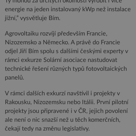
Ty mohou za určitých okolností vyrobit i více
energie na jeden instalovaný kWp než instalace
jižní,” vysvětluje Bím.
Agrovoltaiku rozvíjí především Francie,
Nizozemsko a Německo. A právě do Francie
odjel Jiří Bím spolu s dalšími českými experty v
rámci exkurze Solární asociace nastudovat
technické řešení různých typů fotovoltaických
panelů.
V rámci dalších exkurzí navštívil i projekty v
Rakousku, Nizozemsku nebo Itálii. První pilotní
projekty jsou připravené i v ČR, jejich povolení
ale není o nic snazší než u těch komerčních,
čekají tedy na změnu legislativy.