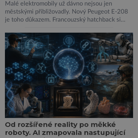
Malé elektromobily už dávno nejsou jen
městskými přibližovadly. Nový Peugeot E-208
je toho důkazem. Francouzský hatchback si
zachoval svůj atraktivní design, přidal delší
dojezd a modernější technologie, ale hlavně
ukazuje, že i kompaktní elektromobil může být
autem, se kterým bez obav vyrazíte za hranice
města Peugeot se u modelu 208 trefil do
černého už […]
Od rozšířené reality po měkké
roboty. AI zmapovala nastupující