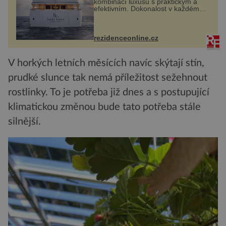
kombinací luxusu s praktickým a
efektivním. Dokonalost v každém
detailu představuje značka Fendi
Casa, kterou byly vybaveny její
paluby. Monacký přístav nabízí
každoročn...
rezidenceonline.cz
V horkých letních měsících navíc skýtají stín,
prudké slunce tak nemá příležitost sežehnout
rostlinky. To je potřeba již dnes a s postupující
klimatickou změnou bude tato potřeba stále
silnější.