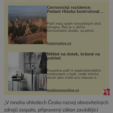
Černovická rezidence:
Pedant Hlávka kontroloval
každou cihlu
Patří mezi sedm novodobých divů
Ukrajiny. Řeč je o obřím
černovickém areálu, za jehož
vznikem stál slavný český architekt
Josef Hlávka. Ten si na něm dal
mimořádně záležet. Jeho stavební
historyplus.cz
plány by při ...
Měkké na dotek, krásné na
pohled
Koupelna patří k nejatraktivnějším
místnostem v bytě, vedle ložnice
slouží jako místo pro relaxaci a
odpočinek. Koupelnový textil –
ručníky, osušky a koberečky –
mohou jako mávnutím kouzelného
rezidenceonline.cz
proutku...
„V mnoha ohledech Česko rozvoj obnovitelných
zdrojů zaspalo, připravený zákon zavádějící