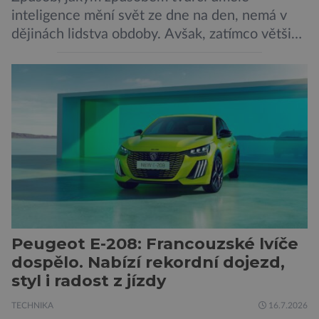
inteligence mění svět ze dne na den, nemá v
dějinách lidstva obdoby. Avšak, zatímco většina
pozornosti se soustředí na chatboty,
generování obrázků nebo automatizaci práce,
bezpečnostní experti upozorňují na mnohem
méně nápadné riziko. Podle některých
odborníků by už během příštích dvou let mohly
pokročilé systémy AI výrazně usnadnit
kybernetické útoky […]
Peugeot E-208: Francouzské lvíče
dospělo. Nabízí rekordní dojezd,
styl i radost z jízdy
TECHNIKA
16.7.2026