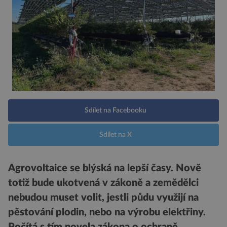
Sdílet na Facebooku
Sdílet na X
Agrovoltaice se blýská na lepší časy. Nově
totiž bude ukotvená v zákoně a zemědělci
nebudou muset volit, jestli půdu využijí na
pěstování plodin, nebo na výrobu elektřiny.