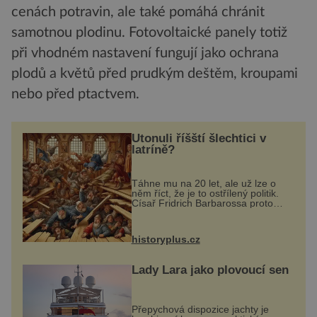
cenách potravin, ale také pomáhá chránit
samotnou plodinu. Fotovoltaické panely totiž
při vhodném nastavení fungují jako ochrana
plodů a květů před prudkým deštěm, kroupami
nebo před ptactvem.
Utonuli říšští šlechtici v
latríně?
Táhne mu na 20 let, ale už lze o
něm říct, že je to ostřílený politik.
Císař Fridrich Barbarossa proto
posílá svého syna a dědice
Jindřicha VI. do Erfurtu, aby se stal
prostředníkem při řešení sporu m...
historyplus.cz
Lady Lara jako plovoucí sen
Přepychová dispozice jachty je