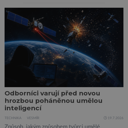
svou temnou stránku… Nová studie výzkumníků
z City University of New York a King’s College
London ukazuje, že někteří choboti, včetně
populárního systému Grok od firmy xAI Elona
Muska, mají tendenci podporovat bludné
představy […]
Odborníci varují před novou
hrozbou poháněnou umělou
inteligencí
TECHNIKA
VESMÍR
19.7.2026
Způsob, jakým způsobem tvůrci umělé