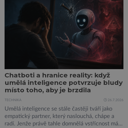
se jí 900 dospělých Němců, kteří uvedli, že se v
posledním roce alespoň jednou zapojili do hraní
her, sledování pornografie, sledování sociálních
sítí […]
Chatboti a hranice reality: když
umělá inteligence potvrzuje bludy
místo toho, aby je brzdila
TECHNIKA
26.7.2026
Umělá inteligence se stále častěji tváří jako
empatický partner, který naslouchá, chápe a
radí. Jenže právě tahle domnělá vstřícnost má i