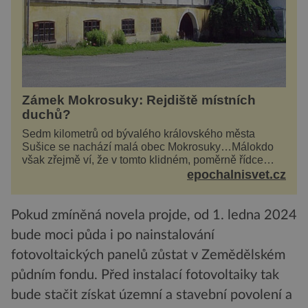
Zámek Mokrosuky: Rejdiště místních
duchů?
Sedm kilometrů od bývalého královského města
Sušice se nachází malá obec Mokrosuky…Málokdo
však zřejmě ví, že v tomto klidném, poměrně řídce
navštěvovaném koutu vesnické Šumavy se nachází
epochalnisvet.cz
několi...
Pokud zmíněná novela projde, od 1. ledna 2024
bude moci půda i po nainstalování
fotovoltaických panelů zůstat v Zemědělském
půdním fondu. Před instalací fotovoltaiky tak
bude stačit získat územní a stavební povolení a