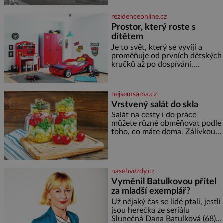
světová válka. Příběhy rodů
Placzek, Löw-Beer, Fuhrmann,
rezidenceonline.cz
Kohn a Stiassni se stanou
Prostor, který roste s
jednou z hlavních
dítětem
dramaturgických linií festivalu
židovské kultury ŠTETL FEST
Je to svět, který se vyvíjí a
2026. Některé návraty nejsou
proměňuje od prvních dětských
jednoduché. Místa, která si
krůčků až po dospívání.
člověk pamatuje z rodinných
Správně navržený pokoj
vyprávění, už dávno
podporuje bezpečí, kreativitu,
soustředění i odpočinek a
nejsemsama.cz
reaguje na každou etapu života
Vrstvený salát do skla
a specifické potřeby dítěte. Pro
Salát na cesty i do práce
nejmenší je klíčová
můžete různě obměňovat podle
jednoduchost, měkkost a
toho, co máte doma. Zálivkou
bezpečí, proto by pokoj
ho zalijte až těsně před
miminka měl působit především
podáváním, aby zeleninu
klidně a útulně. Předškolní věk
nerozmočila. Na 2 porce
je
potřebujete: ✿ 1/4 ledového
nasehvezdy.cz
nebo jiného salátu (římský salát,
Vyměnil Batulkovou přítel
polníček…) ✿ 1 malá konzerva
za mladší exemplář?
kukuřice ✿ ½ okurky ✿ 2
rajčata Zálivka: ✿ 4 lžíce
Už nějaký čas se lidé ptali, jestli
olivového oleje ✿ 1 lžíci
jsou herečka ze seriálu
citronové šťávy ✿ ½ stroužku
Slunečná Dana Batulková (68) a