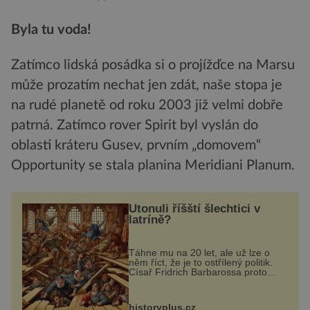
Byla tu voda!
Zatímco lidská posádka si o projížďce na Marsu
může prozatím nechat jen zdát, naše stopa je
na rudé planetě od roku 2003 již velmi dobře
patrná. Zatímco rover Spirit byl vyslán do
oblasti kráteru Gusev, prvním „domovem“
Opportunity se stala planina Meridiani Planum.
Utonuli říšští šlechtici v
latríně?
Táhne mu na 20 let, ale už lze o
něm říct, že je to ostřílený politik.
Císař Fridrich Barbarossa proto
posílá svého syna a dědice
Jindřicha VI. do Erfurtu, aby se stal
prostředníkem při řešení sporu m...
historyplus.cz