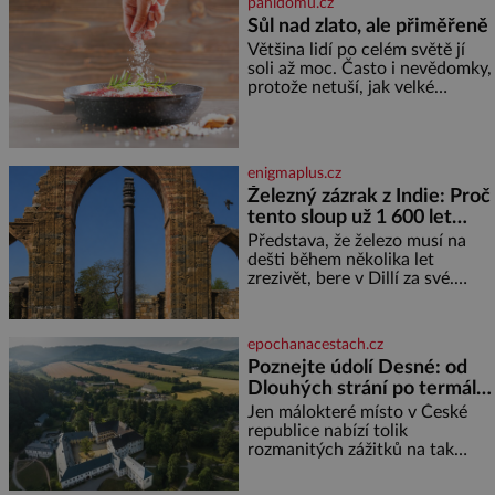
panidomu.cz
každý, kdo s tím má nějaké
Sůl nad zlato, ale přiměřeně
zkušenosti, se zapřísahá, že
Většina lidí po celém světě jí
pokud odpustíte, znatelně se
soli až moc. Často i nevědomky,
vám uleví. Když se ke mně
protože netuší, jak velké
doneslo, že si manžel pořídil
množství se jí skrývá v
milenku,
průmyslově vyráběných
potravinách, dokonce i těch
sladkých. Sůl je zdravá Ale v
enigmaplus.cz
ani ne třetinovém množství, než
Železný zázrak z Indie: Proč
je pro většinu populace běžné.
tento sloup už 1 600 let
Její základní složky– sodík a
chlór – jsou zásadní pro
nezná rez?
Představa, že železo musí na
správné hospodaření
dešti během několika let
zrezivět, bere v Dillí za své.
Uprostřed komplexu Qutb stojí
více než sedm metrů vysoký
železný sloup, který už přibližně
epochanacestach.cz
1 600 let odolává počasí
Poznejte údolí Desné: od
Dlouhých strání po termální
prameny
Jen málokteré místo v České
republice nabízí tolik
rozmanitých zážitků na tak
malém území jako údolí řeky
Desné v srdci Jeseníků. Během