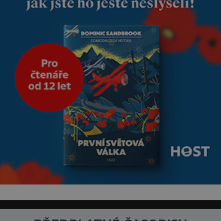
nesmírně dobře zachovalá,
přičítají odborníci zdejším
klimatickým podmínkám.
Sucho, prosolené písky a
extrémně