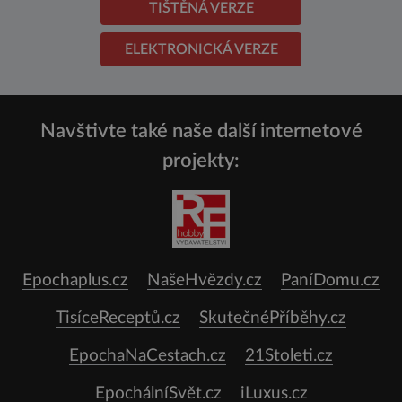
TIŠTĚNÁ VERZE
ELEKTRONICKÁ VERZE
Navštivte také naše další internetové
projekty:
Epochaplus.cz
NašeHvězdy.cz
PaníDomu.cz
TisíceReceptů.cz
SkutečnéPříběhy.cz
EpochaNaCestach.cz
21Stoleti.cz
EpochálníSvět.cz
iLuxus.cz