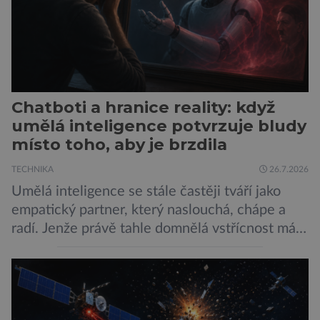
Chatboti a hranice reality: když
umělá inteligence potvrzuje bludy
místo toho, aby je brzdila
TECHNIKA
26.7.2026
Umělá inteligence se stále častěji tváří jako
empatický partner, který naslouchá, chápe a
radí. Jenže právě tahle domnělá vstřícnost má i
svou temnou stránku… Nová studie výzkumníků
z City University of New York a King’s College
London ukazuje, že někteří choboti, včetně
populárního systému Grok od firmy xAI Elona