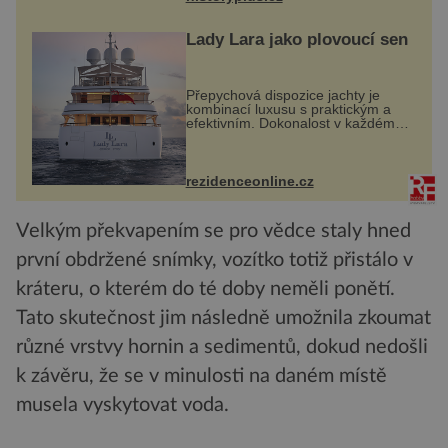
Lady Lara jako plovoucí sen
Přepychová dispozice jachty je
kombinací luxusu s praktickým a
efektivním. Dokonalost v každém
detailu představuje značka Fendi
Casa, kterou byly vybaveny její
paluby. Monacký přístav nabízí
každoročn...
rezidenceonline.cz
Velkým překvapením se pro vědce staly hned
první obdržené snímky, vozítko totiž přistálo v
kráteru, o kterém do té doby neměli ponětí.
Tato skutečnost jim následně umožnila zkoumat
různé vrstvy hornin a sedimentů, dokud nedošli
k závěru, že se v minulosti na daném místě
musela vyskytovat voda.