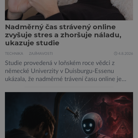
Nadměrný čas strávený online
zvyšuje stres a zhoršuje náladu,
ukazuje studie
TECHNIKA
ZAJÍMAVOSTI
4.8.2026
Studie provedená v loňském roce vědci z
německé Univerzity v Duisburgu-Essenu
ukázala, že nadměrné trávení času online je
spojeno s vyšší úrovní stresu, horší náladou a
vede k zanedbávání dalších aktivit. Zúčastnilo
se jí 900 dospělých Němců, kteří uvedli, že se v
posledním roce alespoň jednou zapojili do hraní
her, sledování pornografie, sledování sociálních
sítí […]