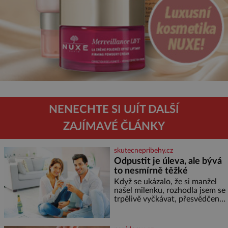
NENECHTE SI UJÍT DALŠÍ
ZAJÍMAVÉ ČLÁNKY
skutecnepribehy.cz
Odpustit je úleva, ale bývá
to nesmírně těžké
Když se ukázalo, že si manžel
našel milenku, rozhodla jsem se
trpělivě vyčkávat, přesvědčena,
že se dříve či později vrátí k
rodině. Možná je to jedna z
nejtěžších věcí na světě. Ale