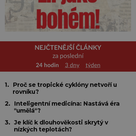
NEJČTENĚJŠÍ ČLÁNKY
za poslední
24 hodin
3 dny
týden
1.
Proč se tropické cyklóny netvoří u
rovníku?
2.
Inteligentní medicína: Nastává éra
"umělá"?
3.
Je klíč k dlouhověkosti skrytý v
nízkých teplotách?