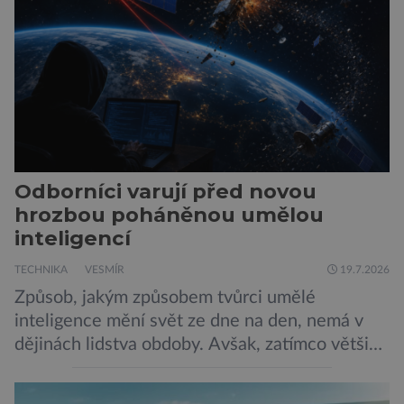
Muska, mají tendenci podporovat bludné
představy […]
Odborníci varují před novou
hrozbou poháněnou umělou
inteligencí
TECHNIKA
VESMÍR
19.7.2026
Způsob, jakým způsobem tvůrci umělé
inteligence mění svět ze dne na den, nemá v
dějinách lidstva obdoby. Avšak, zatímco většina
pozornosti se soustředí na chatboty,
generování obrázků nebo automatizaci práce,