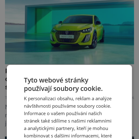
bezpečnostní experti upozorňují na mnohem
méně nápadné riziko. Podle některých
odborníků by už během příštích dvou let mohly
pokročilé systémy AI výrazně usnadnit
kybernetické útoky […]
Peugeot E-208: Francouzské lvíče
dospělo. Nabízí rekordní dojezd,
Tyto webové stránky
styl i radost z jízdy
používají soubory cookie.
K personalizaci obsahu, reklam a analýze
TECHNIKA
16.7.2026
návštěvnosti používáme soubory cookie.
Malé elektromobily už dávno nejsou jen
Informace o vašem používání našich
městskými přibližovadly. Nový Peugeot E-208
stránek také sdílíme s našimi reklamními
je toho důkazem. Francouzský hatchback si
a analytickými partnery, kteří je mohou
zachoval svůj atraktivní design, přidal delší
kombinovat s dalšími informacemi, které