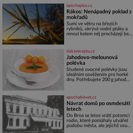
jediného dne můžete
epochaplus.cz
nahlédnout do útrob jedné z
Rákos: Nenápadný poklad z
nejvýznamnějších vodních
mokřadů
elektráren v Evropě, vydat se na
horské hřebeny, projet se na
Šumí ve větru na březích
koloběžce a den zakončit
rybníků, ukrývá vodní ptáky a
poznáváním památek ve
mnozí kolem něj procházejí bez
Velkých Losinách nebo v
povšimnutí. Přesto právě rákos
termálním
pomáhal stavět domy, vyrábět
lodě, zapisovat první texty a
tisicereceptu.cz
inspiroval řadu pověstí. Tato
Jahodovo-melounová
skromná, ale užitečná rostlina
polévka
provází člověka už tisíce let.
Většina lidí vnímá rákos jen jako
Studené ovocné polévky jsou
obyčejnou kulisu letního
ideálním osvěžením pro horké
koupání. Stačí se však podívat
dny. Potřebujete 200 g jahod
600 g žlutého melounu 100 ml
sladkého dezertního vína 50 g
cukru krystal 1 lžíci medu 200 g
epochalnisvet.cz
zakysané sm
Návrat domů po osmdesáti
letech
Do Brna se letos vrátí potomci
rodin, které pomáhaly utvářet
podobu města, ale jejichž osudy
dramaticky přerušila druhá