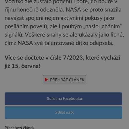
Vozítko ale zůstalo potichu i poté, co bouře v
říjnu konečně odezněla. NASA se proto snažila
navázat spojení nejen aktivními pokusy jako
posíláním povelů, ale i pouhým „nasloucháním“
signálů. Veškeré snahy se ale ukázaly jako liché,
čímž NASA své talentované dítko odepsala.
Více se dočtete v čísle 7/2023, které vychází
již 15. června!
PŘEHRÁT ČLÁNEK
Sdílet na Facebooku
Sdílet na X
Předchozí článek