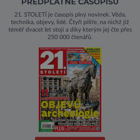
PŘEDPLATNÉ ČASOPISU
21. STOLETÍ je časopis plný novinek. Věda,
technika, objevy, lidé. Čtyři pilíře, na nichž již
téměř dvacet let stojí a díky kterým jej čte přes
250 000 čtenářů.