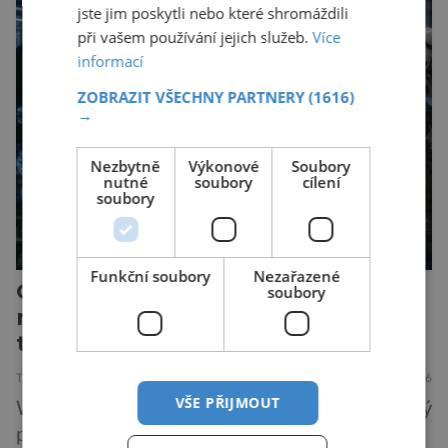
dojezd a modernější technologie, ale hlavně
jste jim poskytli nebo které shromáždili
ukazuje, že i kompaktní elektromobil může být
při vašem používání jejich služeb.
Více
autem, se kterým bez obav vyrazíte za hranice
informací
města Peugeot se u modelu 208 trefil do
ZOBRAZIT VŠECHNY PARTNERY
(1616)
černého už […]
→
Nezbytně
Výkonové
Soubory
nutné
soubory
cílení
soubory
Funkční soubory
Nezařazené
Od rozšířené reality po měkké
soubory
roboty. AI zmapovala nastupující
technologie
TECHNIKA
12.7.2026
VŠE PŘIJMOUT
Wikipedie je v mnohých ohledech neocenitelný
pomocník, zejména její anglická verze, která je