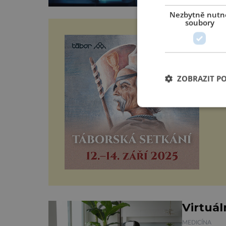
univerzity
Nezbytně nutn
derivát, dí
soubory
TÁ
Let
se
výr
ZOBRAZIT P
Žiž
Virtuáln
MEDICÍNA