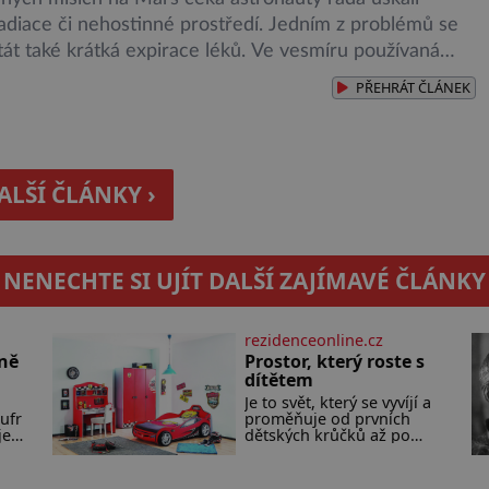
radiace či nehostinné prostředí. Jedním z problémů se
tát také krátká expirace léků. Ve vesmíru používaná
ž mají dobu trvanlivosti tři roky nebo méně. Americký
PŘEHRÁT
ČLÁNEK
ad pro letectví a vesmír (NASA) ale odhaduje, že mise
trvají zhruba 36 […]
ALŠÍ ČLÁNKY ›
NENECHTE SI UJÍT DALŠÍ ZAJÍMAVÉ ČLÁNKY
rezidenceonline.cz
čně
Prostor, který roste s
dítětem
Je to svět, který se vyvíjí a
ufr
proměňuje od prvních
je
dětských krůčků až po
ce
dospívání. Správně
navržený pokoj podporuje
bezpečí, kreativitu,