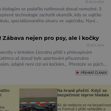
28.10.2024
biologům se podařilo nafilmovat dosud nemožné. S
epšené technologie zachytili okamžik, kdy se vajíčko
likulu, specializovaného útvaru ve vaječníku. Nyní
 jejich zobrazovací technika poslouží v řadě dalších
scinující proces, na jehož konci je nový člověk, začíná ve
Zábava nejen pro psy, ale i kočky
V orgánu, jehož velikost je přirovnávána ke švestce,
ždý […]
30.9.2024
verzity v britském Lincolnu přišli s překvapivým
 Zatímco až dosud bylo aportování přisuzováno
sům, údajně není cizí ani kočkám… Přestože se jejich
e a přirozené chování liší, mají psi a kočky mnoho
PŘEHRÁT
ČLÁNEK
 Například jsou zdatnými predátory, kteří žijí společně
nimiž si vychutnávají zábavné chvíle. To ale není […]
stlin:
Na hraně přežití. Když se
i
bezpečnost teprve hledala
Až do nedávna se na bezpečnos
ina
ve Formuli 1 příliš nehledělo a