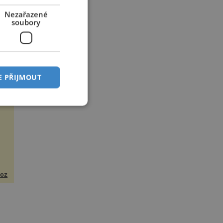
Nezařazené
soubory
E PŘIJMOUT
cz