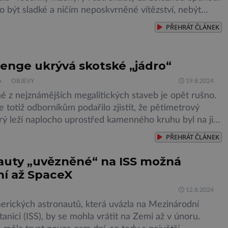
o být sladké a ničím neposkvrněné vítězství, nebýt
tlivce ve skříni. Hubertuse Strugholda. Proslavil se coby
PŘEHRÁT
ČLÁNEK
írné medicíny“, jelikož stál za vývojem palubního
odpory života ve vesmíru. Jeho kariéra mohla být
Kdyby […]
enge ukrývá skotské „jádro“
A
OBJEVY
19.8.2024
é z nejznámějších megalitických staveb je opět rušno.
 totiž odborníkům podařilo zjistit, že pětimetrový
erý leží naplocho uprostřed kamenného kruhu byl na jih
raven ze 760 kilometrů vzdáleného severovýchodu
PŘEHRÁT
ČLÁNEK
 více než sto let se přitom vědci domnívali, že centrální
 balvan Stonehenge – dlouho nazývaný „oltářní kámen“
auty „uvězněné“ na ISS možná
ní až SpaceX
12.8.2024
erických astronautů, která uvázla na Mezinárodní
anici (ISS), by se mohla vrátit na Zemi až v únoru.