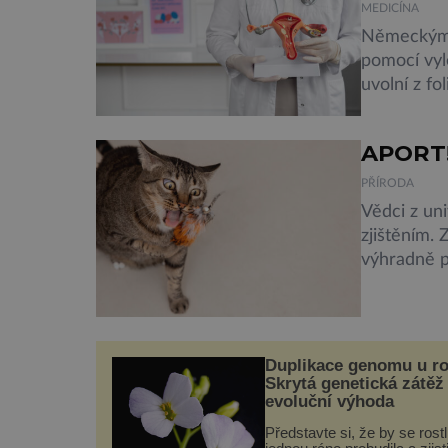
MEDICÍNA
Německým 
pomocí vyl
uvolní z fo
doufají, že
oblastí. Fa
APORT! 
vaječníku. 
dochází ka
PŘÍRODA
Vědci z uni
zjištěním.
výhradně p
domestikac
společného.
s lidmi, s 
Duplikace genomu u ro
Skrytá genetická zátěž 
evoluční výhoda
Představte si, že by se rostl