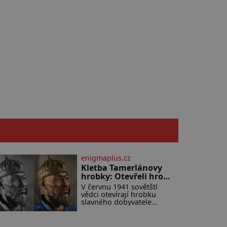
enigmaplus.cz
Kletba Tamerlánovy
hrobky: Otevřeli hrob
a za dva dny začala
V červnu 1941 sovětští
invaze do SSSR.
vědci otevírají hrobku
Náhoda, nebo
slavného dobyvatele
Tamerlána v uzbeckém
varování?
Samarkandu. O dva dny
později nacistické