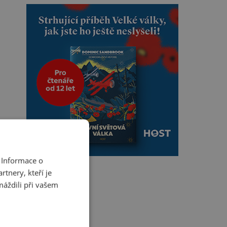
 Informace o
tnery, kteří je
máždili při vašem