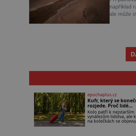
například 
ale může s
léčiva toti
Národní úř
na Mars po
D
epochaplus.cz
Kufr, který se kone
rozjede. Proč lidé
čekají na kolečka
Kolo patří k nejstarším
téměř pět tisíc let?
vynálezům lidstva, ale k
na kolečkách se objevu
až ve 20. století. Po tisí
let lidé vláčejí těžká
zavazadla v rukou, na