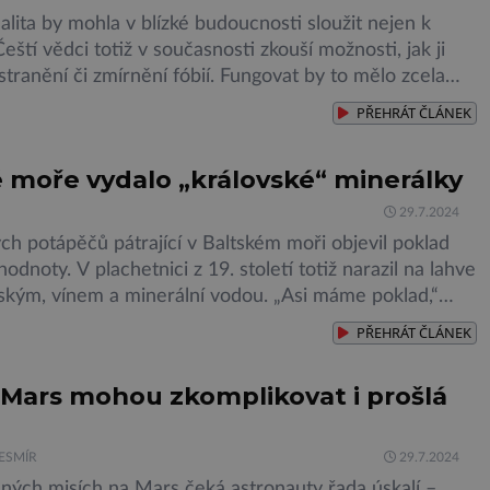
ealita by mohla v blízké budoucnosti sloužit nejen k
Čeští vědci totiž v současnosti zkouší možnosti, jak ji
stranění či zmírnění fóbií. Fungovat by to mělo zcela
Pacient by si při sezení nasadil speciální brýle a poté
PŘEHRÁT
ČLÁNEK
íky simulaci učil postupně zvládat nepříjemné pocity
apříklad […]
é moře vydalo „královské“ minerálky
29.7.2024
ch potápěčů pátrající v Baltském moři objevil poklad
odnoty. V plachetnici z 19. století totiž narazil na lahve
kým, vínem a minerální vodou. „Asi máme poklad,“
sociální síť Facebook jeden z potápěčů, Tomasz
PŘEHRÁT
ČLÁNEK
 příspěvku zároveň přiložil sérií detailních fotografií
 v mořských hlubinách. „V našem vraku jsme narazili
a Mars mohou zkomplikovat i prošlá
ESMÍR
29.7.2024
aných misích na Mars čeká astronauty řada úskalí –