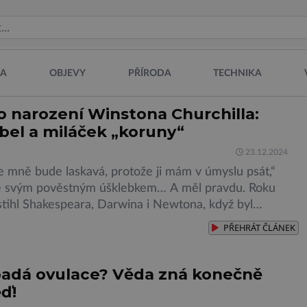
NA
OBJEVY
PŘÍRODA
TECHNIKA
 o narození Winstona Churchilla:
bel a miláček „koruny“
23.12.2024
ke mně bude laskavá, protože ji mám v úmyslu psát,“
se svým pověstným úšklebkem… A měl pravdu. Roku
tihl Shakespeara, Darwina i Newtona, když byl
idem označen „největším Angličanem všech dob“. Jaký
PŘEHRÁT
ČLÁNEK
ežitější muž koruny vlastně byl? Bezpochyby skvělý
ratég… Ale také hulvát, opilec, hazardér a rasista.
[…]
padá ovulace? Věda zná konečně
ď!