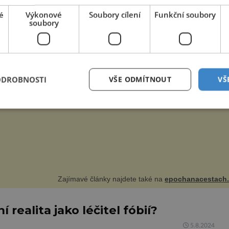
 Ostrava (VŠB-TUO). Základem je nový grafenový
é
Výkonové
Soubory cílení
Funkční soubory
ky kterému je senzor přesný a spolehlivý, zároveň […]
soubory
BORSKÁ SETKÁNÍ 2025.
ošní 33. ročník mezinárodního historického festivalu Táborská
tkání bude důstojnou připomínkou dvou loňských významných
očí: 600 let od úmrtí nikdy v poli neporaženého hejtmana Jana
ODROBNOSTI
VŠE ODMÍTNOUT
VŠ
ky z Tr...
Zajímavé články najdete také na
epochanacestach.
í realita jako léčitel fóbií?
5.8.2024