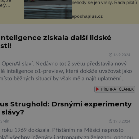
la, že
nehody se jen vršily. Řada pilotů 
elý
poznala na vlastní kůži, často s
 v
trvalými následky nebo bohužel i
ého
epochaplus.cz
ztrátou života. Dnes
ruhy
nepochopiteln...
nteligence získala další lidské
sti!
16.9.2024
 OpenAI slaví. Nedávno totiž světu představila nový
é inteligence o1-preview, která dokáže uvažovat jako
místo běžných situací by však měla najít uplatnění
v profesionální sféře. Jedná se o první model z nové
PŘEHRÁT
ČLÁNEK
ý má ambici zlepšit schopnosti strojového uvažování a
žitých problémů – zejména v oblastech vědy, kódování
us Strughold: Drsnými experimenty
 slávy?
ESMÍR
19.8.2024
 roku 1969 dokázala. Přistáním na Měsíci naprosto
ala“ všechny inženýry i astronauty za železnou oponou.