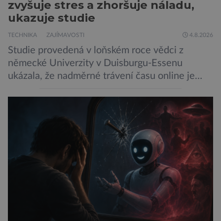
zvyšuje stres a zhoršuje náladu,
ukazuje studie
TECHNIKA
ZAJÍMAVOSTI
4.8.2026
Studie provedená v loňském roce vědci z
německé Univerzity v Duisburgu-Essenu
ukázala, že nadměrné trávení času online je
spojeno s vyšší úrovní stresu, horší náladou a
vede k zanedbávání dalších aktivit. Zúčastnilo
se jí 900 dospělých Němců, kteří uvedli, že se v
posledním roce alespoň jednou zapojili do hraní
her, sledování pornografie, sledování sociálních
sítí […]