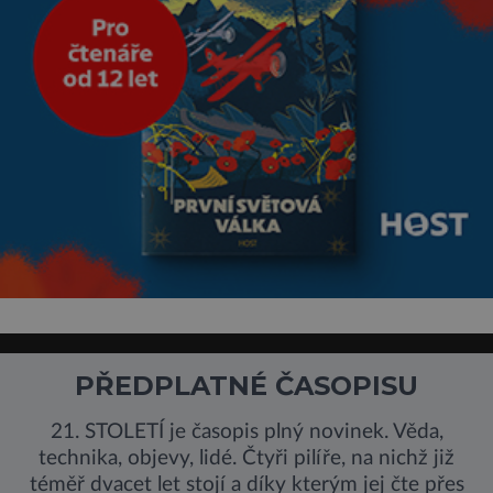
PŘEDPLATNÉ ČASOPISU
21. STOLETÍ je časopis plný novinek. Věda,
technika, objevy, lidé. Čtyři pilíře, na nichž již
téměř dvacet let stojí a díky kterým jej čte přes