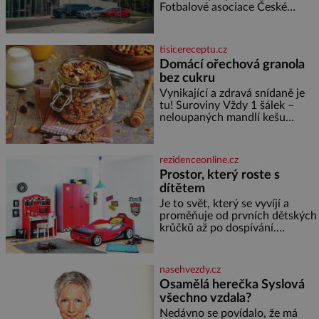
smrti
Fotbalové asociace České
republiky. V rámci tříleté
spolupráce zajistí mobilitu
asociace, reprezentačních týmů
tisicereceptu.cz
i českého fotbalu v regionech.
Domácí ořechová granola
Partner
bez cukru
Vynikající a zdravá snídaně je
tu! Suroviny Vždy 1 šálek –
neloupaných mandlí kešu
ořechů vlašských ořechů
slunečnicových semínek
semínek dýně rozinek 3 šálky
rezidenceonline.cz
ovesných vloček 1 lžíce mlet
Prostor, který roste s
dítětem
Je to svět, který se vyvíjí a
proměňuje od prvních dětských
krůčků až po dospívání.
Správně navržený pokoj
podporuje bezpečí, kreativitu,
soustředění i odpočinek a
nasehvezdy.cz
reaguje na každou etapu života
Osamělá herečka Syslová
a specifické potřeby dítěte. Pro
všechno vzdala?
nejmenší je klíčová
jednoduchost, měkkost a
Nedávno se povídalo, že má