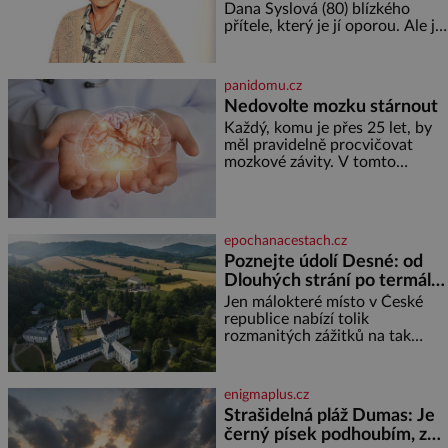
bezpečí, proto by pokoj
Dana Syslová (80) blízkého
miminka měl působit především
přítele, který je jí oporou. Ale je
klidně a útulně. Předškolní věk
to ještě vůbec pravda? V
je
posledních dnech čím dál
častěji mluví o svém odchodu.
panidomu.cz
Dohnala ji snad samota? Půs
Nedovolte mozku stárnout
Každý, komu je přes 25 let, by
měl pravidelně procvičovat
mozkové závity. V tomto
období se totiž začíná
zhoršovat paměť. Možná máte
problém vzpomenout si na
jméno kolegy z práce. Nebo
epochanacestach.cz
marně v paměti lovíte název
Poznejte údolí Desné: od
knížky, kterou jste nedávno
Dlouhých strání po termální
přečetli. Je to opravdu tak, s
věkem jako kdyby se paměť
prameny
Jen málokteré místo v České
rozhodla stávkovat. Cvičte
republice nabízí tolik
rozmanitých zážitků na tak
malém území jako údolí řeky
Desné v srdci Jeseníků. Během
jediného dne můžete
enigmaplus.cz
nahlédnout do útrob jedné z
Strašidelná pláž Dumas: Je
nejvýznamnějších vodních
černý písek podhoubím, ze
elektráren v Evropě, vydat se na