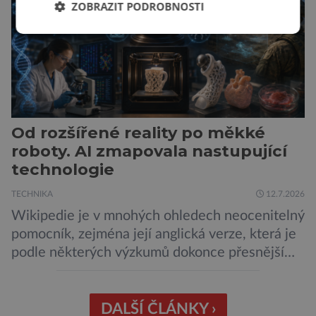
černého už […]
ZOBRAZIT PODROBNOSTI
Od rozšířené reality po měkké
roboty. AI zmapovala nastupující
technologie
TECHNIKA
12.7.2026
Wikipedie je v mnohých ohledech neocenitelný
pomocník, zejména její anglická verze, která je
podle některých výzkumů dokonce přesnější
než slavná Encyclopedia Britannica. Nyní se
internetová studna znalostí proměnila v
křišťálovou kouli, ze které umělá inteligence
DALŠÍ ČLÁNKY ›