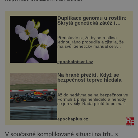
Duplikace genomu u rostlin:
Skrytá genetická zátěž i
evoluční výhoda
Představte si, že by se rostlina
jednou ráno probudila a zjistila, že
má svůj genetický manuál celý
dvakrát. Přesně to se občas v
přírodě stane – a podle nového
výzkumu to může být pro druhy
epochalnisvet.cz
vstupenka...
Na hraně přežití. Když se
bezpečnost teprve hledala
Až do nedávna se na bezpečnost ve
Formuli 1 příliš nehledělo a nehody
se jen vršily. Řada pilotů to poznala
na vlastní kůži, často s trvalými
následky nebo bohužel i ztrátou
života. Dnes nepochopiteln...
epochaplus.cz
V současné komplikované situaci na trhu s