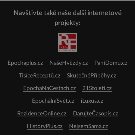
Navštivte také naše další internetové
projekty:
Epochaplus.cz
NašeHvězdy.cz
PaníDomu.cz
TisíceReceptů.cz
SkutečnéPříběhy.cz
EpochaNaCestach.cz
21Stoleti.cz
EpochálníSvět.cz
iLuxus.cz
RezidenceOnline.cz
DarujteČasopis.cz
HistoryPlus.cz
NejsemSama.cz