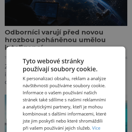
Odborníci varují před novou
hrozbou poháněnou umělou
inteligencí
TECHNIKA
VESMÍR
19.7.2026
Tyto webové stránky
Způsob, jakým způsobem tvůrci umělé
používají soubory cookie.
inteligence mění svět ze dne na den, nemá v
K personalizaci obsahu, reklam a analýze
dějinách lidstva obdoby. Avšak, zatímco většina
návštěvnosti používáme soubory cookie.
pozornosti se soustředí na chatboty,
Informace o vašem používání našich
generování obrázků nebo automatizaci práce,
stránek také sdílíme s našimi reklamními
bezpečnostní experti upozorňují na mnohem
a analytickými partnery, kteří je mohou
méně nápadné riziko. Podle některých
kombinovat s dalšími informacemi, které
odborníků by už během příštích dvou let mohly
jste jim poskytli nebo které shromáždili
při vašem používání jejich služeb.
Více
pokročilé systémy AI výrazně usnadnit