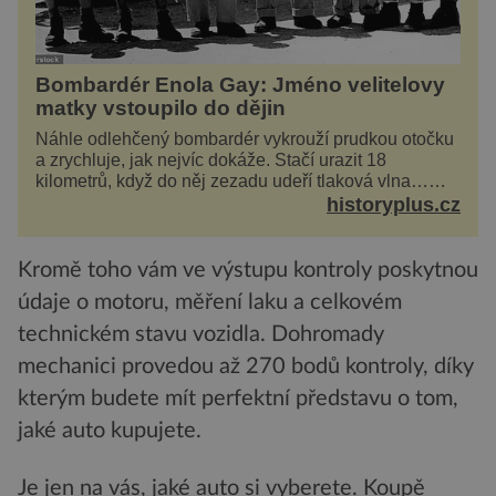
Bombardér Enola Gay: Jméno velitelovy
matky vstoupilo do dějin
Náhle odlehčený bombardér vykrouží prudkou otočku
a zrychluje, jak nejvíc dokáže. Stačí urazit 18
kilometrů, když do něj zezadu udeří tlaková vlna…
Americké rozhodnutí svrhnout ničivou jadernou
historyplus.cz
bombu ...
Kromě toho vám ve výstupu kontroly poskytnou
údaje o motoru, měření laku a celkovém
technickém stavu vozidla. Dohromady
mechanici provedou až 270 bodů kontroly, díky
kterým budete mít perfektní představu o tom,
jaké auto kupujete.
Je jen na vás, jaké auto si vyberete. Koupě