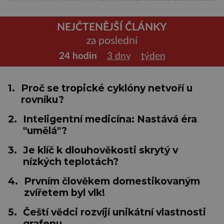
NEJČTENĚJŠÍ ČLÁNKY
za poslední
24 hodin
3 dny
týden
1.
Proč se tropické cyklóny netvoří u
rovníku?
2.
Inteligentní medicína: Nastává éra
"umělá"?
3.
Je klíč k dlouhověkosti skrytý v
nízkých teplotách?
4.
Prvním člověkem domestikovaným
zvířetem byl vlk!
5.
Čeští vědci rozvíjí unikátní vlastnosti
grafenu