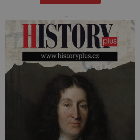
věštila, které technologie v dohledné
budoucnosti nejvíce zasáhnou naši společnost.
reklama
Za vším stojí australští výzkumníci, kteří pomocí
umělé inteligence a […]