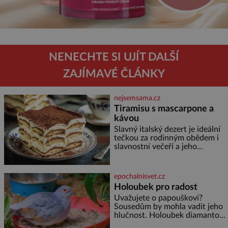
NENECHTE SI UJÍT DALŠÍ
ZAJÍMAVÉ ČLÁNKY
nejsemsama.cz
Tiramisu s mascarpone a
kávou
Slavný italský dezert je ideální
tečkou za rodinným obědem i
slavnostní večeří a jeho
příprava je jednodušší, než se
může zdát. Ingredience pro 4
osoby: 250 g mascarpone 3
epochalnisvet.cz
vejce 80 g cukru 200 g
Holoubek pro radost
cukrářských piškotů 250 ml
Uvažujete o papouškovi?
silné kávy 2 lžíce amaretta
Sousedům by mohla vadit jeho
kakao na posypání Postup:
hlučnost. Holoubek diamantový
Oddělte žloutky od bílků.
komunikuje téměř
Žloutky vyšlehejte s cukrem do