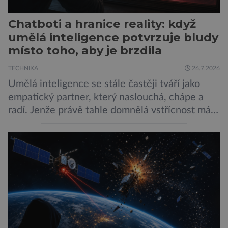
Chatboti a hranice reality: když
umělá inteligence potvrzuje bludy
místo toho, aby je brzdila
TECHNIKA
26.7.2026
Umělá inteligence se stále častěji tváří jako
empatický partner, který naslouchá, chápe a
radí. Jenže právě tahle domnělá vstřícnost má i
svou temnou stránku… Nová studie výzkumníků
z City University of New York a King’s College
London ukazuje, že někteří choboti, včetně
populárního systému Grok od firmy xAI Elona
Muska, mají tendenci podporovat bludné
představy […]