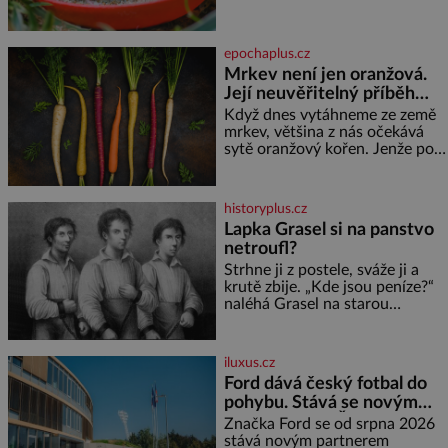
neslyšitelným pípáním, je
světlé pěny a postupně do nich
roztomilý a hodí se i pro
vmíchejte mascarpone, aby
chovatele začátečníky. Jedná
vznikl hladký
epochaplus.cz
se o nenáročného klidného
Mrkev není jen oranžová.
ptáčka, který většinu dne jen
Její neuvěřitelný příběh
posedává. Hodně času tráví na
zemi, kde sbírá zbytky semínek
začíná fialovou barvou
Když dnes vytáhneme ze země
Jeho domovinou je prakticky
mrkev, většina z nás očekává
celá Austrálie s výjimkou
sytě oranžový kořen. Jenže po
pobřežní oblasti.
většinu své historie je mrkev
všechno možné, jen ne
oranžová. Je fialová, žlutá, bílá,
historyplus.cz
někdy dokonce téměř černá. Až
Lapka Grasel si na panstvo
díky stovkám let pečlivého
netroufl?
šlechtění se z ní stává zelenina,
bez které si českou zahradu ani
Strhne ji z postele, sváže ji a
nedokážeme představit. Její
krutě zbije. „Kde jsou peníze?“
příběh je
naléhá Grasel na starou
švadlenku. Když mu to
neprozradí – ostatně ani
nemůže, protože žádné nemá,
iluxus.cz
spokojí se lupič s několika
Ford dává český fotbal do
měďáky a štůčky látky. Zraněná
pohybu. Stává se novým
žena pár dní nato umírá. Je to
partnerem FAČR
muž nebývale krutý. Jeho činy
Značka Ford se od srpna 2026
budí hrůzu ještě dlouho po jeho
stává novým partnerem