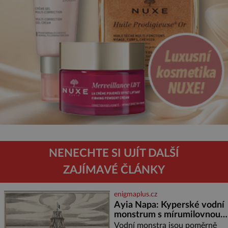
NENECHTE SI UJÍT DALŠÍ
ZAJÍMAVÉ ČLÁNKY
enigmaplus.cz
Ayia Napa: Kyperské vodní
monstrum s mírumilovnou
povahou
Vodní monstra jsou poměrně