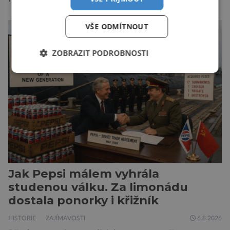
originální filmové kostýmy a rekvizity,
Bradavice, Hagridovu chýši i učebny, ve
VŠE ODMÍTNOUT
kterých si můžete zkusit kouzla na vlastní kůži.
Nechte tedy mudlovské starosti přede dveřmi.
ZOBRAZIT PODROBNOSTI
Neplecha byla zahájena. Dopis z Bradavic
možná stále nepřišel, ale […]
Jak Pepsi málem vyhrála
studenou válku. Za limonádu
dostala ponorky i křižník
HISTORIE
ZAJÍMAVOSTI
6.8.2026