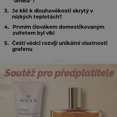
"umělá"?
3.
Je klíč k dlouhověkosti skrytý v
nízkých teplotách?
4.
Prvním člověkem domestikovaným
zvířetem byl vlk!
5.
Čeští vědci rozvíjí unikátní vlastnosti
grafenu
reklama