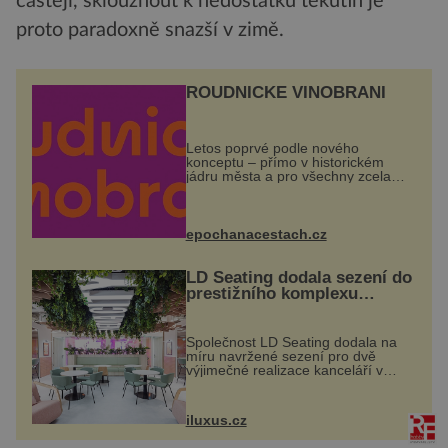
častěji, sklouznout k nedostatku tekutin je
proto paradoxně snazší v zimě.
ROUDNICKÉ VINOBRANÍ
Letos poprvé podle nového
konceptu – přímo v historickém
jádru města a pro všechny zcela
zdarma. Hlavní program se
odehraje na Karlově a Husově
náměstí. Návštěvníci se mohou těšit
na víno, burčák, pes...
epochanacestach.cz
LD Seating dodala sezení do
prestižního komplexu
MediaCityUK v Salfordu
Společnost LD Seating dodala na
míru navržené sezení pro dvě
výjimečné realizace kanceláří v
areálu MediaCityUK v anglickém
Salfordu – konkrétně do budov Blue
Tower a Orange Tower. Komplex
iluxus.cz
budov Media...