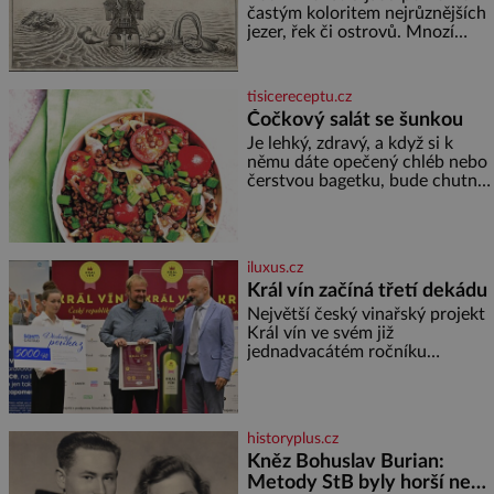
častým koloritem nejrůznějších
jezer, řek či ostrovů. Mnozí
skeptici to přikládají hlavně
snaze dané místo zviditelnit a
přitáhnout k němu pozornost
tisicereceptu.cz
záhadám nakloněných turi
Čočkový salát se šunkou
Je lehký, zdravý, a když si k
němu dáte opečený chléb nebo
čerstvou bagetku, bude chutnat
jedna báseň. Suroviny 250 g
vaší oblíbené čočky 150 g
cherry rajčátek 1 velká červená
cibule 2 lžíce
iluxus.cz
Král vín začíná třetí dekádu
Největší český vinařský projekt
Král vín ve svém již
jednadvacátém ročníku
představil nejlepší domácí vína.
Ta vybírala odborná porota z
celkem 1260 vzorků od 157
vinařů. Král vín, který se – i pře
historyplus.cz
Kněz Bohuslav Burian:
Metody StB byly horší než