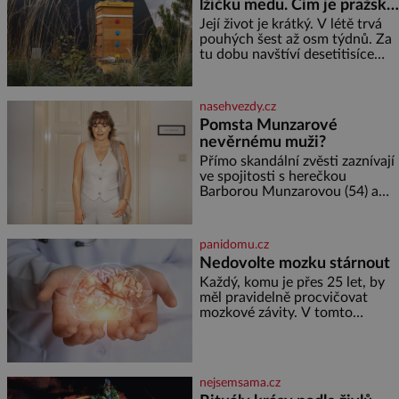
lžičku medu. Čím je pražský
elektráren v Evropě, vydat se na
med ze střech tak ceněný?
horské hřebeny, projet se na
Její život je krátký. V létě trvá
koloběžce a den zakončit
pouhých šest až osm týdnů. Za
poznáváním památek ve
tu dobu navštíví desetitisíce
Velkých Losinách nebo v
květů, nalétá stovky kilometrů a
termálním
vyrobí přibližně devět gramů
medu – zhruba jednu čajovou
nasehvezdy.cz
lžičku. Sama o sobě se může
Pomsta Munzarové
zdát bezvýznamná. Teprve když
nevěrnému muži?
se spojí s dalšími desítkami tisíc
příslušnic svého včelstva,
Přímo skandální zvěsti zaznívají
vznikne jeden z
ve spojitosti s herečkou
nejdokonalejších organismů
Barborou Munzarovou (54) a
hercem Martinem Trnavským
(56). Munzarová měla být totiž
viděna s jakýmsi sympaťákem, s
panidomu.cz
nímž se velmi družně, až d
Nedovolte mozku stárnout
Každý, komu je přes 25 let, by
měl pravidelně procvičovat
mozkové závity. V tomto
období se totiž začíná
zhoršovat paměť. Možná máte
problém vzpomenout si na
jméno kolegy z práce. Nebo
nejsemsama.cz
marně v paměti lovíte název