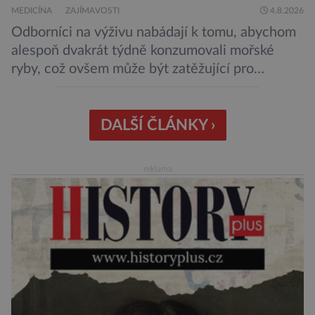
MEDICÍNA
ZAJÍMAVOSTI
4.8.2026
Odborníci na výživu nabádají k tomu, abychom
alespoň dvakrát týdně konzumovali mořské
ryby, což ovšem může být zatěžující pro
peněženku. Dobrou zprávou je, že hvězdou
doporučení se nyní staly konzervované
sardinky, které si může dovolit opravdu každý
DALŠÍ ČLÁNKY ›
„Místo toho, aby poskytovaly izolované
mononutrienty, jsou rybí konzervy kompletní
reklama
potravinou,“ říká nutriční specialista Colin
Robertson a zdůrazňuje […]