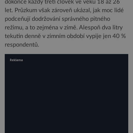
dokonce každý třetí člověk ve věku 18 až 26
let. Průzkum však zároveň ukázal, jak moc lidé
podceňují dodržování správného pitného
režimu, a to zejména v zimě. Alespoň dva litry
tekutin denně v zimním období vypije jen 40 %
respondentů.
Reklama