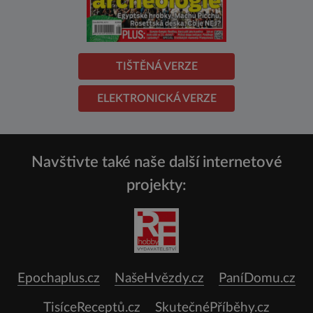
TIŠTĚNÁ VERZE
ELEKTRONICKÁ VERZE
Navštivte také naše další internetové
projekty:
Epochaplus.cz
NašeHvězdy.cz
PaníDomu.cz
TisíceReceptů.cz
SkutečnéPříběhy.cz