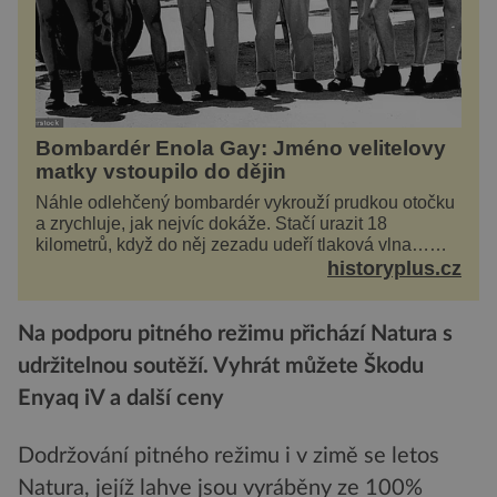
Bombardér Enola Gay: Jméno velitelovy
matky vstoupilo do dějin
Náhle odlehčený bombardér vykrouží prudkou otočku
a zrychluje, jak nejvíc dokáže. Stačí urazit 18
kilometrů, když do něj zezadu udeří tlaková vlna…
Americké rozhodnutí svrhnout ničivou jadernou
historyplus.cz
bombu ...
Na podporu pitného režimu přichází Natura s
udržitelnou soutěží. Vyhrát můžete Škodu
Enyaq iV a další ceny
Dodržování pitného režimu i v zimě se letos
Natura, jejíž lahve jsou vyráběny ze 100%