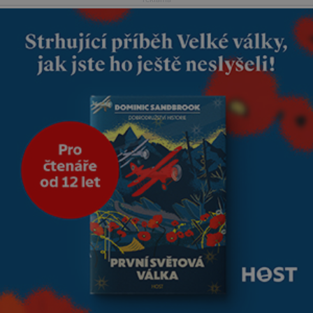
reaguje na každou etapu života
a specifické potřeby dítěte. Pro
nejmenší je klíčová
jednoduchost, měkkost a
bezpečí, proto by pokoj
miminka měl působit především
klidně a útulně. Předškolní věk
je