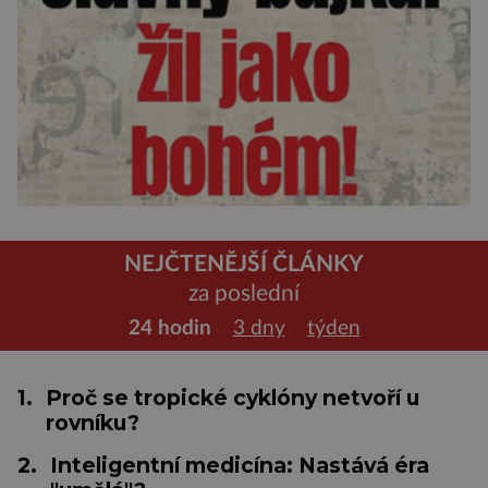
NEJČTENĚJŠÍ ČLÁNKY
za poslední
24 hodin
3 dny
týden
1.
Proč se tropické cyklóny netvoří u
rovníku?
2.
Inteligentní medicína: Nastává éra