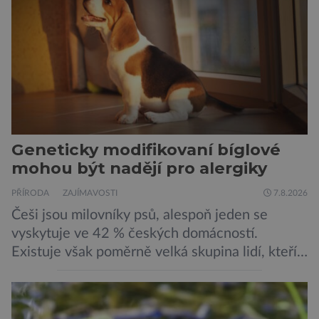
Geneticky modifikovaní bíglové
mohou být nadějí pro alergiky
PŘÍRODA
ZAJÍMAVOSTI
7.8.2026
Češi jsou milovníky psů, alespoň jeden se
vyskytuje ve 42 % českých domácností.
Existuje však poměrně velká skupina lidí, kteří
by si psa rádi pořídili, ale nemohou, protože
jsou alergičtí. Jejich imunitní systém
přecitlivěle reaguje na proteiny obsažené v