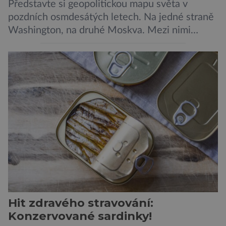
Představte si geopolitickou mapu světa v
pozdních osmdesátých letech. Na jedné straně
Washington, na druhé Moskva. Mezi nimi
jaderný arzenál schopný zničit planetu
padesátkrát dokola, železná opona a miliony
vojáků v permanentní pohotovosti. A pak je tu
Donald Kendall, generální ředitel společnosti
PepsiCo, který se v květnu roku 1989 stává
admirálem flotily, jež čítá sedmnáct […]
Hit zdravého stravování:
Konzervované sardinky!