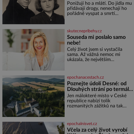
gestapácké trýznění
Ponižují ho a mlátí. Do jídla mu
přidávají drogy, nenechají ho
pořádně vyspat a smrtí
vyhrožují i jeho nejbližším.
Burian kruté týrání nevydrží a
estébákům podepíše všechno,
skutecnepribehy.cz
co po něm chtějí. Svým
Souseda mi poslalo samo
podpisem jim potvrdí také to, že
nebe!
na něj během výslechů nikdo
nevyvíjel fyzický ani psychický
Celý život jsem si vystačila
nátlak. Syn brněnského řezníka
sama. Až vážná nemoc mi
chce být knězem a
ukázala, že největším
bohatstvím nejsou peníze ani
vlastní byt, ale člověk, který je
ochotný podat pomocnou ruku.
epochanacestach.cz
Vždycky jsem byla spíš
Poznejte údolí Desné: od
samotářka. Nepotřebovala jsem
Dlouhých strání po termální
kolem sebe partu kamarádek
prameny
ani partnera. Stačily mi knihy,
Jen málokteré místo v České
práce a hlavně klid. Hned po
republice nabízí tolik
studiích jsem odešla z rodného
rozmanitých zážitků na tak
města,
malém území jako údolí řeky
Desné v srdci Jeseníků. Během
jediného dne můžete
epochalnisvet.cz
nahlédnout do útrob jedné z
Včela za celý život vyrobí
nejvýznamnějších vodních