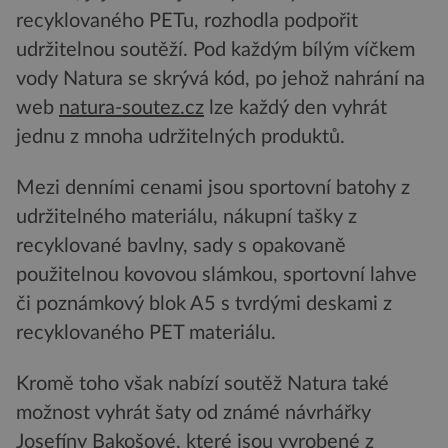
recyklovaného PETu, rozhodla podpořit
udržitelnou soutěží. Pod každým bílým víčkem
vody Natura se skrývá kód, po jehož nahrání na
web
natura-soutez.cz
lze každý den vyhrát
jednu z mnoha udržitelných produktů.
Mezi denními cenami jsou sportovní batohy z
udržitelného materiálu, nákupní tašky z
recyklované bavlny, sady s opakovaně
použitelnou kovovou slámkou, sportovní lahve
či poznámkový blok A5 s tvrdými deskami z
recyklovaného PET materiálu.
Kromě toho však nabízí soutěž Natura také
možnost vyhrát šaty od známé návrhářky
Josefíny Bakošové, které jsou vyrobené z