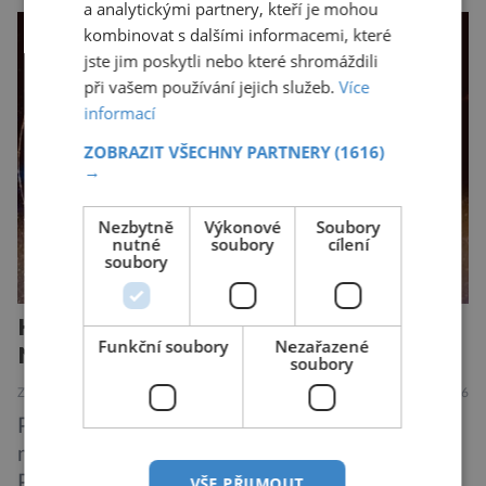
a analytickými partnery, kteří je mohou
slávky. K příznakům otravy patří paralýza
kombinovat s dalšími informacemi, které
dýchacích cest, dojít však může až k udušení.
jste jim poskytli nebo které shromáždili
Dosud proti tomuto jedu neexistovala
při vašem používání jejich služeb.
Více
protilátka, nyní ji zřejmě vědci objevili, ovšem
informací
její zdroj je […]
ZOBRAZIT VŠECHNY PARTNERY
(1616)
→
Nezbytně
Výkonové
Soubory
nutné
soubory
cílení
soubory
Harry Potter: The Exhibition.
Funkční soubory
Nezařazené
Neplecha zahájena…
soubory
ZAJÍMAVOSTI
6.8.2026
Pražské Letňany se na půl roku proměnily v
malý kus kouzelnického světa. Výstava Harry
Potter™: The Exhibition přivezla do Česka
VŠE PŘIJMOUT