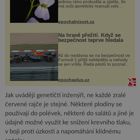
jednou ráno probudila a zjistila, že
má svůj genetický manuál celý
dvakrát. Přesně to se občas v
přírodě stane – a podle nového
výzkumu to může být pro druhy
epochalnisvet.cz
vstupenka...
Na hraně přežití. Když se
bezpečnost teprve hledala
Až do nedávna se na bezpečnost ve
Formuli 1 příliš nehledělo a nehody
se jen vršily. Řada pilotů to poznala
na vlastní kůži, často s trvalými
následky nebo bohužel i ztrátou
života. Dnes nepochopiteln...
epochaplus.cz
Jak uvádějí genetičtí inženýři, ne každé zralé
červené rajče je stejné. Některé plodiny se
používají do polévek, některé do salátů a jiné je
údajně možné využít ke snížení krevního tlaku,
v boji proti úzkosti a napomáhání klidnému