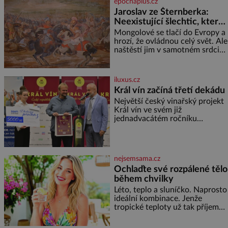
epochaplus.cz
herečky ze seriálu Ulice a
Jaroslav ze Šternberka:
režiséra vychladne,
Neexistující šlechtic, který
z Moravy vyžene Mongoly
Mongolové se tlačí do Evropy a
hrozí, že ovládnou celý svět. Ale
naštěstí jim v samotném srdci
Evropy stojí v cestě malé, ale
silné království, které dokáže
dobyvatelské hordy zastavit. Co
iluxus.cz
nedokáže žádná z asijských říší,
Král vín začíná třetí dekádu
co nedokážou Němci – to
Největší český vinařský projekt
dokáže český král. Nebo že by
Král vín ve svém již
ne? Mongolové od roku 1223
jednadvacátém ročníku
postupují podél Kaspického a
představil nejlepší domácí vína.
Azovského moře,
Ta vybírala odborná porota z
celkem 1260 vzorků od 157
vinařů. Král vín, který se – i pře
nejsemsama.cz
Ochlaďte své rozpálené tělo
během chvilky
Léto, teplo a sluníčko. Naprosto
ideální kombinace. Jenže
tropické teploty už tak příjemné
nejsou. Víte, jakými potravinami
se můžete rychle ochladit? K