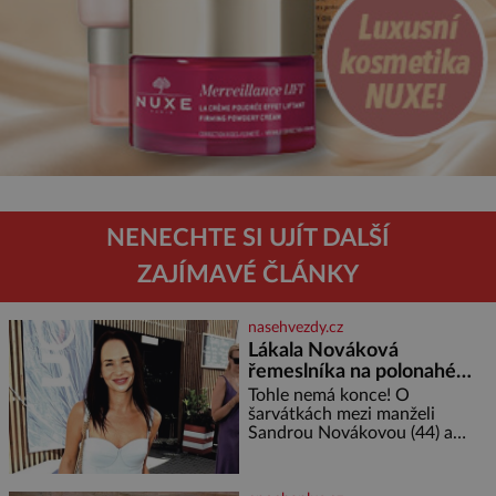
NENECHTE SI UJÍT DALŠÍ
ZAJÍMAVÉ ČLÁNKY
nasehvezdy.cz
Lákala Nováková
řemeslníka na polonahé
tělo!
Tohle nemá konce! O
šarvátkách mezi manželi
Sandrou Novákovou (44) a
Vojtěchem Moravcem (39) se
toho napsalo už hodně. Ale kdo
by doufal, že horká zem u