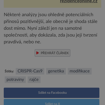
vypadá její domov právě takto? Interié...
rezidenceonline.cz
Některé analýzy jsou ohledně potenciálních
přínosů pozitivnější, ale obecně je shoda stále
dost mimo. Nyní záleží jen na samotné
společnosti, aby dokázala, zda jsou její tvrzení
pravdivá, nebo ne.
PŘEHRÁT ČLÁNEK
CRISPR-Cas9
genetika
modifikace
Štítky:
potraviny
rajče
Sdílet na Facebooku
Sdílet na X