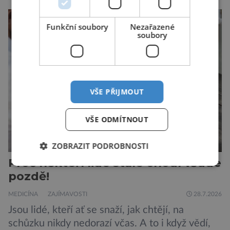
jak tomu bylo na počátku pandemie covidu.
Ovšem slyšet o prvním ohnisku hantaviru na
Funkční soubory
Nezařazené
výletní lodi bylo znepokojivé i pro odborníky.
soubory
Zdá se, že nebezpečí bylo prozatím zažehnáno.
Máme se bát nové pandemie? Hantavirus […]
VŠE PŘIJMOUT
VŠE ODMÍTNOUT
ZOBRAZIT PODROBNOSTI
Proč někteří lidé stále chodí všude
pozdě!
MEDICÍNA
ZAJÍMAVOSTI
28.7.2026
Jsou lidé, kteří ať se snaží, jak chtějí, na
schůzku nikdy nedorazí včas. A to i když vědí,