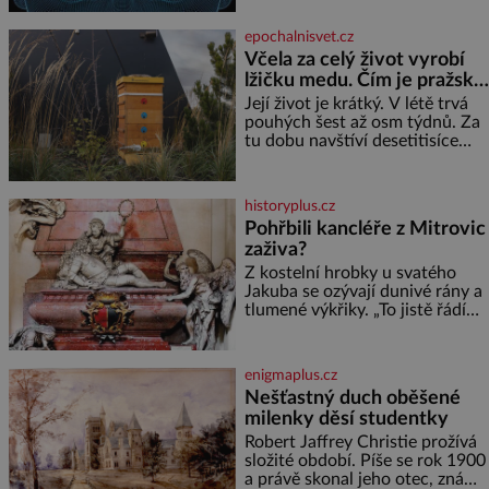
termálním
nabourala mysl. Živím se jako
mzdová účetní a konec měsíce
epochalnisvet.cz
je pro mě vždy velice psychicky
Včela za celý život vyrobí
náročným obdobím. Od té
lžičku medu. Čím je pražský
chvíle, co máme vnoučata, mi
med ze střech tak ceněný?
dcera čím dál častěji volá o
Její život je krátký. V létě trvá
pomoc, co se hlídání týče. Dalo
pouhých šest až osm týdnů. Za
by se
tu dobu navštíví desetitisíce
květů, nalétá stovky kilometrů a
vyrobí přibližně devět gramů
medu – zhruba jednu čajovou
historyplus.cz
lžičku. Sama o sobě se může
Pohřbili kancléře z Mitrovic
zdát bezvýznamná. Teprve když
zaživa?
se spojí s dalšími desítkami tisíc
příslušnic svého včelstva,
Z kostelní hrobky u svatého
vznikne jeden z
Jakuba se ozývají dunivé rány a
nejdokonalejších organismů
tlumené výkřiky. „To jistě řádí
duch,“ myslí si pověrčiví lidé.
Ani za dvě kopy grošů by se
nikdo neodvážil podzemní
enigmaplus.cz
hrobku otevřít a její poklop tak
Nešťastný duch oběšené
raději jen skrápí svěcenou
milenky děsí studentky
vodou. Za několik dní divné
burácení skutečně ustane. Když
Robert Jaffrey Christie prožívá
o mnoho let později hrobku
složité období. Píše se rok 1900
a právě skonal jeho otec, známý