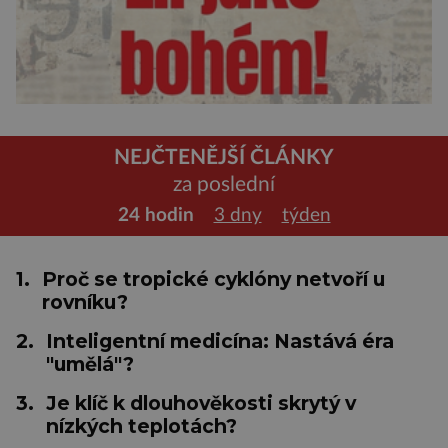
NEJČTENĚJŠÍ ČLÁNKY
za poslední
24 hodin
3 dny
týden
1.
Proč se tropické cyklóny netvoří u
rovníku?
2.
Inteligentní medicína: Nastává éra
"umělá"?
3.
Je klíč k dlouhověkosti skrytý v
nízkých teplotách?