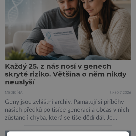
stojí změny v mozku vyvolané těhotenstvím!
Poporodní mozková mlha, v angličtině […]
Každý 25. z nás nosí v genech
skryté riziko. Většina o něm nikdy
neuslyší
MEDICÍNA
30.7.2026
Geny jsou zvláštní archiv. Pamatují si příběhy
našich předků po tisíce generací a občas v nich
zůstane i chyba, která se tiše dědí dál. Je
nenápadná. Nepůsobí bolest ani únavu. Člověk
o ní nemusí vědět celý život. Přesto může