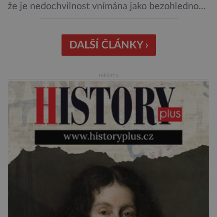
že je nedochvilnost vnímána jako bezohlednost
či projev nedostatečné úcty k protistraně.
Nejnovější průzkumy ukazují, že za to lidé, kteří
chodí chronicky pozdě, možná úplně nemohou.
DALŠÍ ČLÁNKY ›
Jaké jsou nejčastější příčiny nedochvilnosti? A
dá se s ní bojovat? […]
reklama