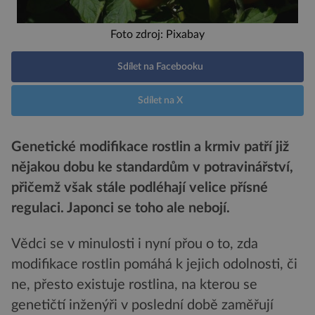
Foto zdroj: Pixabay
Sdílet na Facebooku
Sdílet na X
Genetické modifikace rostlin a krmiv patří již
nějakou dobu ke standardům v potravinářství,
přičemž však stále podléhají velice přísné
regulaci. Japonci se toho ale nebojí.
Vědci se v minulosti i nyní přou o to, zda
modifikace rostlin pomáhá k jejich odolnosti, či
ne, přesto existuje rostlina, na kterou se
genetičtí inženýři v poslední době zaměřují