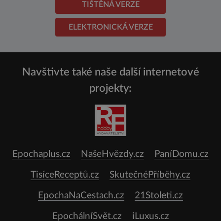
TIŠTĚNÁ VERZE
ELEKTRONICKÁ VERZE
Navštivte také naše další internetové
projekty:
Epochaplus.cz
NašeHvězdy.cz
PaníDomu.cz
TisíceReceptů.cz
SkutečnéPříběhy.cz
EpochaNaCestach.cz
21Stoleti.cz
EpochálníSvět.cz
iLuxus.cz