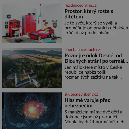
dyž se nám tropy zaryjí pod
rezidenceonline.cz
kůži, hledáme úlevu v bazénu
Prostor, který roste s
nebo pomocí klimatizace. Jenže
dítětem
ne vždycky můžeme být v jejich
blízkosti. Nemusíte však zoufat.
Je to svět, který se vyvíjí a
Pokud budete mít promyšlený
proměňuje od prvních dětských
jídelníček, žadné pařáky si na
krůčků až po dospívání.
vás
Správně navržený pokoj
podporuje bezpečí, kreativitu,
soustředění i odpočinek a
epochanacestach.cz
reaguje na každou etapu života
Poznejte údolí Desné: od
a specifické potřeby dítěte. Pro
Dlouhých strání po termální
nejmenší je klíčová
prameny
jednoduchost, měkkost a
Jen málokteré místo v České
bezpečí, proto by pokoj
republice nabízí tolik
miminka měl působit především
rozmanitých zážitků na tak
klidně a útulně. Předškolní věk
malém území jako údolí řeky
je
Desné v srdci Jeseníků. Během
jediného dne můžete
skutecnepribehy.cz
nahlédnout do útrob jedné z
Hlas mě varuje před
nejvýznamnějších vodních
nebezpečím
elektráren v Evropě, vydat se na
horské hřebeny, projet se na
S manželem máme dvě děti a
koloběžce a den zakončit
dokonce jsme už prarodiči.
poznáváním památek ve
Mohla bych žít normálně, nebýt
Velkých Losinách nebo v
jedné zásadní změny, která mi