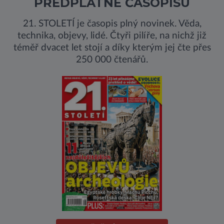
PŘEDPLATNÉ ČASOPISU
21. STOLETÍ je časopis plný novinek. Věda,
technika, objevy, lidé. Čtyři pilíře, na nichž již
téměř dvacet let stojí a díky kterým jej čte přes
250 000 čtenářů.