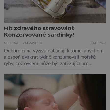
Hit zdravého stravování:
Konzervované sardinky!
MEDICÍNA
ZAJÍMAVOSTI
4.8.2026
Odborníci na výživu nabádají k tomu, abychom
alespoň dvakrát týdně konzumovali mořské
ryby, což ovšem může být zatěžující pro
peněženku. Dobrou zprávou je, že hvězdou
doporučení se nyní staly konzervované
sardinky, které si může dovolit opravdu každý
„Místo toho, aby poskytovaly izolované
mononutrienty, jsou rybí konzervy kompletní
potravinou,“ říká nutriční specialista Colin
Robertson a zdůrazňuje […]