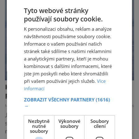
jednou rozhodnout o zdraví jeho dítěte. Právě
Tyto webové stránky
to je případ řady dědičných onemocnění,
používají soubory cookie.
například cystické fibrózy, […]
K personalizaci obsahu, reklam a analýze
návštěvnosti používáme soubory cookie.
Informace o vašem používání našich
stránek také sdílíme s našimi reklamními
a analytickými partnery, kteří je mohou
kombinovat s dalšími informacemi, které
jste jim poskytli nebo které shromáždili
při vašem používání jejich služeb.
Více
Hantavirus útočí, hrozí nová
informací
pandemie?
ZOBRAZIT VŠECHNY PARTNERY
(1616)
→
MEDICÍNA
ZAJÍMAVOSTI
28.7.2026
Je známou pravdou, že se na výletních lodích
Nezbytně
Výkonové
Soubory
snadno šíří gastrointestinální infekce, jako je
nutné
soubory
cílení
soubory
norovirus či E. coli, případně respirační infekce,