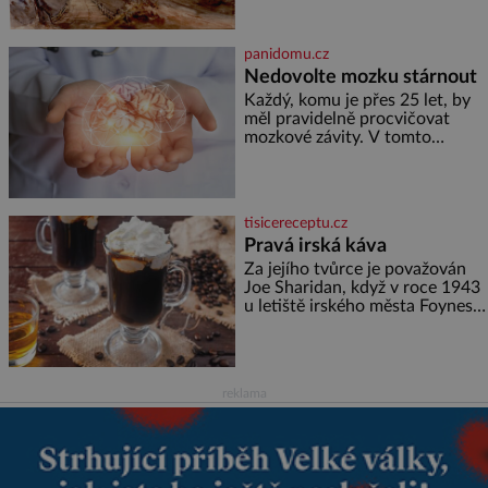
továrník William Mellis Christie
(1829–1900). Smutná událost je
ale doprovázena ohromným
panidomu.cz
dědictvím
Nedovolte mozku stárnout
Každý, komu je přes 25 let, by
měl pravidelně procvičovat
mozkové závity. V tomto
období se totiž začíná
zhoršovat paměť. Možná máte
problém vzpomenout si na
jméno kolegy z práce. Nebo
tisicereceptu.cz
marně v paměti lovíte název
Pravá irská káva
knížky, kterou jste nedávno
přečetli. Je to opravdu tak, s
Za jejího tvůrce je považován
věkem jako kdyby se paměť
Joe Sharidan, když v roce 1943
rozhodla stávkovat. Cvičte
u letiště irského města Foynes
obsluhoval Američany, kteří
kvůli špatnému počasí nemohli
pokračovat v cestě. Povzbudil
je tehdy kávou,
reklama