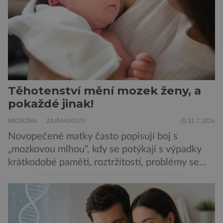
Těhotenství mění mozek ženy, a
pokaždé jinak!
MEDICÍNA
ZAJÍMAVOSTI
31.7.2026
Novopečené matky často popisují boj s
„mozkovou mlhou“, kdy se potýkají s výpadky
krátkodobé paměti, roztržitostí, problémy se
vyjádřit či neschopností udržet pozornost. Tyto
obtíže byly dlouhou dobu připisovány
nedostatku spánku a stresu při péči o
novorozence. Nyní se však ukazuje, že za tím