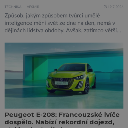
TECHNIKA
VESMÍR
19.7.2026
Způsob, jakým způsobem tvůrci umělé
inteligence mění svět ze dne na den, nemá v
dějinách lidstva obdoby. Avšak, zatímco většina
pozornosti se soustředí na chatboty,
generování obrázků nebo automatizaci práce,
bezpečnostní experti upozorňují na mnohem
méně nápadné riziko. Podle některých
odborníků by už během příštích dvou let mohly
pokročilé systémy AI výrazně usnadnit
kybernetické útoky […]
Peugeot E-208: Francouzské lvíče
dospělo. Nabízí rekordní dojezd,