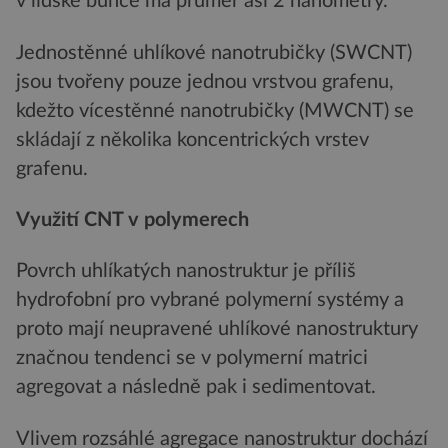
v lidské buňce má průměr asi 2 nanometry.
Jednostěnné uhlíkové nanotrubičky (SWCNT)
jsou tvořeny pouze jednou vrstvou grafenu,
kdežto vícestěnné nanotrubičky (MWCNT) se
skládají z několika koncentrických vrstev
grafenu.
Využití CNT v polymerech
Povrch uhlíkatých nanostruktur je příliš
hydrofobní pro vybrané polymerní systémy a
proto mají neupravené uhlíkové nanostruktury
značnou tendenci se v polymerní matrici
agregovat a následně pak i sedimentovat.
Vlivem rozsáhlé agregace nanostruktur dochází