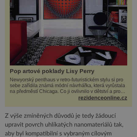
Pop artové poklady Lisy Perry
Newyorský penthaus v retro-futuristickém stylu si pro
sebe zařídila známá módní návrhářka, která vyrůstala
na předměstí Chicaga. Co ji ovlivnilo v dětství a proč
vypadá její domov právě takto? Interié...
rezidenceonline.cz
Z výše zmíněných důvodů je tedy žádoucí
upravit povrch uhlíkatých nanomateriálů tak,
aby byl kompatibilní s vybraným cílovým