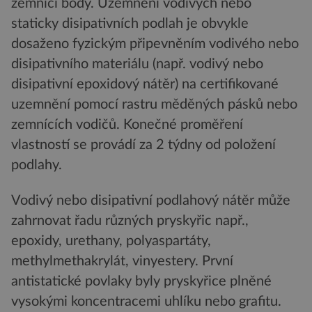
zemnící body. Uzemnění vodivých nebo
staticky disipativních podlah je obvykle
dosaženo fyzickým připevněním vodivého nebo
disipativního materiálu (např. vodivý nebo
disipativní epoxidový nátěr) na certifikované
uzemnění pomocí rastru měděných pásků nebo
zemnících vodičů. Konečné proměření
vlastností se provádí za 2 týdny od položení
podlahy.
Vodivý nebo disipativní podlahový nátěr může
zahrnovat řadu různých pryskyřic např.,
epoxidy, urethany, polyaspartáty,
methylmethakrylát, vinyestery. První
antistatické povlaky byly pryskyřice plněné
vysokými koncentracemi uhlíku nebo grafitu.