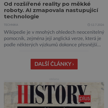
Od rozšířené reality po měkké
roboty. AI zmapovala nastupující
technologie
TECHNIKA
12.7.2026
Wikipedie je v mnohých ohledech neocenitelný
pomocník, zejména její anglická verze, která je
podle některých výzkumů dokonce přesnější
než slavná Encyclopedia Britannica. Nyní se
internetová studna znalostí proměnila v
křišťálovou kouli, ze které umělá inteligence
DALŠÍ ČLÁNKY ›
věštila, které technologie v dohledné
budoucnosti nejvíce zasáhnou naši společnost.
reklama
Za vším stojí australští výzkumníci, kteří pomocí
umělé inteligence a […]