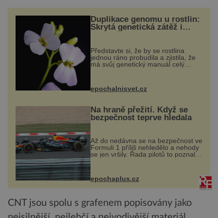
Duplikace genomu u rostlin:
Skrytá genetická zátěž i
evoluční výhoda
Představte si, že by se rostlina
jednou ráno probudila a zjistila, že
má svůj genetický manuál celý
dvakrát. Přesně to se občas v
přírodě stane – a podle nového
výzkumu to může být pro druhy
epochalnisvet.cz
vstupenka...
Na hraně přežití. Když se
bezpečnost teprve hledala
Až do nedávna se na bezpečnost ve
Formuli 1 příliš nehledělo a nehody
se jen vršily. Řada pilotů to poznala
na vlastní kůži, často s trvalými
následky nebo bohužel i ztrátou
života. Dnes nepochopiteln...
epochaplus.cz
CNT jsou spolu s grafenem popisovány jako
nejsilnější, nejlehčí a nejvodivější materiál