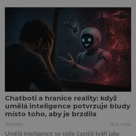
spojeno s vyšší úrovní stresu, horší náladou a
vede k zanedbávání dalších aktivit. Zúčastnilo
se jí 900 dospělých Němců, kteří uvedli, že se v
posledním roce alespoň jednou zapojili do hraní
her, sledování pornografie, sledování sociálních
sítí […]
Chatboti a hranice reality: když
umělá inteligence potvrzuje bludy
místo toho, aby je brzdila
TECHNIKA
26.7.2026
Umělá inteligence se stále častěji tváří jako