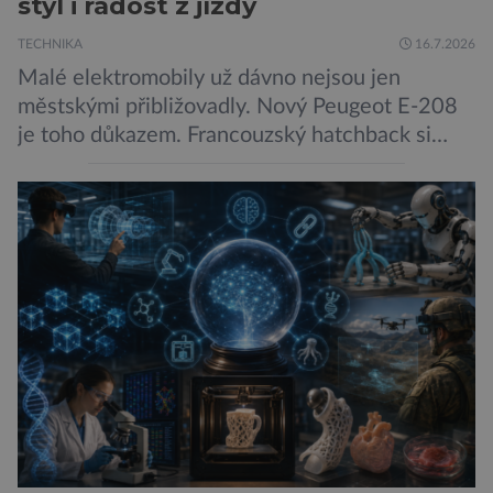
styl i radost z jízdy
TECHNIKA
16.7.2026
Malé elektromobily už dávno nejsou jen
městskými přibližovadly. Nový Peugeot E-208
je toho důkazem. Francouzský hatchback si
zachoval svůj atraktivní design, přidal delší
dojezd a modernější technologie, ale hlavně
ukazuje, že i kompaktní elektromobil může být
autem, se kterým bez obav vyrazíte za hranice
města Peugeot se u modelu 208 trefil do
černého už […]