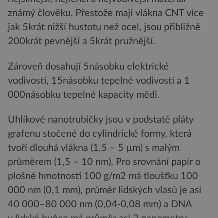
známý člověku. Přestože mají vlákna CNT více
jak 5krát nižší hustotu než ocel, jsou přibližně
200krát pevnější a 5krát pružnější.
Zároveň dosahují 5násobku elektrické
vodivosti, 15násobku tepelné vodivosti a 1
000násobku tepelné kapacity mědi.
Uhlíkové nanotrubičky jsou v podstatě pláty
grafenu stočené do cylindrické formy, která
tvoří dlouhá vlákna (1,5 – 5 µm) s malým
průměrem (1,5 – 10 nm). Pro srovnání papír o
plošné hmotnosti 100 g/m2 má tloušťku 100
000 nm (0,1 mm), průměr lidských vlasů je asi
40 000–80 000 nm (0,04-0,08 mm) a DNA