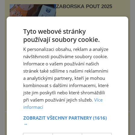
ZÁBOŘSKÁ POUŤ 2025
Tradiční Zábořská pouť, která se
koná v neděli 7.9.2025 od 11:00
Tyto webové stránky
hod. u kostela v Záboří, části obce
Kly u Mělníka. V programu
používají soubory cookie.
naleznete komentovanou prohlídku
kostela, dobovou hudbu, řemesla,
K personalizaci obsahu, reklam a analýze
atrakce...
epochanacestach.cz
návštěvnosti používáme soubory cookie.
Zrod Oktoberfestu. Jak
Informace o vašem používání našich
královská svatba
stránek také sdílíme s našimi reklamními
odstartovala největší pivní
festival světa
a analytickými partnery, kteří je mohou
V Mnichově se každoročně koná
kombinovat s dalšími informacemi, které
jeden z největších a nejslavnějších
festivalů na světě – Oktoberfest.
jste jim poskytli nebo které shromáždili
Každý rok přiláká miliony
návštěvníků, kteří si vychutnávají
při vašem používání jejich služeb.
Více
pivo, tradiční jídlo a bavorskou
epochaplus.cz
informací
kultur...
ZOBRAZIT VŠECHNY PARTNERY
(1616)
Černovická rezidence:
→
Pedant Hlávka kontroloval
každou cihlu