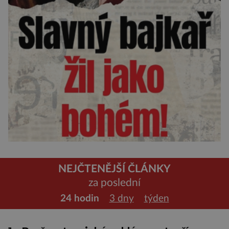
NEJČTENĚJŠÍ ČLÁNKY
za poslední
24 hodin
3 dny
týden