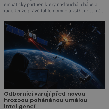
empatický partner, který naslouchá, chápe a
radí. Jenže právě tahle domnělá vstřícnost má i
svou temnou stránku… Nová studie výzkumníků
z City University of New York a King’s College
London ukazuje, že někteří choboti, včetně
populárního systému Grok od firmy xAI Elona
Muska, mají tendenci podporovat bludné
představy […]
Odborníci varují před novou
hrozbou poháněnou umělou
inteligencí