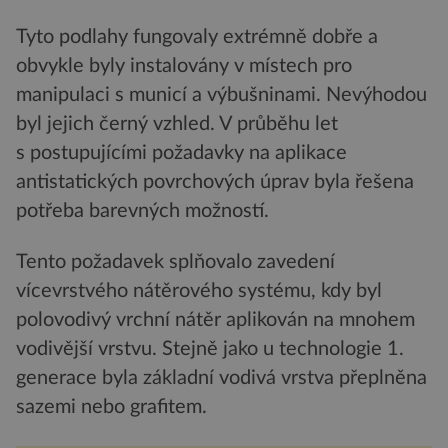
Tyto podlahy fungovaly extrémně dobře a
obvykle byly instalovány v místech pro
manipulaci s municí a výbušninami. Nevýhodou
byl jejich černý vzhled. V průběhu let
s postupujícími požadavky na aplikace
antistatických povrchových úprav byla řešena
potřeba barevných možností.
Tento požadavek splňovalo zavedení
vícevrstvého nátěrového systému, kdy byl
polovodivý vrchní nátěr aplikován na mnohem
vodivější vrstvu. Stejně jako u technologie 1.
generace byla základní vodivá vrstva přeplněna
sazemi nebo grafitem.