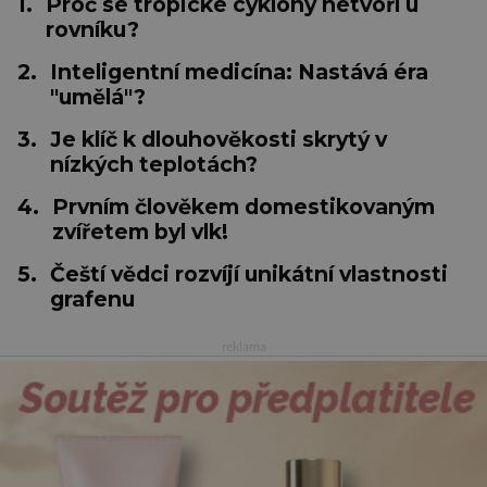
1.
Proč se tropické cyklóny netvoří u
rovníku?
2.
Inteligentní medicína: Nastává éra
"umělá"?
3.
Je klíč k dlouhověkosti skrytý v
nízkých teplotách?
4.
Prvním člověkem domestikovaným
zvířetem byl vlk!
5.
Čeští vědci rozvíjí unikátní vlastnosti
grafenu
reklama