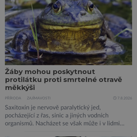
zachycených v srsti. Vědci nyní geneticky
upravili psy, aby […]
Žáby mohou poskytnout
protilátku proti smrtelné otravě
měkkýši
PŘÍRODA
ZAJÍMAVOSTI
7.8.2026
Saxitoxin je nervově paralytický jed,
pocházející z řas, sinic a jiných vodních
organismů. Nacházet se však může i v lidmi
konzumovaných mlžích, jako jsou ústřice nebo