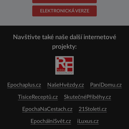
ELEKTRONICKÁ VERZE
Navštivte také naše další internetové
projekty:
Epochaplus.cz
NašeHvězdy.cz
PaníDomu.cz
TisíceReceptů.cz
SkutečnéPříběhy.cz
EpochaNaCestach.cz
21Stoleti.cz
EpochálníSvět.cz
iLuxus.cz