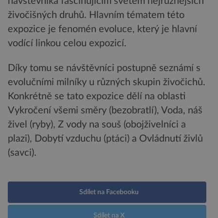
návštěvníka fascinujícím světem nejrůznějších
živočišných druhů. Hlavním tématem této
expozice je fenomén evoluce, který je hlavní
vodící linkou celou expozicí.
Díky tomu se návštěvníci postupně seznámí s
evolučními milníky u různých skupin živočichů.
Konkrétně se tato expozice dělí na oblasti
Vykročení všemi směry (bezobratlí), Voda, náš
živel (ryby), Z vody na souš (obojživelníci a
plazi), Dobytí vzduchu (ptáci) a Ovládnutí živlů
(savci).
Sdílet na Facebooku
Sdílet na X