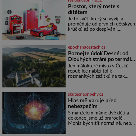
rezidenceonline.cz
kůži, hledáme úlevu v bazénu
Prostor, který roste s
nebo pomocí klimatizace. Jenže
dítětem
ne vždycky můžeme být v jejich
blízkosti. Nemusíte však zoufat.
Je to svět, který se vyvíjí a
Pokud budete mít promyšlený
proměňuje od prvních dětských
jídelníček, žadné pařáky si na
krůčků až po dospívání.
vás
Správně navržený pokoj
podporuje bezpečí, kreativitu,
soustředění i odpočinek a
epochanacestach.cz
reaguje na každou etapu života
Poznejte údolí Desné: od
a specifické potřeby dítěte. Pro
Dlouhých strání po termální
nejmenší je klíčová
prameny
jednoduchost, měkkost a
Jen málokteré místo v České
bezpečí, proto by pokoj
republice nabízí tolik
miminka měl působit především
rozmanitých zážitků na tak
klidně a útulně. Předškolní věk
malém území jako údolí řeky
je
Desné v srdci Jeseníků. Během
jediného dne můžete
skutecnepribehy.cz
nahlédnout do útrob jedné z
Hlas mě varuje před
nejvýznamnějších vodních
nebezpečím
elektráren v Evropě, vydat se na
horské hřebeny, projet se na
S manželem máme dvě děti a
koloběžce a den zakončit
dokonce jsme už prarodiči.
poznáváním památek ve
Mohla bych žít normálně, nebýt
Velkých Losinách nebo v
jedné zásadní změny, která mi
termálním
nabourala mysl. Živím se jako