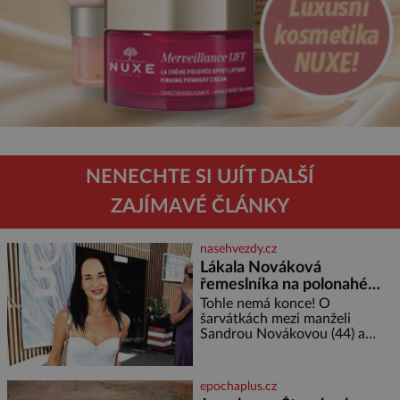
NENECHTE SI UJÍT DALŠÍ
ZAJÍMAVÉ ČLÁNKY
nasehvezdy.cz
Lákala Nováková
řemeslníka na polonahé
tělo!
Tohle nemá konce! O
šarvátkách mezi manželi
Sandrou Novákovou (44) a
Vojtěchem Moravcem (39) se
toho napsalo už hodně. Ale kdo
by doufal, že horká zem u
epochaplus.cz
herečky ze seriálu Ulice a