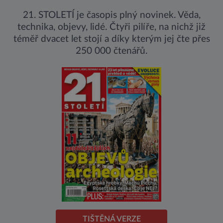
21. STOLETÍ je časopis plný novinek. Věda,
technika, objevy, lidé. Čtyři pilíře, na nichž již
téměř dvacet let stojí a díky kterým jej čte přes
250 000 čtenářů.
TIŠTĚNÁ VERZE