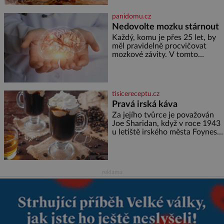
(1829–1900). Smutná událost je
ale doprovázena ohromným
panidomu.cz
dědictvím
Nedovolte mozku stárnout
Každý, komu je přes 25 let, by
měl pravidelně procvičovat
mozkové závity. V tomto
období se totiž začíná
zhoršovat paměť. Možná máte
problém vzpomenout si na
jméno kolegy z práce. Nebo
tisicereceptu.cz
marně v paměti lovíte název
Pravá irská káva
knížky, kterou jste nedávno
přečetli. Je to opravdu tak, s
Za jejího tvůrce je považován
věkem jako kdyby se paměť
Joe Sharidan, když v roce 1943
rozhodla stávkovat. Cvičte
u letiště irského města Foynes
obsluhoval Američany, kteří
kvůli špatnému počasí nemohli
pokračovat v cestě. Povzbudil
je tehdy kávou,
reklama