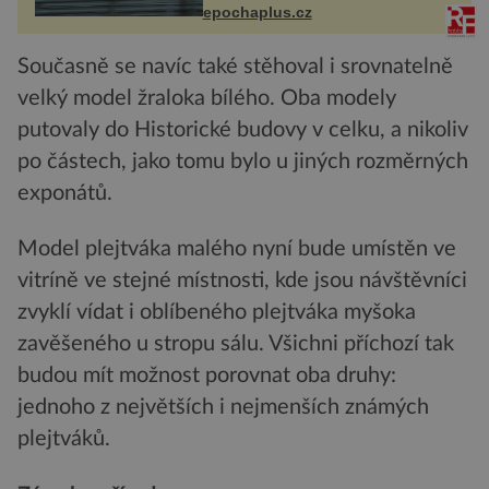
života. Dnes nepochopiteln...
epochaplus.cz
Současně se navíc také stěhoval i srovnatelně
velký model žraloka bílého. Oba modely
putovaly do Historické budovy v celku, a nikoliv
po částech, jako tomu bylo u jiných rozměrných
exponátů.
Model plejtváka malého nyní bude umístěn ve
vitríně ve stejné místnosti, kde jsou návštěvníci
zvyklí vídat i oblíbeného plejtváka myšoka
zavěšeného u stropu sálu. Všichni příchozí tak
budou mít možnost porovnat oba druhy:
jednoho z největších i nejmenších známých
plejtváků.