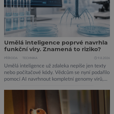
Umělá inteligence poprvé navrhla
funkční viry. Znamená to riziko?
PŘÍRODA
TECHNIKA
9.8.2026
Umělá inteligence už zdaleka nepíše jen texty
nebo počítačové kódy. Vědcům se nyní podařilo
pomocí AI navrhnout kompletní genomy virů,
které následně v laboratoři skutečně ožily.
Takový postup není samoúčelný, protože by
mohl pomoci v boji proti bakteriím odolným
vůči antibiotikům, současně však otevírá nové
otázky biologické bezpečnosti. Výzkumníci ze