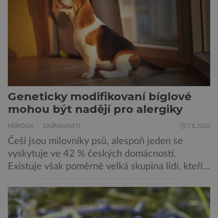
Stanfordovy univerzity a Arc Institute […]
Geneticky modifikovaní bíglové
mohou být nadějí pro alergiky
PŘÍRODA
ZAJÍMAVOSTI
7.8.2026
Češi jsou milovníky psů, alespoň jeden se
vyskytuje ve 42 % českých domácností.
Existuje však poměrně velká skupina lidí, kteří
by si psa rádi pořídili, ale nemohou, protože
jsou alergičtí. Jejich imunitní systém
přecitlivěle reaguje na proteiny obsažené v
psích slinách, potu, moči a šupinkách kůže,