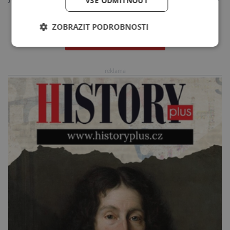
VŠE ODMÍTNOUT
označována za nejodvážnější zvíře vůbec. V
této souvislosti je dokonce zapsána do
ZOBRAZIT PODROBNOSTI
Guinnessovy knihy rekordů. Navzdory svému
DALŠÍ ČLÁNKY ›
názvu nežije pouze v jižní Africe, ale domovem
je mu valná část černého kontinentu a
reklama
vyskytuje se rovněž v oblastech […]