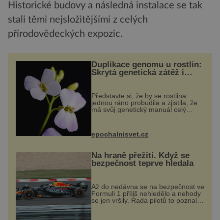
Historické budovy a následná instalace se tak
stali těmi nejsložitějšími z celých
přírodovědeckých expozic.
Duplikace genomu u rostlin:
Skrytá genetická zátěž i
evoluční výhoda
Představte si, že by se rostlina
jednou ráno probudila a zjistila, že
má svůj genetický manuál celý
dvakrát. Přesně to se občas v
přírodě stane – a podle nového
výzkumu to může být pro druhy
epochalnisvet.cz
vstupenka...
Na hraně přežití. Když se
bezpečnost teprve hledala
Až do nedávna se na bezpečnost ve
Formuli 1 příliš nehledělo a nehody
se jen vršily. Řada pilotů to poznala
na vlastní kůži, často s trvalými
následky nebo bohužel i ztrátou