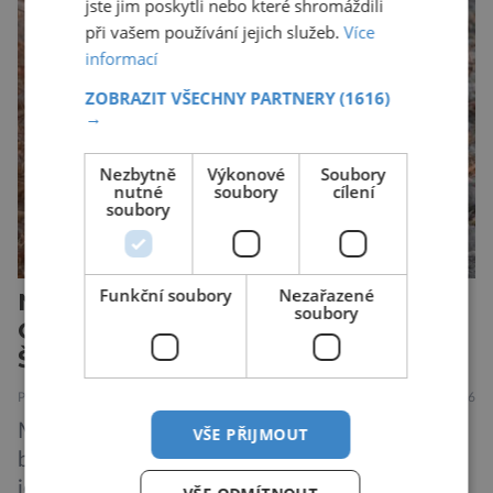
jste jim poskytli nebo které shromáždili
výzkum však ukazuje, že skutečnost je mnohem
při vašem používání jejich služeb.
Více
zajímavější. Rostliny totiž dokážou své okolí
informací
vnímat prostřednictvím mechanických podnětů
ZOBRAZIT VŠECHNY PARTNERY
(1616)
a samy také vydávají zvuky […]
→
Nezbytně
Výkonové
Soubory
nutné
soubory
cílení
soubory
Funkční soubory
Nezařazené
Nejodvážnější zvíře podle
soubory
Guinnessovy knihy rekordů?
Šelmička s pruhem na hřbetě!
PŘÍRODA
5.8.2026
Medojed kapský je lasicovitá šelma, kterou
VŠE PŘIJMOUT
bychom velikostí mohli přirovnat k českému
jezevci. Je extrémně nebojácná, ostatně bývá