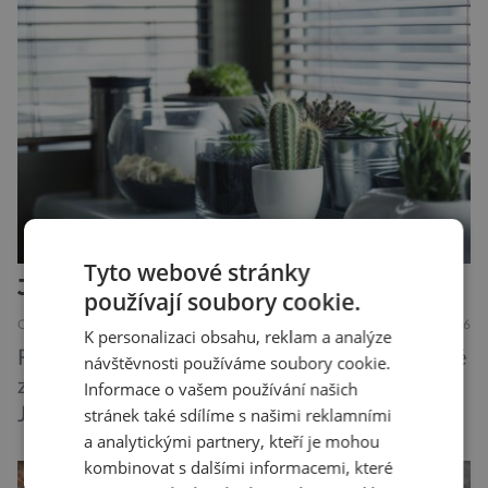
slávky. K příznakům otravy patří paralýza
dýchacích cest, dojít však může až k udušení.
Dosud proti tomuto jedu neexistovala
protilátka, nyní ji zřejmě vědci objevili, ovšem
její zdroj je […]
Tyto webové stránky
Jak rostliny slyší a mluví?
používají soubory cookie.
OBJEVY
PŘÍRODA
6.8.2026
K personalizaci obsahu, reklam a analýze
Fytoakustika patří mezi nové vědní obory, které
návštěvnosti používáme soubory cookie.
zásadně mění naše představy o životě rostlin.
Informace o vašem používání našich
stránek také sdílíme s našimi reklamními
Ještě před několika desetiletími byly rostliny
a analytickými partnery, kteří je mohou
považovány za tiché a pasivní organismy, které
kombinovat s dalšími informacemi, které
pouze reagují na změny prostředí. Moderní