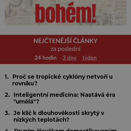
NEJČTENĚJŠÍ ČLÁNKY
za poslední
24 hodin
3 dny
týden
1.
Proč se tropické cyklóny netvoří u
rovníku?
2.
Inteligentní medicína: Nastává éra
"umělá"?
3.
Je klíč k dlouhověkosti skrytý v
nízkých teplotách?
4.
Prvním člověkem domestikovaným