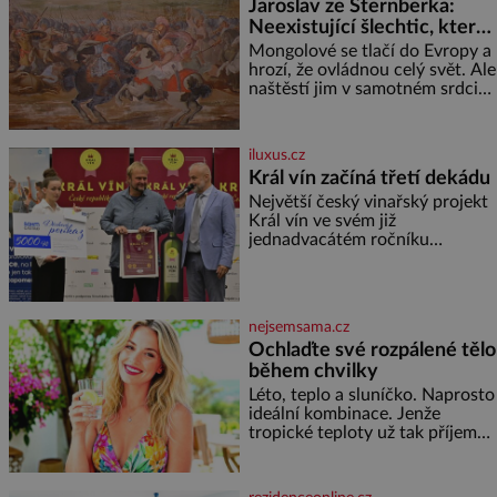
Jaroslav ze Šternberka:
režiséra vychladne,
Neexistující šlechtic, který
z Moravy vyžene Mongoly
Mongolové se tlačí do Evropy a
hrozí, že ovládnou celý svět. Ale
naštěstí jim v samotném srdci
Evropy stojí v cestě malé, ale
silné království, které dokáže
dobyvatelské hordy zastavit. Co
iluxus.cz
nedokáže žádná z asijských říší,
Král vín začíná třetí dekádu
co nedokážou Němci – to
Největší český vinařský projekt
dokáže český král. Nebo že by
Král vín ve svém již
ne? Mongolové od roku 1223
jednadvacátém ročníku
postupují podél Kaspického a
představil nejlepší domácí vína.
Azovského moře,
Ta vybírala odborná porota z
celkem 1260 vzorků od 157
vinařů. Král vín, který se – i pře
nejsemsama.cz
Ochlaďte své rozpálené tělo
během chvilky
Léto, teplo a sluníčko. Naprosto
ideální kombinace. Jenže
tropické teploty už tak příjemné
nejsou. Víte, jakými potravinami
se můžete rychle ochladit? K
dyž se nám tropy zaryjí pod