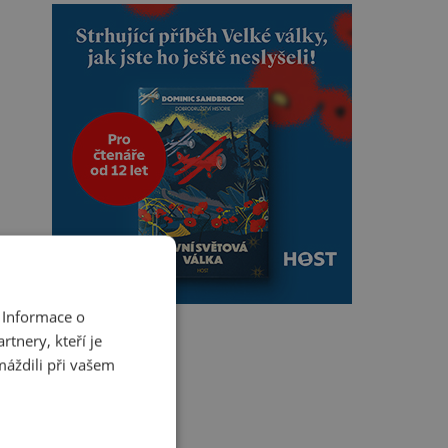
 Informace o
tnery, kteří je
máždili při vašem