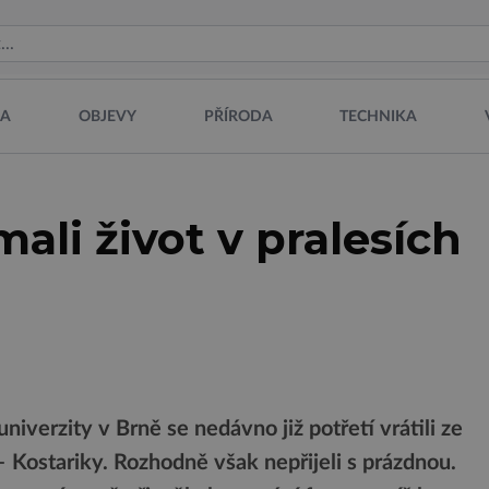
NA
OBJEVY
PŘÍRODA
TECHNIKA
ali život v pralesích
niverzity v Brně se nedávno již potřetí vrátili ze
Kostariky. Rozhodně však nepřijeli s prázdnou.