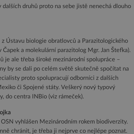
v dalších druhů proto na sebe jistě nenechá dlouho
 z Ústavu biologie obratlovců a Parazitologického
v Čapek a molekulární parazitolog Mgr. Jan Štefka).
ů je ale třeba široké mezinárodní spolupráce –
ny by se dali po celém světě skutečně spočítat na
ialisty proto spolupracují odborníci z dalších
 Mexiko či Spojené státy. Veškerý nový typový
y, do centra INBio (viz rámeček).
pojka
OSN vyhlášen Mezinárodním rokem biodiverzity.
ně chránit, je třeba ji nejprve co nejlépe poznat.