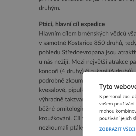
druhým.
Ptáci, hlavní cíl expedice
Hlavním cílem brněnských vědců však 
v samotné Kostarice 850 druhů, tedy
pohledu Středoevropana jsou atrakti
u nás nežijí. Mezi největší atrakce pa
kondoři (4 druhy) či tukani (6 druhů
podrobně zkoumala, jsou druhy s nep
Tyto webové
kvesalové, pipulky, kotingy, klouzálci
K personalizaci 
výhradně takzvané neinvazní metody,
vašem používání n
běžné ornitologické sítě, které jsou 
mohou kombinovat
používání jejich 
kroužkování. Cíl výzkumu byl však pr
nezkoumali ptáky samotné, ale jejich
ZOBRAZIT VŠEC