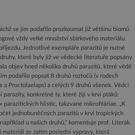
ichž se jim podařilo prozkoumat již většinu biomů
ologové vždy velké množství sbírkového materiálu.
příjezdu. Jednotlivé exempláře parazitů je nutné
ruhy, které byly již ve vědecké literatuře popsány.
la objev hned několika druhů parazitů, které vědě
m podařilo popsat 8 druhů roztočů (v rodech
s a Proctolaelaps) a celých 9 druhů všenek. Vědci
í parazity, konkrétně ty, které žijí v krvi ptáků:
parazitických hlístic, takzvané mikrofiláriae. „K
počet jednobuněčných parazitů v krvi tropických
 například u našich druhů,“ komentuje prof. Literák.
materiál ze zatím poslední výpravy, která