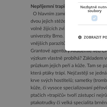
Nepříjemní trapiči ptáků
Nezbytně nutn
soubory
O hlavním zaměření expedic brněns
dvou jejich stěžejních členů prof. Li
volně žijících zvířat z Fakulty veter
univerzity Brno. „Hlavním cílem naš
ZOBRAZIT P
vnějších parazitů ptáků, tzv. ektopar
Grantové agentury Akademie věd ČR,“ p
výzkum vlastně probíhá? Základem v
průzkum jejich peří a kůže. Tam se p
která ptáky trápí. Nejčastěji se jedná
krve svých hostitelů; sametky (tromb
kůže, či vysoce specializovaní péřoví
ptačích »trapičů« tvoří zástupci ne
ptakotrudky či velká specialita brně