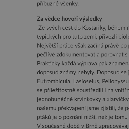
příbuzné všenky.
Za vědce hovoří výsledky
Ze svých cest do Kostariky, během n
typických pro tuto zemi, přivezli bi
Největší práce však začíná právě po 
pečlivě zdokumentovat a porovnat s d
Prakticky každá výprava pak znamena
doposud známy nebyly. Doposud se ji
Eutrombicula, Lasioseius, Pellonyssu
se příležitostně soustředili i na vnitřn
jednobuněčné krvinkovky a »larvičky« 
našemu překvapení jsme zjistili, že 
ptáků je o poznání nižší, než je tomu
V současné době v Brně zpracovávají 