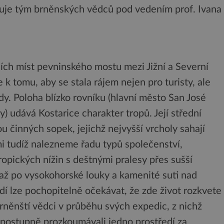
ěnuje tým brněnských vědců pod vedením prof. Ivana
ích míst pevninského mostu mezi Jižní a Severní
k tomu, aby se stala rájem nejen pro turisty, ale
dy. Poloha blízko rovníku (hlavní město San José
y) udává Kostarice charakter tropů. Její střední
ou činných sopek, jejichž nejvyšší vrcholy sahají
mi tudíž nalezneme řadu typů společenství,
opických nížin s deštnými pralesy přes sušší
 až po vysokohorské louky a kamenité suti nad
edí lze pochopitelně očekávat, že zde život rozkvete
rněnští vědci v průběhu svých expedic, z nichž
, postupně prozkoumávali jedno prostředí za