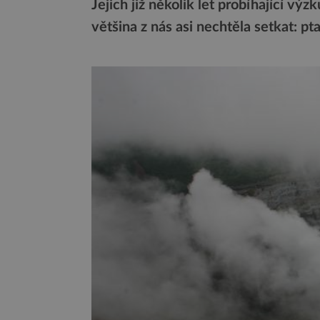
Jejich již několik let probíhající vý
většina z nás asi nechtěla setkat: pta