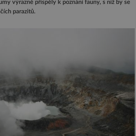
zkumy výrazně přispěly k poznání fauny, s níž by se
čích parazitů.