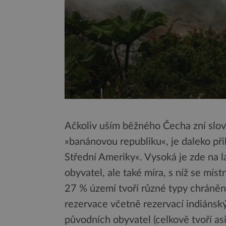
Ačkoliv uším běžného Čecha zní slo
»banánovou republiku«, je daleko při
Střední Ameriky«. Vysoká je zde na 
obyvatel, ale také míra, s níž se mís
27 % území tvoří různé typy chráněn
rezervace včetně rezervací indiánskýc
původních obyvatel (celkově tvoří a