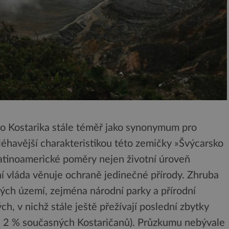
vo Kostarika stále téměř jako synonymum pro
léhavější charakteristikou této zemičky »Švýcarsko
latinoamerické poměry nejen životní úroveň
tní vláda věnuje ochraně jedinečné přírody. Zhruba
ých území, zejména národní parky a přírodní
h, v nichž stále ještě přežívají poslední zbytky
si 2 % současných Kostaričanů). Průzkumu nebývale