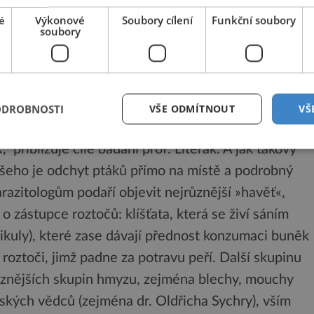
é
Výkonové
Soubory cílení
Funkční soubory
soubory
kých vědců vypovídá už samotný název pracoviště
teráka a doc. Jiřího Klimeše: Ústav biologie a chorob
inární hygieny a ekologie Veterinární a farmaceutické
ich expedic bylo zmapování biologické různorodosti
ODROBNOSTI
VŠE ODMÍTNOUT
VŠ
azitů. Na náš výzkum jsme dostali tříletý grant od
řibližuje cíle bádání prof. Literák. A jak takový
šeho je odchyt ptáků přímo na místě a podrobný
arazitologům podaří objevit nejrůznější »havěť«,
 o zástupce roztočů: klíšťata, která se živí sáním
ikuly), které zase dávají přednost konzumaci buněk
 roztoči, jimž padne za potravu peří. Další skupinu
jrůznějších skupin hmyzu, zejména blechy, mouchy
nských vědců (zejména dr. Oldřicha Sychry), vším