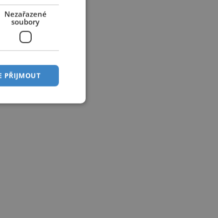
Nezařazené
soubory
E PŘIJMOUT