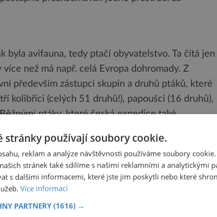
byla avifauna, tedy ptačí obyvatelstvo. Ta čítá jen
 více než má např. celá Evropa dohromady. Z
vní především zástupci skupin a druhů ptáků, které
tří kolibříci (celých 51 druhů!), papoušci (16 druhů),
). Běžnými ptáky, které česká expedice také
říliš povědomě znějícími jmény, jako jsou
 stránky používají soubory cookie.
 či mravenčíci. K jejich odchytu používali vědci
obsahu, reklam a analýze návštěvnosti používáme soubory cookie.
 které objekt jejich zájmu nijak nepoškozovaly –
ašich stránek také sdílíme s našimi reklamními a analytickými par
u nás používány např. při odchytu ptáků pro
 s dalšími informacemi, které jste jim poskytli nebo které shro
služeb.
Více informací
o běžného člověka ještě podivnější. Vědci totiž
 nevítané nájemníky – parazity.
HNY PARTNERY
(1616) →