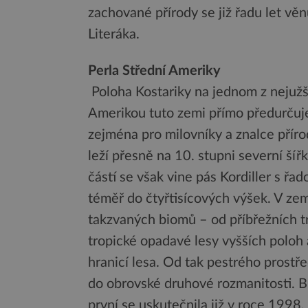
zachované přírody se již řadu let v
Literáka.
Perla Střední Ameriky
Poloha Kostariky na jednom z nejužš
Amerikou tuto zemi přímo předurčuje 
zejména pro milovníky a znalce příro
leží přesně na 10. stupni severní šířk
částí se však vine pás Kordiller s řad
téměř do čtyřtisícových výšek. V ze
takzvaných biomů – od příbřežních tr
tropické opadavé lesy vyšších poloh
hranicí lesa. Od tak pestrého prostř
do obrovské druhové rozmanitosti. B
první se uskutečnila již v roce 1998