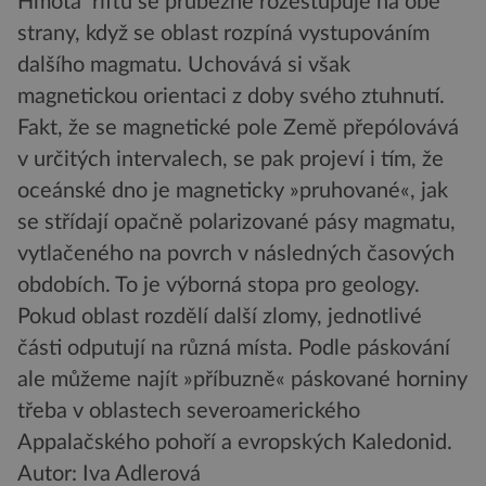
Hmota riftu se průběžně rozestupuje na obě
strany, když se oblast rozpíná vystupováním
dalšího magmatu. Uchovává si však
magnetickou orientaci z doby svého ztuhnutí.
Fakt, že se magnetické pole Země přepólovává
v určitých intervalech, se pak projeví i tím, že
oceánské dno je magneticky »pruhované«, jak
se střídají opačně polarizované pásy magmatu,
vytlačeného na povrch v následných časových
obdobích. To je výborná stopa pro geology.
Pokud oblast rozdělí další zlomy, jednotlivé
části odputují na různá místa. Podle páskování
ale můžeme najít »příbuzně« páskované horniny
třeba v oblastech severoamerického
Appalačského pohoří a evropských Kaledonid.
Autor: Iva Adlerová