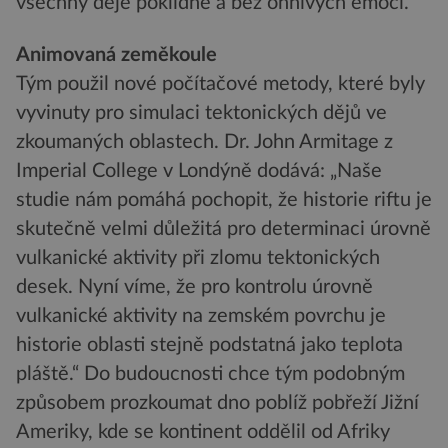
všechny děje poklidně a bez ohnivých emocí.
Animovaná zeměkoule
Tým použil nové počítačové metody, které byly
vyvinuty pro simulaci tektonických dějů ve
zkoumaných oblastech. Dr. John Armitage z
Imperial College v Londýně dodává: „Naše
studie nám pomáhá pochopit, že historie riftu je
skutečně velmi důležitá pro determinaci úrovně
vulkanické aktivity při zlomu tektonických
desek. Nyní víme, že pro kontrolu úrovně
vulkanické aktivity na zemském povrchu je
historie oblasti stejně podstatná jako teplota
pláště.“ Do budoucnosti chce tým podobným
způsobem prozkoumat dno poblíž pobřeží Jižní
Ameriky, kde se kontinent oddělil od Afriky