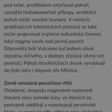
pod sebe, protitlakem vztyčovat pohoří,
vytvářet hlubokomořské příkopy, vertikální
pohyb může vyvolat tsunami. V místech
probíhajících tektonických procesů se také
může projevovat zvýšená vulkanická činnost,
když magma vyvře nad pevný povrch.
(Starověký bůh Vulcanos byl bohem ohně,
zejména ničivého, a dodnes zůstává věrný své
pověsti.) Pohyb litosférických desek vyvolávají
do jisté míry i slapové síly Měsíce.
Země omotaná pavučinou riftů
Oslabené, zespodu magmatem natavené
lineární zóny zemské kůry, ve kterých se
postupně oddělují a rozestupují pevninské