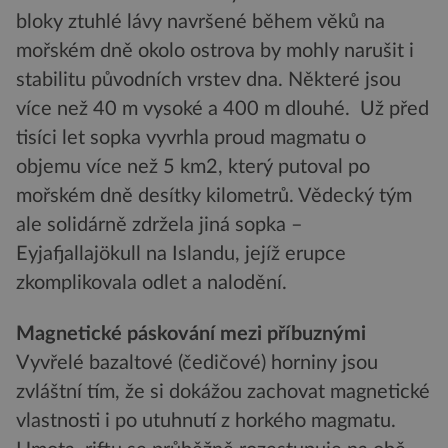
bloky ztuhlé lávy navršené během věků na
mořském dně okolo ostrova by mohly narušit i
stabilitu původních vrstev dna. Některé jsou
více než 40 m vysoké a 400 m dlouhé. Už před
tisíci let sopka vyvrhla proud magmatu o
objemu více než 5 km2, který putoval po
mořském dně desítky kilometrů. Vědecký tým
ale solidárně zdržela jiná sopka –
Eyjafjallajökull na Islandu, jejíž erupce
zkomplikovala odlet a nalodění.
Magnetické páskování mezi příbuznými
Vyvřelé bazaltové (čedičové) horniny jsou
zvláštní tím, že si dokážou zachovat magnetické
vlastnosti i po utuhnutí z horkého magmatu.