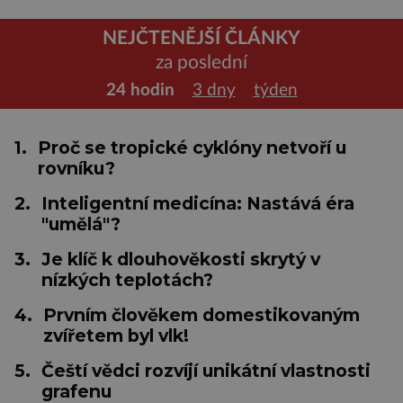
NEJČTENĚJŠÍ ČLÁNKY
za poslední
24 hodin
3 dny
týden
1.
Proč se tropické cyklóny netvoří u
rovníku?
2.
Inteligentní medicína: Nastává éra
"umělá"?
3.
Je klíč k dlouhověkosti skrytý v
nízkých teplotách?
4.
Prvním člověkem domestikovaným
zvířetem byl vlk!
5.
Čeští vědci rozvíjí unikátní vlastnosti
grafenu