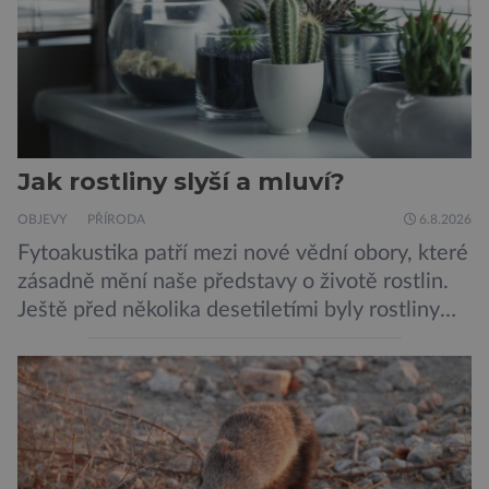
její zdroj je […]
Jak rostliny slyší a mluví?
OBJEVY
PŘÍRODA
6.8.2026
Fytoakustika patří mezi nové vědní obory, které
zásadně mění naše představy o životě rostlin.
Ještě před několika desetiletími byly rostliny
považovány za tiché a pasivní organismy, které
pouze reagují na změny prostředí. Moderní
výzkum však ukazuje, že skutečnost je mnohem
zajímavější. Rostliny totiž dokážou své okolí
vnímat prostřednictvím mechanických podnětů
a samy také vydávají zvuky […]