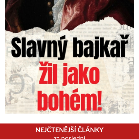
NEJČTENĚJŠÍ ČLÁNKY
za poslední