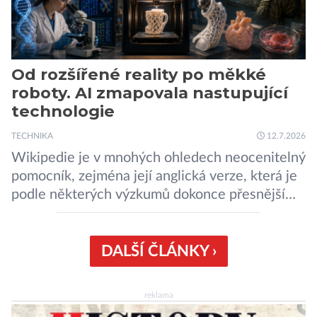
Od rozšířené reality po měkké
roboty. AI zmapovala nastupující
technologie
TECHNIKA
12.7.2026
Wikipedie je v mnohých ohledech neocenitelný
pomocník, zejména její anglická verze, která je
podle některých výzkumů dokonce přesnější
než slavná Encyclopedia Britannica. Nyní se
internetová studna znalostí proměnila v
křišťálovou kouli, ze které umělá inteligence
DALŠÍ ČLÁNKY ›
věštila, které technologie v dohledné
budoucnosti nejvíce zasáhnou naši společnost.
reklama
Za vším stojí australští výzkumníci, kteří pomocí