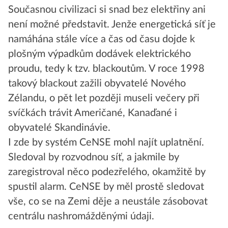
Současnou civilizaci si snad bez elektřiny ani
není možné představit. Jenže energetická síť je
namáhána stále více a čas od času dojde k
plošným výpadkům dodávek elektrického
proudu, tedy k tzv. blackoutům. V roce 1998
takový blackout zažili obyvatelé Nového
Zélandu, o pět let později museli večery při
svíčkách trávit Američané, Kanaďané i
obyvatelé Skandinávie.
I zde by systém CeNSE mohl najít uplatnění.
Sledoval by rozvodnou síť, a jakmile by
zaregistroval něco podezřelého, okamžitě by
spustil alarm. CeNSE by měl prostě sledovat
vše, co se na Zemi děje a neustále zásobovat
centrálu nashromážděnými údaji.