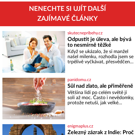
NENECHTE SI UJÍT DALŠÍ
ZAJÍMAVÉ ČLÁNKY
skutecnepribehy.cz
Odpustit je úleva, ale bývá
to nesmírně těžké
Když se ukázalo, že si manžel
našel milenku, rozhodla jsem se
trpělivě vyčkávat, přesvědčena,
že se dříve či později vrátí k
rodině. Možná je to jedna z
nejtěžších věcí na světě. Ale
panidomu.cz
každý, kdo s tím má nějaké
Sůl nad zlato, ale přiměřeně
zkušenosti, se zapřísahá, že
Většina lidí po celém světě jí
pokud odpustíte, znatelně se
soli až moc. Často i nevědomky,
vám uleví. Když se ke mně
protože netuší, jak velké
doneslo, že si manžel pořídil
množství se jí skrývá v
milenku,
průmyslově vyráběných
potravinách, dokonce i těch
sladkých. Sůl je zdravá Ale v
enigmaplus.cz
ani ne třetinovém množství, než
Železný zázrak z Indie: Proč
je pro většinu populace běžné.