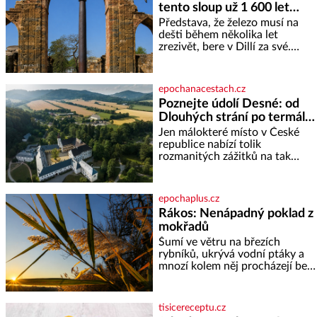
tento sloup už 1 600 let
Její základní složky– sodík a
chlór – jsou zásadní pro
nezná rez?
Představa, že železo musí na
správné hospodaření
dešti během několika let
zrezivět, bere v Dillí za své.
Uprostřed komplexu Qutb stojí
více než sedm metrů vysoký
železný sloup, který už přibližně
epochanacestach.cz
1 600 let odolává počasí
Poznejte údolí Desné: od
Dlouhých strání po termální
prameny
Jen málokteré místo v České
republice nabízí tolik
rozmanitých zážitků na tak
malém území jako údolí řeky
Desné v srdci Jeseníků. Během
jediného dne můžete
epochaplus.cz
nahlédnout do útrob jedné z
Rákos: Nenápadný poklad z
nejvýznamnějších vodních
mokřadů
elektráren v Evropě, vydat se na
horské hřebeny, projet se na
Šumí ve větru na březích
koloběžce a den zakončit
rybníků, ukrývá vodní ptáky a
poznáváním památek ve
mnozí kolem něj procházejí bez
Velkých Losinách nebo v
povšimnutí. Přesto právě rákos
termálním
pomáhal stavět domy, vyrábět
lodě, zapisovat první texty a
tisicereceptu.cz
inspiroval řadu pověstí. Tato