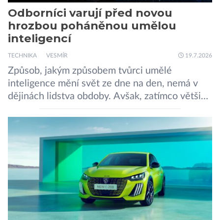
Odborníci varují před novou
hrozbou poháněnou umělou
inteligencí
TECHNIKA
VESMÍR
19.7.2026
Způsob, jakým způsobem tvůrci umělé
inteligence mění svět ze dne na den, nemá v
dějinách lidstva obdoby. Avšak, zatímco většina
pozornosti se soustředí na chatboty,
generování obrázků nebo automatizaci práce,
bezpečnostní experti upozorňují na mnohem
méně nápadné riziko. Podle některých
odborníků by už během příštích dvou let mohly
pokročilé systémy AI výrazně usnadnit
kybernetické útoky […]