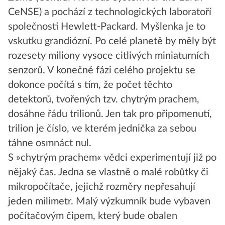
CeNSE) a pochází z technologických laboratoří
společnosti Hewlett-Packard. Myšlenka je to
vskutku grandiózní. Po celé planetě by měly být
rozesety miliony vysoce citlivých miniaturních
senzorů. V konečné fázi celého projektu se
dokonce počítá s tím, že počet těchto
detektorů, tvořených tzv. chytrým prachem,
dosáhne řádu trilionů. Jen tak pro připomenutí,
trilion je číslo, ve kterém jednička za sebou
táhne osmnáct nul.
S »chytrým prachem« vědci experimentují již po
nějaký čas. Jedna se vlastně o malé robůtky či
mikropočítače, jejichž rozměry nepřesahují
jeden milimetr. Malý výzkumník bude vybaven
počítačovým čipem, který bude obalen