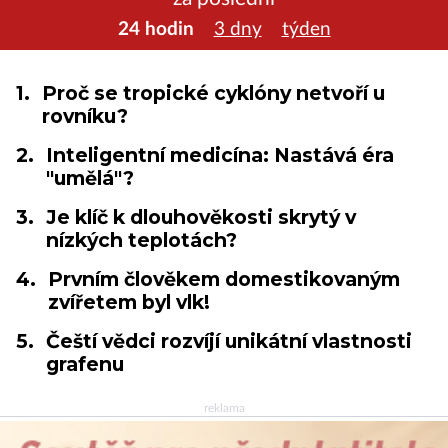
24 hodin
3 dny
týden
1.
Proč se tropické cyklóny netvoří u
rovníku?
2.
Inteligentní medicína: Nastává éra
"umělá"?
3.
Je klíč k dlouhověkosti skrytý v
nízkých teplotách?
4.
Prvním člověkem domestikovaným
zvířetem byl vlk!
5.
Čeští vědci rozvíjí unikátní vlastnosti
grafenu
reklama