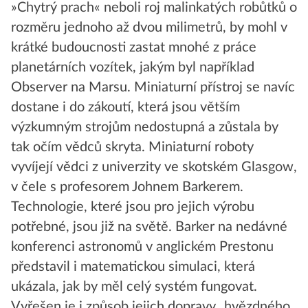
»Chytrý prach« neboli roj malinkatých robůtků o
rozměru jednoho až dvou milimetrů, by mohl v
krátké budoucnosti zastat mnohé z práce
planetárních vozítek, jakým byl například
Observer na Marsu. Miniaturní přístroj se navíc
dostane i do zákoutí, která jsou větším
výzkumným strojům nedostupná a zůstala by
tak očím vědců skryta. Miniaturní roboty
vyvíjejí vědci z univerzity ve skotském Glasgow,
v čele s profesorem Johnem Barkerem.
Technologie, které jsou pro jejich výrobu
potřebné, jsou již na světě. Barker na nedávné
konferenci astronomů v anglickém Prestonu
představil i matematickou simulaci, která
ukázala, jak by měl celý systém fungovat.
Vyřešen je i způsob jejich dopravy „hvězdného