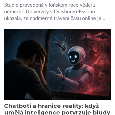
Studie provedená v loňském roce vědci z
německé Univerzity v Duisburgu-Essenu
ukázala, že nadměrné trávení času online je
spojeno s vyšší úrovní stresu, horší náladou a
vede k zanedbávání dalších aktivit. Zúčastnilo
se jí 900 dospělých Němců, kteří uvedli, že se v
posledním roce alespoň jednou zapojili do hraní
her, sledování pornografie, sledování sociálních
sítí […]
Chatboti a hranice reality: když
umělá inteligence potvrzuje bludy