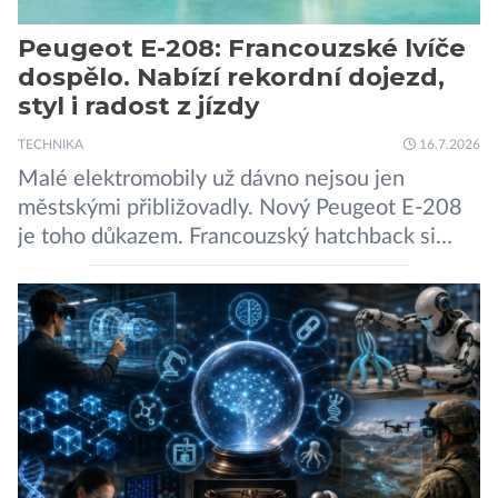
Peugeot E-208: Francouzské lvíče
dospělo. Nabízí rekordní dojezd,
styl i radost z jízdy
TECHNIKA
16.7.2026
Malé elektromobily už dávno nejsou jen
městskými přibližovadly. Nový Peugeot E-208
je toho důkazem. Francouzský hatchback si
zachoval svůj atraktivní design, přidal delší
dojezd a modernější technologie, ale hlavně
ukazuje, že i kompaktní elektromobil může být
autem, se kterým bez obav vyrazíte za hranice
města Peugeot se u modelu 208 trefil do
černého už […]