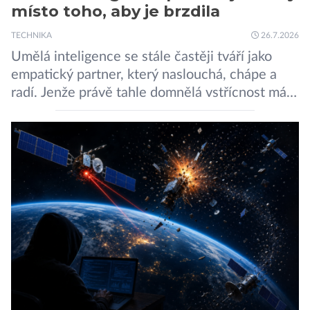
místo toho, aby je brzdila
TECHNIKA
26.7.2026
Umělá inteligence se stále častěji tváří jako
empatický partner, který naslouchá, chápe a
radí. Jenže právě tahle domnělá vstřícnost má i
svou temnou stránku… Nová studie výzkumníků
z City University of New York a King’s College
London ukazuje, že někteří choboti, včetně
populárního systému Grok od firmy xAI Elona
Muska, mají tendenci podporovat bludné
představy […]