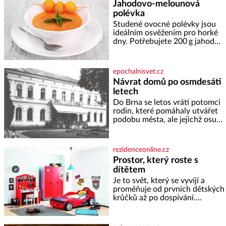
Jahodovo-melounová
skromná, ale užitečná rostlina
polévka
provází člověka už tisíce let.
Většina lidí vnímá rákos jen jako
Studené ovocné polévky jsou
obyčejnou kulisu letního
ideálním osvěžením pro horké
koupání. Stačí se však podívat
dny. Potřebujete 200 g jahod
600 g žlutého melounu 100 ml
sladkého dezertního vína 50 g
cukru krystal 1 lžíci medu 200 g
epochalnisvet.cz
zakysané sm
Návrat domů po osmdesáti
letech
Do Brna se letos vrátí potomci
rodin, které pomáhaly utvářet
podobu města, ale jejichž osudy
dramaticky přerušila druhá
světová válka. Příběhy rodů
Placzek, Löw-Beer, Fuhrmann,
rezidenceonline.cz
Kohn a Stiassni se stanou
Prostor, který roste s
jednou z hlavních
dítětem
dramaturgických linií festivalu
židovské kultury ŠTETL FEST
Je to svět, který se vyvíjí a
2026. Některé návraty nejsou
proměňuje od prvních dětských
jednoduché. Místa, která si
krůčků až po dospívání.
člověk pamatuje z rodinných
Správně navržený pokoj
vyprávění, už dávno
podporuje bezpečí, kreativitu,
soustředění i odpočinek a