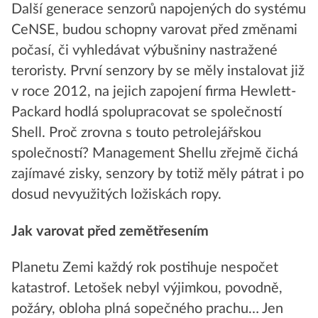
Další generace senzorů napojených do systému
CeNSE, budou schopny varovat před změnami
počasí, či vyhledávat výbušniny nastražené
teroristy. První senzory by se měly instalovat již
v roce 2012, na jejich zapojení firma Hewlett-
Packard hodlá spolupracovat se společností
Shell. Proč zrovna s touto petrolejářskou
společností? Management Shellu zřejmě čichá
zajímavé zisky, senzory by totiž měly pátrat i po
dosud nevyužitých ložiskách ropy.
Jak varovat před zemětřesením
Planetu Zemi každý rok postihuje nespočet
katastrof. Letošek nebyl výjimkou, povodně,
požáry, obloha plná sopečného prachu… Jen