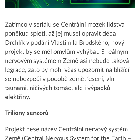
Zatímco v seriálu se Centrální mozek lidstva
poněkud spletl, až jej musel opravit děda
Drchlík v podání Vlastimila Brodského, nový
projekt by se měl omylům vyhýbat. S reálným
nervovým systémem Země asi nebude taková
legrace, zato by mohl včas upozornit na blížící
se nebezpečí v podobě zemětřesení, vln
tsunami, ničivých tornád, ale i výpadků
elektřiny.
Triliony senzorů
Projekt nese název Centrální nervový systém
Země (Central Nervous System for the Earth –