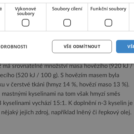
milis), a v poslední době přibyl ještě další adept na
é
Výkonové
Soubory cílení
Funkční soubory
soubory
ami
 přijít s informacemi o nutriční neboli výživné
ODROBNOSTI
VŠE ODMÍTNOUT
VŠ
 směs z těl rovnokřídlého hmyzu, kterou tým doc.
al. Energetická vydatnost vzorku byla 973 kJ /
ž má srovnatelné množství masa hovězího (920 kJ /
řecího (520 kJ / 100 g). S hovězím masem byla
ku v čerstvé tkáni (hmyz 14 %, hovězí maso 13 %).
i mastnými kyselinami na tom však hmyzí směs
-3 kyselinami vychází 15:1. K doplnění n-3 kyselin je
nějaký jejich zdroj, například lněný či řepkový olej.