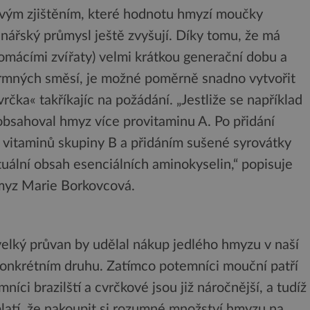
mavým zjištěním, které hodnotu hmyzí moučky
nářský průmysl ještě zvyšují. Díky tomu, že má
omácími zvířaty) velmi krátkou generační dobu a
rmných směsí, je možné poměrně snadno vytvořit
čka« takříkajíc na požádání. „Jestliže se například
obsahoval hmyz více provitaminu A. Po přidání
h vitaminů skupiny B a přidáním sušené syrovátky
uální obsah esenciálních aminokyselin,“ popisuje
hmyz Marie Borkovcová.
velký průvan by udělal nákup jedlého hmyzu v naší
konkrétním druhu. Zatímco potemníci mouční patří
ci brazilští a cvrčkové jsou již náročnější, a tudíž
platí, že nakoupit si rozumné množství hmyzu na