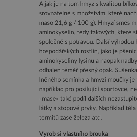
A jak je na tom hmyz s kvalitou bílko
srovnatelné s množstvím, které nach
maso 21,6 g / 100 g). Hmyzí směs má
aminokyselin, tedy takových, které s
společně s potravou. Další výhodou 
hospodářských rostlin, jako je pšenic
aminokyseliny lysinu a naopak nadby
odhalen téměř přesný opak. Sušenka
lněného semínka a hmyzí moučky je t
například pro posilující sportovce, 
»mase« také podíl dalších nezastupite
látky a stopové prvky. Například těla
termitů zase železa atd.
Vyrob si vlastního brouka