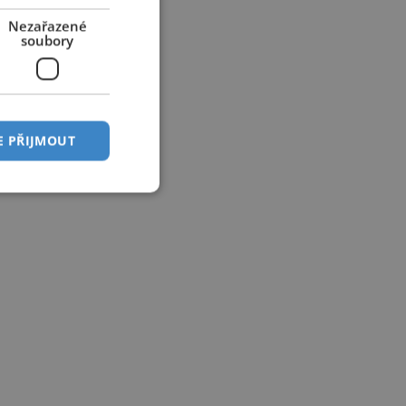
Nezařazené
soubory
E PŘIJMOUT