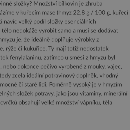
vinné složky? Množství bílkovin je zhruba
ázíme v kuřecím mase (hmyz 22,8 g / 100 g, kuřecí
 navíc velký podíl složky esenciálních
i tělo nedokáže vyrobit samo a musí se dodávat
hmyzu je, že ideálně doplňuje výrobky z
e, rýže či kukuřice. Ty mají totiž nedostatek
tek fenylalaninu, zatímco u směsi z hmyzu byl
, nebo dokonce pečivo vyrobené z mouky, vajec,
edy zcela ideální potravinový doplněk, vhodný
nemocné či staré lidi. Poměrně vysoký je v hmyzím
lných složek potravy, jako jsou vitaminy, minerální
 cvrčků obsahují velké množství vápníku, těla