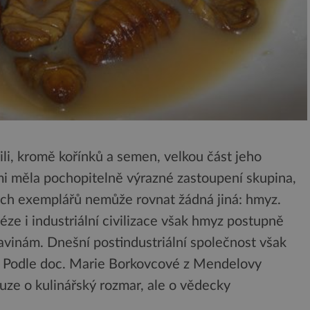
řili, kromě kořínků a semen, velkou část jeho
mi měla pochopitelně výrazné zastoupení skupina,
ých exemplářů nemůže rovnat žádná jiná: hmyz.
ze i industriální civilizace však hmyz postupně
avinám. Dnešní postindustriální společnost však
. Podle doc. Marie Borkovcové z Mendelovy
uze o kulinářský rozmar, ale o vědecky