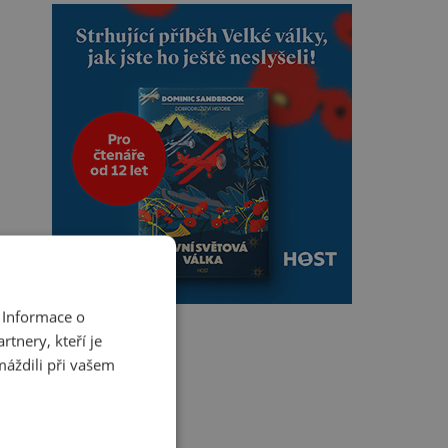
 Informace o
tnery, kteří je
máždili při vašem