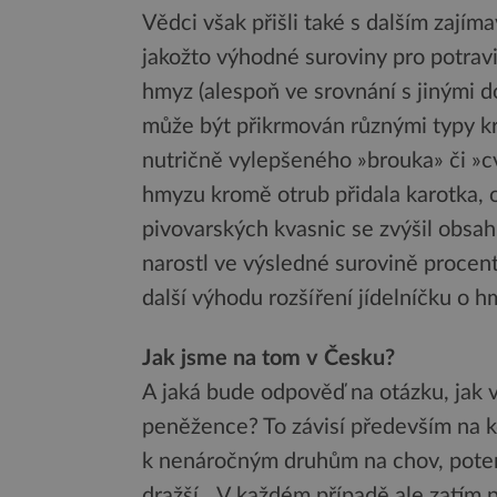
Vědci však přišli také s dalším zají
jakožto výhodné suroviny pro potravi
hmyz (alespoň ve srovnání s jinými d
může být přikrmován různými typy k
nutričně vylepšeného »brouka» či »cvr
hmyzu kromě otrub přidala karotka, 
pivovarských kvasnic se zvýšil obsa
narostl ve výsledné surovině procent
další výhodu rozšíření jídelníčku o 
Jak jsme na tom v Česku?
A jaká bude odpověď na otázku, jak 
peněžence? To závisí především na 
k nenáročným druhům na chov, potemní
dražší. „V každém případě ale zatím 