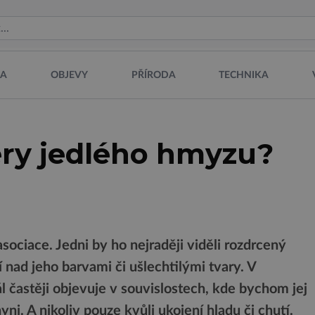
NA
OBJEVY
PŘÍRODA
TECHNIKA
ry jedlého hmyzu?
sociace. Jedni by ho nejraději viděli rozdrcený
jí nad jeho barvami či ušlechtilými tvary. V
l častěji objevuje v souvislostech, kde bychom jej
i. A nikoliv pouze kvůli ukojení hladu či chutí.