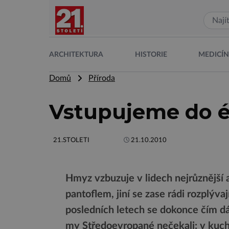
ARCHITEKTURA
HISTORIE
MEDICÍ
Domů
Příroda
Vstupujeme do é
21.STOLETI
21.10.2010
Hmyz vzbuzuje v lidech nejrůznější a
pantoflem, jiní se zase rádi rozplýva
posledních letech se dokonce čím dá
my Středoevropané nečekali: v kuchyn