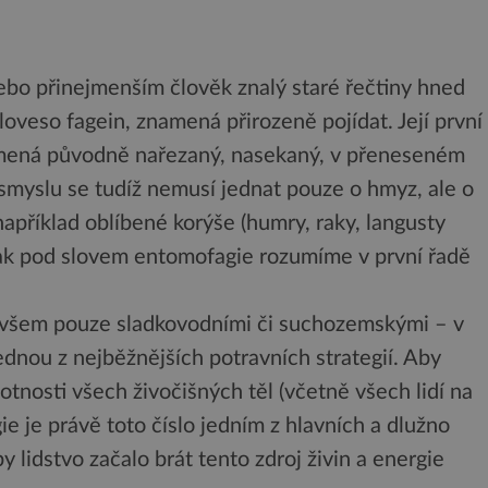
ebo přinejmenším člověk znalý staré řečtiny hned
sloveso fagein, znamená přirozeně pojídat. Její první
amená původně nařezaný, nasekaný, v přeneseném
 smyslu se tudíž nemusí jednat pouze o hmyz, ale o
příklad oblíbené korýše (humry, raky, langusty
 však pod slovem entomofagie rozumíme v první řadě
ovšem pouze sladkovodními či suchozemskými – v
dnou z nejběžnějších potravních strategií. Aby
tnosti všech živočišných těl (včetně všech lidí na
e je právě toto číslo jedním z hlavních a dlužno
 lidstvo začalo brát tento zdroj živin a energie