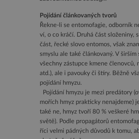
Pojídání článkovaných tvorů
Řekne-li se entomofagie, odborník n
ví, o co kráčí. Druhá část složeniny, 
část, řecké slovo entomos, však zn
smyslu ale také článkovaný. V širším
všechny zástupce kmene členovců, na
atd.), ale i pavouky či štíry. Běžně
pojídání hmyzu.
Pojídání hmyzu je mezi predátory (
mořích hmyz prakticky nenajdeme) je
také ne, hmyz tvoří 80 % veškeré hmo
světě). Podle propagátorů entomofagi
říci velmi pádných důvodů k tomu, aby