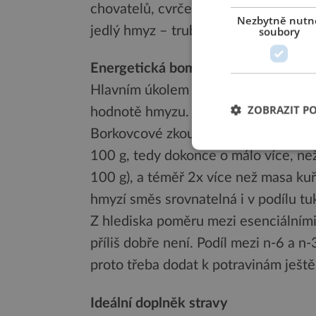
chovatelů, cvrček stepní (Gryllus assi
Nezbytně nutn
jedlý hmyz – trubčí plod.
soubory
Energetická bomba se šesti nožičk
Hlavním úkolem vědců je pochopitelně
ZOBRAZIT P
hodnotě hmyzu. Zde hmyz, konkrétně
Borkovcové zkoumal, výrazně zabodov
100 g, tedy dokonce o málo více, ne
100 g), a téměř 2x více než masa ku
hmyzí směs srovnatelná i v podílu tu
Z hlediska poměru mezi esenciálním
příliš dobře není. Podíl mezi n-6 a n
proto třeba dodat k potravinám ještě 
Ideální doplněk stravy