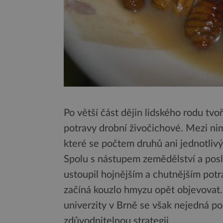
Po větší část dějin lidského rodu tvo
potravy drobní živočichové. Mezi ni
které se počtem druhů ani jednotliv
Spolu s nástupem zemědělství a poslé
ustoupil hojnějším a chutnějším potr
začíná kouzlo hmyzu opět objevovat
univerzity v Brně se však nejedná po
zdůvodnitelnou strategii.