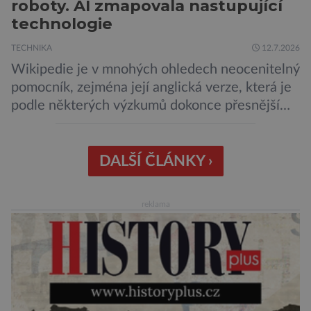
roboty. AI zmapovala nastupující
technologie
TECHNIKA
12.7.2026
Wikipedie je v mnohých ohledech neocenitelný
pomocník, zejména její anglická verze, která je
podle některých výzkumů dokonce přesnější
než slavná Encyclopedia Britannica. Nyní se
internetová studna znalostí proměnila v
křišťálovou kouli, ze které umělá inteligence
DALŠÍ ČLÁNKY ›
věštila, které technologie v dohledné
budoucnosti nejvíce zasáhnou naši společnost.
reklama
Za vším stojí australští výzkumníci, kteří pomocí
umělé inteligence a […]