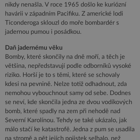
nikdy nenašla. V roce 1965 došlo ke kuriózní
havárii v západním Pacifiku. Z americké lodi
Ticonderoga sklouzl do moře bombardér s
jadernou pumou i posádkou.
Daň jadernému věku
Bomby, které skončily na dně moří, a těch je
většina, nepředstavují podle odborníků vysoké
riziko. Horší je to s těmi, které se schovaly
kdesi na pevnině. Nelze totiž odhadnout, zda
nemohou vybouchnout samy od sebe. Dodnes
se neví, kde skončila jedna ze dvou vodíkových
bomb, které spadly na zem při nehodě nad
Severní Karolínou. Tehdy se také ukázalo, jak
málo stačí ke katastrofě. Jedna z pum se usadila
na stromě a pět jejích pojistek selhalo, než