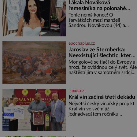
Lákala Nováková
řemeslníka na polonahé
tělo!
Tohle nemá konce! O
šarvátkách mezi manželi
Sandrou Novákovou (44) a
Vojtěchem Moravcem (39) se
toho napsalo už hodně. Ale kdo
by doufal, že horká zem u
epochaplus.cz
herečky ze seriálu Ulice a
Jaroslav ze Šternberka:
režiséra vychladne,
Neexistující šlechtic, který
z Moravy vyžene Mongoly
Mongolové se tlačí do Evropy a
hrozí, že ovládnou celý svět. Ale
naštěstí jim v samotném srdci
Evropy stojí v cestě malé, ale
silné království, které dokáže
dobyvatelské hordy zastavit. Co
iluxus.cz
nedokáže žádná z asijských říší,
Král vín začíná třetí dekádu
co nedokážou Němci – to
Největší český vinařský projekt
dokáže český král. Nebo že by
Král vín ve svém již
ne? Mongolové od roku 1223
jednadvacátém ročníku
postupují podél Kaspického a
představil nejlepší domácí vína.
Azovského moře,
Ta vybírala odborná porota z
celkem 1260 vzorků od 157
vinařů. Král vín, který se – i pře