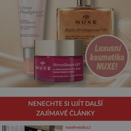
NENECHTE SI UJÍT DALŠÍ
ZAJÍMAVÉ ČLÁNKY
nasehvezdy.cz