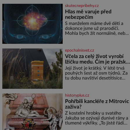
jediného dne můžete
skutecnepribehy.cz
nahlédnout do útrob jedné z
Hlas mě varuje před
nejvýznamnějších vodních
nebezpečím
elektráren v Evropě, vydat se na
horské hřebeny, projet se na
S manželem máme dvě děti a
koloběžce a den zakončit
dokonce jsme už prarodiči.
poznáváním památek ve
Mohla bych žít normálně, nebýt
Velkých Losinách nebo v
jedné zásadní změny, která mi
termálním
nabourala mysl. Živím se jako
mzdová účetní a konec měsíce
epochalnisvet.cz
je pro mě vždy velice psychicky
Včela za celý život vyrobí
náročným obdobím. Od té
lžičku medu. Čím je pražský
chvíle, co máme vnoučata, mi
med ze střech tak ceněný?
dcera čím dál častěji volá o
Její život je krátký. V létě trvá
pomoc, co se hlídání týče. Dalo
pouhých šest až osm týdnů. Za
by se
tu dobu navštíví desetitisíce
květů, nalétá stovky kilometrů a
vyrobí přibližně devět gramů
medu – zhruba jednu čajovou
historyplus.cz
lžičku. Sama o sobě se může
Pohřbili kancléře z Mitrovic
zdát bezvýznamná. Teprve když
zaživa?
se spojí s dalšími desítkami tisíc
příslušnic svého včelstva,
Z kostelní hrobky u svatého
vznikne jeden z
Jakuba se ozývají dunivé rány a
nejdokonalejších organismů
tlumené výkřiky. „To jistě řádí
duch,“ myslí si pověrčiví lidé.