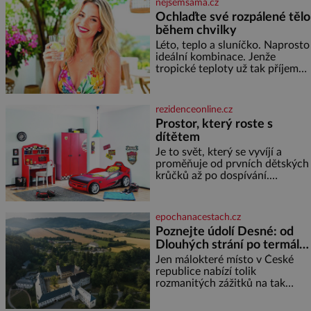
nejsemsama.cz
Ochlaďte své rozpálené tělo
během chvilky
Léto, teplo a sluníčko. Naprosto
ideální kombinace. Jenže
tropické teploty už tak příjemné
nejsou. Víte, jakými potravinami
se můžete rychle ochladit? K
dyž se nám tropy zaryjí pod
rezidenceonline.cz
kůži, hledáme úlevu v bazénu
Prostor, který roste s
nebo pomocí klimatizace. Jenže
dítětem
ne vždycky můžeme být v jejich
blízkosti. Nemusíte však zoufat.
Je to svět, který se vyvíjí a
Pokud budete mít promyšlený
proměňuje od prvních dětských
jídelníček, žadné pařáky si na
krůčků až po dospívání.
vás
Správně navržený pokoj
podporuje bezpečí, kreativitu,
soustředění i odpočinek a
epochanacestach.cz
reaguje na každou etapu života
Poznejte údolí Desné: od
a specifické potřeby dítěte. Pro
Dlouhých strání po termální
nejmenší je klíčová
prameny
jednoduchost, měkkost a
Jen málokteré místo v České
bezpečí, proto by pokoj
republice nabízí tolik
miminka měl působit především
rozmanitých zážitků na tak
klidně a útulně. Předškolní věk
malém území jako údolí řeky
je
Desné v srdci Jeseníků. Během