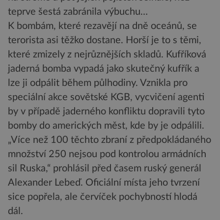
teprve šestá zabránila výbuchu…
K bombám, které rezavějí na dně oceánů, se
terorista asi těžko dostane. Horší je to s těmi,
které zmizely z nejrůznějších skladů. Kufříková
jaderná bomba vypadá jako skutečný kufřík a
lze ji odpálit během půlhodiny. Vznikla pro
speciální akce sovětské KGB, vycvičení agenti
by v případě jaderného konfliktu dopravili tyto
bomby do amerických měst, kde by je odpálili.
„Více než 100 těchto zbraní z předpokládaného
množství 250 nejsou pod kontrolou armádních
sil Ruska,“ prohlásil před časem ruský generál
Alexander Lebeď. Oficiální místa jeho tvrzení
sice popřela, ale červíček pochybností hlodá
dál.