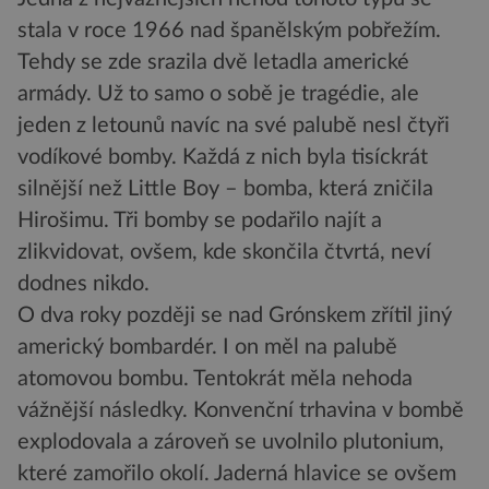
stala v roce 1966 nad španělským pobřežím.
Tehdy se zde srazila dvě letadla americké
armády. Už to samo o sobě je tragédie, ale
jeden z letounů navíc na své palubě nesl čtyři
vodíkové bomby. Každá z nich byla tisíckrát
silnější než Little Boy – bomba, která zničila
Hirošimu. Tři bomby se podařilo najít a
zlikvidovat, ovšem, kde skončila čtvrtá, neví
dodnes nikdo.
O dva roky později se nad Grónskem zřítil jiný
americký bombardér. I on měl na palubě
atomovou bombu. Tentokrát měla nehoda
vážnější následky. Konvenční trhavina v bombě
explodovala a zároveň se uvolnilo plutonium,
které zamořilo okolí. Jaderná hlavice se ovšem