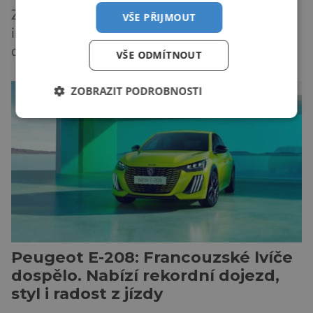
Způsob, jakým způsobem tvůrci umělé
VŠE PŘIJMOUT
inteligence mění svět ze dne na den, nemá v
dějinách lidstva obdoby. Avšak, zatímco většina
VŠE ODMÍTNOUT
pozornosti se soustředí na chatboty,
generování obrázků nebo automatizaci práce,
ZOBRAZIT PODROBNOSTI
bezpečnostní experti upozorňují na mnohem
méně nápadné riziko. Podle některých
odborníků by už během příštích dvou let mohly
pokročilé systémy AI výrazně usnadnit
kybernetické útoky […]
Peugeot E-208: Francouzské lvíče
dospělo. Nabízí rekordní dojezd,
styl i radost z jízdy