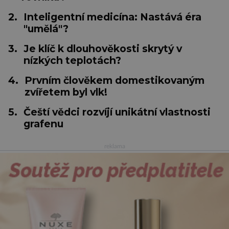
2.
Inteligentní medicína: Nastává éra
"umělá"?
3.
Je klíč k dlouhověkosti skrytý v
nízkých teplotách?
4.
Prvním člověkem domestikovaným
zvířetem byl vlk!
5.
Čeští vědci rozvíjí unikátní vlastnosti
grafenu
reklama