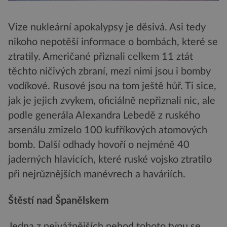
Vize nukleární apokalypsy je děsivá. Asi tedy
nikoho nepotěší informace o bombách, které se
ztratily. Američané přiznali celkem 11 ztát
těchto ničivých zbraní, mezi nimi jsou i bomby
vodíkové. Rusové jsou na tom ještě hůř. Ti sice,
jak je jejich zvykem, oficiálně nepřiznali nic, ale
podle generála Alexandra Lebedě z ruského
arsenálu zmizelo 100 kufříkových atomových
bomb. Další odhady hovoří o nejméně 40
jaderných hlavicích, které ruské vojsko ztratilo
při nejrůznějších manévrech a haváriích.
Štěstí nad Španělskem
Jedna z nejvážnějších nehod tohoto typu se