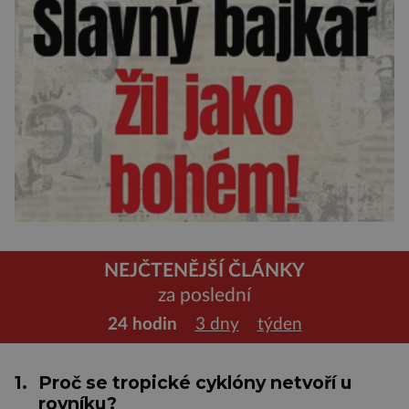
NEJČTENĚJŠÍ ČLÁNKY
za poslední
24 hodin
3 dny
týden
1.
Proč se tropické cyklóny netvoří u
rovníku?