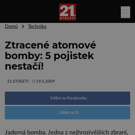
Domů
Technika
Ztracené atomové
bomby: 5 pojistek
nestačí!
21.STOLETI
19.5.2009
Sdílet na Facebooku
Sdílet na X
Jaderná bomba. Jedna z nejhrozivějších zbraní,