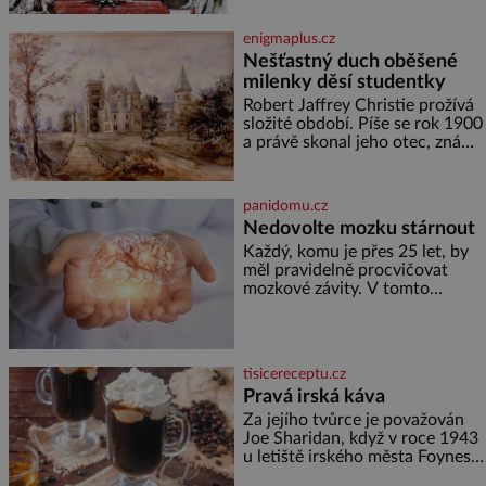
Ani za dvě kopy grošů by se
nikdo neodvážil podzemní
enigmaplus.cz
hrobku otevřít a její poklop tak
Nešťastný duch oběšené
raději jen skrápí svěcenou
milenky děsí studentky
vodou. Za několik dní divné
burácení skutečně ustane. Když
Robert Jaffrey Christie prožívá
o mnoho let později hrobku
složité období. Píše se rok 1900
a právě skonal jeho otec, známý
továrník William Mellis Christie
(1829–1900). Smutná událost je
ale doprovázena ohromným
panidomu.cz
dědictvím
Nedovolte mozku stárnout
Každý, komu je přes 25 let, by
měl pravidelně procvičovat
mozkové závity. V tomto
období se totiž začíná
zhoršovat paměť. Možná máte
problém vzpomenout si na
jméno kolegy z práce. Nebo
tisicereceptu.cz
marně v paměti lovíte název
Pravá irská káva
knížky, kterou jste nedávno
přečetli. Je to opravdu tak, s
Za jejího tvůrce je považován
věkem jako kdyby se paměť
Joe Sharidan, když v roce 1943
rozhodla stávkovat. Cvičte
u letiště irského města Foynes
obsluhoval Američany, kteří