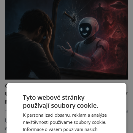
vede k zanedbávání dalších aktivit. Zúčastnilo
se jí 900 dospělých Němců, kteří uvedli, že se v
posledním roce alespoň jednou zapojili do hraní
her, sledování pornografie, sledování sociálních
sítí […]
Chatboti a hranice reality: když
umělá inteligence potvrzuje bludy
Tyto webové stránky
místo toho, aby je brzdila
používají soubory cookie.
TECHNIKA
26.7.2026
K personalizaci obsahu, reklam a analýze
Umělá inteligence se stále častěji tváří jako
návštěvnosti používáme soubory cookie.
empatický partner, který naslouchá, chápe a
Informace o vašem používání našich