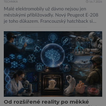
TECHNIKA
16.7.2026
Malé elektromobily už dávno nejsou jen
městskými přibližovadly. Nový Peugeot E-208
je toho důkazem. Francouzský hatchback si
zachoval svůj atraktivní design, přidal delší
dojezd a modernější technologie, ale hlavně
ukazuje, že i kompaktní elektromobil může být
autem, se kterým bez obav vyrazíte za hranice
města Peugeot se u modelu 208 trefil do
černého už […]
Od rozšířené reality po měkké