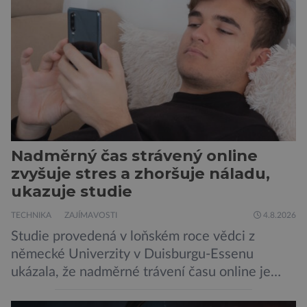
Nadměrný čas strávený online
zvyšuje stres a zhoršuje náladu,
ukazuje studie
TECHNIKA
ZAJÍMAVOSTI
4.8.2026
Studie provedená v loňském roce vědci z
německé Univerzity v Duisburgu-Essenu
ukázala, že nadměrné trávení času online je
spojeno s vyšší úrovní stresu, horší náladou a