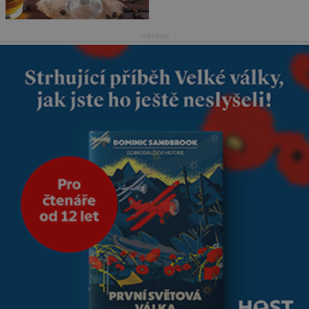
kvůli špatnému počasí nemohli
pokračovat v cestě. Povzbudil
je tehdy kávou,
reklama