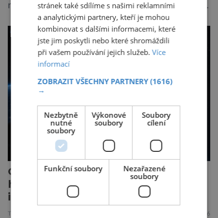
stránek také sdílíme s našimi reklamními
radí. Jenže právě tahle domnělá vstřícnost má i
a analytickými partnery, kteří je mohou
svou temnou stránku… Nová studie výzkumníků
kombinovat s dalšími informacemi, které
z City University of New York a King’s College
jste jim poskytli nebo které shromáždili
London ukazuje, že někteří choboti, včetně
při vašem používání jejich služeb.
Více
populárního systému Grok od firmy xAI Elona
informací
Muska, mají tendenci podporovat bludné
ZOBRAZIT VŠECHNY PARTNERY
(1616)
představy […]
→
Nezbytně
Výkonové
Soubory
nutné
soubory
cílení
soubory
Funkční soubory
Nezařazené
Odborníci varují před novou
soubory
hrozbou poháněnou umělou
inteligencí
TECHNIKA
VESMÍR
19.7.2026