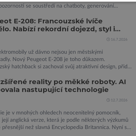
pozornosti se soustředí na chatboty, generování
 nebo automatizaci práce, bezpečnostní experti
ot E-208: Francouzské lvíče
ují na mnohem méně nápadné riziko. Podle některých
lo. Nabízí rekordní dojezd, styl i
ků by už během příštích dvou let mohly pokročilé
 AI výrazně usnadnit kybernetické útoky […]
t z jízdy
16.7.2026
ektromobily už dávno nejsou jen městskými
ovadly. Nový Peugeot E-208 je toho důkazem.
ský hatchback si zachoval svůj atraktivní design, přidal
jezd a modernější technologie, ale hlavně ukazuje, že i
zšířené reality po měkké roboty. AI
ní elektromobil může být autem, se kterým bez obav
vala nastupující technologie
e za hranice města Peugeot se u modelu 208 trefil do
 už […]
12.7.2026
ie je v mnohých ohledech neocenitelný pomocník,
její anglická verze, která je podle některých výzkumů
přesnější než slavná Encyclopedia Britannica. Nyní se
ová studna znalostí proměnila v křišťálovou kouli, ze