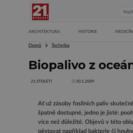
ARCHITEKTURA
HISTORIE
MEDICÍ
Domů
Technika
Biopalivo z oceá
21.STOLETI
30.1.2009
Ať už zásoby fosilních paliv skutečn
špatně dostupné, jedno je jisté: pooh
více než důležité. Objevů v této obl
pěstovat například bakterie či houby.