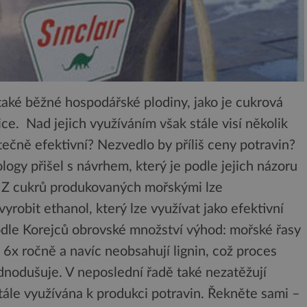
také běžné hospodářské plodiny, jako je cukrová
ice. Nad jejich využíváním však stále visí několik
tečně efektivní? Nezvedlo by příliš ceny potravin?
logy přišel s návrhem, který je podle jejich názoru
í. Z cukrů produkovaných mořskými lze
bit ethanol, který lze využívat jako efektivní
odle Korejců obrovské množství výhod: mořské řasy
ž 6x ročně a navíc neobsahují lignin, což proces
dnodušuje. V neposlední řadě také nezatěžují
ále využívána k produkci potravin. Řekněte sami –