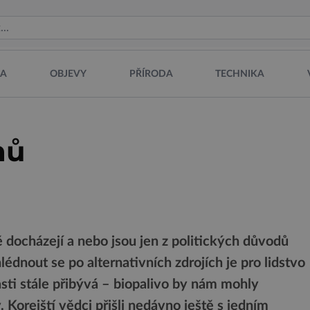
NA
OBJEVY
PŘÍRODA
TECHNIKA
nů
ě docházejí a nebo jsou jen z politických důvodů
lédnout se po alternativních zdrojích je pro lidstvo
asti stále přibývá – biopalivo by nám mohly
 Korejští vědci přišli nedávno ještě s jedním