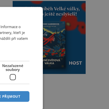
 Informace o
tnery, kteří je
máždili při vašem
Nezařazené
soubory
E PŘIJMOUT