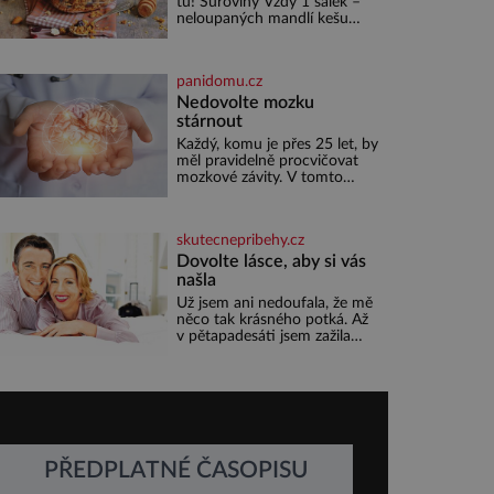
tu! Suroviny Vždy 1 šálek –
nedokážeme představit. Její
neloupaných mandlí kešu
příběh je
ořechů vlašských ořechů
slunečnicových semínek
semínek dýně rozinek 3 šálky
panidomu.cz
ovesných vloček 1 lžíce mlet
Nedovolte mozku
stárnout
Každý, komu je přes 25 let, by
měl pravidelně procvičovat
mozkové závity. V tomto
období se totiž začíná
zhoršovat paměť. Možná
máte problém vzpomenout si
skutecnepribehy.cz
na jméno kolegy z práce.
Nebo marně v paměti lovíte
Dovolte lásce, aby si vás
název knížky, kterou jste
našla
nedávno přečetli. Je to
Už jsem ani nedoufala, že mě
opravdu tak, s věkem jako
něco tak krásného potká. Až
kdyby se paměť rozhodla
v pětapadesáti jsem zažila
stávkovat. Cvičte
lásku na první pohled. Poprvé
jsem se vdávala, když mi bylo
dvacet. Oba jsme byli mladí a
byl to tak říkajíc sňatek z
rozumu. Rodiče nás dali
dohromady, Toník byl dobře
zaopatřený mladý muž.
PŘEDPLATNÉ ČASOPISU
Manželství nám oběma moc
nesvědčilo, brzy jsme zjistili,