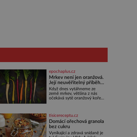
epochaplus.cz
Mrkev není jen oranžová.
Její neuvěřitelný příběh
začíná fialovou barvou
Když dnes vytáhneme ze
země mrkev, většina z nás
očekává sytě oranžový kořen.
Jenže po většinu své historie
je mrkev všechno možné, jen
ne oranžová. Je fialová, žlutá,
tisicereceptu.cz
bílá, někdy dokonce téměř
černá. Až díky stovkám let
Domácí ořechová granola
pečlivého šlechtění se z ní
bez cukru
stává zelenina, bez které si
Vynikající a zdravá snídaně je
českou zahradu ani