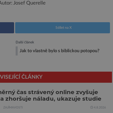
Autor: Josef Querelle
Sdílet na X
Další článek
Jak to vlastně bylo s biblickou potopou?
VISEJÍCÍ ČLÁNKY
rný čas strávený online zvyšuje
 a zhoršuje náladu, ukazuje studie
ZAJÍMAVOSTI
4.8.2026