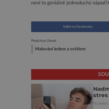
není to geniálně jednoduchý nápad?
Sdílet na Facebooku
Předchozí článek
Malování ledem a světlem
SOU
Nadmě
stres
TECHNIKA