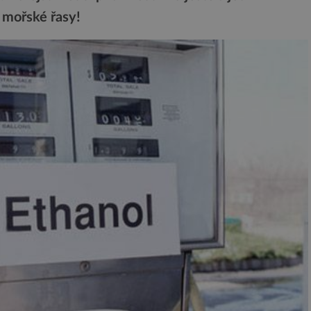
 mořské řasy!