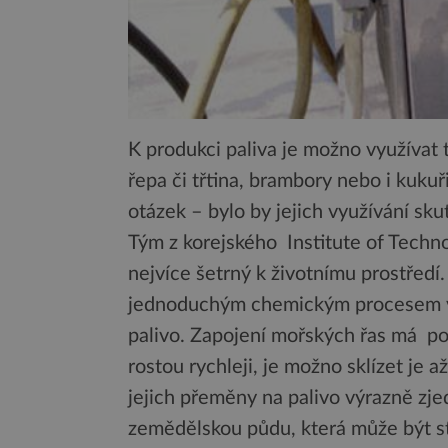
K produkci paliva je možno využívat 
řepa či třtina, brambory nebo i kukuř
otázek – bylo by jejich využívání sku
Tým z korejského Institute of Techno
nejvíce šetrný k životnímu prostřed
jednoduchým chemickým procesem vyro
palivo. Zapojení mořských řas má p
rostou rychleji, je možno sklízet je a
jejich přeměny na palivo výrazně zje
zemědělskou půdu, která může být st