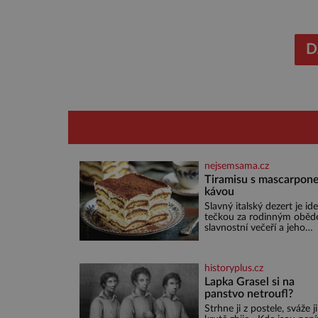
které um
budoucno
australš
D
nejsemsama.cz
Tiramisu s mascarpone
kávou
Slavný italský dezert je ide
tečkou za rodinným oběd
slavnostní večeří a jeho
příprava je jednodušší, ne
může zdát. Ingredience pr
osoby: 250 g mascarpone 3
historyplus.cz
vejce 80 g cukru 200 g
cukrářských piškotů 250 ml
Lapka Grasel si na
silné kávy 2 lžíce amaretta
panstvo netroufl?
kakao na posypání Postup
Strhne ji z postele, sváže ji
Oddělte žloutky od bílků.