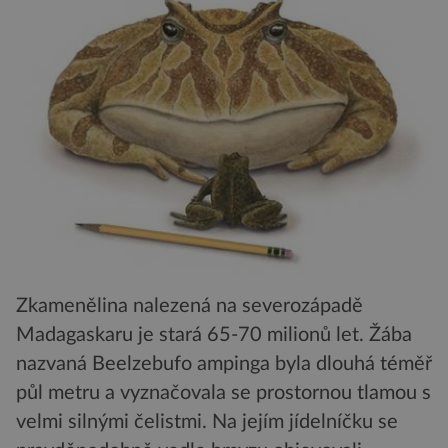
Zkamenělina nalezená na severozápadě
Madagaskaru je stará 65-70 milionů let. Žába
nazvaná Beelzebufo ampinga byla dlouhá téměř
půl metru a vyznačovala se prostornou tlamou s
velmi silnými čelistmi. Na jejím jídelníčku se