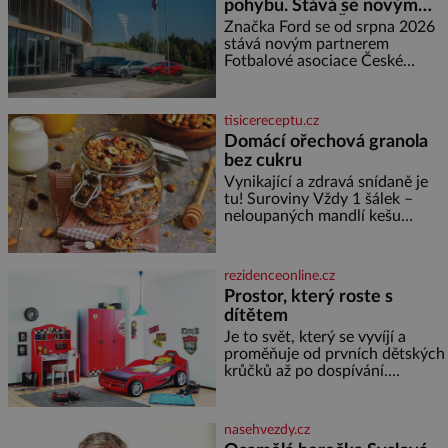
pohybu. Stává se novým
žena pár dní nato umírá. Je to
partnerem FAČR
muž nebývale krutý. Jeho činy
Značka Ford se od srpna 2026
budí hrůzu ještě dlouho po jeho
stává novým partnerem
smrti
Fotbalové asociace České
republiky. V rámci tříleté
spolupráce zajistí mobilitu
asociace, reprezentačních týmů
tisicereceptu.cz
i českého fotbalu v regionech.
Domácí ořechová granola
Partner
bez cukru
Vynikající a zdravá snídaně je
tu! Suroviny Vždy 1 šálek –
neloupaných mandlí kešu
ořechů vlašských ořechů
slunečnicových semínek
semínek dýně rozinek 3 šálky
rezidenceonline.cz
ovesných vloček 1 lžíce mlet
Prostor, který roste s
dítětem
Je to svět, který se vyvíjí a
proměňuje od prvních dětských
krůčků až po dospívání.
Správně navržený pokoj
podporuje bezpečí, kreativitu,
soustředění i odpočinek a
nasehvezdy.cz
reaguje na každou etapu života