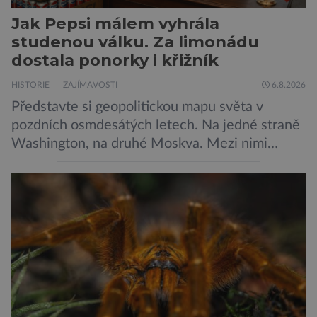
Jak Pepsi málem vyhrála
studenou válku. Za limonádu
dostala ponorky i křižník
HISTORIE
ZAJÍMAVOSTI
6.8.2026
Představte si geopolitickou mapu světa v
pozdních osmdesátých letech. Na jedné straně
Washington, na druhé Moskva. Mezi nimi
jaderný arzenál schopný zničit planetu
padesátkrát dokola, železná opona a miliony
vojáků v permanentní pohotovosti. A pak je tu
Donald Kendall, generální ředitel společnosti
PepsiCo, který se v květnu roku 1989 stává
admirálem flotily, jež čítá sedmnáct […]