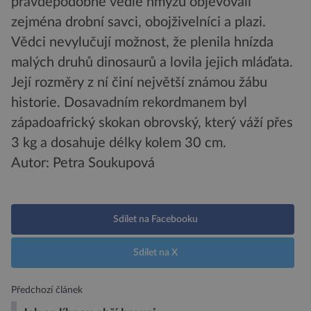
pravděpodobně vedle hmyzu objevovali
zejména drobní savci, obojživelníci a plazi.
Vědci nevylučují možnost, že plenila hnízda
malých druhů dinosaurů a lovila jejich mláďata.
Její rozměry z ní činí největší známou žábu
historie. Dosavadním rekordmanem byl
západoafrický skokan obrovský, který váží přes
3 kg a dosahuje délky kolem 30 cm.
Autor: Petra Soukupová
Sdílet na Facebooku
Sdílet na X
Předchozí článek