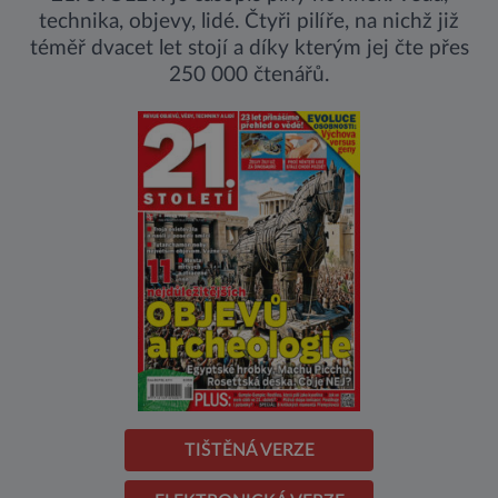
technika, objevy, lidé. Čtyři pilíře, na nichž již
téměř dvacet let stojí a díky kterým jej čte přes
250 000 čtenářů.
TIŠTĚNÁ VERZE