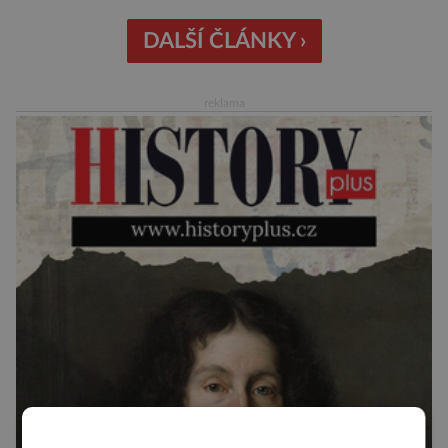
soudí z dalších, o dost mladších kruhových
mohyl, které se nacházejí v ose té starší. Na
DALŠÍ ČLÁNKY ›
archeologických pracích se podíleli experti ze
Západočeské univerzity v Plzni, […]
reklama