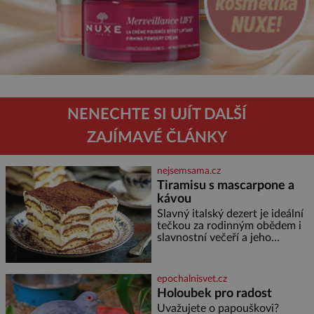
NENECHTE SI UJÍT DALŠÍ
ZAJÍMAVÉ ČLÁNKY
nejsemsama.cz
Tiramisu s mascarpone a
kávou
Slavný italský dezert je ideální
tečkou za rodinným obědem i
slavnostní večeří a jeho
příprava je jednodušší, než se
může zdát. Ingredience pro 4
osoby: 250 g mascarpone 3
epochalnisvet.cz
vejce 80 g cukru 200 g
Holoubek pro radost
cukrářských piškotů 250 ml
Uvažujete o papouškovi?
silné kávy 2 lžíce amaretta