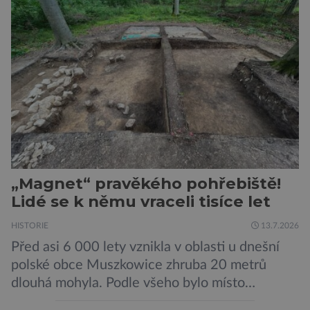
internováni, v něm vydechli naposledy. Jiné
čekal transport do […]
„Magnet“ pravěkého pohřebiště!
Lidé se k němu vraceli tisíce let
HISTORIE
13.7.2026
Před asi 6 000 lety vznikla v oblasti u dnešní
polské obce Muszkowice zhruba 20 metrů
dlouhá mohyla. Podle všeho bylo místo
vnímáno jako posvátné tisíce let. Experti tak