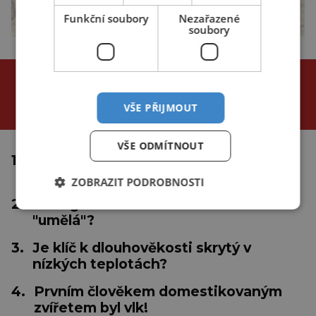
Funkční soubory
Nezařazené
soubory
NEJČTENĚJŠÍ ČLÁNKY
za poslední
VŠE PŘIJMOUT
24 hodin
3 dny
týden
VŠE ODMÍTNOUT
1.
Proč se tropické cyklóny netvoří u
rovníku?
ZOBRAZIT PODROBNOSTI
2.
Inteligentní medicína: Nastává éra
"umělá"?
3.
Je klíč k dlouhověkosti skrytý v
nízkých teplotách?
4.
Prvním člověkem domestikovaným
zvířetem byl vlk!