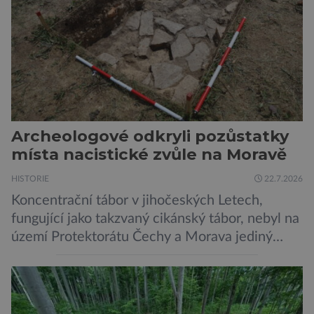
Černobylské jaderné elektrárny, […]
Archeologové odkryli pozůstatky
místa nacistické zvůle na Moravě
HISTORIE
22.7.2026
Koncentrační tábor v jihočeských Letech,
fungující jako takzvaný cikánský tábor, nebyl na
území Protektorátu Čechy a Morava jediný
takový. Další se nacházel na Moravě, konkrétně
v Hodoníně u Kunštátu. Jeho pozůstatky byly
nedávno odkrývány archeology. Někteří z asi
1400 Romů a Sintů, kteří byli v táboře