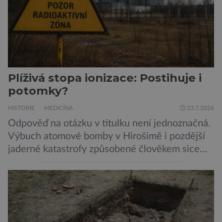
Plíživá stopa ionizace: Postihuje i
potomky?
HISTORIE
MEDICÍNA
23.7.2026
Odpověď na otázku v titulku není jednoznačná.
Výbuch atomové bomby v Hirošimě i pozdější
jaderné katastrofy způsobené člověkem sice
ukázaly, že silné dávky ionizace zabíjejí a že
slabší a dlouhodobé záření poškozuje DNA.
Přesto není stále zcela jasné, nakolik se mutace
vzniklé ozářením přenášejí na potomstvo. Před
pěti lety, těsně před 35. výročím výbuchu