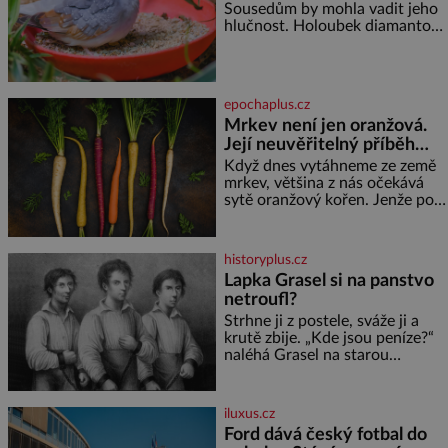
Sousedům by mohla vadit jeho
kakao na posypání Postup:
hlučnost. Holoubek diamantový
Oddělte žloutky od bílků.
komunikuje téměř
Žloutky vyšlehejte s cukrem do
neslyšitelným pípáním, je
světlé pěny a postupně do nich
roztomilý a hodí se i pro
vmíchejte mascarpone, aby
chovatele začátečníky. Jedná
vznikl hladký
epochaplus.cz
se o nenáročného klidného
Mrkev není jen oranžová.
ptáčka, který většinu dne jen
Její neuvěřitelný příběh
posedává. Hodně času tráví na
zemi, kde sbírá zbytky semínek
začíná fialovou barvou
Když dnes vytáhneme ze země
Jeho domovinou je prakticky
mrkev, většina z nás očekává
celá Austrálie s výjimkou
sytě oranžový kořen. Jenže po
pobřežní oblasti.
většinu své historie je mrkev
všechno možné, jen ne
oranžová. Je fialová, žlutá, bílá,
historyplus.cz
někdy dokonce téměř černá. Až
Lapka Grasel si na panstvo
díky stovkám let pečlivého
netroufl?
šlechtění se z ní stává zelenina,
bez které si českou zahradu ani
Strhne ji z postele, sváže ji a
nedokážeme představit. Její
krutě zbije. „Kde jsou peníze?“
příběh je
naléhá Grasel na starou
švadlenku. Když mu to
neprozradí – ostatně ani
nemůže, protože žádné nemá,
iluxus.cz
spokojí se lupič s několika
Ford dává český fotbal do
měďáky a štůčky látky. Zraněná