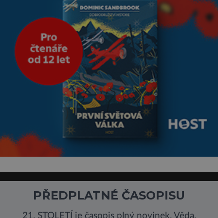
PŘEDPLATNÉ ČASOPISU
21. STOLETÍ je časopis plný novinek. Věda,