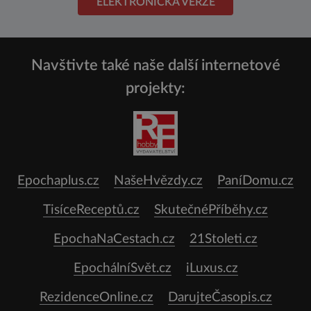
ELEKTRONICKÁ VERZE
Navštivte také naše další internetové
projekty:
Epochaplus.cz
NašeHvězdy.cz
PaníDomu.cz
TisíceReceptů.cz
SkutečnéPříběhy.cz
EpochaNaCestach.cz
21Stoleti.cz
EpochálníSvět.cz
iLuxus.cz
RezidenceOnline.cz
DarujteČasopis.cz