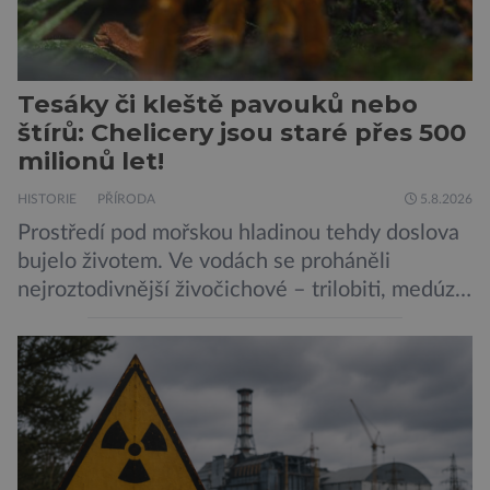
Tesáky či kleště pavouků nebo
štírů: Chelicery jsou staré přes 500
milionů let!
HISTORIE
PŘÍRODA
5.8.2026
Prostředí pod mořskou hladinou tehdy doslova
bujelo životem. Ve vodách se proháněli
nejroztodivnější živočichové – trilobiti, medúzy
či hlavonožci. V dávném kambriu žil také
prazvláštní stonožce podobný tvor, který měl
zárodky zbraní typických pro dnešní pavouky.
Pavouci, štíři či klíšťata jsou členovci patřící do
skupiny klepítkatců. Vyznačují se takzvanými
chelicerami, které u nich představují právě […]