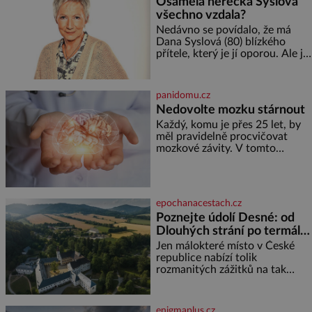
Osamělá herečka Syslová
a specifické potřeby dítěte. Pro
všechno vzdala?
nejmenší je klíčová
jednoduchost, měkkost a
Nedávno se povídalo, že má
bezpečí, proto by pokoj
Dana Syslová (80) blízkého
miminka měl působit především
přítele, který je jí oporou. Ale je
klidně a útulně. Předškolní věk
to ještě vůbec pravda? V
je
posledních dnech čím dál
častěji mluví o svém odchodu.
panidomu.cz
Dohnala ji snad samota? Půs
Nedovolte mozku stárnout
Každý, komu je přes 25 let, by
měl pravidelně procvičovat
mozkové závity. V tomto
období se totiž začíná
zhoršovat paměť. Možná máte
problém vzpomenout si na
jméno kolegy z práce. Nebo
epochanacestach.cz
marně v paměti lovíte název
Poznejte údolí Desné: od
knížky, kterou jste nedávno
Dlouhých strání po termální
přečetli. Je to opravdu tak, s
věkem jako kdyby se paměť
prameny
Jen málokteré místo v České
rozhodla stávkovat. Cvičte
republice nabízí tolik
rozmanitých zážitků na tak
malém území jako údolí řeky
Desné v srdci Jeseníků. Během
jediného dne můžete
enigmaplus.cz