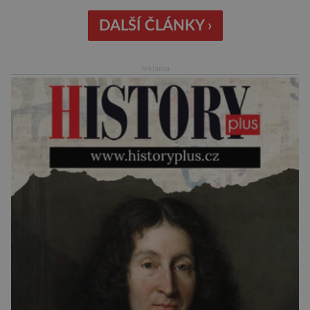
internetová studna znalostí proměnila v
křišťálovou kouli, ze které umělá inteligence
DALŠÍ ČLÁNKY ›
věštila, které technologie v dohledné
budoucnosti nejvíce zasáhnou naši společnost.
reklama
Za vším stojí australští výzkumníci, kteří pomocí
umělé inteligence a […]