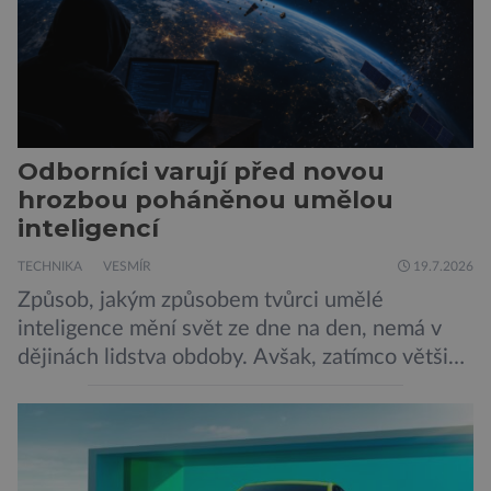
Odborníci varují před novou
hrozbou poháněnou umělou
inteligencí
TECHNIKA
VESMÍR
19.7.2026
Způsob, jakým způsobem tvůrci umělé
inteligence mění svět ze dne na den, nemá v
dějinách lidstva obdoby. Avšak, zatímco většina
pozornosti se soustředí na chatboty,
generování obrázků nebo automatizaci práce,
bezpečnostní experti upozorňují na mnohem
méně nápadné riziko. Podle některých