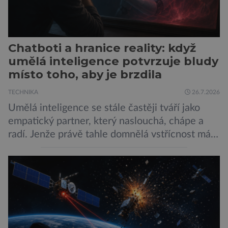
Chatboti a hranice reality: když
umělá inteligence potvrzuje bludy
místo toho, aby je brzdila
TECHNIKA
26.7.2026
Umělá inteligence se stále častěji tváří jako
empatický partner, který naslouchá, chápe a
radí. Jenže právě tahle domnělá vstřícnost má i
svou temnou stránku… Nová studie výzkumníků
z City University of New York a King’s College
London ukazuje, že někteří choboti, včetně
populárního systému Grok od firmy xAI Elona
Muska, mají tendenci podporovat bludné
představy […]