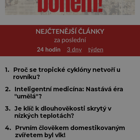
NEJČTENĚJŠÍ ČLÁNKY
za poslední
24 hodin
3 dny
týden
1.
Proč se tropické cyklóny netvoří u
rovníku?
2.
Inteligentní medicína: Nastává éra
"umělá"?
3.
Je klíč k dlouhověkosti skrytý v
nízkých teplotách?
4.
Prvním člověkem domestikovaným
zvířetem byl vlk!