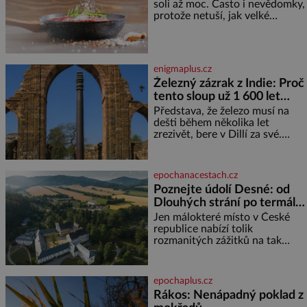
soli až moc. Často i nevědomky,
vám uleví. Když se ke mně
protože netuší, jak velké
doneslo, že si manžel pořídil
množství se jí skrývá v
milenku,
průmyslově vyráběných
potravinách, dokonce i těch
sladkých. Sůl je zdravá Ale v
enigmaplus.cz
ani ne třetinovém množství, než
Železný zázrak z Indie: Proč
je pro většinu populace běžné.
tento sloup už 1 600 let
Její základní složky– sodík a
chlór – jsou zásadní pro
nezná rez?
Představa, že železo musí na
správné hospodaření
dešti během několika let
zrezivět, bere v Dillí za své.
Uprostřed komplexu Qutb stojí
více než sedm metrů vysoký
železný sloup, který už přibližně
epochanacestach.cz
1 600 let odolává počasí
Poznejte údolí Desné: od
Dlouhých strání po termální
prameny
Jen málokteré místo v České
republice nabízí tolik
rozmanitých zážitků na tak
malém území jako údolí řeky
Desné v srdci Jeseníků. Během
jediného dne můžete
epochaplus.cz
nahlédnout do útrob jedné z
Rákos: Nenápadný poklad z
nejvýznamnějších vodních