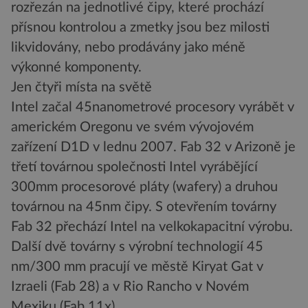
rozřezán na jednotlivé čipy, které prochází
přísnou kontrolou a zmetky jsou bez milosti
likvidovány, nebo prodávány jako méně
výkonné komponenty.
Jen čtyři místa na světě
Intel začal 45nanometrové procesory vyrábět v
americkém Oregonu ve svém vývojovém
zařízení D1D v lednu 2007. Fab 32 v Arizoně je
třetí továrnou společnosti Intel vyrábějící
300mm procesorové pláty (wafery) a druhou
továrnou na 45nm čipy. S otevřením továrny
Fab 32 přechází Intel na velkokapacitní výrobu.
Další dvě továrny s výrobní technologií 45
nm/300 mm pracují ve městě Kiryat Gat v
Izraeli (Fab 28) a v Rio Rancho v Novém
Mexiku (Fab 11x).