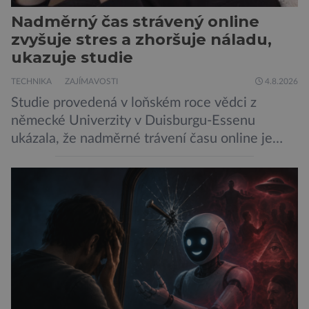
Nadměrný čas strávený online
zvyšuje stres a zhoršuje náladu,
ukazuje studie
TECHNIKA
ZAJÍMAVOSTI
4.8.2026
Studie provedená v loňském roce vědci z
německé Univerzity v Duisburgu-Essenu
ukázala, že nadměrné trávení času online je
spojeno s vyšší úrovní stresu, horší náladou a
vede k zanedbávání dalších aktivit. Zúčastnilo
se jí 900 dospělých Němců, kteří uvedli, že se v
posledním roce alespoň jednou zapojili do hraní
her, sledování pornografie, sledování sociálních
sítí […]