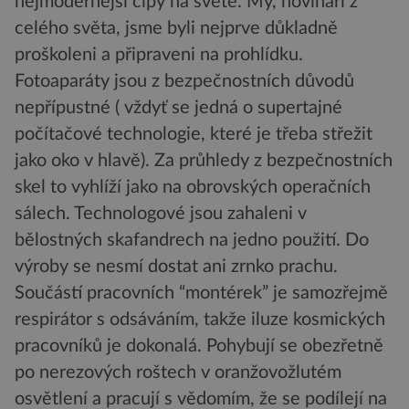
nejmodernější čipy na světě. My, novináři z
celého světa, jsme byli nejprve důkladně
proškoleni a připraveni na prohlídku.
Fotoaparáty jsou z bezpečnostních důvodů
nepřípustné ( vždyť se jedná o supertajné
počítačové technologie, které je třeba střežit
jako oko v hlavě). Za průhledy z bezpečnostních
skel to vyhlíží jako na obrovských operačních
sálech. Technologové jsou zahaleni v
bělostných skafandrech na jedno použití. Do
výroby se nesmí dostat ani zrnko prachu.
Součástí pracovních “montérek” je samozřejmě
respirátor s odsáváním, takže iluze kosmických
pracovníků je dokonalá. Pohybují se obezřetně
po nerezových roštech v oranžovožlutém
osvětlení a pracují s vědomím, že se podílejí na