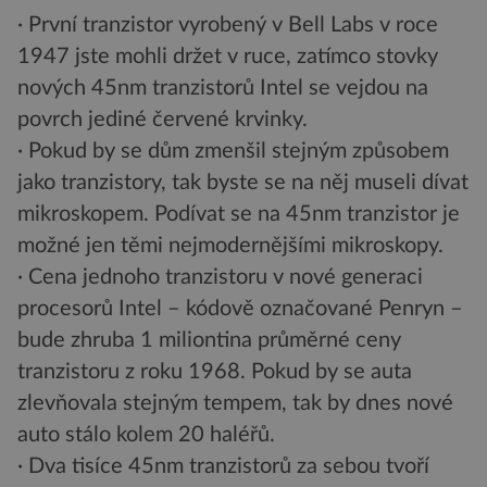
· První tranzistor vyrobený v Bell Labs v roce
1947 jste mohli držet v ruce, zatímco stovky
nových 45nm tranzistorů Intel se vejdou na
povrch jediné červené krvinky.
· Pokud by se dům zmenšil stejným způsobem
jako tranzistory, tak byste se na něj museli dívat
mikroskopem. Podívat se na 45nm tranzistor je
možné jen těmi nejmodernějšími mikroskopy.
· Cena jednoho tranzistoru v nové generaci
procesorů Intel – kódově označované Penryn –
bude zhruba 1 miliontina průměrné ceny
tranzistoru z roku 1968. Pokud by se auta
zlevňovala stejným tempem, tak by dnes nové
auto stálo kolem 20 haléřů.
· Dva tisíce 45nm tranzistorů za sebou tvoří