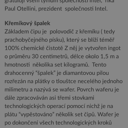
gratuluji všem týmům společnosti Intel,“ říká
Paul Otellini, prezident společnosti Intel.
Křemíkový špalek
Základem čipu je polovodič z křemíku ( tedy
prachobyčejného písku), který se blíží téměř
100% chemické čistotě Z něj je vytvořen ingot
o průměru 30 centimetrů, délce okolo 1,5 m a
hmotnosti několika set kilogramů. Tento
drahocenný “špalek” je diamantovou pilou
rozřezán na plátky o tlouštce necelého jednoho
milimetru a nazývá se wafer. Povrch waferu je
dále zpracováván asi třemi stovkami
technologických operací pomocí nichž je na
plátu “vypěstováno” několik set čipů. Wafer je
po dokončení všech technologických kroků