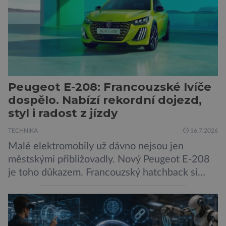
odborníků by už během příštích dvou let mohly
pokročilé systémy AI výrazně usnadnit
kybernetické útoky […]
Peugeot E-208: Francouzské lvíče
dospělo. Nabízí rekordní dojezd,
styl i radost z jízdy
TECHNIKA
16.7.2026
Malé elektromobily už dávno nejsou jen
městskými přibližovadly. Nový Peugeot E-208
je toho důkazem. Francouzský hatchback si
zachoval svůj atraktivní design, přidal delší
dojezd a modernější technologie, ale hlavně
ukazuje, že i kompaktní elektromobil může být
autem, se kterým bez obav vyrazíte za hranice