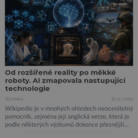
města Peugeot se u modelu 208 trefil do
černého už […]
Od rozšířené reality po měkké
roboty. AI zmapovala nastupující
technologie
TECHNIKA
12.7.2026
Wikipedie je v mnohých ohledech neocenitelný
pomocník, zejména její anglická verze, která je
podle některých výzkumů dokonce přesnější
než slavná Encyclopedia Britannica. Nyní se