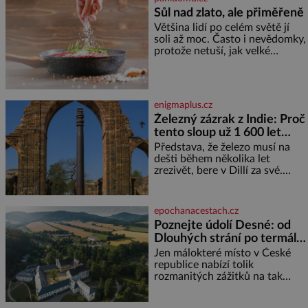
každý, kdo s tím má nějaké
Sůl nad zlato, ale přiměřeně
zkušenosti, se zapřísahá, že
Většina lidí po celém světě jí
pokud odpustíte, znatelně se
soli až moc. Často i nevědomky,
vám uleví. Když se ke mně
protože netuší, jak velké
doneslo, že si manžel pořídil
množství se jí skrývá v
milenku,
průmyslově vyráběných
potravinách, dokonce i těch
sladkých. Sůl je zdravá Ale v
enigmaplus.cz
ani ne třetinovém množství, než
Železný zázrak z Indie: Proč
je pro většinu populace běžné.
tento sloup už 1 600 let
Její základní složky– sodík a
chlór – jsou zásadní pro
nezná rez?
Představa, že železo musí na
správné hospodaření
dešti během několika let
zrezivět, bere v Dillí za své.
Uprostřed komplexu Qutb stojí
více než sedm metrů vysoký
železný sloup, který už přibližně
epochanacestach.cz
1 600 let odolává počasí
Poznejte údolí Desné: od
Dlouhých strání po termální
prameny
Jen málokteré místo v České
republice nabízí tolik
rozmanitých zážitků na tak
malém území jako údolí řeky
Desné v srdci Jeseníků. Během