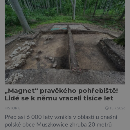
nedávno odkrývány archeology. Někteří z asi
1400 Romů a Sintů, kteří byli v táboře
internováni, v něm vydechli naposledy. Jiné
čekal transport do […]
„Magnet“ pravěkého pohřebiště!
Lidé se k němu vraceli tisíce let
HISTORIE
13.7.2026
Před asi 6 000 lety vznikla v oblasti u dnešní
polské obce Muszkowice zhruba 20 metrů