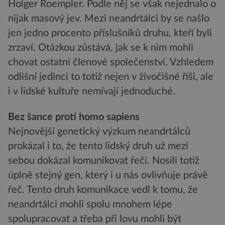
Holger Roempler. Podle něj se však nejednalo o
nijak masový jev. Mezi neandrtálci by se našlo
jen jedno procento příslušníků druhu, kteří byli
zrzaví. Otázkou zůstává, jak se k nim mohli
chovat ostatní členové společenství. Vzhledem
odlišní jedinci to totiž nejen v živočišné říši, ale
i v lidské kultuře nemívají jednoduché.
Bez šance proti homo sapiens
Nejnovější genetický výzkum neandrtálců
prokázal i to, že tento lidský druh už mezi
sebou dokázal komunikovat řečí. Nosili totiž
úplně stejný gen, který i u nás ovlivňuje právě
řeč. Tento druh komunikace vedl k tomu, že
neandrtálci mohli spolu mnohem lépe
spolupracovat a třeba při lovu mohli být