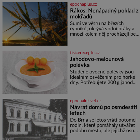
jediného dne můžete
epochaplus.cz
nahlédnout do útrob jedné z
Rákos: Nenápadný poklad z
nejvýznamnějších vodních
mokřadů
elektráren v Evropě, vydat se na
horské hřebeny, projet se na
Šumí ve větru na březích
koloběžce a den zakončit
rybníků, ukrývá vodní ptáky a
poznáváním památek ve
mnozí kolem něj procházejí bez
Velkých Losinách nebo v
povšimnutí. Přesto právě rákos
termálním
pomáhal stavět domy, vyrábět
lodě, zapisovat první texty a
tisicereceptu.cz
inspiroval řadu pověstí. Tato
Jahodovo-melounová
skromná, ale užitečná rostlina
polévka
provází člověka už tisíce let.
Většina lidí vnímá rákos jen jako
Studené ovocné polévky jsou
obyčejnou kulisu letního
ideálním osvěžením pro horké
koupání. Stačí se však podívat
dny. Potřebujete 200 g jahod
600 g žlutého melounu 100 ml
sladkého dezertního vína 50 g
cukru krystal 1 lžíci medu 200 g
epochalnisvet.cz
zakysané sm
Návrat domů po osmdesáti
letech
Do Brna se letos vrátí potomci
rodin, které pomáhaly utvářet
podobu města, ale jejichž osudy
dramaticky přerušila druhá