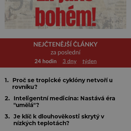
NEJČTENĚJŠÍ ČLÁNKY
za poslední
24 hodin
3 dny
týden
1.
Proč se tropické cyklóny netvoří u
rovníku?
2.
Inteligentní medicína: Nastává éra
"umělá"?
3.
Je klíč k dlouhověkosti skrytý v
nízkých teplotách?