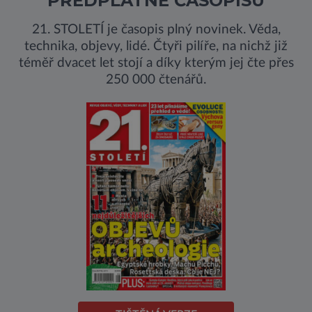
PŘEDPLATNÉ ČASOPISU
21. STOLETÍ je časopis plný novinek. Věda,
technika, objevy, lidé. Čtyři pilíře, na nichž již
téměř dvacet let stojí a díky kterým jej čte přes
250 000 čtenářů.