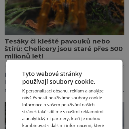
Tesáky či kleště pavouků nebo
štírů: Chelicery jsou staré přes 500
milionů let!
HISTORIE
PŘÍRODA
5.8.2026
Tyto webové stránky
Prostředí pod mořskou hladinou tehdy doslova
používají soubory cookie.
bujelo životem. Ve vodách se proháněli
nejroztodivnější živočichové – trilobiti, medúzy
K personalizaci obsahu, reklam a analýze
návštěvnosti používáme soubory cookie.
či hlavonožci. V dávném kambriu žil také
Informace o vašem používání našich
prazvláštní stonožce podobný tvor, který měl
stránek také sdílíme s našimi reklamními
zárodky zbraní typických pro dnešní pavouky.
a analytickými partnery, kteří je mohou
Pavouci, štíři či klíšťata jsou členovci patřící do
kombinovat s dalšími informacemi, které
skupiny klepítkatců. Vyznačují se takzvanými