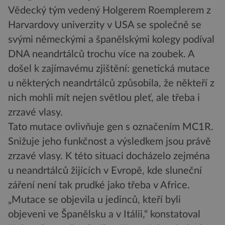
Vědecký tým vedený Holgerem Roemplerem z
Harvardovy univerzity v USA se společně se
svými německými a španělskými kolegy podíval
DNA neandrtálců trochu více na zoubek. A
došel k zajímavému zjištění: genetická mutace
u některých neandrtálců způsobila, že někteří z
nich mohli mít nejen světlou pleť, ale třeba i
zrzavé vlasy.
Tato mutace ovlivňuje gen s označením MC1R.
Snižuje jeho funkčnost a výsledkem jsou právě
zrzavé vlasy. K této situaci docházelo zejména
u neandrtálců žijících v Evropě, kde sluneční
záření není tak prudké jako třeba v Africe.
„Mutace se objevila u jedinců, kteří byli
objeveni ve Španělsku a v Itálii,“ konstatoval