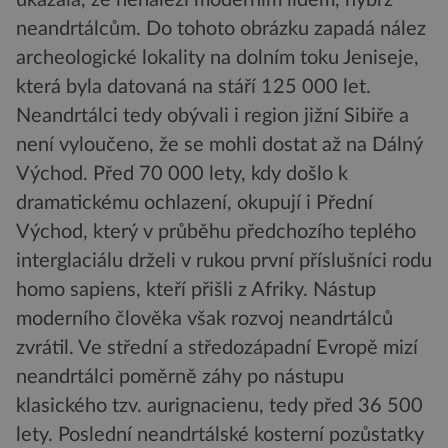
ukázala, že nenáleží moderním lidem, nýbrž
neandrtálcům. Do tohoto obrázku zapadá nález
archeologické lokality na dolním toku Jeniseje,
která byla datovaná na stáří 125 000 let.
Neandrtálci tedy obývali i region jižní Sibiře a
není vyloučeno, že se mohli dostat až na Dálný
Východ. Před 70 000 lety, kdy došlo k
dramatickému ochlazení, okupují i Přední
Východ, který v průběhu předchozího teplého
interglaciálu drželi v rukou první příslušníci rodu
homo sapiens, kteří přišli z Afriky. Nástup
moderního člověka však rozvoj neandrtálců
zvrátil. Ve střední a středozápadní Evropě mizí
neandrtálci poměrně záhy po nástupu
klasického tzv. aurignacienu, tedy před 36 500
lety. Poslední neandrtálské kosterní pozůstatky