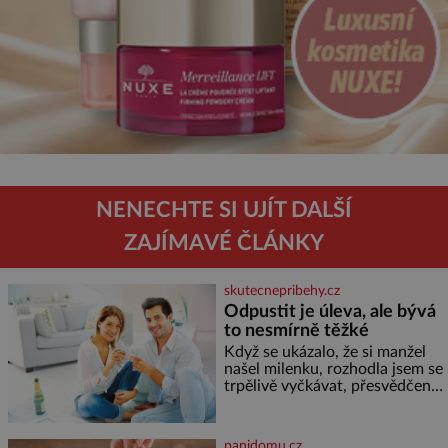
NENECHTE SI UJÍT DALŠÍ
ZAJÍMAVÉ ČLÁNKY
skutecnepribehy.cz
Odpustit je úleva, ale bývá
to nesmírně těžké
Když se ukázalo, že si manžel
našel milenku, rozhodla jsem se
trpělivě vyčkávat, přesvědčena,
že se dříve či později vrátí k
rodině. Možná je to jedna z
nejtěžších věcí na světě. Ale
panidomu.cz