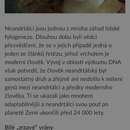
Neandrtálci jsou jednou z mnoha záhad lidské
fylogeneze. Dlouhou dobu byli vědci
přesvědčeni, že se v jejich případě jedná o
jeden ze článků řetězu, jehož vrcholem je
moderní člověk. Vývoj v oblasti výzkumu DNA
však potvrdil, že člověk neandrtálský byl
samostatný druh a zřejmě ani nedošlo k míšení
genů mezi neandrtálci a předky moderního
člověka. Ti se ukázali jako mnohem
adaptabilnější a neandrtálci svou pouť po
planetě Zemi ukončili před 24 000 lety.
Bílé „zrzavé“ vrány