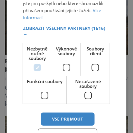
jste jim poskytli nebo které shromáždili
chelicerami, které u nich představují právě […]
při vašem používání jejich služeb.
Více
informací
ZOBRAZIT VŠECHNY PARTNERY
(1616)
→
Nezbytně
Výkonové
Soubory
nutné
soubory
cílení
soubory
Plíživá stopa ionizace: Postihuje i
potomky?
HISTORIE
MEDICÍNA
23.7.2026
Funkční soubory
Nezařazené
soubory
Odpověď na otázku v titulku není jednoznačná.
Výbuch atomové bomby v Hirošimě i pozdější
jaderné katastrofy způsobené člověkem sice
ukázaly, že silné dávky ionizace zabíjejí a že
VŠE PŘIJMOUT
slabší a dlouhodobé záření poškozuje DNA.
Přesto není stále zcela jasné, nakolik se mutace