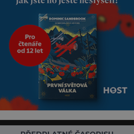
nesmírně dobře zachovalá,
přičítají odborníci zdejším
klimatickým podmínkám.
Sucho, prosolené písky a
extrémně