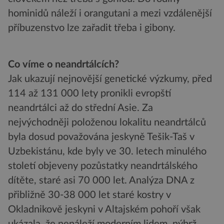
hominidů náleží i orangutani a mezi vzdálenější
příbuzenstvo lze zařadit třeba i gibony.
Co víme o neandrtálcích?
Jak ukazují nejnovější genetické výzkumy, před
114 až 131 000 lety pronikli evropští
neandrtálci až do střední Asie. Za
nejvýchodněji položenou lokalitu neandrtálců
byla dosud považována jeskyně Tešik-Taš v
Uzbekistánu, kde byly ve 30. letech minulého
století objeveny pozůstatky neandrtálského
dítěte, staré asi 70 000 let. Analýza DNA z
přibližně 30-38 000 let staré kostry v
Okladnikově jeskyni v Altajském pohoří však