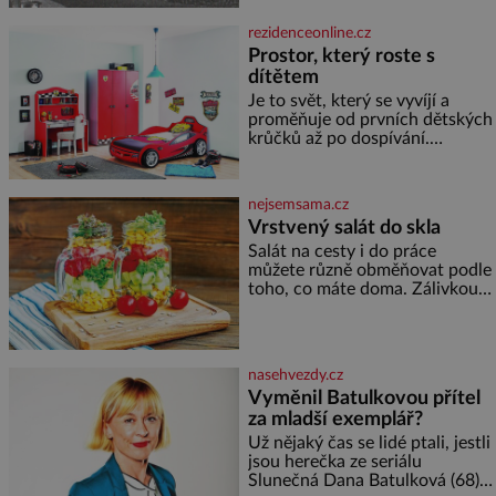
světová válka. Příběhy rodů
Placzek, Löw-Beer, Fuhrmann,
rezidenceonline.cz
Kohn a Stiassni se stanou
Prostor, který roste s
jednou z hlavních
dítětem
dramaturgických linií festivalu
židovské kultury ŠTETL FEST
Je to svět, který se vyvíjí a
2026. Některé návraty nejsou
proměňuje od prvních dětských
jednoduché. Místa, která si
krůčků až po dospívání.
člověk pamatuje z rodinných
Správně navržený pokoj
vyprávění, už dávno
podporuje bezpečí, kreativitu,
soustředění i odpočinek a
nejsemsama.cz
reaguje na každou etapu života
Vrstvený salát do skla
a specifické potřeby dítěte. Pro
Salát na cesty i do práce
nejmenší je klíčová
můžete různě obměňovat podle
jednoduchost, měkkost a
toho, co máte doma. Zálivkou
bezpečí, proto by pokoj
ho zalijte až těsně před
miminka měl působit především
podáváním, aby zeleninu
klidně a útulně. Předškolní věk
nerozmočila. Na 2 porce
je
potřebujete: ✿ 1/4 ledového
nasehvezdy.cz
nebo jiného salátu (římský salát,
Vyměnil Batulkovou přítel
polníček…) ✿ 1 malá konzerva
za mladší exemplář?
kukuřice ✿ ½ okurky ✿ 2
rajčata Zálivka: ✿ 4 lžíce
Už nějaký čas se lidé ptali, jestli
olivového oleje ✿ 1 lžíci
jsou herečka ze seriálu
citronové šťávy ✿ ½ stroužku
Slunečná Dana Batulková (68) a