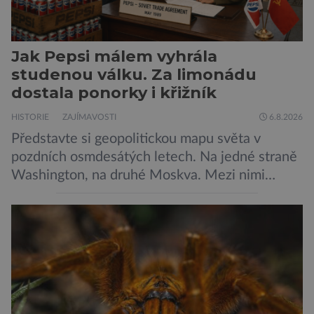
Jak Pepsi málem vyhrála
studenou válku. Za limonádu
dostala ponorky i křižník
HISTORIE
ZAJÍMAVOSTI
6.8.2026
Představte si geopolitickou mapu světa v
pozdních osmdesátých letech. Na jedné straně
Washington, na druhé Moskva. Mezi nimi
jaderný arzenál schopný zničit planetu
padesátkrát dokola, železná opona a miliony
vojáků v permanentní pohotovosti. A pak je tu
Donald Kendall, generální ředitel společnosti
PepsiCo, který se v květnu roku 1989 stává
admirálem flotily, jež čítá sedmnáct […]