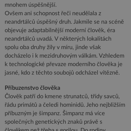
mnohem úspěšnější.
Ovšem ani schopnost řeči neudělala z
neandrtálců úspěšný druh. Jakmile se na scéně
objevuje adaptabilnější moderní člověk, éra
neandrtálců uvadá. V některých lokalitách
spolu oba druhy žily v míru, jinde však
docházelo i k mezidruhovým válkám. Vzhledem
k technologické převaze moderního člověka je
jasné, kdo z těchto soubojů odcházel vítězně.
Příbuzenstvo člověka
Člověk patří do kmene strunatců, třídy savců,
řádu primátů a čeledi hominidů. Jeho nejbližším
příbuzným je šimpanz. Šimpanz má více
společných genetických znaků právě s
člověkem než třeba s gorilou. Do rodiny