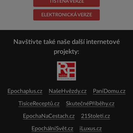
TIŠTĚNÁ VERZE
ELEKTRONICKÁ VERZE
Navštivte také naše další internetové
projekty:
Epochaplus.cz
NašeHvězdy.cz
PaníDomu.cz
TisíceReceptů.cz
SkutečnéPříběhy.cz
EpochaNaCestach.cz
21Stoleti.cz
EpochálníSvět.cz
iLuxus.cz