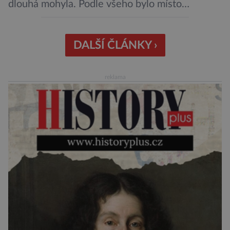
dlouhá mohyla. Podle všeho bylo místo
vnímáno jako posvátné tisíce let. Experti tak
soudí z dalších, o dost mladších kruhových
mohyl, které se nacházejí v ose té starší. Na
DALŠÍ ČLÁNKY ›
archeologických pracích se podíleli experti ze
Západočeské univerzity v Plzni, […]
reklama