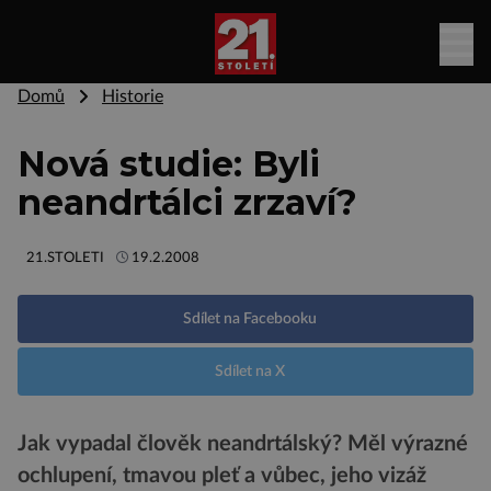
Domů
Historie
Nová studie: Byli
neandrtálci zrzaví?
21.STOLETI
19.2.2008
Sdílet na Facebooku
Sdílet na X
Jak vypadal člověk neandrtálský? Měl výrazné
ochlupení, tmavou pleť a vůbec, jeho vizáž