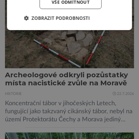
vzniklé ozářením přenášejí na potomstvo. Před
VŠE ODMÍTNOUT
pěti lety, těsně před 35. výročím výbuchu
Černobylské jaderné elektrárny, […]
ZOBRAZIT PODROBNOSTI
Archeologové odkryli pozůstatky
místa nacistické zvůle na Moravě
HISTORIE
22.7.2026
Koncentrační tábor v jihočeských Letech,
fungující jako takzvaný cikánský tábor, nebyl na
území Protektorátu Čechy a Morava jediný
takový. Další se nacházel na Moravě, konkrétně
v Hodoníně u Kunštátu. Jeho pozůstatky byly