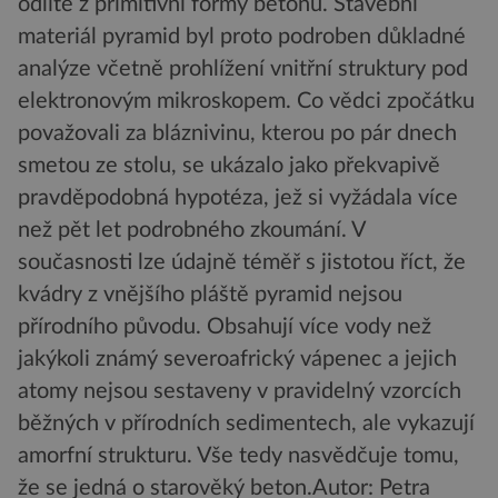
odlité z primitivní formy betonu. Stavební
materiál pyramid byl proto podroben důkladné
analýze včetně prohlížení vnitřní struktury pod
elektronovým mikroskopem. Co vědci zpočátku
považovali za bláznivinu, kterou po pár dnech
smetou ze stolu, se ukázalo jako překvapivě
pravděpodobná hypotéza, jež si vyžádala více
než pět let podrobného zkoumání. V
současnosti lze údajně téměř s jistotou říct, že
kvádry z vnějšího pláště pyramid nejsou
přírodního původu. Obsahují více vody než
jakýkoli známý severoafrický vápenec a jejich
atomy nejsou sestaveny v pravidelný vzorcích
běžných v přírodních sedimentech, ale vykazují
amorfní strukturu. Vše tedy nasvědčuje tomu,
že se jedná o starověký beton.
Autor: Petra