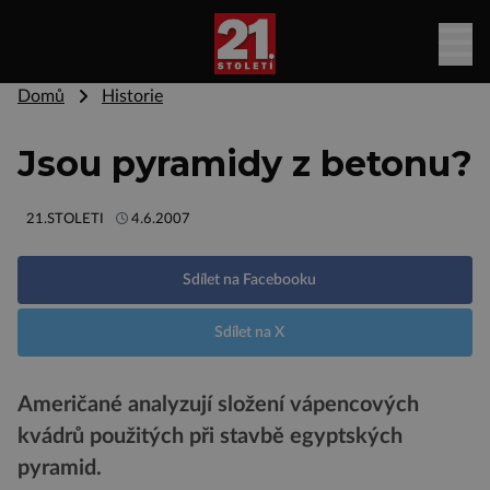
Domů
Historie
Jsou pyramidy z betonu?
21.STOLETI
4.6.2007
Sdílet na Facebooku
Sdílet na X
Američané analyzují složení vápencových
kvádrů použitých při stavbě egyptských
pyramid.