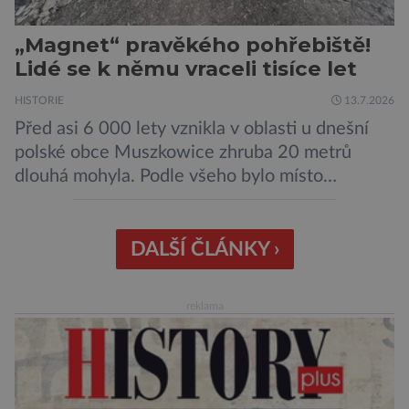
„Magnet“ pravěkého pohřebiště!
Lidé se k němu vraceli tisíce let
HISTORIE
13.7.2026
Před asi 6 000 lety vznikla v oblasti u dnešní
polské obce Muszkowice zhruba 20 metrů
dlouhá mohyla. Podle všeho bylo místo
vnímáno jako posvátné tisíce let. Experti tak
soudí z dalších, o dost mladších kruhových
mohyl, které se nacházejí v ose té starší. Na
DALŠÍ ČLÁNKY ›
archeologických pracích se podíleli experti ze
Západočeské univerzity v Plzni, […]
reklama