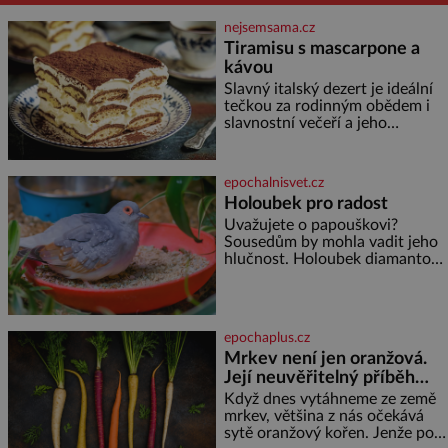
nejsemsama.cz
Tiramisu s mascarpone a
kávou
Slavný italský dezert je ideální
tečkou za rodinným obědem i
slavnostní večeří a jeho
příprava je jednodušší, než se
může zdát. Ingredience pro 4
osoby: 250 g mascarpone 3
epochalnisvet.cz
vejce 80 g cukru 200 g
Holoubek pro radost
cukrářských piškotů 250 ml
Uvažujete o papouškovi?
silné kávy 2 lžíce amaretta
Sousedům by mohla vadit jeho
kakao na posypání Postup:
hlučnost. Holoubek diamantový
Oddělte žloutky od bílků.
komunikuje téměř
Žloutky vyšlehejte s cukrem do
neslyšitelným pípáním, je
světlé pěny a postupně do nich
roztomilý a hodí se i pro
vmíchejte mascarpone, aby
chovatele začátečníky. Jedná
vznikl hladký
epochaplus.cz
se o nenáročného klidného
Mrkev není jen oranžová.
ptáčka, který většinu dne jen
Její neuvěřitelný příběh
posedává. Hodně času tráví na
zemi, kde sbírá zbytky semínek
začíná fialovou barvou
Když dnes vytáhneme ze země
Jeho domovinou je prakticky
mrkev, většina z nás očekává
celá Austrálie s výjimkou
sytě oranžový kořen. Jenže po
pobřežní oblasti.