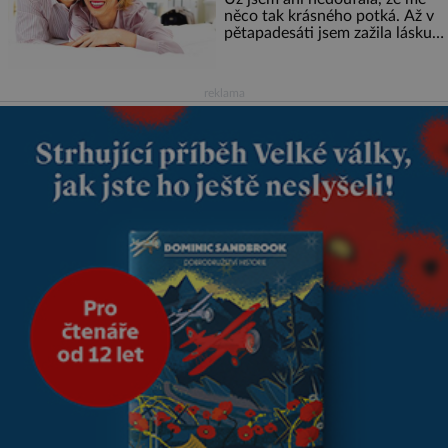
něco tak krásného potká. Až v
pětapadesáti jsem zažila lásku
na první pohled. Poprvé jsem se
vdávala, když mi bylo dvacet.
Oba jsme byli mladí a byl to tak
reklama
říkajíc sňatek z rozumu. Rodiče
nás dali dohromady, Toník byl
dobře zaopatřený mladý muž.
Manželství nám oběma moc
nesvědčilo, brzy jsme zjistili, že