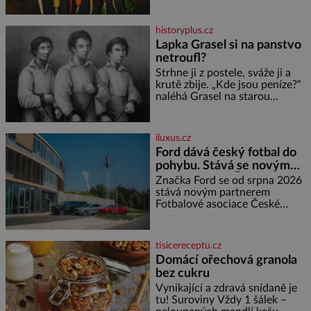
většinu své historie je mrkev
všechno možné, jen ne
oranžová. Je fialová, žlutá, bílá,
historyplus.cz
někdy dokonce téměř černá. Až
Lapka Grasel si na panstvo
díky stovkám let pečlivého
netroufl?
šlechtění se z ní stává zelenina,
bez které si českou zahradu ani
Strhne ji z postele, sváže ji a
nedokážeme představit. Její
krutě zbije. „Kde jsou peníze?“
příběh je
naléhá Grasel na starou
švadlenku. Když mu to
neprozradí – ostatně ani
nemůže, protože žádné nemá,
iluxus.cz
spokojí se lupič s několika
Ford dává český fotbal do
měďáky a štůčky látky. Zraněná
pohybu. Stává se novým
žena pár dní nato umírá. Je to
partnerem FAČR
muž nebývale krutý. Jeho činy
Značka Ford se od srpna 2026
budí hrůzu ještě dlouho po jeho
stává novým partnerem
smrti
Fotbalové asociace České
republiky. V rámci tříleté
spolupráce zajistí mobilitu
asociace, reprezentačních týmů
tisicereceptu.cz
i českého fotbalu v regionech.
Domácí ořechová granola
Partner
bez cukru
Vynikající a zdravá snídaně je
tu! Suroviny Vždy 1 šálek –