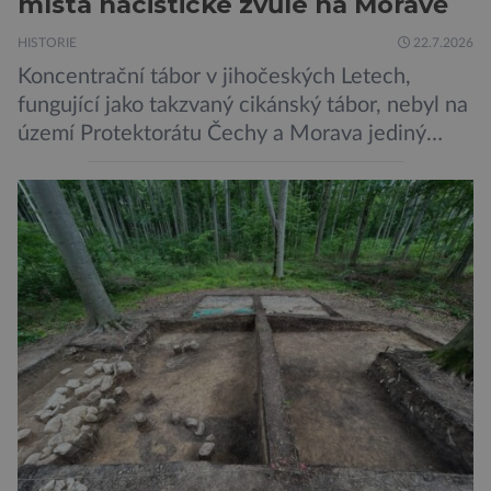
místa nacistické zvůle na Moravě
HISTORIE
22.7.2026
Koncentrační tábor v jihočeských Letech,
fungující jako takzvaný cikánský tábor, nebyl na
území Protektorátu Čechy a Morava jediný
takový. Další se nacházel na Moravě, konkrétně
v Hodoníně u Kunštátu. Jeho pozůstatky byly
nedávno odkrývány archeology. Někteří z asi
1400 Romů a Sintů, kteří byli v táboře
internováni, v něm vydechli naposledy. Jiné
čekal transport do […]