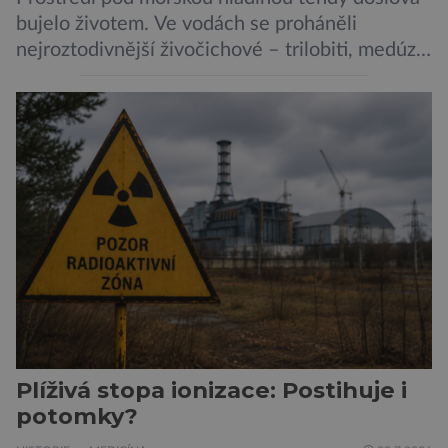
bujelo životem. Ve vodách se proháněli
nejroztodivnější živočichové – trilobiti, medúzy
či hlavonožci. V dávném kambriu žil také
prazvláštní stonožce podobný tvor, který měl
zárodky zbraní typických pro dnešní pavouky.
Pavouci, štíři či klíšťata jsou členovci patřící do
skupiny klepítkatců. Vyznačují se takzvanými
chelicerami, které u nich představují právě […]
Plíživá stopa ionizace: Postihuje i
potomky?