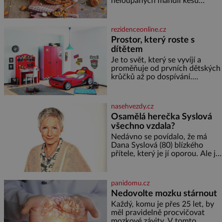
neloupaných mandlí kešu
ořechů vlašských ořechů
slunečnicových semínek
semínek dýně rozinek 3 šálky
rezidenceonline.cz
ovesných vloček 1 lžíce mlet
Prostor, který roste s
dítětem
Je to svět, který se vyvíjí a
proměňuje od prvních dětských
krůčků až po dospívání.
Správně navržený pokoj
podporuje bezpečí, kreativitu,
soustředění i odpočinek a
nasehvezdy.cz
reaguje na každou etapu života
Osamělá herečka Syslová
a specifické potřeby dítěte. Pro
všechno vzdala?
nejmenší je klíčová
jednoduchost, měkkost a
Nedávno se povídalo, že má
bezpečí, proto by pokoj
Dana Syslová (80) blízkého
miminka měl působit především
přítele, který je jí oporou. Ale je
klidně a útulně. Předškolní věk
to ještě vůbec pravda? V
je
posledních dnech čím dál
častěji mluví o svém odchodu.
panidomu.cz
Dohnala ji snad samota? Půs
Nedovolte mozku stárnout
Každý, komu je přes 25 let, by
měl pravidelně procvičovat
mozkové závity. V tomto