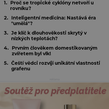
1.
Proč se tropické cyklóny netvoří u
rovníku?
2.
Inteligentní medicína: Nastává éra
"umělá"?
3.
Je klíč k dlouhověkosti skrytý v
nízkých teplotách?
4.
Prvním člověkem domestikovaným
zvířetem byl vlk!
5.
Čeští vědci rozvíjí unikátní vlastnosti
grafenu
reklama