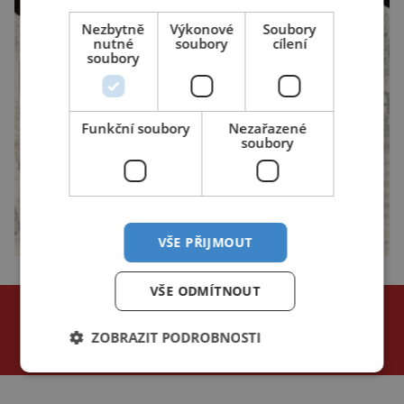
Nezbytně
Výkonové
Soubory
nutné
soubory
cílení
soubory
Funkční soubory
Nezařazené
soubory
VŠE PŘIJMOUT
VŠE ODMÍTNOUT
NEJČTENĚJŠÍ ČLÁNKY
za poslední
ZOBRAZIT PODROBNOSTI
24 hodin
3 dny
týden