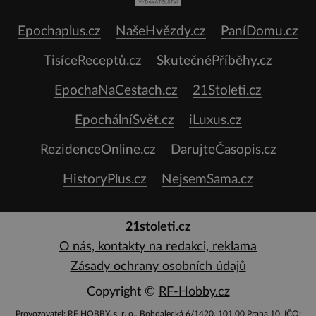
Epochaplus.cz
NašeHvězdy.cz
PaníDomu.cz
TisíceReceptů.cz
SkutečnéPříběhy.cz
EpochaNaCestach.cz
21Stoleti.cz
EpochálníSvět.cz
iLuxus.cz
RezidenceOnline.cz
DarujteČasopis.cz
HistoryPlus.cz
NejsemSama.cz
21stoleti.cz
O nás, kontakty na redakci, reklama
Zásady ochrany osobních údajů
Copyright ©
RF-Hobby.cz
Provozovatel: RF HOBBY, s. r. o., Bohdalecká 6/1420, 101 00 Praha 10, IČO: