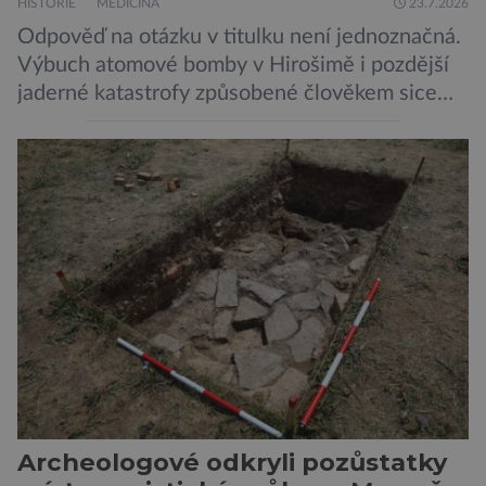
HISTORIE
MEDICÍNA
23.7.2026
Odpověď na otázku v titulku není jednoznačná.
Výbuch atomové bomby v Hirošimě i pozdější
jaderné katastrofy způsobené člověkem sice
ukázaly, že silné dávky ionizace zabíjejí a že
slabší a dlouhodobé záření poškozuje DNA.
Přesto není stále zcela jasné, nakolik se mutace
vzniklé ozářením přenášejí na potomstvo. Před
pěti lety, těsně před 35. výročím výbuchu
Černobylské jaderné elektrárny, […]
Archeologové odkryli pozůstatky