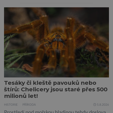
jaderný arzenál schopný zničit planetu
padesátkrát dokola, železná opona a miliony
vojáků v permanentní pohotovosti. A pak je tu
Donald Kendall, generální ředitel společnosti
PepsiCo, který se v květnu roku 1989 stává
admirálem flotily, jež čítá sedmnáct […]
Tesáky či kleště pavouků nebo
štírů: Chelicery jsou staré přes 500
milionů let!
HISTORIE
PŘÍRODA
5.8.2026
Prostředí pod mořskou hladinou tehdy doslova