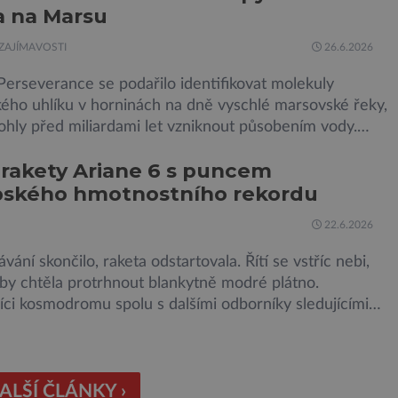
a na Marsu
dosud nejpodrobnější […]
ZAJÍMAVOSTI
26.6.2026
erseverance se podařilo identifikovat molekuly
kého uhlíku v horninách na dně vyschlé marsovské řeky,
ohly před miliardami let vzniknout působením vody.
snad o dávném životě na planetě? Měření provedená
 rakety Ariane 6 s puncem
jem Sherloc, umístěném na roveru Perseverance,
pského hmotnostního rekordu
kovala organický uhlík v jílovcích z výchozů, což jsou
 podzemní lávové proudy vystupující na povrch, sopky
22.6.2026
vání skončilo, raketa odstartovala. Řítí se vstříc nebi,
by chtěla protrhnout blankytně modré plátno.
ci kosmodromu spolu s dalšími odborníky sledujícími
malu ani nedýchají. Vyjde všechno podle plánu, nebo se
kazí? Ariane 6 – tak se nazývá systém nosných raket
 kosmické agentury (ESA), který má sloužit pro účely
jších vesmírných misí, […]
ALŠÍ ČLÁNKY ›