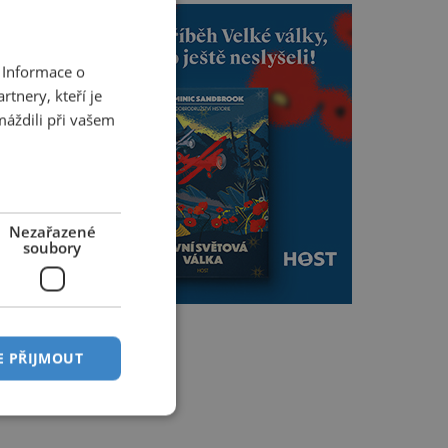
 Informace o
tnery, kteří je
máždili při vašem
Nezařazené
soubory
E PŘIJMOUT