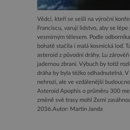
Vědci, kteří se sešli na výroční ko
Franciscu, varují lidstvo, aby se lép
vesmírným tělesem. Podle odborníka
bohatě stačila i malá kosmická loď. Ta
asteroid z původní dráhy. Lu zárověň
jadernou zbraní. Výbuch by totiž rozl
dráha by byla těžko odhadnutelná. V 
nehrozí, ale ve vzdálenější budoucno
Asteroid Apophis o průměru 300 metr
změně své trasy mohl Zemi zasáhnout
2036.
Autor: Martin Janda