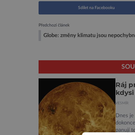
Sdílet na Facebooku
Předchozí článek
Globe: změny klimatu jsou nepochyb
SOU
Ráj p
kdysi
VESMÍR
Dnes je 
dokonce 
panují t