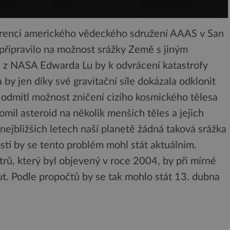
nferenci amerického vědeckého sdružení AAAS v San
e připravilo na možnost srážky Země s jiným
 z NASA Edwarda Lu by k odvrácení katastrofy
 by jen díky své gravitační síle dokázala odklonit
 odmítl možnost zničení cizího kosmického tělesa
omil asteroid na několik menších těles a jejich
nejbližších letech naší planetě žádná taková srážka
sti by se tento problém mohl stát aktuálním.
ů, který byl objevený v roce 2004, by při mírné
. Podle propočtů by se tak mohlo stát 13. dubna