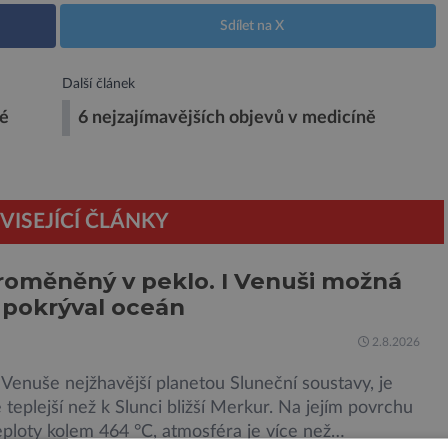
Sdílet na X
Další článek
né
6 nejzajímavějších objevů v medicíně
VISEJÍCÍ ČLÁNKY
roměněný v peklo. I Venuši možná
 pokrýval oceán
2.8.2026
Venuše nejžhavější planetou Sluneční soustavy, je
teplejší než k Slunci bližší Merkur. Na jejím povrchu
eploty kolem 464 °C, atmosféra je více než