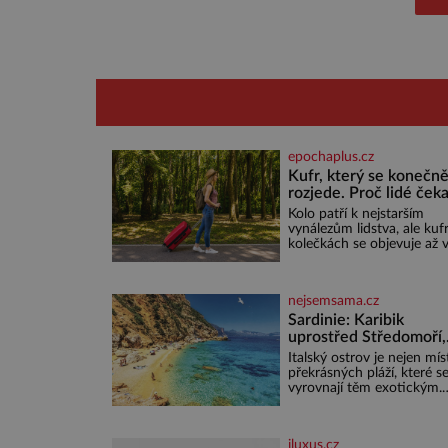
epochaplus.cz
Kufr, který se konečn
rozjede. Proč lidé čeka
na kolečka téměř pět t
Kolo patří k nejstarším
let?
vynálezům lidstva, ale kuf
kolečkách se objevuje až 
20. století. Po tisíce let lid
vláčejí těžká zavazadla v
rukou, na zádech nebo je
nejsemsama.cz
nakládají na povozy. Stačí
přitom jediný nápad, připe
Sardinie: Karibik
ke kufru kolečka. Jenže p
uprostřed Středomoří,
ten nikdo dlouho nedosta
který vás okouzlí
Italský ostrov je nejen mí
Až jednou se na letišti oz
překrásných pláží, které s
věta, která změní
vyrovnají těm exotickým.
Najdete na něm i spousty
zajímavostí k objevování.
Fascinující stará malebná
iluxus.cz
městečka či třeba