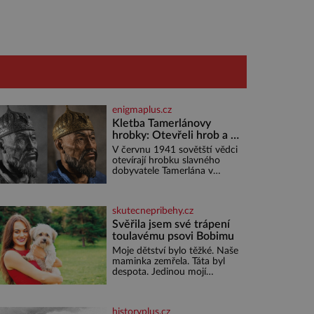
enigmaplus.cz
Kletba Tamerlánovy
hrobky: Otevřeli hrob a za
dva dny začala invaze do
V červnu 1941 sovětští vědci
SSSR. Náhoda, nebo
otevírají hrobku slavného
varování?
dobyvatele Tamerlána v
uzbeckém Samarkandu. O
dva dny později nacistické
Německo zahajuje operaci
skutecnepribehy.cz
Barbarossa a napadá
Sovětský svaz. Shoda dat je
Svěřila jsem své trápení
toulavému psovi Bobimu
Moje dětství bylo těžké. Naše
maminka zemřela. Táta byl
despota. Jedinou mojí
spřízněnou duší se stal
toulavý pejsek Bobi. Doma
jsem jako dítě měla peklo.
historyplus.cz
Maminka zemřela, když jsem