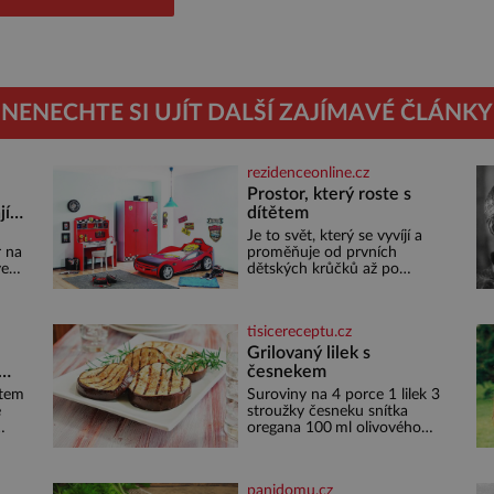
NENECHTE SI UJÍT DALŠÍ ZAJÍMAVÉ ČLÁNKY
rezidenceonline.cz
ě
Prostor, který roste s
jí
dítětem
isíc
Je to svět, který se vyvíjí a
r na
proměňuje od prvních
ve
dětských krůčků až po
é
dospívání. Správně navržený
pokoj podporuje bezpečí,
kreativitu, soustředění i
tisicereceptu.cz
odpočinek a reaguje na
vnit
každou etapu života a
Grilovaný lilek s
rávě
specifické potřeby dítěte. Pro
česnekem
ne.
nejmenší je klíčová
stem
Suroviny na 4 porce 1 lilek 3
ve
jednoduchost, měkkost a
e
stroužky česneku snítka
bezpečí, proto by pokoj
oregana 100 ml olivového
miminka měl působit
oleje sůl Postup Na mírně
především klidně a útulně.
rozpálený gril nebo do
Předškolní věk je
grilovací hliníkové misky
panidomu.cz
narovnejte nasucho kolečka