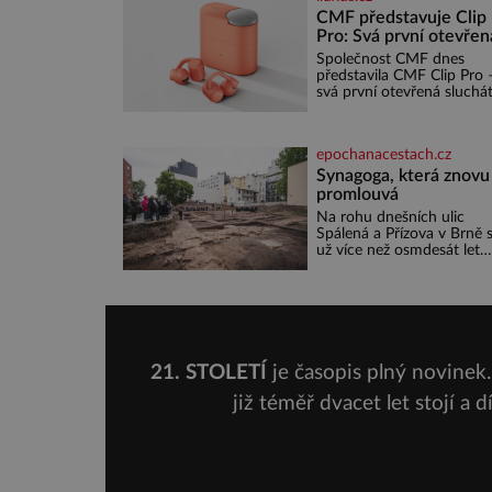
dechberoucí útesy. Druhý
CMF představuje Clip
největší italský ostrov o
Pro: Svá první otevřen
velikosti přibližně jedné
sluchátka
Společnost CMF dnes
třetiny České republiky vá
představila CMF Clip Pro 
ohromí nejen svými plážemi s
svá první otevřená sluchát
bílým pískem jako v Karibi
vytvořená s cílem nabídn
ale i divokou krajinou, také
zážitek z poslechu, který
bohatou historií i
působí stejně přirozeně, j
luxusem.Zjistěte,
epochanacestach.cz
zní. CMF Clip Pro jsou
navržena pro lid
Synagoga, která znovu
promlouvá
Na rohu dnešních ulic
Spálená a Přízova v Brně 
už více než osmdesát let
nachází prázdná parcela. 
málokdo z kolemjdoucích
tuší, že právě zde stála je
největších synagog v česk
zemích – monumentální
stavba, která byla po
desetiletí symbolem
21. STOLETÍ
je časopis plný novinek. 
sebevědomé a prosperujíc
židovské komunity. Brněn
již téměř dvacet let stojí a 
Velká synagoga byla
slavnostně otevřena v roc