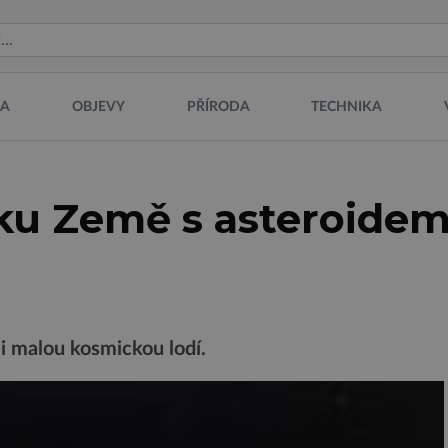
NA
OBJEVY
PŘÍRODA
TECHNIKA
žku Země s asteroide
 i malou kosmickou lodí.