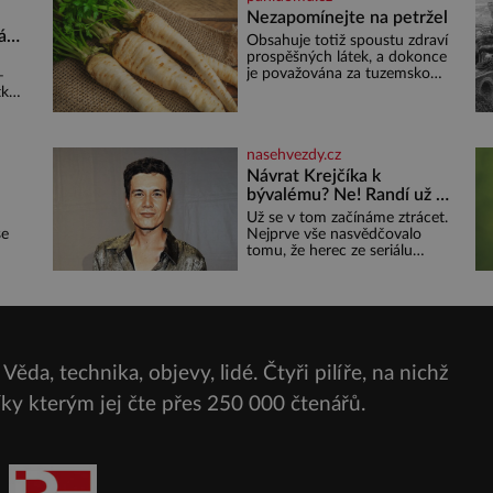
lilku.
Nezapomínejte na petržel
á
Obsahuje totiž spoustu zdraví
prospěšných látek, a dokonce
s
je považována za tuzemskou
–
superpotravinu. Zázrak plný
ka,
ku,
vitaminů V petrželi najdete
out
vitaminy B1, B2, B3, B6,
provitamin A, vitamin E a
ako
nasehvezdy.cz
velké množství vitamínu C
(nejvíce ho má nať, dokonce
Návrat Krejčíka k
třikrát více než pomeranč, v
bývalému? Ne! Randí už s
kořeni je také, ale je ho
jiným!
Už se v tom začínáme ztrácet.
desetkrát méně), a kyselinu
se
Nejprve vše nasvědčovalo
listovou. Ale
tomu, že herec ze seriálu
Jen
Kamarádi, Daniel Krejčík (32),
se po krachu manželství s
dna z
ředitelem školy Jiřím
ých
Vymětalem (43) vrátí ke
svému bývalému p
Věda, technika, objevy, lidé. Čtyři pilíře, na nichž
í
ská
díky kterým jej čte přes
250 000 čtenářů.
e